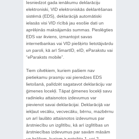
Iesniedzot gada ienākumu deklarāciju
elektroniski, VID elektroniskās deklarēšanas
sistēmā (EDS), deklarācijā automātiski
ielasās visi VID rīcībā jau esošie dati un
aprēķinās maksājamās summas. Pieslēgties
EDS var ikviens, izmantojot savas
internetbankas vai VID piešķirto lietotājvārdu
un paroli, kā arī SmartID, eID, eParakstu vai
“eParaksts mobile”.
Tiem cilvēkiem, kuriem pašiem nav
pietiekamu prasmju vai pieredzes EDS
lietošanā, palīdzēt sagatavot deklarāciju var
ģimenes locekļi. Tāpat ģimenes locekļi savu
radinieku attaisnotos izdevumus var
pievienot savai deklarācijai. Deklarācijā var
iekļaut vecāku, vecvecāku, bērnu, mazbērnu
un arī laulāto attaisnotos izdevumus par
ārstniecību un izglītību, kā arī izglītības un
ārstniecības izdevumus par savām māsām
un brāļiem, kuriem ir noteikta 1. vai 2.