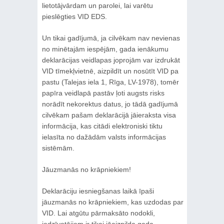
lietotājvārdam un parolei, lai varētu
pieslēgties VID EDS.
Un tikai gadījumā, ja cilvēkam nav nevienas
no minētajām iespējām, gada ienākumu
deklarācijas veidlapas joprojām var izdrukāt
VID tīmekļvietnē, aizpildīt un nosūtīt VID pa
pastu (Talejas iela 1, Rīga, LV-1978), tomēr
papīra veidlapā pastāv ļoti augsts risks
norādīt nekorektus datus, jo tādā gadījumā
cilvēkam pašam deklarācijā jāieraksta visa
informācija, kas citādi elektroniski tiktu
ielasīta no dažādām valsts informācijas
sistēmām.
Jāuzmanās no krāpniekiem!
Deklarāciju iesniegšanas laikā īpaši
jāuzmanās no krāpniekiem, kas uzdodas par
VID. Lai atgūtu pārmaksāto nodokli,
iedzīvotājiem ir tikai jāaizpilda gada