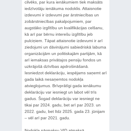
cilvēks, par kura ienākumiem tiek maksāts
iedzīvotāju ienākuma nodoklis. Attaisnotie
izdevumi ir izdevumi par ārstniecības un
zobārstniecības pakalpojumiem, par
augstāko izglītību un kvalifikācijas celšanu,
kā arī par bērnu interešu izglītību jeb
pulciņiem. Tāpat attaisnotie izdevumi ir arī
ziedojumi un dāvinājumi sabiedriskā labuma
organizācijām un politiskajām partijām, kā
arī iemaksas privātajos pensiju fondos un
uzkrājošā dzīvības apdrošināšanā.
Iesniedzot deklarāciju, iespējams saņemt arī
gada laikā nesaņemtos nodokļa
atvieglojumus. Brīvprātīgi gada ienākumu
deklarāciju var iesniegt un labot vēl trīs
gadus. Šogad deklarāciju var iesniegt ne
tikai par 2024. gadu, bet arī par 2023. un
2022. gadu, bet līdz 2025. gada 23. jūnijam
– vēl arī par 2021. gadu.
Nodokļa pārmaksu VID atmaksā