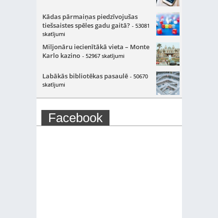
Kādas pārmaiņas piedzīvojušas
tiešsaistes spēles gadu gaitā?
- 53081
skatījumi
Miljonāru iecienītākā vieta – Monte
Karlo kazino
- 52967 skatījumi
Labākās bibliotēkas pasaulē
- 50670
skatījumi
Facebook