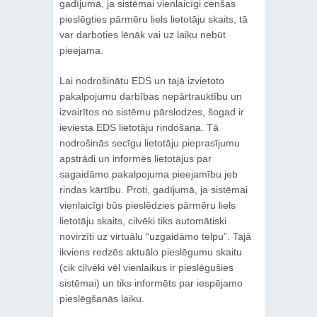
gadījumā, ja sistēmai vienlaicīgi cenšas
pieslēgties pārmēru liels lietotāju skaits, tā
var darboties lēnāk vai uz laiku nebūt
pieejama.
Lai nodrošinātu EDS un tajā izvietoto
pakalpojumu darbības nepārtrauktību un
izvairītos no sistēmu pārslodzes, šogad ir
ieviesta EDS lietotāju rindošana. Tā
nodrošinās secīgu lietotāju pieprasījumu
apstrādi un informēs lietotājus par
sagaidāmo pakalpojuma pieejamību jeb
rindas kārtību. Proti, gadījumā, ja sistēmai
vienlaicīgi būs pieslēdzies pārmēru liels
lietotāju skaits, cilvēki tiks automātiski
novirzīti uz virtuālu “uzgaidāmo telpu”. Tajā
ikviens redzēs aktuālo pieslēgumu skaitu
(cik cilvēki vēl vienlaikus ir pieslēgušies
sistēmai) un tiks informēts par iespējamo
pieslēgšanās laiku.