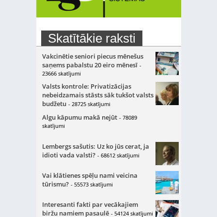
Skatītākie raksti
Vakcinētie seniori piecus mēnešus
saņems pabalstu 20 eiro mēnesī
-
23666 skatījumi
Valsts kontrole: Privatizācijas
nebeidzamais stāsts sāk tukšot valsts
budžetu
- 28725 skatījumi
Algu kāpumu makā nejūt
- 78089
skatījumi
Lembergs sašutis: Uz ko jūs cerat, ja
idioti vada valsti?
- 68612 skatījumi
Vai klātienes spēļu nami veicina
tūrismu?
- 55573 skatījumi
Interesanti fakti par vecākajiem
biržu namiem pasaulē
- 54124 skatījumi