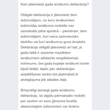
Kam jāiesniedz gada ienākumu deklarācija?
Obligāti deklarācija ir jāiesniedz tiem
iedzīvotājiem, no kuru ienākumiem
iedzīvotāju ienākuma nodoklis nav
samaksāts pilnā apmērā – piemēram, tiem
iedzīvotājiem, kuri veica saimniecisko
darbību vai kuri ienākumus guva ārvalstīs.
Deklarācija obligāti jāiesniedz arī tad, ja
gada laikā ir saņemts mazākiem
ienākumiem atbilstošs neapliekamais
minimums, bet gada kopējie ienākumi tomēr
bijuši lielāki, tāpēc pēc deklarācijas
aizpildīšanas varētu būt jāatmaksā šī
atvieglojuma jeb atlaides daļa.
Brīvprātīgi iesniegt gada ienākumu
deklarāciju, lai atgūtu pārmaksāto nodokli
par saviem un savu ģimenes locekļu
attaisnotajiem izdevumiem var ikviens