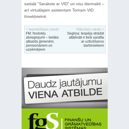
sadaļā “Sarakste ar VID” un visu diennakti –
arī virtuālajam asistentam Tomam VID
tīmekļvietnē.
< Iepriekšējais raksts
Nākošais raksts >
FM: Nodokļu
Segliņa: Iespēja strādāt
atvieglojumi – lielāks
attālināti ir tieši saistīta
atbalsts ģimenēm,
ar uzticēšanos
pensionāriem un
darbiniekiem
uzņēmējiem