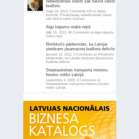
nebeidzamais stāsts sāk tukšot valsts
budžetu
maijs 16, 2019,
Comments Off
on Valsts
kontrole: Privatizācijas nebeidzamais stāsts
sāk tukšot valsts budžetu
Algu kāpumu makā nejūt
jūlijs 16, 2013,
48 Comments
on Algu kāpumu
makā nejūt
Rimšēvičs pārliecināts, ka Latvijai
steidzami jāsamazina budžeta deficīts
janvāris 25, 2011,
5 Comments
on Rimšēvičs
pārliecināts, ka Latvijai steidzami jāsamazina
budžeta deficīts
Starptautiskais transporta ministru
forums notiks Latvijā
septembris 4, 2009,
4 Comments
on
Starptautiskais transporta ministru forums
notiks Latvijā