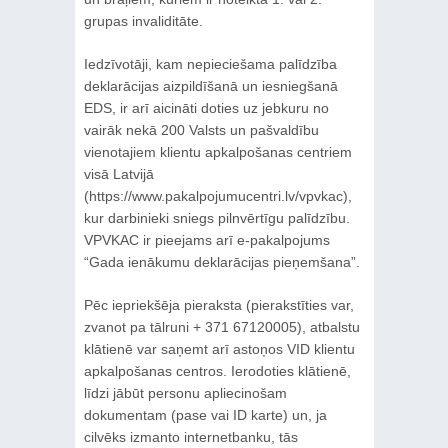
grupas invaliditāte.
Iedzīvotāji, kam nepieciešama palīdzība
deklarācijas aizpildīšanā un iesniegšanā
EDS, ir arī aicināti doties uz jebkuru no
vairāk nekā 200 Valsts un pašvaldību
vienotajiem klientu apkalpošanas centriem
visā Latvijā
(https://www.pakalpojumucentri.lv/vpvkac),
kur darbinieki sniegs pilnvērtīgu palīdzību.
VPVKAC ir pieejams arī e-pakalpojums
“Gada ienākumu deklarācijas pieņemšana”.
Pēc iepriekšēja pieraksta (pierakstīties var,
zvanot pa tālruni + 371 67120005), atbalstu
klātienē var saņemt arī astoņos VID klientu
apkalpošanas centros. Ierodoties klātienē,
līdzi jābūt personu apliecinošam
dokumentam (pase vai ID karte) un, ja
cilvēks izmanto internetbanku, tās