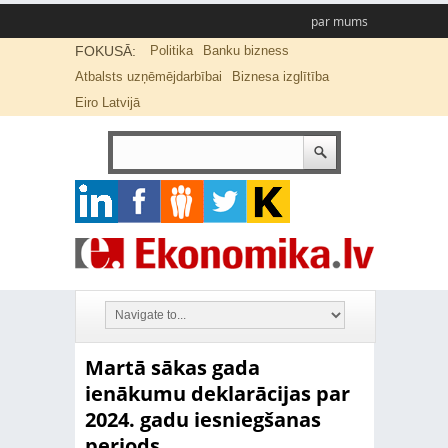
par mums
FOKUSĀ:
Politika
Banku bizness
Atbalsts uzņēmējdarbībai
Biznesa izglītība
Eiro Latvijā
Martā sākas gada
ienākumu deklarācijas par
2024. gadu iesniegšanas
periods