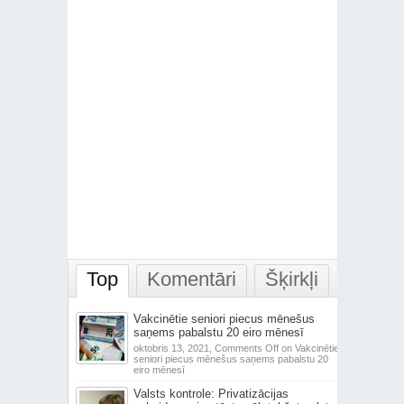
Top
Komentāri
Šķirkļi
Vakcinētie seniori piecus mēnešus
saņems pabalstu 20 eiro mēnesī
oktobris 13, 2021,
Comments Off
on Vakcinētie
seniori piecus mēnešus saņems pabalstu 20
eiro mēnesī
Valsts kontrole: Privatizācijas