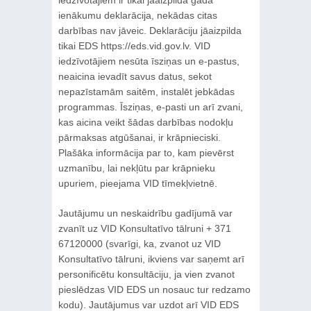
ienākumu deklarācija, nekādas citas
darbības nav jāveic. Deklarāciju jāaizpilda
tikai EDS https://eds.vid.gov.lv. VID
iedzīvotājiem nesūta īsziņas un e-pastus,
neaicina ievadīt savus datus, sekot
nepazīstamām saitēm, instalēt jebkādas
programmas. Īsziņas, e-pasti un arī zvani,
kas aicina veikt šādas darbības nodokļu
pārmaksas atgūšanai, ir krāpnieciski.
Plašāka informācija par to, kam pievērst
uzmanību, lai nekļūtu par krāpnieku
upuriem, pieejama VID tīmekļvietnē.
Jautājumu un neskaidrību gadījumā var
zvanīt uz VID Konsultatīvo tālruni + 371
67120000 (svarīgi, ka, zvanot uz VID
Konsultatīvo tālruni, ikviens var saņemt arī
personificētu konsultāciju, ja vien zvanot
pieslēdzas VID EDS un nosauc tur redzamo
kodu). Jautājumus var uzdot arī VID EDS