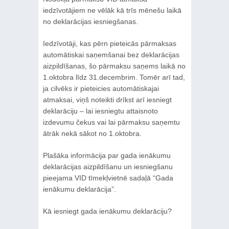
iedzīvotājiem ne vēlāk kā trīs mēnešu laikā
no deklarācijas iesniegšanas.
Iedzīvotāji, kas pērn pieteicās pārmaksas
automātiskai saņemšanai bez deklarācijas
aizpildīšanas, šo pārmaksu saņems laikā no
1.oktobra līdz 31.decembrim. Tomēr arī tad,
ja cilvēks ir pieteicies automātiskajai
atmaksai, viņš noteikti drīkst arī iesniegt
deklarāciju – lai iesniegtu attaisnoto
izdevumu čekus vai lai pārmaksu saņemtu
ātrāk nekā sākot no 1.oktobra.
Plašāka informācija par gada ienākumu
deklarācijas aizpildīšanu un iesniegšanu
pieejama VID tīmekļvietnē sadaļā “Gada
ienākumu deklarācija”.
Kā iesniegt gada ienākumu deklarāciju?