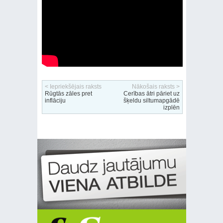
< Iepriekšējais raksts
Nākošais raksts >
Rūgtās zāles pret
Cerības ātri pāriet uz
inflāciju
šķeldu siltumapgādē
izplēn