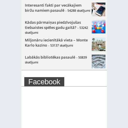
Interesanti fakti par vecākajiem
biržu namiem pasaulē
- 54288 skatījumi
Kādas pārmaiņas piedzīvojušas
tiešsaistes spēles gadu gaitā?
- 53242
skatījumi
Miljonāru iecienītākā vieta – Monte
Karlo kazino
- 53137 skatījumi
Labākās bibliotēkas pasaulē
- 50839
skatījumi
Facebook