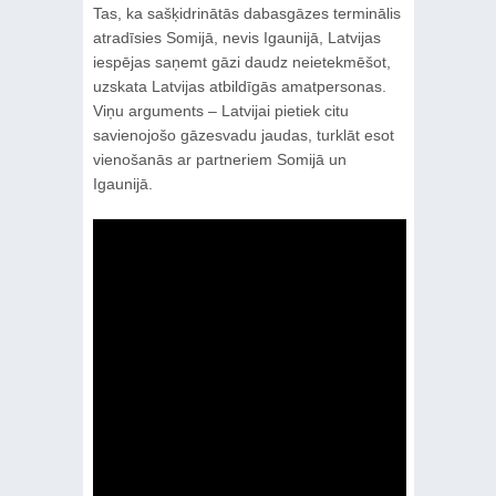
Tas, ka sašķidrinātās dabasgāzes terminālis
atradīsies Somijā, nevis Igaunijā, Latvijas
iespējas saņemt gāzi daudz neietekmēšot,
uzskata Latvijas atbildīgās amatpersonas.
Viņu arguments – Latvijai pietiek citu
savienojošo gāzesvadu jaudas, turklāt esot
vienošanās ar partneriem Somijā un
Igaunijā.