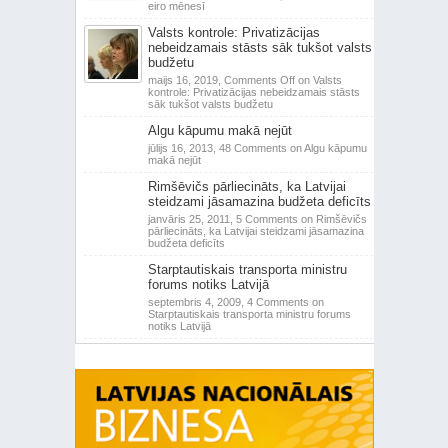
eiro mēnesī
Valsts kontrole: Privatizācijas
nebeidzamais stāsts sāk tukšot valsts
budžetu
maijs 16, 2019,
Comments Off
on Valsts
kontrole: Privatizācijas nebeidzamais stāsts
sāk tukšot valsts budžetu
Algu kāpumu makā nejūt
jūlijs 16, 2013,
48 Comments
on Algu kāpumu
makā nejūt
Rimšēvičs pārliecināts, ka Latvijai
steidzami jāsamazina budžeta deficīts
janvāris 25, 2011,
5 Comments
on Rimšēvičs
pārliecināts, ka Latvijai steidzami jāsamazina
budžeta deficīts
Starptautiskais transporta ministru
forums notiks Latvijā
septembris 4, 2009,
4 Comments
on
Starptautiskais transporta ministru forums
notiks Latvijā