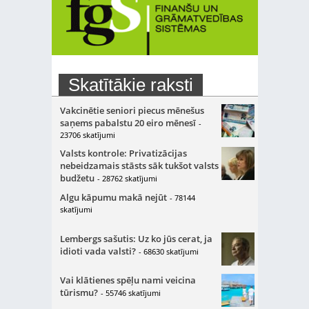
Skatītākie raksti
Vakcinētie seniori piecus mēnešus
saņems pabalstu 20 eiro mēnesī
-
23706 skatījumi
Valsts kontrole: Privatizācijas
nebeidzamais stāsts sāk tukšot valsts
budžetu
- 28762 skatījumi
Algu kāpumu makā nejūt
- 78144
skatījumi
Lembergs sašutis: Uz ko jūs cerat, ja
idioti vada valsti?
- 68630 skatījumi
Vai klātienes spēļu nami veicina
tūrismu?
- 55746 skatījumi