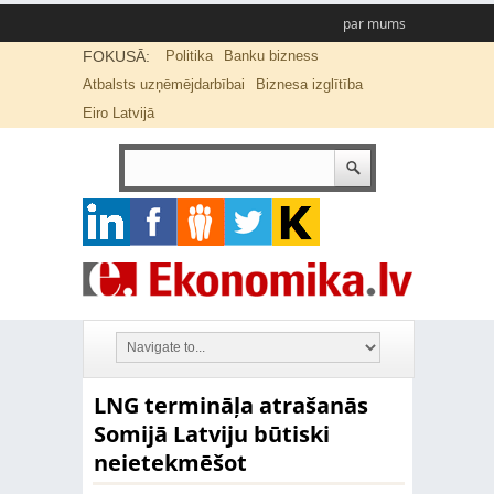
par mums
FOKUSĀ:
Politika
Banku bizness
Atbalsts uzņēmējdarbībai
Biznesa izglītība
Eiro Latvijā
LNG termināļa atrašanās
Somijā Latviju būtiski
neietekmēšot