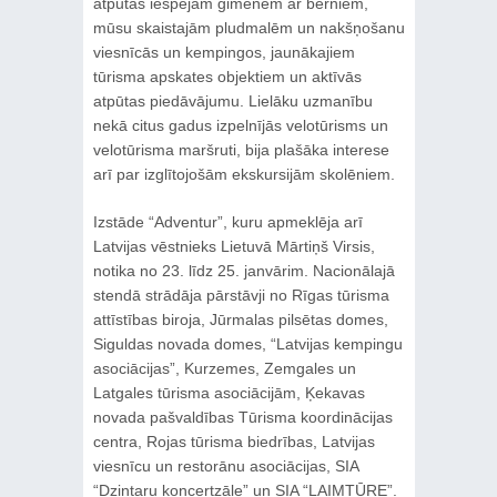
atpūtas iespējām ģimenēm ar bērniem,
mūsu skaistajām pludmalēm un nakšņošanu
viesnīcās un kempingos, jaunākajiem
tūrisma apskates objektiem un aktīvās
atpūtas piedāvājumu. Lielāku uzmanību
nekā citus gadus izpelnījās velotūrisms un
velotūrisma maršruti, bija plašāka interese
arī par izglītojošām ekskursijām skolēniem.
Izstāde “Adventur”, kuru apmeklēja arī
Latvijas vēstnieks Lietuvā Mārtiņš Virsis,
notika no 23. līdz 25. janvārim. Nacionālajā
stendā strādāja pārstāvji no Rīgas tūrisma
attīstības biroja, Jūrmalas pilsētas domes,
Siguldas novada domes, “Latvijas kempingu
asociācijas”, Kurzemes, Zemgales un
Latgales tūrisma asociācijām, Ķekavas
novada pašvaldības Tūrisma koordinācijas
centra, Rojas tūrisma biedrības, Latvijas
viesnīcu un restorānu asociācijas, SIA
“Dzintaru koncertzāle” un SIA “LAIMTŪRE”.