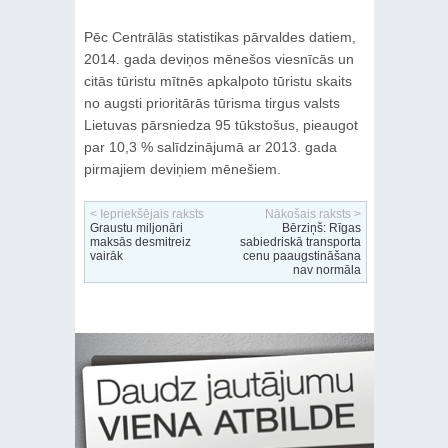
Pēc Centrālās statistikas pārvaldes datiem,
2014. gada deviņos mēnešos viesnīcās un
citās tūristu mītnēs apkalpoto tūristu skaits
no augsti prioritārās tūrisma tirgus valsts
Lietuvas pārsniedza 95 tūkstošus, pieaugot
par 10,3 % salīdzinājumā ar 2013. gada
pirmajiem deviņiem mēnešiem.
< Iepriekšējais raksts
Nākošais raksts >
Graustu miljonāri
Bērziņš: Rīgas
maksās desmitreiz
sabiedriskā transporta
vairāk
cenu paaugstināšana
nav normāla