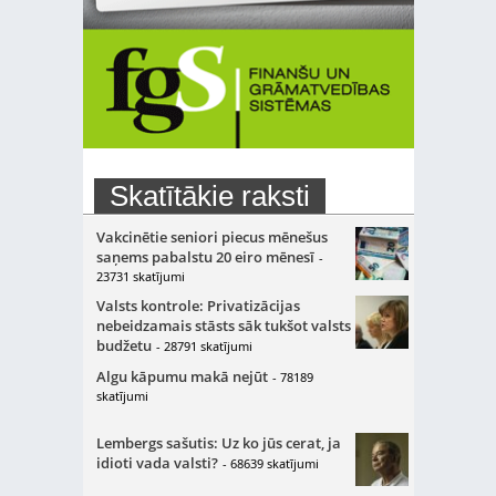
Skatītākie raksti
Vakcinētie seniori piecus mēnešus
saņems pabalstu 20 eiro mēnesī
-
23731 skatījumi
Valsts kontrole: Privatizācijas
nebeidzamais stāsts sāk tukšot valsts
budžetu
- 28791 skatījumi
Algu kāpumu makā nejūt
- 78189
skatījumi
Lembergs sašutis: Uz ko jūs cerat, ja
idioti vada valsti?
- 68639 skatījumi