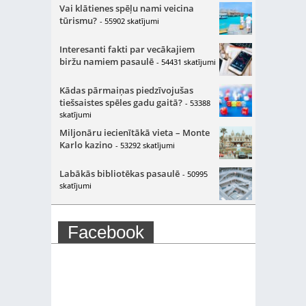
Vai klātienes spēļu nami veicina
tūrismu?
- 55902 skatījumi
Interesanti fakti par vecākajiem
biržu namiem pasaulē
- 54431 skatījumi
Kādas pārmaiņas piedzīvojušas
tiešsaistes spēles gadu gaitā?
- 53388
skatījumi
Miljonāru iecienītākā vieta – Monte
Karlo kazino
- 53292 skatījumi
Labākās bibliotēkas pasaulē
- 50995
skatījumi
Facebook