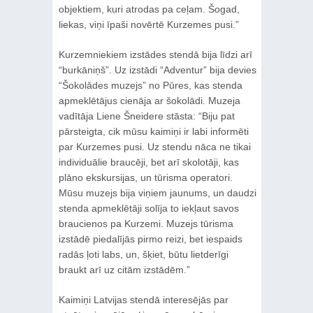
objektiem, kuri atrodas pa ceļam. Šogad,
liekas, viņi īpaši novērtē Kurzemes pusi.”
Kurzemniekiem izstādes stendā bija līdzi arī
“burkāniņš”. Uz izstādi “Adventur” bija devies
“Šokolādes muzejs” no Pūres, kas stenda
apmeklētājus cienāja ar šokolādi. Muzeja
vadītāja Liene Šneidere stāsta: “Biju pat
pārsteigta, cik mūsu kaimiņi ir labi informēti
par Kurzemes pusi. Uz stendu nāca ne tikai
individuālie braucēji, bet arī skolotāji, kas
plāno ekskursijas, un tūrisma operatori.
Mūsu muzejs bija viņiem jaunums, un daudzi
stenda apmeklētāji solīja to iekļaut savos
braucienos pa Kurzemi. Muzejs tūrisma
izstādē piedalījās pirmo reizi, bet iespaids
radās ļoti labs, un, šķiet, būtu lietderīgi
braukt arī uz citām izstādēm.”
Kaimiņi Latvijas stendā interesējās par