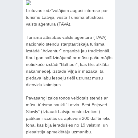
Lietuvas iedzīvotājiem augusi interese par
tūrismu Latvijā, vēsta Tūrisma attīstības
valsts aģentūra (TAVA).
Tūrisma attīstības valsts aģentūra (TAVA)
nacionālo stendu starptautiskajā tūrisma
izstādē “Adventur” organizē jau tradicionāli.
Kaut gan salīdzinājumā ar mūsu pašu mājās
notiekošo izstādi “Balttour”, kas tiks atklāta
nākamnedēļ, izstāde Viļņā ir mazāka, tā
piedāvā labu iespēju tieši uzrunāt mūsu
dienvidu kaimiņus.
Pavasarīgi zaļos toņos veidotais stends ar
mūsu tūrisma saukli “Latvia. Best Enjoyed
Slowly” (Izbaudi Latviju nesteidzoties!)
patīkami izcēlās uz aptuveni 200 dalībnieku
fona, kas bija ieradušies no 19 valstīm, un
piesaistīja apmeklētāju uzmanību.