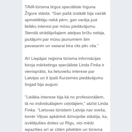
TAVA tūrisma tirgus speciāliste Inguna
Žīgure stāsta: “Gan pašā izstādē bija vairāk
apmeklētāju nekā pērn, gan varēja just
lielāku interesi par mūsu piedāvājumu.
Stendā strādājošajiem atelpas brīžu nebija,
jautājumi par mūsu jaunumiem šim
pavasarim un vasarai bira cits pēc cita.”
Arī Liepājas reģiona tūrisma informācijas
biroja mārketinga speciāliste Linda Finka ir
vienisprātis, ka lietuviešu interese par
Latvijas un it īpaši Kurzemes piedāvājumu
šogad bija augusi.
“Lielāka interese bija kā no profesionāļiem,
tā no individuālajiem ceļotājiem,” atzīst Linda
Finka. “Lietuvas tūristiem Latvija nav sveša,
tomēr Viļņas apkārtnē dzīvojošie stāstīja, ka,
izvēlējušies doties uz Rīgu, viņi mēdz
iepazīties arī ar citām pilsētām un tūrisma