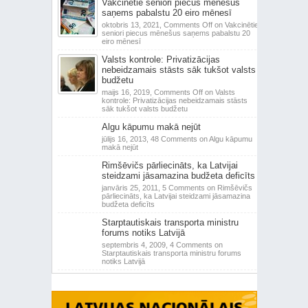
Vakcinētie seniori piecus mēnešus
saņems pabalstu 20 eiro mēnesī
oktobris 13, 2021,
Comments Off
on Vakcinētie
seniori piecus mēnešus saņems pabalstu 20
eiro mēnesī
Valsts kontrole: Privatizācijas
nebeidzamais stāsts sāk tukšot valsts
budžetu
maijs 16, 2019,
Comments Off
on Valsts
kontrole: Privatizācijas nebeidzamais stāsts
sāk tukšot valsts budžetu
Algu kāpumu makā nejūt
jūlijs 16, 2013,
48 Comments
on Algu kāpumu
makā nejūt
Rimšēvičs pārliecināts, ka Latvijai
steidzami jāsamazina budžeta deficīts
janvāris 25, 2011,
5 Comments
on Rimšēvičs
pārliecināts, ka Latvijai steidzami jāsamazina
budžeta deficīts
Starptautiskais transporta ministru
forums notiks Latvijā
septembris 4, 2009,
4 Comments
on
Starptautiskais transporta ministru forums
notiks Latvijā