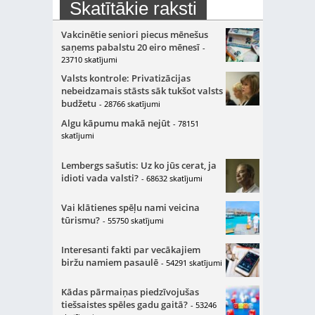
Skatītākie raksti
Vakcinētie seniori piecus mēnešus
saņems pabalstu 20 eiro mēnesī
-
23710 skatījumi
Valsts kontrole: Privatizācijas
nebeidzamais stāsts sāk tukšot valsts
budžetu
- 28766 skatījumi
Algu kāpumu makā nejūt
- 78151
skatījumi
Lembergs sašutis: Uz ko jūs cerat, ja
idioti vada valsti?
- 68632 skatījumi
Vai klātienes spēļu nami veicina
tūrismu?
- 55750 skatījumi
Interesanti fakti par vecākajiem
biržu namiem pasaulē
- 54291 skatījumi
Kādas pārmaiņas piedzīvojušas
tiešsaistes spēles gadu gaitā?
- 53246