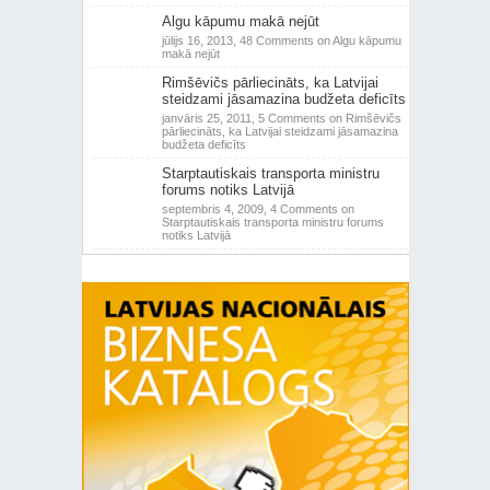
Algu kāpumu makā nejūt
jūlijs 16, 2013,
48 Comments
on Algu kāpumu
makā nejūt
Rimšēvičs pārliecināts, ka Latvijai
steidzami jāsamazina budžeta deficīts
janvāris 25, 2011,
5 Comments
on Rimšēvičs
pārliecināts, ka Latvijai steidzami jāsamazina
budžeta deficīts
Starptautiskais transporta ministru
forums notiks Latvijā
septembris 4, 2009,
4 Comments
on
Starptautiskais transporta ministru forums
notiks Latvijā