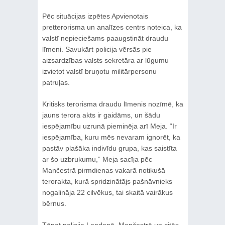
Pēc situācijas izpētes Apvienotais
pretterorisma un analīzes centrs noteica, ka
valstī nepieciešams paaugstināt draudu
līmeni. Savukārt policija vērsās pie
aizsardzības valsts sekretāra ar lūgumu
izvietot valstī bruņotu militārpersonu
patruļas.
Kritisks terorisma draudu līmenis nozīmē, ka
jauns terora akts ir gaidāms, un šādu
iespējamību uzrunā pieminēja arī Meja. “Ir
iespējamība, kuru mēs nevaram ignorēt, ka
pastāv plašāka indivīdu grupa, kas saistīta
ar šo uzbrukumu,” Meja sacīja pēc
Mančestrā pirmdienas vakarā notikušā
terorakta, kurā spridzinātājs pašnāvnieks
nogalināja 22 cilvēkus, tai skaitā vairākus
bērnus.