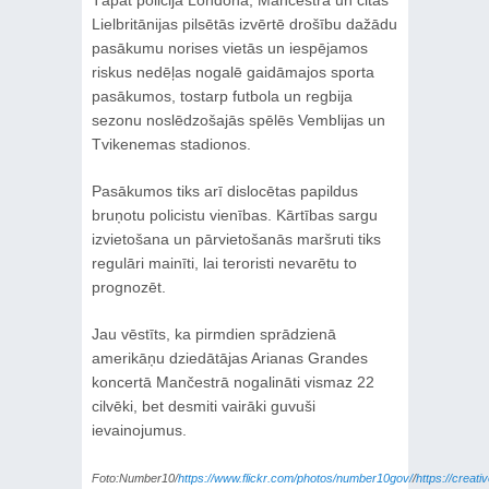
Tāpat policija Londonā, Mančestrā un citās
Lielbritānijas pilsētās izvērtē drošību dažādu
pasākumu norises vietās un iespējamos
riskus nedēļas nogalē gaidāmajos sporta
pasākumos, tostarp futbola un regbija
sezonu noslēdzošajās spēlēs Vemblijas un
Tvikenemas stadionos.
Pasākumos tiks arī dislocētas papildus
bruņotu policistu vienības. Kārtības sargu
izvietošana un pārvietošanās maršruti tiks
regulāri mainīti, lai teroristi nevarētu to
prognozēt.
Jau vēstīts, ka pirmdien sprādzienā
amerikāņu dziedātājas Arianas Grandes
koncertā Mančestrā nogalināti vismaz 22
cilvēki, bet desmiti vairāki guvuši
ievainojumus.
Foto:Number10/
https://www.flickr.com/photos/number10gov/
/
https://creat