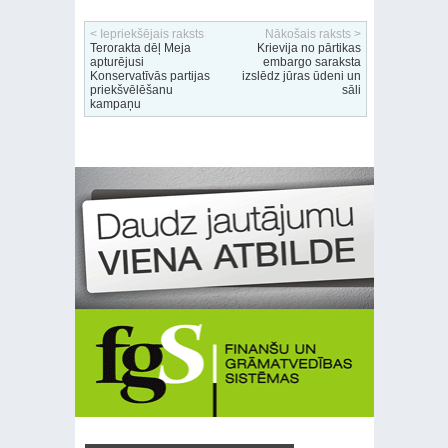
< Iepriekšējais raksts
Nākošais raksts >
Terorakta dēļ Meja
Krievija no pārtikas
apturējusi
embargo saraksta
Konservatīvās partijas
izslēdz jūras ūdeni un
priekšvēlēšanu
sāli
kampaņu