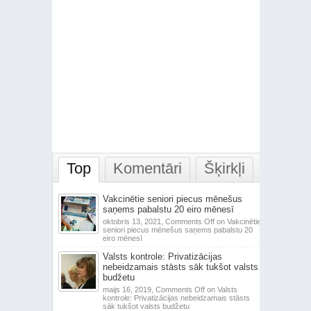
Top
Komentāri
Šķirkļi
Vakcinētie seniori piecus mēnešus
saņems pabalstu 20 eiro mēnesī
oktobris 13, 2021,
Comments Off
on Vakcinētie
seniori piecus mēnešus saņems pabalstu 20
eiro mēnesī
Valsts kontrole: Privatizācijas
nebeidzamais stāsts sāk tukšot valsts
budžetu
maijs 16, 2019,
Comments Off
on Valsts
kontrole: Privatizācijas nebeidzamais stāsts
sāk tukšot valsts budžetu