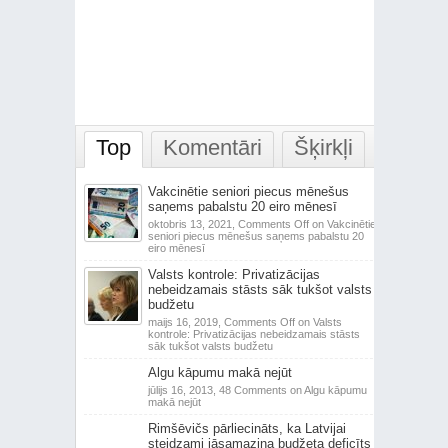
Top
Komentāri
Šķirkļi
Vakcinētie seniori piecus mēnešus
saņems pabalstu 20 eiro mēnesī
oktobris 13, 2021,
Comments Off
on Vakcinētie
seniori piecus mēnešus saņems pabalstu 20
eiro mēnesī
Valsts kontrole: Privatizācijas
nebeidzamais stāsts sāk tukšot valsts
budžetu
maijs 16, 2019,
Comments Off
on Valsts
kontrole: Privatizācijas nebeidzamais stāsts
sāk tukšot valsts budžetu
Algu kāpumu makā nejūt
jūlijs 16, 2013,
48 Comments
on Algu kāpumu
makā nejūt
Rimšēvičs pārliecināts, ka Latvijai
steidzami jāsamazina budžeta deficīts