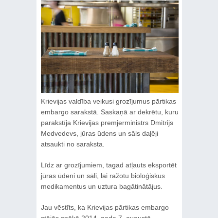
Krievijas valdība veikusi grozījumus pārtikas
embargo sarakstā. Saskaņā ar dekrētu, kuru
parakstīja Krievijas premjerministrs Dmitrijs
Medvedevs, jūras ūdens un sāls daļēji
atsaukti no saraksta.
Līdz ar grozījumiem, tagad atļauts eksportēt
jūras ūdeni un sāli, lai ražotu bioloģiskus
medikamentus un uztura bagātinātājus.
Jau vēstīts, ka Krievijas pārtikas embargo
stājās spēkā 2014. gada 7. augustā.