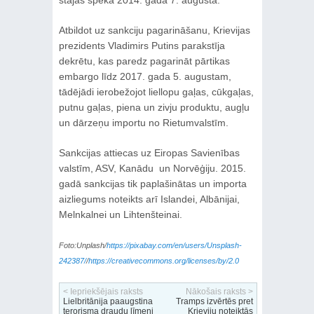
Atbildot uz sankciju pagarināšanu, Krievijas
prezidents Vladimirs Putins parakstīja
dekrētu, kas paredz pagarināt pārtikas
embargo līdz 2017. gada 5. augustam,
tādējādi ierobežojot liellopu gaļas, cūkgaļas,
putnu gaļas, piena un zivju produktu, augļu
un dārzeņu importu no Rietumvalstīm.
Sankcijas attiecas uz Eiropas Savienības
valstīm, ASV, Kanādu un Norvēģiju. 2015.
gadā sankcijas tik paplašinātas un importa
aizliegums noteikts arī Islandei, Albānijai,
Melnkalnei un Lihtenšteinai.
Foto:Unplash/
https://pixabay.com/en/users/Unsplash-
242387/
/
https://creativecommons.org/licenses/by/2.0
< Iepriekšējais raksts
Nākošais raksts >
Lielbritānija paaugstina
Tramps izvērtēs pret
terorisma draudu līmeni
Krieviju noteiktās