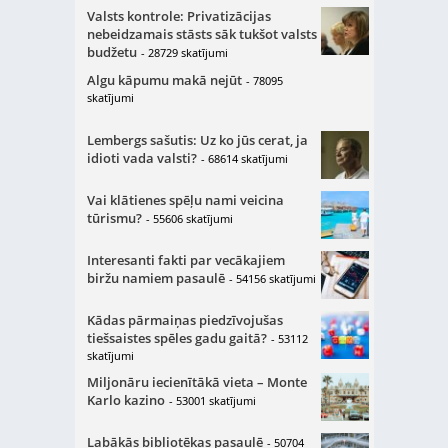
Valsts kontrole: Privatizācijas
nebeidzamais stāsts sāk tukšot valsts
budžetu
- 28729 skatījumi
Algu kāpumu makā nejūt
- 78095
skatījumi
Lembergs sašutis: Uz ko jūs cerat, ja
idioti vada valsti?
- 68614 skatījumi
Vai klātienes spēļu nami veicina
tūrismu?
- 55606 skatījumi
Interesanti fakti par vecākajiem
biržu namiem pasaulē
- 54156 skatījumi
Kādas pārmaiņas piedzīvojušas
tiešsaistes spēles gadu gaitā?
- 53112
skatījumi
Miljonāru iecienītākā vieta – Monte
Karlo kazino
- 53001 skatījumi
Labākās bibliotēkas pasaulē
- 50704