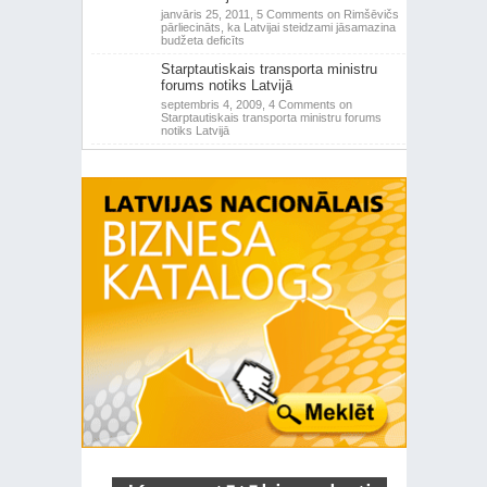
janvāris 25, 2011,
5 Comments
on Rimšēvičs
pārliecināts, ka Latvijai steidzami jāsamazina
budžeta deficīts
Starptautiskais transporta ministru
forums notiks Latvijā
septembris 4, 2009,
4 Comments
on
Starptautiskais transporta ministru forums
notiks Latvijā