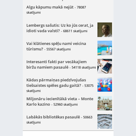
Algu kāpumu makā nejūt
- 78087
skatījumi
Lembergs sašutis: Uz ko jūs cerat, ja
idioti vada valsti?
- 68611 skatījumi
Vai klātienes spēļu nami veicina
tūrismu?
- 55567 skatījumi
Interesanti fakti par vecākajiem
biržu namiem pasaulē
- 54118 skatījumi
Kādas pārmaiņas piedzīvojušas
tiešsaistes spēles gadu gaitā?
- 53075
skatījumi
Miljonāru iecienītākā vieta – Monte
Karlo kazino
- 52960 skatījumi
Labākās bibliotēkas pasaulē
- 50663
skatījumi