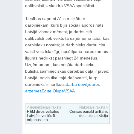
dalībvalstī,» skaidro VSAA speciālisti.
Tiesības saņemt A1 sertifikātu ir
darbiniekam, kurš bijis sociāli apdrošināts
Latvijā vismaz mēnesi; ja darbs citā
dalībvalstī tiek veikts tā uzņēmuma labā, kas
darbinieku nosūta; ja darbinieks darbu citā
valstī veic īslaicīgi, nosūtījuma paredzamais
ilgums nedrīkst pārsniegt 24 mēnešus.
Uzņēmumam, kas nosūta darbinieku,
būtiska saimnieciskās darbības daļa ir jāveic
Latvijā, nevis tikai tajā dalībvalstī, kurp
darbinieks ir norīkots.
darba devēji
darbs
ārzemēs
Edīte Olupe
VSAA
< Iepriekšējais raksts
Nākošais raksts >
H&M divos veikalos
Cenšas panākt airBaltic
Latvijā investēs 5
denacionalizāciju
miljonus eiro