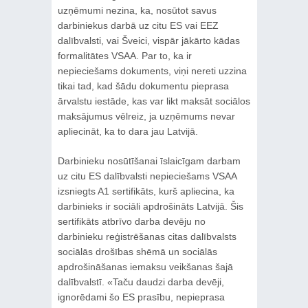
uzņēmumi nezina, ka, nosūtot savus
darbiniekus darbā uz citu ES vai EEZ
dalībvalsti, vai Šveici, vispār jākārto kādas
formalitātes VSAA. Par to, ka ir
nepieciešams dokuments, viņi nereti uzzina
tikai tad, kad šādu dokumentu pieprasa
ārvalstu iestāde, kas var likt maksāt sociālos
maksājumus vēlreiz, ja uzņēmums nevar
apliecināt, ka to dara jau Latvijā.
Darbinieku nosūtīšanai īslaicīgam darbam
uz citu ES dalībvalsti nepieciešams VSAA
izsniegts A1 sertifikāts, kurš apliecina, ka
darbinieks ir sociāli apdrošināts Latvijā. Šis
sertifikāts atbrīvo darba devēju no
darbinieku reģistrēšanas citas dalībvalsts
sociālās drošības shēmā un sociālās
apdrošināšanas iemaksu veikšanas šajā
dalībvalstī. «Taču daudzi darba devēji,
ignorēdami šo ES prasību, nepieprasa