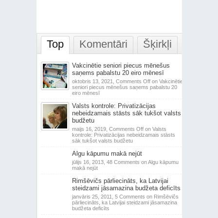
Top
Komentāri
Šķirkļi
Vakcinētie seniori piecus mēnešus
saņems pabalstu 20 eiro mēnesī
oktobris 13, 2021,
Comments Off
on Vakcinētie
seniori piecus mēnešus saņems pabalstu 20
eiro mēnesī
Valsts kontrole: Privatizācijas
nebeidzamais stāsts sāk tukšot valsts
budžetu
maijs 16, 2019,
Comments Off
on Valsts
kontrole: Privatizācijas nebeidzamais stāsts
sāk tukšot valsts budžetu
Algu kāpumu makā nejūt
jūlijs 16, 2013,
48 Comments
on Algu kāpumu
makā nejūt
Rimšēvičs pārliecināts, ka Latvijai
steidzami jāsamazina budžeta deficīts
janvāris 25, 2011,
5 Comments
on Rimšēvičs
pārliecināts, ka Latvijai steidzami jāsamazina
budžeta deficīts