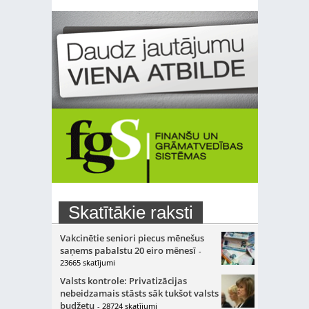
Skatītākie raksti
Vakcinētie seniori piecus mēnešus
saņems pabalstu 20 eiro mēnesī
-
23665 skatījumi
Valsts kontrole: Privatizācijas
nebeidzamais stāsts sāk tukšot valsts
budžetu
- 28724 skatījumi