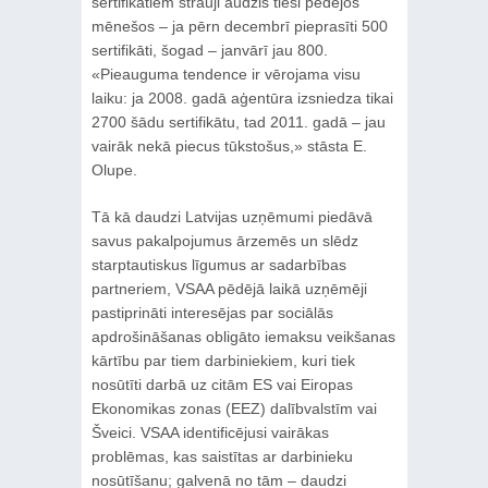
sertifikātiem strauji audzis tieši pēdējos
mēnešos – ja pērn decembrī pieprasīti 500
sertifikāti, šogad – janvārī jau 800.
«Pieauguma tendence ir vērojama visu
laiku: ja 2008. gadā aģentūra izsniedza tikai
2700 šādu sertifikātu, tad 2011. gadā – jau
vairāk nekā piecus tūkstošus,» stāsta E.
Olupe.
Tā kā daudzi Latvijas uzņēmumi piedāvā
savus pakalpojumus ārzemēs un slēdz
starptautiskus līgumus ar sadarbības
partneriem, VSAA pēdējā laikā uzņēmēji
pastiprināti interesējas par sociālās
apdrošināšanas obligāto iemaksu veikšanas
kārtību par tiem darbiniekiem, kuri tiek
nosūtīti darbā uz citām ES vai Eiropas
Ekonomikas zonas (EEZ) dalībvalstīm vai
Šveici. VSAA identificējusi vairākas
problēmas, kas saistītas ar darbinieku
nosūtīšanu; galvenā no tām – daudzi