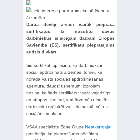
Darba devēji arvien vairāk pieprasa
sertifikātus, lai nosūtītu savus
darbiniekus īslaicīgam darbam Eiropas
Savienībā (ES), sertifikātu pieprasījums
audzis divkārt.
Šie sertifikāti apliecina, ka darbinieks ir
sociāli apdrošināts ārzemēs, tomēr, kā
norāda Valsts sociālās apdrošināšanas
aģentūrā, daudzi uzņēmumi joprojām
nezina, ka šāds sertifikāts vispār vajadzīgs,
un attopas tikai tad, kad ārzemēs atsakās
darbinieku reģistrēt vai liek maksāt vēlreiz
sociālās iemaksas.
VSAA speciāliste Edīte Olupe
Neatkarīgajai
pastāstīja, ka pieprasījums pēc šiem