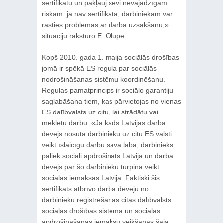
sertifikātu un pakļauj sevi nevajadzīgam
riskam: ja nav sertifikāta, darbiniekam var
rasties problēmas ar darba uzsākšanu,»
situāciju raksturo E. Olupe.
Kopš 2010. gada 1. maija sociālās drošības
jomā ir spēkā ES regula par sociālās
nodrošināšanas sistēmu koordinēšanu.
Regulas pamatprincips ir sociālo garantiju
saglabāšana tiem, kas pārvietojas no vienas
ES dalībvalsts uz citu, lai strādātu vai
meklētu darbu. «Ja kāds Latvijas darba
devējs nosūta darbinieku uz citu ES valsti
veikt īslaicīgu darbu savā labā, darbinieks
paliek sociāli apdrošināts Latvijā un darba
devējs par šo darbinieku turpina veikt
sociālās iemaksas Latvijā. Faktiski šis
sertifikāts atbrīvo darba devēju no
darbinieku reģistrēšanas citas dalībvalsts
sociālās drošības sistēmā un sociālās
apdrošināšanas iemaksu veikšanas šajā