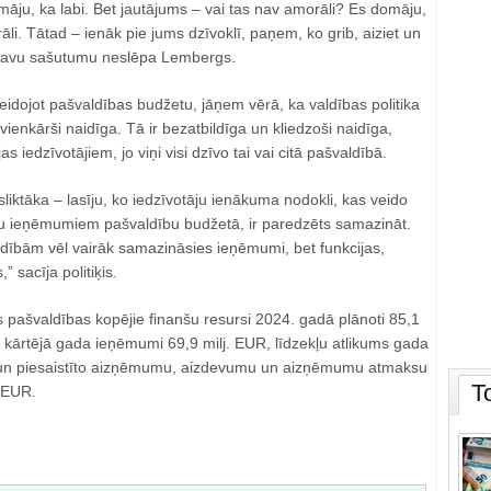
māju, ka labi. Bet jautājums – vai tas nav amorāli? Es domāju,
rāli. Tātad – ienāk pie jums dzīvoklī, paņem, ko grib, aiziet un
savu sašutumu neslēpa Lembergs.
veidojot pašvaldības budžetu, jāņem vērā, ka valdības politika
ienkārši naidīga. Tā ir bezatbildīga un kliedzoši naidīga,
as iedzīvotājiem, jo viņi visi dzīvo tai vai citā pašvaldībā.
 sliktāka – lasīju, ko iedzīvotāju ienākuma nodokli, kas veido
u ieņēmumiem pašvaldību budžetā, ir paredzēts samazināt.
dībām vēl vairāk samazināsies ieņēmumi, bet funkcijas,
” sacīja politiķis.
as pašvaldības kopējie finanšu resursi 2024. gadā plānoti 85,1
 kārtējā gada ieņēmumi 69,9 milj. EUR, līdzekļu atlikums gada
un piesaistīto aizņēmumu, aizdevumu un aizņēmumu atmaksu
T
. EUR.