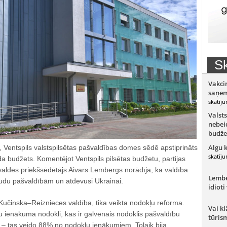
Sk
Vakci
saņem
skatīju
Valsts
nebeid
budže
Algu 
ī, Ventspils valstspilsētas pašvaldības domes sēdē apstiprināts
skatīju
 budžets. Komentējot Ventspils pilsētas budžetu, partijas
j” valdes priekšsēdētājs Aivars Lembergs norādīja, ka valdība
Lember
udu pašvaldībām un atdevusi Ukrainai.
idioti
Kučinska–Reiznieces valdība, tika veikta nodokļu reforma.
Vai kl
u ienākuma nodokli, kas ir galvenais nodoklis pašvaldību
tūris
– tas veido 88% no nodokļu ienākumiem. Tolaik bija