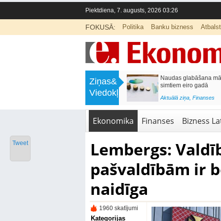
Piektdiena, 7. augusts, 2026 03:26
FOKUSĀ:
Politika
Banku bizness
Atbals
>
Septiņos mēnešos Vivi vilcienos
Naudas glabāšana māj
Ziņas&
pārvadāti 12 miljoni pasažieru; jūlijā
simtiem eiro gadā
Viedokļi
97,4 % reisu izpildīti laikā
<
Aktuālā ziņa
,
Finanses
Aktuālā ziņa
,
Bizness Latvijā
,
Tirdzniecība
Ekonomika
Finanses
Bizness Lat
Lembergs: Valdīb
Tweet
pašvaldībām ir b
naidīga
1960 skatījumi
Kategorijas