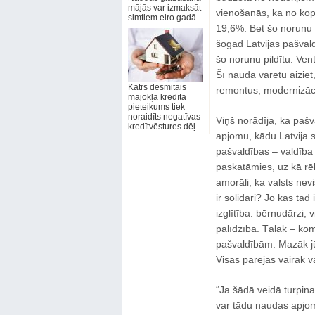
mājās var izmaksāt
vienošanās, ka no k
simtiem eiro gadā
19,6%. Bet šo norunu K
šogad Latvijas pašval
šo norunu pildītu. Ven
Šī nauda varētu aiziet,
Katrs desmitais
remontus, modernizācij
mājokļa kredīta
pieteikums tiek
noraidīts negatīvas
Viņš norādīja, ka pašv
kredītvēstures dēļ
apjomu, kādu Latvija s
pašvaldības – valdība
paskatāmies, uz kā rē
amorāli, ka valsts ne
ir solidāri? Jo kas ta
izglītība: bērnudārzi, 
palīdzība. Tālāk – kom
pašvaldībām. Mazāk jū
Visas pārējās vairāk v
“Ja šādā veidā turpina
var tādu naudas apjomu