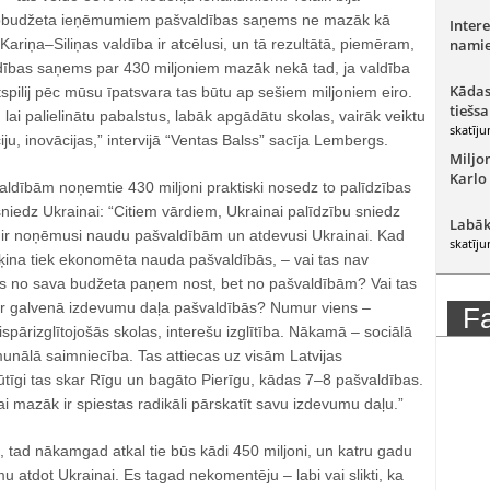
opbudžeta ieņēmumiem pašvaldības saņems ne mazāk kā
Intere
ariņa–Siliņas valdība ir atcēlusi, un tā rezultātā, piemēram,
namie
dības saņems par 430 miljoniem mazāk nekā tad, ja valdība
Kādas
tspilij pēc mūsu īpatsvara tas būtu ap sešiem miljoniem eiro.
tiešsa
 lai palielinātu pabalstus, labāk apgādātu skolas, vairāk veiktu
skatīju
u, inovācijas,” intervijā “Ventas Balss” sacīja Lembergs.
Miljo
Karlo
aldībām noņemtie 430 miljoni praktiski nosedz to palīdzības
niedz Ukrainai: “Citiem vārdiem, Ukrainai palīdzību sniedz
Labāk
 ir noņēmusi naudu pašvaldībām un atdevusi Ukrainai. Kad
skatīju
ķina tiek ekonomēta nauda pašvaldībās, – vai tas nav
vis no sava budžeta paņem nost, bet no pašvaldībām? Vai tas
d ir galvenā izdevumu daļa pašvaldībās? Numur viens –
F
vispārizglītojošās skolas, interešu izglītība. Nākamā – sociālā
unālā saimniecība. Tas attiecas uz visām Latvijas
tīgi tas skar Rīgu un bagāto Pierīgu, kādas 7–8 pašvaldības.
ai mazāk ir spiestas radikāli pārskatīt savu izdevumu daļu.”
, tad nākamgad atkal tie būs kādi 450 miljoni, un katru gadu
 atdot Ukrainai. Es tagad nekomentēju – labi vai slikti, ka