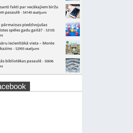
santi fakti par vecākajiem biržu
m pasaulē
- 54149 skatījumi
 pārmaiņas piedzīvojušas
istes spēles gadu gaitā?
- 53105
mi
nāru iecienītākā vieta – Monte
 kazino
- 52993 skatījumi
ās bibliotēkas pasaulē
- 50696
mi
acebook