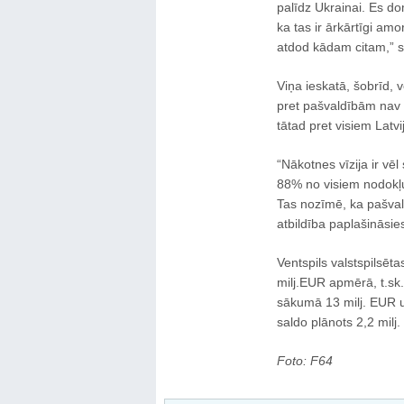
palīdz Ukrainai. Es do
ka tas ir ārkārtīgi amo
atdod kādam citam,” 
Viņa ieskatā, šobrīd, 
pret pašvaldībām nav v
tātad pret visiem Latvij
“Nākotnes vīzija ir vēl
88% no visiem nodokļ
Tas nozīmē, ka pašval
atbildība paplašināsies,
Ventspils valstspilsēt
milj.EUR apmērā, t.sk.
sākumā 13 milj. EUR 
saldo plānots 2,2 milj
Foto: F64