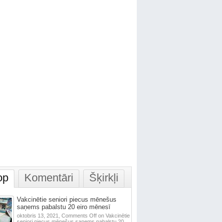
op
Komentāri
Šķirkļi
Vakcinētie seniori piecus mēnešus
saņems pabalstu 20 eiro mēnesī
oktobris 13, 2021,
Comments Off
on Vakcinētie
seniori piecus mēnešus saņems pabalstu 20