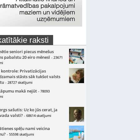
atītākie raksti
nētie seniori piecus mēnešus
s pabalstu 20 eiro mēnesī
- 23671
mi
 kontrole: Privatizācijas
zamais stāsts sāk tukšot valsts
tu
- 28727 skatījumi
kāpumu makā nejūt
- 78093
mi
gs sašutis: Uz ko jūs cerat, ja
 vada valsti?
- 68614 skatījumi
ātienes spēļu nami veicina
mu?
- 55598 skatījumi