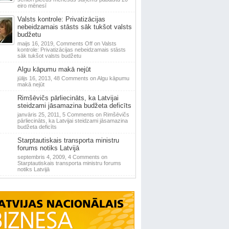
eiro mēnesī
Valsts kontrole: Privatizācijas
nebeidzamais stāsts sāk tukšot valsts
budžetu
maijs 16, 2019,
Comments Off
on Valsts
kontrole: Privatizācijas nebeidzamais stāsts
sāk tukšot valsts budžetu
Algu kāpumu makā nejūt
jūlijs 16, 2013,
48 Comments
on Algu kāpumu
makā nejūt
Rimšēvičs pārliecināts, ka Latvijai
steidzami jāsamazina budžeta deficīts
janvāris 25, 2011,
5 Comments
on Rimšēvičs
pārliecināts, ka Latvijai steidzami jāsamazina
budžeta deficīts
Starptautiskais transporta ministru
forums notiks Latvijā
septembris 4, 2009,
4 Comments
on
Starptautiskais transporta ministru forums
notiks Latvijā