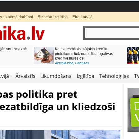
ts uzņēmējdarbībai
Biznesa izglītība
Eiro Latvijā
ās var izmaksāt
Katrs desmitais mājokļa kredīta
pieteikums tiek noraidīts negatīvas
kredītvēstures dēļ
Aktuālā ziņa
,
Finanses
vijā
Ārvalstīs
Likumdošana
Izglītība
Tehnoloģijas
T
as politika pret
ezatbildīga un kliedzoši