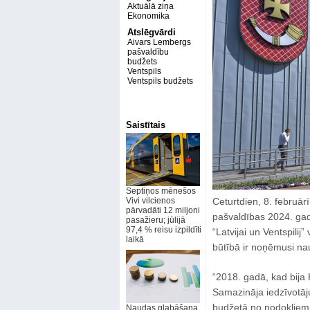
Aktuālā ziņa
Ekonomika
Atslēgvārdi
Aivars Lembergs
pašvaldību
budžets
Ventspils
Ventspils budžets
Saistītais
Septiņos mēnešos
Vivi vilcienos
Ceturtdien, 8. februār
pārvadāti 12 miljoni
pašvaldības 2024. gada
pasažieru; jūlijā
97,4 % reisu izpildīti
“Latvijai un Ventspili
laikā
būtībā ir noņēmusi na
“2018. gadā, kad bija 
Samazināja iedzīvotāj
budžetā no nodokļiem 
Naudas glabāšana