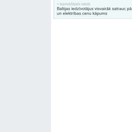
< Iepriekšējais raksts
Baltijas iedzīvotājus visvairāk satrauc pā
un elektrības cenu kāpums