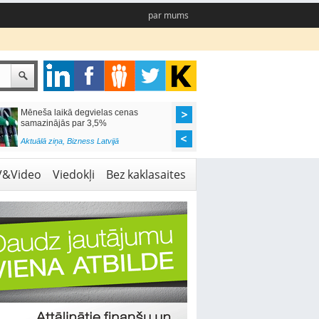
par mums
Mēneša laikā degvielas cenas
Rīgas pašvaldības sko
samazinājās par 3,5%
pieejamas 192 vietas 
Aktuālā ziņa
,
Bizness Latvijā
Aktuālā ziņa
,
Izglītība
V&Video
Viedokļi
Bez kaklasaites