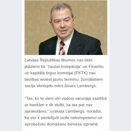
Latvijas Republikas likumos nav tāds
jēdziens kā “čaulas kompānija” un Finanšu
un kapitāla tirgus komisijai (FKTK) nav
tiesības ieviest jaunu terminu, žurnālistiem
sacīja Ventspils mērs Aivars Lembergs.
“Tas, ko te vieni otri vadoņi sarunāja saistībā
ar bankām ir tik stulbi, ka tas pat nav
aprakstāms,” uzskata Lembergs, norādot,
ka viņi ir parādījuši izcilu nekompetenci un
aprobežotu domāšanu biznesa izpratnē.