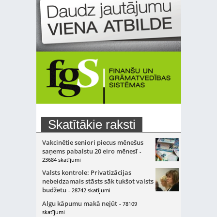
Skatītākie raksti
Vakcinētie seniori piecus mēnešus
saņems pabalstu 20 eiro mēnesī
-
23684 skatījumi
Valsts kontrole: Privatizācijas
nebeidzamais stāsts sāk tukšot valsts
budžetu
- 28742 skatījumi
Algu kāpumu makā nejūt
- 78109
skatījumi