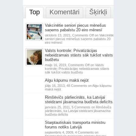
Top
Komentāri
Šķirkļi
Vakcinētie seniori piecus mēnešus
saņems pabalstu 20 eiro mēnesī
oktobris 13, 2021,
Comments Off
on Vakcinētie
seniori piecus mēnešus saņems pabalstu 20
eiro mēnesī
Valsts kontrole: Privatizācijas
nebeidzamais stāsts sāk tukšot valsts
budžetu
maijs 16, 2019,
Comments Off
on Valsts
kontrole: Privatizācijas nebeidzamais stāsts
sāk tukšot valsts budžetu
Algu kāpumu makā nejūt
jūlijs 16, 2013,
48 Comments
on Algu kāpumu
makā nejūt
Rimšēvičs pārliecināts, ka Latvijai
steidzami jāsamazina budžeta deficīts
janvāris 25, 2011,
5 Comments
on Rimšēvičs
pārliecināts, ka Latvijai steidzami jāsamazina
budžeta deficīts
Starptautiskais transporta ministru
forums notiks Latvijā
septembris 4, 2009,
4 Comments
on