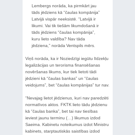
Lembergs norāda, ka pirmkārt jau
tāds jēdziens kā “čaulas kompānija”
Latvijā vispār neeksistē. “Latvijā ir
likumi. Vai tik tiešām likumdošanā ir
tāds jēdziens “čaulas kompānija”,
kuru lieto valdība? Nav tāda
jēdziena,” norāda Ventspils mērs.
Viņš norāda, ka ir Noziedzīgi iegūtu līdzekļu
legalizācijas un terorisma finansēšanas
novēršanas likums, kur tiek lietoti tādi
jēdzieni kā “čaulas bankas” un “čaulas
veidojums”, bet “čaulas kompānijas” tur nav.
“Nevajag lietot jēdzienus, kuri nav paredzēti
normatīvos aktos. FKTK lieto tādu jēdzienu
kā “čaulas banka”, bet tai nav tiesības
ieviest jaunu terminu (…) likumus izdod
Saeima. Kabinetu noteikumus izdot Ministru
kabinets, starptautiskās saistības izdod