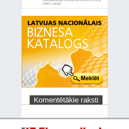
Starptautiskais transporta ministru forums
notiks Latvijā
Komentētākie raksti