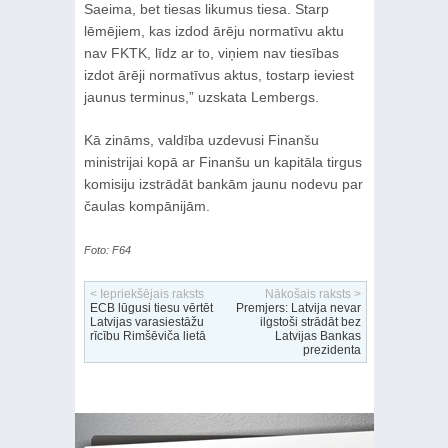
Saeima, bet tiesas likumus tiesa. Starp
lēmējiem, kas izdod ārēju normatīvu aktu
nav FKTK, līdz ar to, viņiem nav tiesības
izdot ārēji normatīvus aktus, tostarp ieviest
jaunus terminus,” uzskata Lembergs.
Kā zināms, valdība uzdevusi Finanšu
ministrijai kopā ar Finanšu un kapitāla tirgus
komisiju izstrādāt bankām jaunu nodevu par
čaulas kompānijām.
Foto: F64
< Iepriekšējais raksts
Nākošais raksts >
ECB lūgusi tiesu vērtēt
Premjers: Latvija nevar
Latvijas varasiestāžu
ilgstoši strādāt bez
rīcību Rimšēviča lietā
Latvijas Bankas
prezidenta