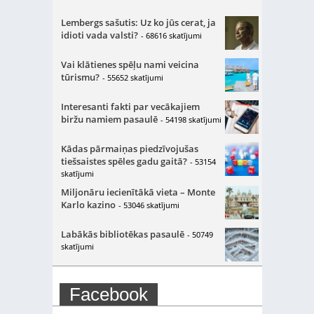
Lembergs sašutis: Uz ko jūs cerat, ja
idioti vada valsti?
- 68616 skatījumi
Vai klātienes spēļu nami veicina
tūrismu?
- 55652 skatījumi
Interesanti fakti par vecākajiem
biržu namiem pasaulē
- 54198 skatījumi
Kādas pārmaiņas piedzīvojušas
tiešsaistes spēles gadu gaitā?
- 53154
skatījumi
Miljonāru iecienītākā vieta – Monte
Karlo kazino
- 53046 skatījumi
Labākās bibliotēkas pasaulē
- 50749
skatījumi
Facebook