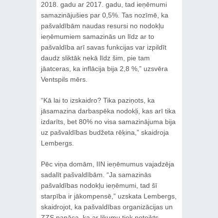
2018. gadu ar 2017. gadu, tad ieņēmumi
samazinājušies par 0,5%. Tas nozīmē, ka
pašvaldībām naudas resursi no nodokļu
ieņēmumiem samazinās un līdz ar to
pašvaldība arī savas funkcijas var izpildīt
daudz sliktāk nekā līdz šim, pie tam
jāatceras, ka inflācija bija 2,8 %,” uzsvēra
Ventspils mērs.
“Kā lai to izskaidro? Tika paziņots, ka
jāsamazina darbaspēka nodokļi, kas arī tika
izdarīts, bet 80% no visa samazinājuma bija
uz pašvaldības budžeta rēķina,” skaidroja
Lembergs.
Pēc viņa domām, IIN ieņēmumus vajadzēja
sadalīt pašvaldībām. “Ja samazinās
pašvaldības nodokļu ieņēmumi, tad šī
starpība ir jākompensē,” uzskata Lembergs,
skaidrojot, ka pašvaldības organizācijas un
ZZS panāca, ka ar likumu tiek noteikts