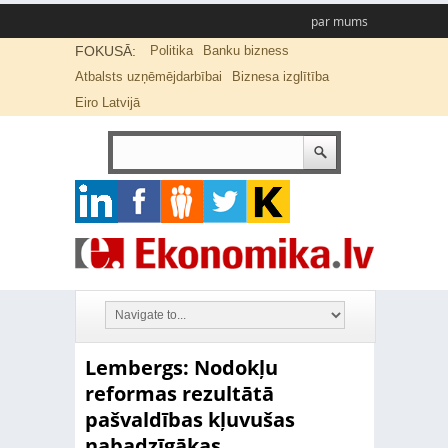
par mums
FOKUSĀ:
Politika
Banku bizness
Atbalsts uzņēmējdarbībai
Biznesa izglītība
Eiro Latvijā
Lembergs: Nodokļu
reformas rezultātā
pašvaldības kļuvušas
nabadzīgākas