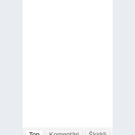
Top
Komentāri
Šķirkļi