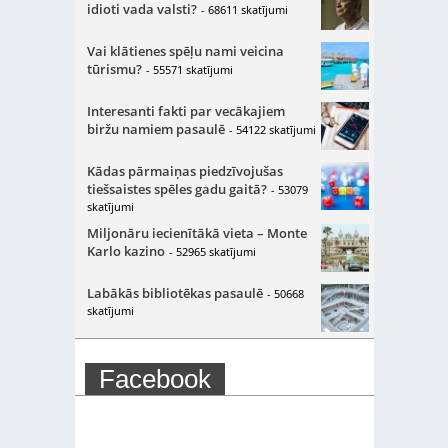
idioti vada valsti?
- 68611 skatījumi
Vai klātienes spēļu nami veicina
tūrismu?
- 55571 skatījumi
Interesanti fakti par vecākajiem
biržu namiem pasaulē
- 54122 skatījumi
Kādas pārmaiņas piedzīvojušas
tiešsaistes spēles gadu gaitā?
- 53079
skatījumi
Miljonāru iecienītākā vieta – Monte
Karlo kazino
- 52965 skatījumi
Labākās bibliotēkas pasaulē
- 50668
skatījumi
Facebook