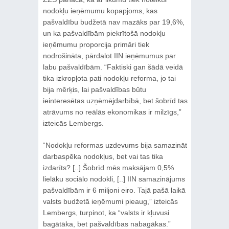
nodokļu ieņēmumu kopapjoms, kas
pašvaldību budžetā nav mazāks par 19,6%,
un ka pašvaldībām piekrītošā nodokļu
ieņēmumu proporcija primāri tiek
nodrošināta, pārdalot IIN ieņēmumus par
labu pašvaldībām. “Faktiski gan šādā veidā
tika izkropļota pati nodokļu reforma, jo tai
bija mērķis, lai pašvaldības būtu
ieinteresētas uzņēmējdarbībā, bet šobrīd tas
atrāvums no reālās ekonomikas ir milzīgs,”
izteicās Lembergs.
“Nodokļu reformas uzdevums bija samazināt
darbaspēka nodokļus, bet vai tas tika
izdarīts? [..] Šobrīd mēs maksājam 0,5%
lielāku sociālo nodokli, [..] IIN samazinājums
pašvaldībām ir 6 miljoni eiro. Tajā pašā laikā
valsts budžetā ieņēmumi pieaug,” izteicās
Lembergs, turpinot, ka “valsts ir kļuvusi
bagātāka, bet pašvaldības nabagākas.”