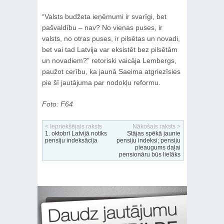
“Valsts budžeta ieņēmumi ir svarīgi, bet
pašvaldību – nav? No vienas puses, ir
valsts, no otras puses, ir pilsētas un novadi,
bet vai tad Latvija var eksistēt bez pilsētām
un novadiem?” retoriski vaicāja Lembergs,
paužot cerību, ka jaunā Saeima atgriezīsies
pie šī jautājuma par nodokļu reformu.
Foto: F64
< Iepriekšējais raksts
Nākošais raksts >
1. oktobrī Latvijā notiks
Stājas spēkā jaunie
pensiju indeksācija
pensiju indeksi; pensiju
pieaugums daļai
pensionāru būs lielāks