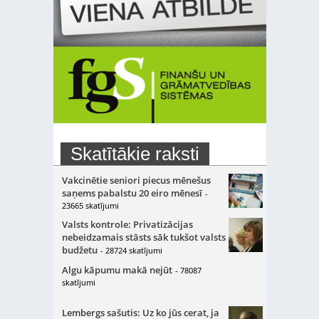
Skatītākie raksti
Vakcinētie seniori piecus mēnešus
saņems pabalstu 20 eiro mēnesī
-
23665 skatījumi
Valsts kontrole: Privatizācijas
nebeidzamais stāsts sāk tukšot valsts
budžetu
- 28724 skatījumi
Algu kāpumu makā nejūt
- 78087
skatījumi
Lembergs sašutis: Uz ko jūs cerat, ja