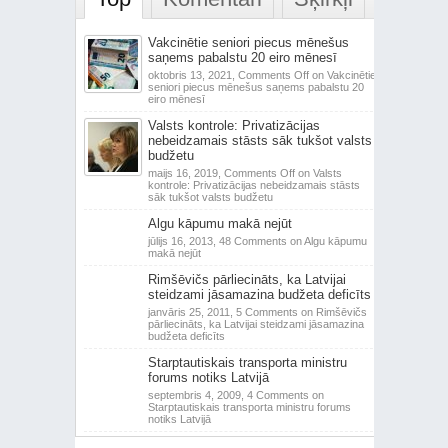
Vakcinētie seniori piecus mēnešus
saņems pabalstu 20 eiro mēnesī
oktobris 13, 2021,
Comments Off
on Vakcinētie
seniori piecus mēnešus saņems pabalstu 20
eiro mēnesī
Valsts kontrole: Privatizācijas
nebeidzamais stāsts sāk tukšot valsts
budžetu
maijs 16, 2019,
Comments Off
on Valsts
kontrole: Privatizācijas nebeidzamais stāsts
sāk tukšot valsts budžetu
Algu kāpumu makā nejūt
jūlijs 16, 2013,
48 Comments
on Algu kāpumu
makā nejūt
Rimšēvičs pārliecināts, ka Latvijai
steidzami jāsamazina budžeta deficīts
janvāris 25, 2011,
5 Comments
on Rimšēvičs
pārliecināts, ka Latvijai steidzami jāsamazina
budžeta deficīts
Starptautiskais transporta ministru
forums notiks Latvijā
septembris 4, 2009,
4 Comments
on
Starptautiskais transporta ministru forums
notiks Latvijā