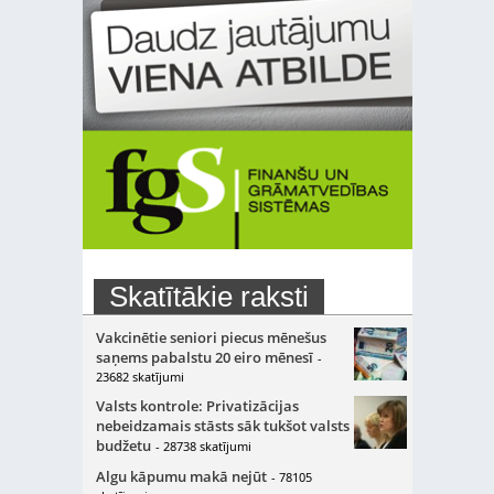
Skatītākie raksti
Vakcinētie seniori piecus mēnešus
saņems pabalstu 20 eiro mēnesī
-
23682 skatījumi
Valsts kontrole: Privatizācijas
nebeidzamais stāsts sāk tukšot valsts
budžetu
- 28738 skatījumi
Algu kāpumu makā nejūt
- 78105