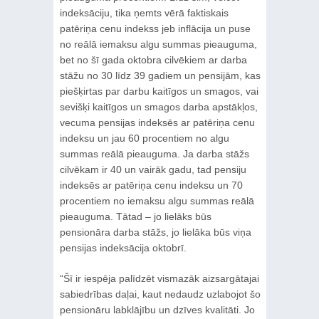
indeksāciju, tika ņemts vērā faktiskais
patēriņa cenu indekss jeb inflācija un puse
no reālā iemaksu algu summas pieauguma,
bet no šī gada oktobra cilvēkiem ar darba
stāžu no 30 līdz 39 gadiem un pensijām, kas
piešķirtas par darbu kaitīgos un smagos, vai
sevišķi kaitīgos un smagos darba apstākļos,
vecuma pensijas indeksēs ar patēriņa cenu
indeksu un jau 60 procentiem no algu
summas reālā pieauguma. Ja darba stāžs
cilvēkam ir 40 un vairāk gadu, tad pensiju
indeksēs ar patēriņa cenu indeksu un 70
procentiem no iemaksu algu summas reālā
pieauguma. Tātad – jo lielāks būs
pensionāra darba stāžs, jo lielāka būs viņa
pensijas indeksācija oktobrī.
“Šī ir iespēja palīdzēt vismazāk aizsargātajai
sabiedrības daļai, kaut nedaudz uzlabojot šo
pensionāru labklājību un dzīves kvalitāti. Jo