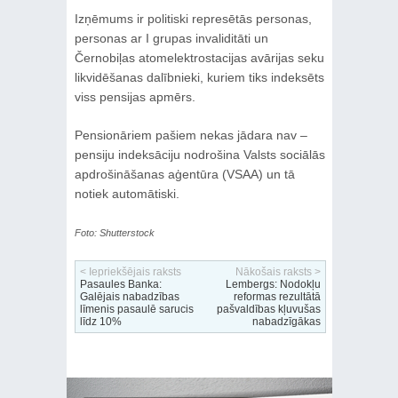
Izņēmums ir politiski represētās personas,
personas ar I grupas invaliditāti un
Černobiļas atomelektrostacijas avārijas seku
likvidēšanas dalībnieki, kuriem tiks indeksēts
viss pensijas apmērs.
Pensionāriem pašiem nekas jādara nav –
pensiju indeksāciju nodrošina Valsts sociālās
apdrošināšanas aģentūra (VSAA) un tā
notiek automātiski.
Foto: Shutterstock
< Iepriekšējais raksts
Nākošais raksts >
Pasaules Banka:
Lembergs: Nodokļu
Galējais nabadzības
reformas rezultātā
līmenis pasaulē sarucis
pašvaldības kļuvušas
līdz 10%
nabadzīgākas