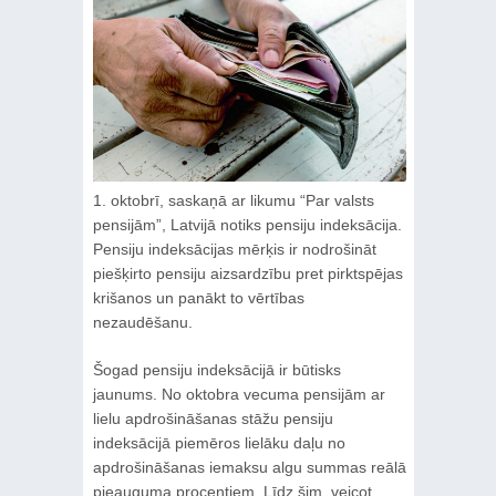
1. oktobrī, saskaņā ar likumu “Par valsts
pensijām”, Latvijā notiks pensiju indeksācija.
Pensiju indeksācijas mērķis ir nodrošināt
piešķirto pensiju aizsardzību pret pirktspējas
krišanos un panākt to vērtības
nezaudēšanu.
Šogad pensiju indeksācijā ir būtisks
jaunums. No oktobra vecuma pensijām ar
lielu apdrošināšanas stāžu pensiju
indeksācijā piemēros lielāku daļu no
apdrošināšanas iemaksu algu summas reālā
pieauguma procentiem. Līdz šim, veicot