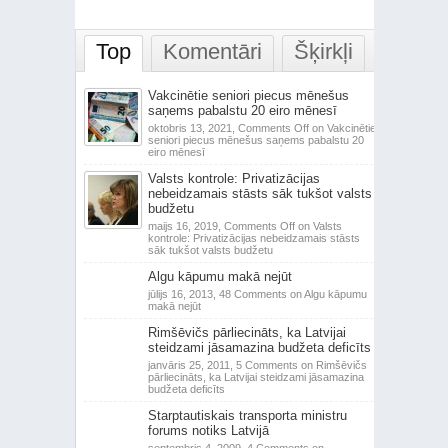
Top
Komentāri
Šķirkļi
Vakcinētie seniori piecus mēnešus
saņems pabalstu 20 eiro mēnesī
oktobris 13, 2021,
Comments Off
on Vakcinētie
seniori piecus mēnešus saņems pabalstu 20
eiro mēnesī
Valsts kontrole: Privatizācijas
nebeidzamais stāsts sāk tukšot valsts
budžetu
maijs 16, 2019,
Comments Off
on Valsts
kontrole: Privatizācijas nebeidzamais stāsts
sāk tukšot valsts budžetu
Algu kāpumu makā nejūt
jūlijs 16, 2013,
48 Comments
on Algu kāpumu
makā nejūt
Rimšēvičs pārliecināts, ka Latvijai
steidzami jāsamazina budžeta deficīts
janvāris 25, 2011,
5 Comments
on Rimšēvičs
pārliecināts, ka Latvijai steidzami jāsamazina
budžeta deficīts
Starptautiskais transporta ministru
forums notiks Latvijā