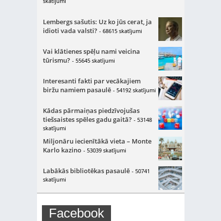
skatījumi
Lembergs sašutis: Uz ko jūs cerat, ja
idioti vada valsti?
- 68615 skatījumi
Vai klātienes spēļu nami veicina
tūrismu?
- 55645 skatījumi
Interesanti fakti par vecākajiem
biržu namiem pasaulē
- 54192 skatījumi
Kādas pārmaiņas piedzīvojušas
tiešsaistes spēles gadu gaitā?
- 53148
skatījumi
Miljonāru iecienītākā vieta – Monte
Karlo kazino
- 53039 skatījumi
Labākās bibliotēkas pasaulē
- 50741
skatījumi
Facebook