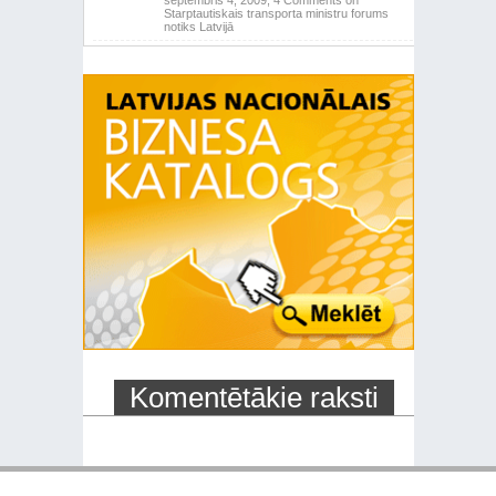
septembris 4, 2009,
4 Comments
on
Starptautiskais transporta ministru forums
notiks Latvijā
Komentētākie raksti