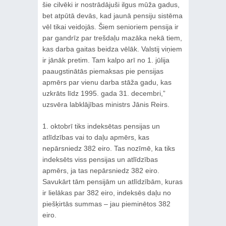
šie cilvēki ir nostrādājuši ilgus mūža gadus,
bet atpūtā devās, kad jaunā pensiju sistēma
vēl tikai veidojās. Šiem senioriem pensija ir
par gandrīz par trešdaļu mazāka nekā tiem,
kas darba gaitas beidza vēlāk. Valstij viņiem
ir jānāk pretim. Tam kalpo arī no 1. jūlija
paaugstinātās piemaksas pie pensijas
apmērs par vienu darba stāža gadu, kas
uzkrāts līdz 1995. gada 31. decembri,”
uzsvēra labklājības ministrs Jānis Reirs.
1. oktobrī tiks indeksētas pensijas un
atlīdzības vai to daļu apmērs, kas
nepārsniedz 382 eiro. Tas nozīmē, ka tiks
indeksēts viss pensijas un atlīdzības
apmērs, ja tas nepārsniedz 382 eiro.
Savukārt tām pensijām un atlīdzībām, kuras
ir lielākas par 382 eiro, indeksēs daļu no
piešķirtās summas – jau pieminētos 382
eiro.