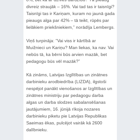
divreiz straujāk – 16%. Vai tad tas ir taisnīgi?
Taisnīgi tas ir Kariņam, kuram no jaunā gada
pieaugs alga par 42% – tā teikt, rūpēs par
lielākiem priekšniekiem,” norādīja Lembergs.
Viņš turpināja: “Vai viss ir kārtībā ar
Muižnieci un Kariņu? Man liekas, ka nav. Vai
nebūs tā, ka bērni būs arvien mazāk, bet
pedagogu būs vēl mazāk?”
Kā zināms, Latvijas Izglītības un zinātnes
darbinieku arodbiedrība (LIZDA), ilgstoši
nespējot panākt vienošanos ar Izglītības un
zinātnes ministriju par pedagogu darba
algas un darba slodzes sabalansēšanas
jautājumiem, 16. jūnijā rīkoja nozares
darbinieku piketu pie Latvijas Republikas
Saeimas ēkas, pulcējot vairāk kā 2600
dalībnieku.