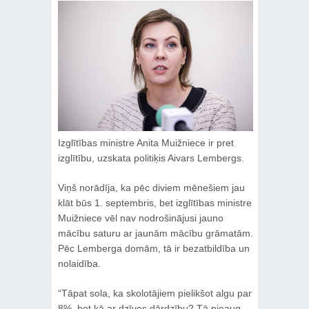
Izglītības ministre Anita Muižniece ir pret
izglītību, uzskata politiķis Aivars Lembergs.
Viņš norādīja, ka pēc diviem mēnešiem jau
klāt būs 1. septembris, bet izglītības ministre
Muižniece vēl nav nodrošinājusi jauno
mācību saturu ar jaunām mācību grāmatām.
Pēc Lemberga domām, tā ir bezatbildība un
nolaidība.
“Tāpat sola, ka skolotājiem pielikšot algu par
8%, bet kā ar dzīves dārdzību? Tā pieaug