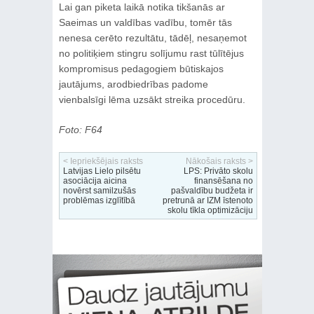
Lai gan piketa laikā notika tikšanās ar
Saeimas un valdības vadību, tomēr tās
nenesa cerēto rezultātu, tādēļ, nesaņemot
no politiķiem stingru solījumu rast tūlītējus
kompromisus pedagogiem būtiskajos
jautājums, arodbiedrības padome
vienbalsīgi lēma uzsākt streika procedūru.
Foto: F64
< Iepriekšējais raksts
Nākošais raksts >
Latvijas Lielo pilsētu
LPS: Privāto skolu
asociācija aicina
finansēšana no
novērst samilzušās
pašvaldību budžeta ir
problēmas izglītībā
pretrunā ar IZM īstenoto
skolu tīkla optimizāciju