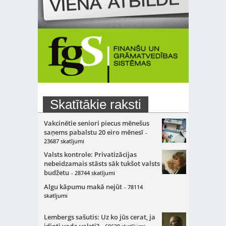
Skatītākie raksti
Vakcinētie seniori piecus mēnešus
saņems pabalstu 20 eiro mēnesī
-
23687 skatījumi
Valsts kontrole: Privatizācijas
nebeidzamais stāsts sāk tukšot valsts
budžetu
- 28744 skatījumi
Algu kāpumu makā nejūt
- 78114
skatījumi
Lembergs sašutis: Uz ko jūs cerat, ja