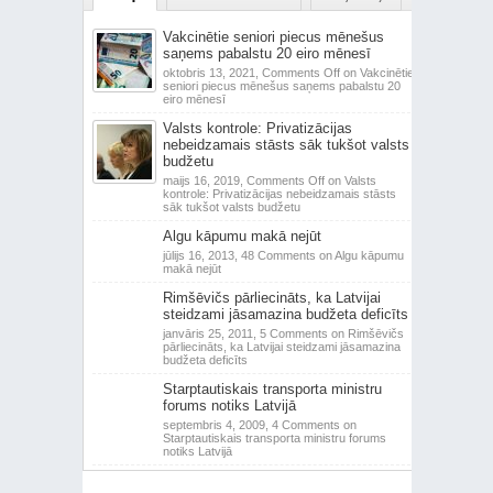
Vakcinētie seniori piecus mēnešus
saņems pabalstu 20 eiro mēnesī
oktobris 13, 2021,
Comments Off
on Vakcinētie
seniori piecus mēnešus saņems pabalstu 20
eiro mēnesī
Valsts kontrole: Privatizācijas
nebeidzamais stāsts sāk tukšot valsts
budžetu
maijs 16, 2019,
Comments Off
on Valsts
kontrole: Privatizācijas nebeidzamais stāsts
sāk tukšot valsts budžetu
Algu kāpumu makā nejūt
jūlijs 16, 2013,
48 Comments
on Algu kāpumu
makā nejūt
Rimšēvičs pārliecināts, ka Latvijai
steidzami jāsamazina budžeta deficīts
janvāris 25, 2011,
5 Comments
on Rimšēvičs
pārliecināts, ka Latvijai steidzami jāsamazina
budžeta deficīts
Starptautiskais transporta ministru
forums notiks Latvijā
septembris 4, 2009,
4 Comments
on
Starptautiskais transporta ministru forums
notiks Latvijā