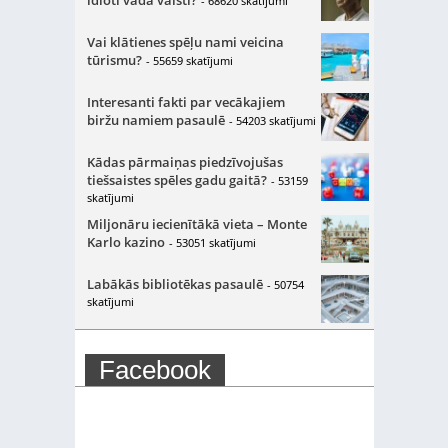
idioti vada valsti?
- 68620 skatījumi
Vai klātienes spēļu nami veicina
tūrismu?
- 55659 skatījumi
Interesanti fakti par vecākajiem
biržu namiem pasaulē
- 54203 skatījumi
Kādas pārmaiņas piedzīvojušas
tiešsaistes spēles gadu gaitā?
- 53159
skatījumi
Miljonāru iecienītākā vieta – Monte
Karlo kazino
- 53051 skatījumi
Labākās bibliotēkas pasaulē
- 50754
skatījumi
Facebook