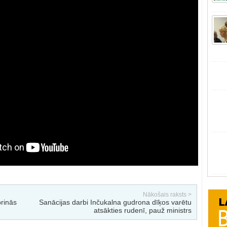
Nākošais raksts >
prinās
Sanācijas darbi Inčukalna gudrona dīķos varētu
atsākties rudenī, pauž ministrs