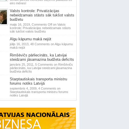
eiro mēnesī
Valsts kontrole: Privatizācijas
nebeidzamais stāsts sāk tukšot valsts
budžetu
maijs 16, 2019,
Comments Off
on Valsts
kontrole: Privatizācijas nebeidzamais stāsts
sāk tukšot valsts budžetu
Algu kāpumu makā nejūt
jūlijs 16, 2013,
48 Comments
on Algu kāpumu
makā nejūt
Rimšēvičs pārliecināts, ka Latvijai
steidzami jāsamazina budžeta deficīts
janvāris 25, 2011,
5 Comments
on Rimšēvičs
pārliecināts, ka Latvijai steidzami jāsamazina
budžeta deficīts
Starptautiskais transporta ministru
forums notiks Latvijā
septembris 4, 2009,
4 Comments
on
Starptautiskais transporta ministru forums
notiks Latvijā