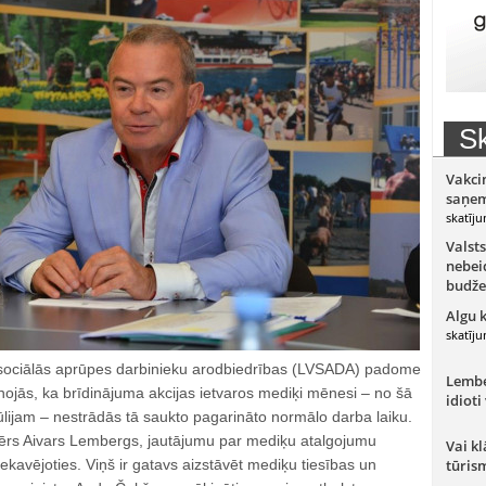
Sk
Vakci
saņem
skatīju
Valsts
nebeid
budže
Algu 
skatīju
 sociālās aprūpes darbinieku arodbiedrības (LVSADA) padome
Lember
nojās, ka brīdinājuma akcijas ietvaros mediķi mēnesi – no šā
idioti
 jūlijam – nestrādās tā saukto pagarināto normālo darba laiku.
ērs Aivars Lembergs, jautājumu par mediķu atalgojumu
Vai kl
ekavējoties. Viņš ir gatavs aizstāvēt mediķu tiesības un
tūris