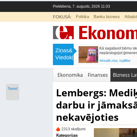
Piektdiena, 7. augusts, 2026 11:03
FOKUSĀ:
Politika
Banku bizness
Atbals
>
Labklājības ministrija rosina reformēt
Kā sagatavot bērnu sko
Ziņas&
un būtiski uzlabot vecāku pabalstu
nepārslogojot ģimene
Viedokļi
<
Aktuālā ziņa
,
Ekonomika
Aktuālā ziņa
,
Izglītība
Ekonomika
Finanses
Bizness Lat
Lembergs: Mediķ
Tweet
darbu ir jāmaksā
nekavējoties
2313 skatījumi
Kategorijas