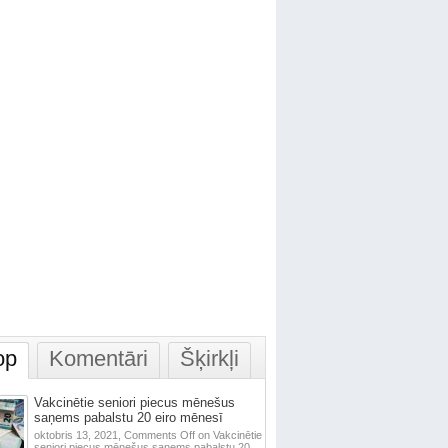
op
Komentāri
Šķirkļi
Vakcinētie seniori piecus mēnešus
saņems pabalstu 20 eiro mēnesī
oktobris 13, 2021,
Comments Off
on Vakcinētie
seniori piecus mēnešus saņems pabalstu 20