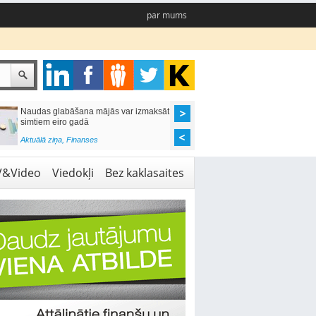
par mums
Naudas glabāšana mājās var izmaksāt
Katrs desmitais mājok
simtiem eiro gadā
pieteikums tiek noraid
kredītvēstures dēļ
Aktuālā ziņa
,
Finanses
Aktuālā ziņa
,
Finanses
V&Video
Viedokļi
Bez kaklasaites