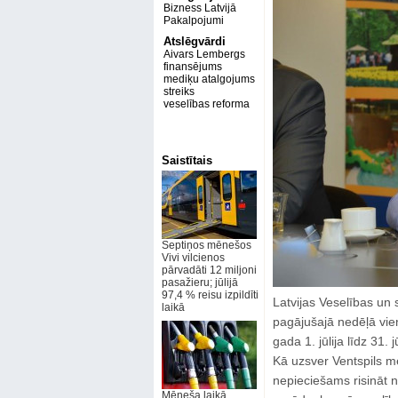
Bizness Latvijā
Pakalpojumi
Atslēgvārdi
Aivars Lembergs
finansējums
mediķu atalgojums
streiks
veselības reforma
Saistītais
Septiņos mēnešos
Vivi vilcienos
pārvadāti 12 miljoni
pasažieru; jūlijā
97,4 % reisu izpildīti
Latvijas Veselības un
laikā
pagājušajā nedēļā vie
gada 1. jūlija līdz 31.
Kā uzsver Ventspils m
nepieciešams risināt n
Mēneša laikā