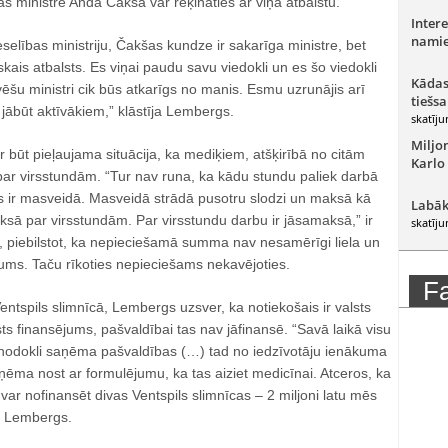
as ministre Anda Čakša var rēķināties ar viņa atbalstu.
Intere
namie
selības ministriju, Čakšas kundze ir sakarīga ministre, bet
tiskais atbalsts. Es viņai paudu savu viedokli un es šo viedokli
Kādas
ēšu ministri cik būs atkarīgs no manis. Esmu uzrunājis arī
tiešsa
 jābūt aktīvākiem,” klāstīja Lembergs.
skatīju
Miljo
r būt pieļaujama situācija, ka mediķiem, atšķirībā no citām
Karlo
ar virsstundām. “Tur nav runa, ka kādu stundu paliek darbā
 tas ir masveidā. Masveidā strādā pusotru slodzi un maksā kā
Labāk
aksā par virsstundām. Par virsstundu darbu ir jāsamaksā,” ir
skatīju
, piebilstot, ka nepieciešamā summa nav nesamērīgi liela un
ājums. Taču rīkoties nepieciešams nekavējoties.
F
Ventspils slimnīcā, Lembergs uzsver, ka notiekošais ir valsts
sts finansējums, pašvaldībai tas nav jāfinansē. “Savā laikā visu
nodokli saņēma pašvaldības (…) tad no iedzīvotāju ienākuma
ēma nost ar formulējumu, ka tas aiziet medicīnai. Atceros, ka
ar nofinansēt divas Ventspils slimnīcas – 2 miljoni latu mēs
s Lembergs.