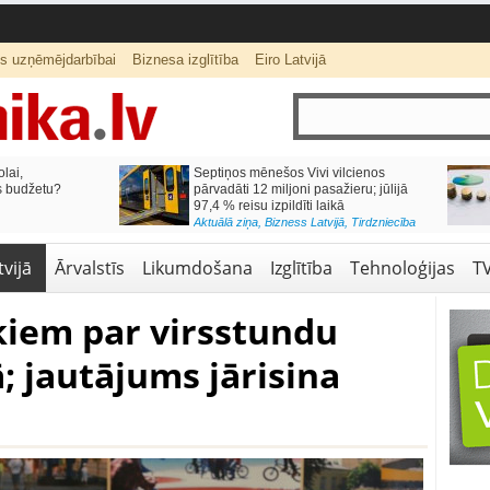
ts uzņēmējdarbībai
Biznesa izglītība
Eiro Latvijā
lai,
Septiņos mēnešos Vivi vilcienos
s budžetu?
pārvadāti 12 miljoni pasažieru; jūlijā
97,4 % reisu izpildīti laikā
Aktuālā ziņa
,
Bizness Latvijā
,
Tirdzniecība
vijā
Ārvalstīs
Likumdošana
Izglītība
Tehnoloģijas
T
iem par virsstundu
; jautājums jārisina