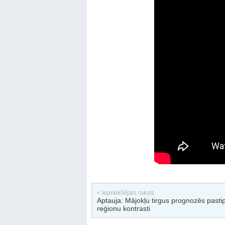
< Iepriekšējais raksts
Aptauja: Mājokļu tirgus prognozēs pasti
reģionu kontrasti