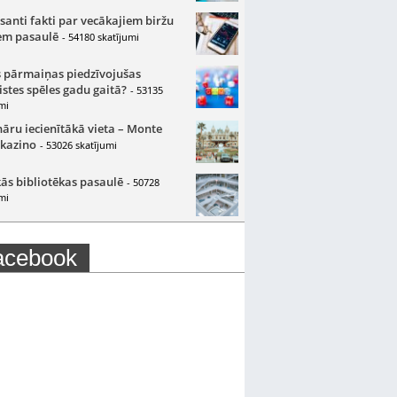
santi fakti par vecākajiem biržu
m pasaulē
- 54180 skatījumi
 pārmaiņas piedzīvojušas
istes spēles gadu gaitā?
- 53135
mi
nāru iecienītākā vieta – Monte
 kazino
- 53026 skatījumi
ās bibliotēkas pasaulē
- 50728
mi
acebook