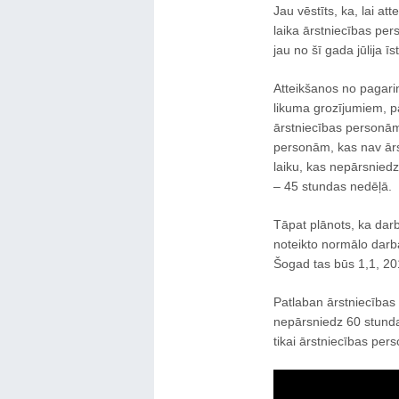
Jau vēstīts, ka, lai a
laika ārstniecības per
jau no šī gada jūlija 
Atteikšanos no pagari
likuma grozījumiem, pā
ārstniecības personām
personām, kas nav ārs
laiku, kas nepārsnied
– 45 stundas nedēļā.
Tāpat plānots, ka dar
noteikto normālo darba
Šogad tas būs 1,1, 20
Patlaban ārstniecības 
nepārsniedz 60 stund
tikai ārstniecības per