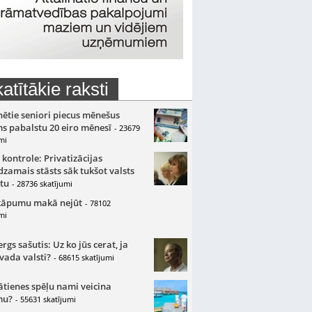
atītākie raksti
nētie seniori piecus mēnešus
s pabalstu 20 eiro mēnesī
- 23679
mi
 kontrole: Privatizācijas
zamais stāsts sāk tukšot valsts
tu
- 28736 skatījumi
kāpumu makā nejūt
- 78102
mi
gs sašutis: Uz ko jūs cerat, ja
 vada valsti?
- 68615 skatījumi
ātienes spēļu nami veicina
mu?
- 55631 skatījumi