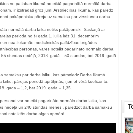
tteiktos no patlaban likumā noteiktā pagarinātā normālā darba
sonām, ir izstrādāti grozījumi Ārstniecības likumā, kas paredz
īstenot pakāpenisku pāreju uz samaksu par virsstundu darbu.
nāta normālā darba laika notiks pakāpeniski. Saskaņā ar
rejas periodā no šī gada 1. jūlija līdz 31. decembrim
 un neatliekamās medicīniskās palīdzības brigādes
tniecības personas, varēs noteikt pagarināto normālo darba
z 55 stundas nedēļā, 2018. gadā – 50 stundas, bet 2019. gadā
ba samaksu par darba laiku, kas pārsniedz Darba likumā
 laiku, pārejas periodā aprēķinās, ņemot vērā koeficentu.
18. gadā – 1,2, bet 2019. gadā – 1,35.
personai var noteikt pagarināto normālo darba laiku, kas
T
as nedēļā un 240 stundas mēnesī, paredzot darba samaksu
sonai noteiktās darba algas apmērā.