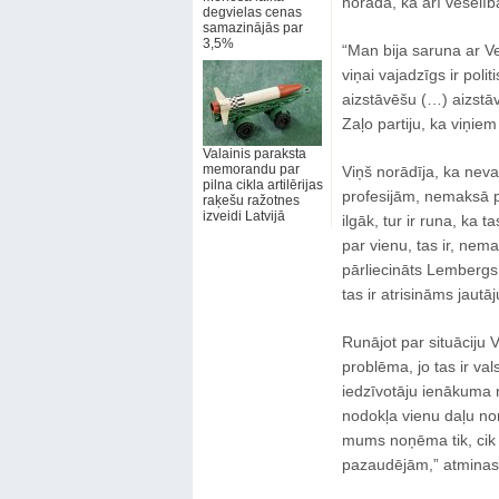
norāda, ka arī veselīb
degvielas cenas
samazinājās par
3,5%
“Man bija saruna ar Ve
viņai vajadzīgs ir poli
aizstāvēšu (…) aizstāv
Zaļo partiju, ka viņiem
Valainis paraksta
memorandu par
Viņš norādīja, ka neva
pilna cikla artilērijas
profesijām, nemaksā p
raķešu ražotnes
izveidi Latvijā
ilgāk, tur ir runa, ka
par vienu, tas ir, nem
pārliecināts Lembergs
tas ir atrisināms jaut
Runājot par situāciju 
problēma, jo tas ir val
iedzīvotāju ienākuma 
nodokļa vienu daļu noņ
mums noņēma tik, cik v
pazaudējām,” atmina