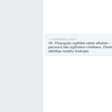
< Iepriekšējais raksts
VK: Pieaugušo izglītībā valsts atbalsts –
pārsvarā labi izglītotiem cilvēkiem. Pārkl
atbildīgo iestāžu funkcijas