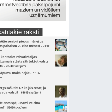
atītākie raksti
nētie seniori piecus mēnešus
s pabalstu 20 eiro mēnesī
- 23683
mi
 kontrole: Privatizācijas
zamais stāsts sāk tukšot valsts
tu
- 28740 skatījumi
kāpumu makā nejūt
- 78106
mi
gs sašutis: Uz ko jūs cerat, ja
 vada valsti?
- 68615 skatījumi
ātienes spēļu nami veicina
mu?
- 55650 skatījumi