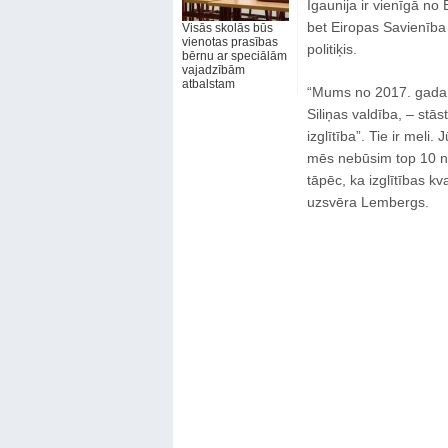
Igaunija ir vienīgā no 
bet Eiropas Savienība 
Visās skolās būs
vienotas prasības
politiķis.
bērnu ar speciālām
vajadzībām
atbalstam
“Mums no 2017. gada –
Siliņas valdība, – stā
izglītība”. Tie ir meli
mēs nebūsim top 10 ne
tāpēc, ka izglītības kva
uzsvēra Lembergs.