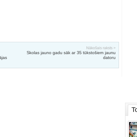
Nākošais raksts >
Skolas jauno gadu sāk ar 35 tūkstošiem jaunu
ājas
datoru
T