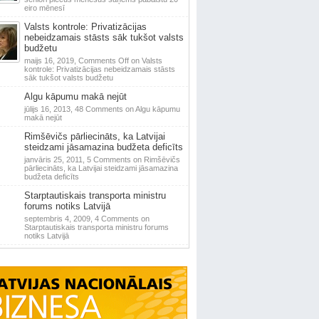
eiro mēnesī
Valsts kontrole: Privatizācijas
nebeidzamais stāsts sāk tukšot valsts
budžetu
maijs 16, 2019,
Comments Off
on Valsts
kontrole: Privatizācijas nebeidzamais stāsts
sāk tukšot valsts budžetu
Algu kāpumu makā nejūt
jūlijs 16, 2013,
48 Comments
on Algu kāpumu
makā nejūt
Rimšēvičs pārliecināts, ka Latvijai
steidzami jāsamazina budžeta deficīts
janvāris 25, 2011,
5 Comments
on Rimšēvičs
pārliecināts, ka Latvijai steidzami jāsamazina
budžeta deficīts
Starptautiskais transporta ministru
forums notiks Latvijā
septembris 4, 2009,
4 Comments
on
Starptautiskais transporta ministru forums
notiks Latvijā