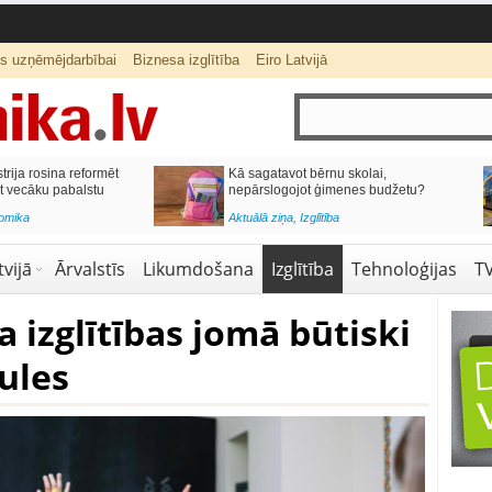
ts uzņēmējdarbībai
Biznesa izglītība
Eiro Latvijā
lai,
Septiņos mēnešos Vivi vilcienos
s budžetu?
pārvadāti 12 miljoni pasažieru; jūlijā
97,4 % reisu izpildīti laikā
Aktuālā ziņa
,
Bizness Latvijā
,
Tirdzniecība
vijā
Ārvalstīs
Likumdošana
Izglītība
Tehnoloģijas
T
 izglītības jomā būtiski
ules