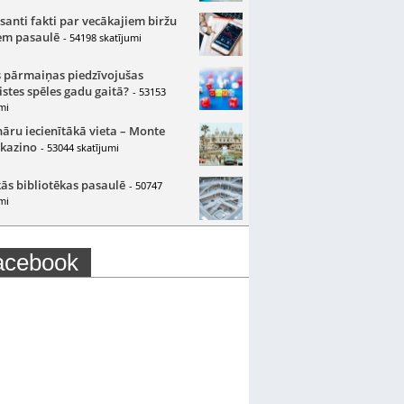
santi fakti par vecākajiem biržu
m pasaulē
- 54198 skatījumi
 pārmaiņas piedzīvojušas
istes spēles gadu gaitā?
- 53153
mi
nāru iecienītākā vieta – Monte
 kazino
- 53044 skatījumi
ās bibliotēkas pasaulē
- 50747
mi
acebook