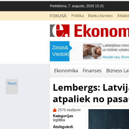
Piektdiena, 7. augusts, 2026 15:31
FOKUSĀ:
Politika
Banku bizness
Atbals
>
Labklājības ministrija rosina reformēt
Kā sagatavot bērnu sko
Ziņas&
un būtiski uzlabot vecāku pabalstu
nepārslogojot ģimene
Viedokļi
<
Aktuālā ziņa
,
Ekonomika
Aktuālā ziņa
,
Izglītība
Ekonomika
Finanses
Bizness Lat
Lembergs: Latvija
Tweet
atpaliek no pasa
2570 skatījumi
Kategorijas
Izglītība
Atslēgvārdi