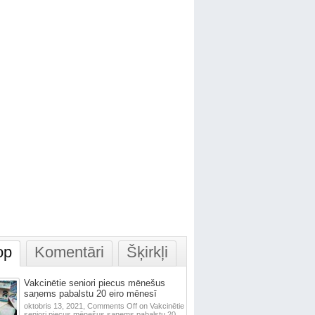
op
Komentāri
Šķirkļi
Vakcinētie seniori piecus mēnešus
saņems pabalstu 20 eiro mēnesī
oktobris 13, 2021,
Comments Off
on Vakcinētie
seniori piecus mēnešus saņems pabalstu 20