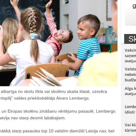
Sk
Vakci
saņem
skatīju
Valsts
nebeid
budže
Algu 
v atkarīga no skolu tīkla vai skolēnu skaita klasē, uzsvēra
skatīju
entspilij” valdes priekšsēdētājs Aivars Lembergs.
Lember
jas un Eiropas skolēnu zināšanu vērtējumu pasaulē, Lembergs
idioti
atvija nav starp desmit labākajiem.
Vai kl
tūris
tikā starp pasaules top 10 valstīm diemžēl Latvija nav, bet