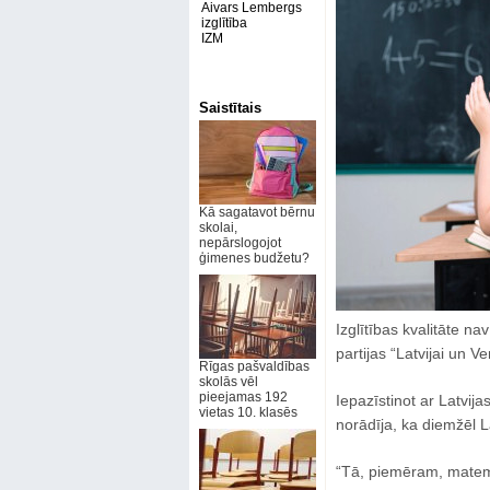
Aivars Lembergs
izglītība
IZM
Saistītais
Kā sagatavot bērnu
skolai,
nepārslogojot
ģimenes budžetu?
Izglītības kvalitāte na
partijas “Latvijai un V
Rīgas pašvaldības
skolās vēl
pieejamas 192
Iepazīstinot ar Latvi
vietas 10. klasēs
norādīja, ka diemžēl L
“Tā, piemēram, matemā