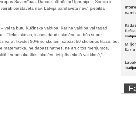
Eiropas Savienības. Dabaszinātnēs arī Igaunija ir, Somija ir,
Intere
vairāk pārstāvēta nav, Latvija pārstāvēta nav,” piebilda
namie
Kādas
 vai tā būtu Kučinska valdība, Kariņa valdība vai tagad
tiešsa
sta – “lielas skolas, klases daudz skolēnu un būs super
skatīju
. Jūs varat likvidēt 90% no skolām, sabāzt 50 skolēnus klasē, bet
Miljo
 matemātikā, ne dabaszinātnēs, ne arī citos mērījumos,
Karlo
litāti nenosaka tīkls, skolēnu ietilpība skolā vai klasē,”
Labāk
skatīju
F