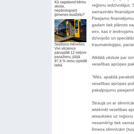
Kā sagatavot bērnu
reģionu iedzīvotājus.
skolai,
nepārslogojot
samazināts finansējum
ģimenes budžetu?
Pieejamo finansējumu 
gadam tiek plānots sa
eiro, kas ir ievērojam
dzīvojošo un speciāl
Septiņos mēnešos
traumatoloģijas, pacie
Vivi vilcienos
pārvadāti 12 miljoni
pasažieru; jūlijā
Atklātā vēstule par i
97,4 % reisu izpildīti
veselības aprūpes paka
laikā
“Mēs, apakšā parakstīj
veselības aprūpes poli
pakalpojumu pieejamību
Straujā un ar slimnīcā
ietekmēt veselības ap
atsauksies uz reģionu
nesamērīgi tiek samazi
līmeņa slimnīcām (tur