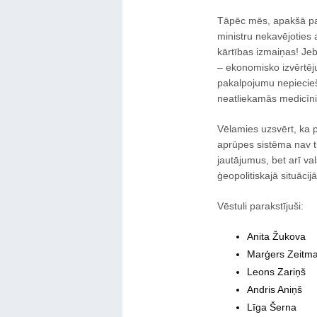
Tāpēc mēs, apakšā para
ministru nekavējoties 
kārtības izmaiņas! Jeb
– ekonomisko izvērtēju
pakalpojumu nepiecieš
neatliekamās medicīni
Vēlamies uzsvērt, ka p
aprūpes sistēma nav ti
jautājumus, bet arī va
ģeopolitiskajā situācijā
Vēstuli parakstījuši:
Anita Žukova
Marģers Zeitma
Leons Zariņš
Andris Aniņš
Līga Šerna