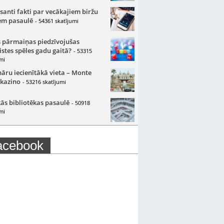
santi fakti par vecākajiem biržu
m pasaulē
- 54361 skatījumi
 pārmaiņas piedzīvojušas
istes spēles gadu gaitā?
- 53315
mi
nāru iecienītākā vieta – Monte
 kazino
- 53216 skatījumi
ās bibliotēkas pasaulē
- 50918
mi
acebook