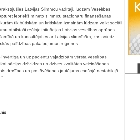
kstījušies Latvijas Slimnīcu vadītāji, lūdzam Veselības
apturēt iepriekš minēto slimnīcu stacionāru finansēšanas
kurām tik būtiskām un kritiskām izmaiņām lūdzam veikt sociāli
mu atbilstoši reālajai situācijas Latvijas veselības aprūpes
amībā un konsultējoties ar Latvijas slimnīcām, kas sniedz
skās palīdzības pakalpojumus reģionos.
ilnvērtīga un uz pacientu vajadzībām vērsta veselības
kai nācijas dzīvildzes un dzīves kvalitātes veicināšanas
lsts drošības un pastāvēšanas jautājums esošajā nestabilajā
.”
nis