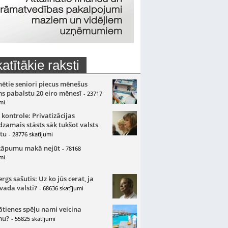
atītākie raksti
nētie seniori piecus mēnešus
s pabalstu 20 eiro mēnesī
- 23717
mi
 kontrole: Privatizācijas
zamais stāsts sāk tukšot valsts
tu
- 28776 skatījumi
kāpumu makā nejūt
- 78168
mi
gs sašutis: Uz ko jūs cerat, ja
 vada valsti?
- 68636 skatījumi
ātienes spēļu nami veicina
mu?
- 55825 skatījumi