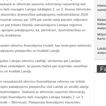
 Saskaņā ar slimnīcās saņemto informāciju nesamērīgi tiek
Intere
s tieši mazajām Latvijas lokālajām 2. un 3. līmeņa slimnīcām.
namie
stacionāru ārstniecības pakalpojumu nodrošināšanai 2026.
Kādas
mazināt vismaz par 10% jeb vairāk nekā pieciem miljoniem
tiešsa
s un pat kritisks līdzekļu samazinājums Latvijas reģionos
skatīju
ās aprūpes pakalpojumu, kā, piemēram, dzemdniecības un
Miljo
ntu ārstēšanai.
Karlo
zmaiņām slimnīcu finansējuma modelī, kas ievērojami ietekmēs
Labāk
lpojumu pieejamību un kvalitāti Latvijā:
skatīju
ušies Latvijas slimnīcu vadītāji, vēršamies pie Latvijas
tikas veidotājiem, lai paustu bažas par turpmāku veselības
F
 un kvalitāti Latvijā.
m nesaskaņotā slimnīcu finansēšanas reforma var kritiski
rūpes pakalpojumu pieejamību visā Latvijā un sevišķi sāpīgi
 iedzīvotājiem. Saskaņā ar slimnīcās saņemto informāciju,
nāts finansējums tieši mazajām Latvijas lokālās 2. un 3.
pmāk – Slimnīcas). Pieejamais finansējums stacionāru