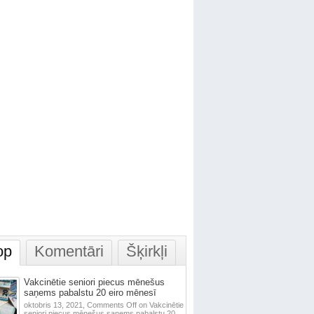
op
Komentāri
Šķirkļi
Vakcinētie seniori piecus mēnešus
saņems pabalstu 20 eiro mēnesī
oktobris 13, 2021,
Comments Off
on Vakcinētie
seniori piecus mēnešus saņems pabalstu 20