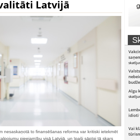
alitāti Latvijā
Sk
Vakci
saņem
skatīju
Valsts
nebeid
budže
Algu 
skatīju
Lember
idioti
Vai kl
m nesaskaņotā to finansēšanas reforma var kritiski ietekmēt
tūris
lpojumu pieejamību visā Latvijā, un īpaši sāpīgi tā skars