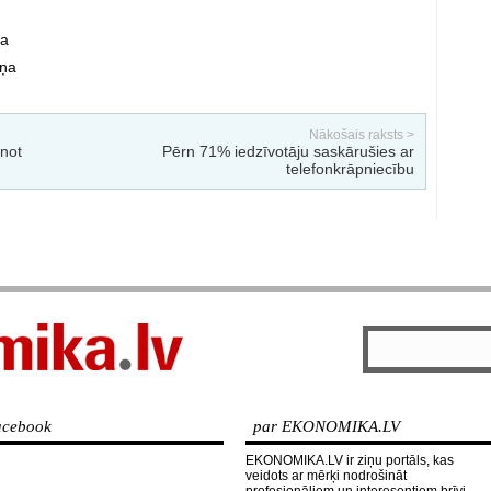
va
iņa
Nākošais raksts >
not
Pērn 71% iedzīvotāju saskārušies ar
telefonkrāpniecību
cebook
par EKONOMIKA.LV
EKONOMIKA.LV ir ziņu portāls, kas
veidots ar mērķi nodrošināt