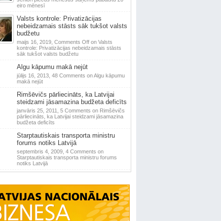
eiro mēnesī
Valsts kontrole: Privatizācijas
nebeidzamais stāsts sāk tukšot valsts
budžetu
maijs 16, 2019,
Comments Off
on Valsts
kontrole: Privatizācijas nebeidzamais stāsts
sāk tukšot valsts budžetu
Algu kāpumu makā nejūt
jūlijs 16, 2013,
48 Comments
on Algu kāpumu
makā nejūt
Rimšēvičs pārliecināts, ka Latvijai
steidzami jāsamazina budžeta deficīts
janvāris 25, 2011,
5 Comments
on Rimšēvičs
pārliecināts, ka Latvijai steidzami jāsamazina
budžeta deficīts
Starptautiskais transporta ministru
forums notiks Latvijā
septembris 4, 2009,
4 Comments
on
Starptautiskais transporta ministru forums
notiks Latvijā