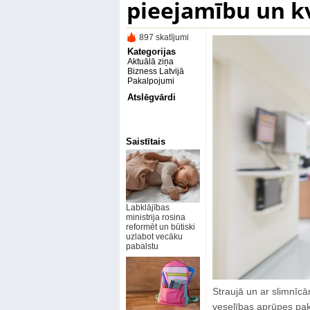
pieejamību un kv
897 skatījumi
Kategorijas
Aktuālā ziņa
Bizness Latvijā
Pakalpojumi
Atslēgvārdi
Saistītais
Labklājības
ministrija rosina
reformēt un būtiski
uzlabot vecāku
pabalstu
Straujā un ar slimnīcā
veselības aprūpes paka