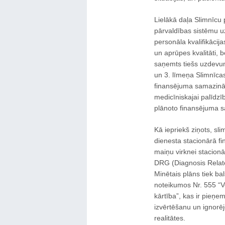
Lielākā daļa Slimnīcu 
pārvaldības sistēmu u
personāla kvalifikāci
un aprūpes kvalitāti, be
saņemts tiešs uzdevums 
un 3. līmeņa Slimnīcas
finansējuma samazinā
medicīniskajai palīdzī
plānoto finansējuma 
Kā iepriekš ziņots, s
dienesta stacionārā f
maiņu virknei stacionār
DRG (Diagnosis Relate
Minētais plāns tiek bal
noteikumos Nr. 555 “
kārtība”, kas ir pieņe
izvērtēšanu un ignorē
realitātes.