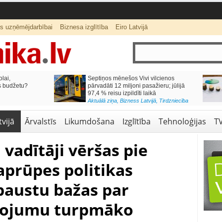
ts uzņēmējdarbībai
Biznesa izglītība
Eiro Latvijā
lai,
Septiņos mēnešos Vivi vilcienos
s budžetu?
pārvadāti 12 miljoni pasažieru; jūlijā
97,4 % reisu izpildīti laikā
Aktuālā ziņa
,
Bizness Latvijā
,
Tirdzniecība
vijā
Ārvalstīs
Likumdošana
Izglītība
Tehnoloģijas
T
 vadītāji vēršas pie
 aprūpes politikas
 paustu bažas par
lpojumu turpmāko