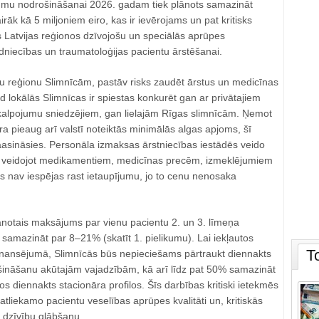
umu nodrošināšanai 2026. gadam tiek plānots samazināt
rāk kā 5 miljoniem eiro, kas ir ievērojams un pat kritisks
 Latvijas reģionos dzīvojošu un speciālās aprūpes
iecības un traumatoloģijas pacientu ārstēšanai.
 reģionu Slimnīcām, pastāv risks zaudēt ārstus un medicīnas
īd lokālās Slimnīcas ir spiestas konkurēt gan ar privātajiem
alpojumu sniedzējiem, gan lielajām Rīgas slimnīcām. Ņemot
āra pieaug arī valstī noteiktās minimālās algas apjoms, šī
aasināsies. Personāla izmaksas ārstniecības iestādēs veido
u veidojot medikamentiem, medicīnas precēm, izmeklējumiem
ās nav iespējas rast ietaupījumu, jo to cenu nenosaka
notais maksājums par vienu pacientu 2. un 3. līmeņa
 samazināt par 8–21% (skatīt 1. pielikumu). Lai iekļautos
T
finansējumā, Slimnīcās būs nepieciešams pārtraukt diennakts
šināšanu akūtajām vajadzībām, kā arī līdz pat 50% samazināt
s diennakts stacionāra profilos. Šīs darbības kritiski ietekmēs
tliekamo pacientu veselības aprūpes kvalitāti un, kritiskās
u dzīvību glābšanu.