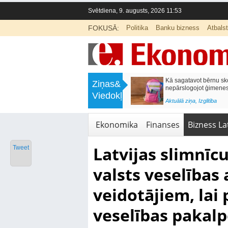
Svētdiena, 9. augusts, 2026 11:53
FOKUSĀ:
Politika
Banku bizness
Atbals
>
Labklājības ministrija rosina reformēt
Kā sagatavot bērnu sko
Ziņas&
un būtiski uzlabot vecāku pabalstu
nepārslogojot ģimene
Viedokļi
<
Aktuālā ziņa
,
Ekonomika
Aktuālā ziņa
,
Izglītība
Ekonomika
Finanses
Bizness Lat
Latvijas slimnīcu
Tweet
valsts veselības
veidotājiem, lai
veselības paka