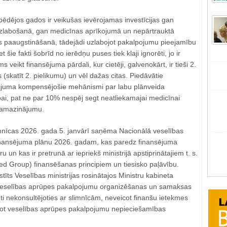
pēdējos gados ir veikušas ievērojamas investīcijas gan
zlabošanā, gan medicīnas aprīkojumā un nepārtrauktā
jas paaugstināšanā, tādejādi uzlabojot pakalpojumu pieejamību
t šie fakti šobrīd no ierēdņu puses tiek klaji ignorēti, jo ir
veikt finansējuma pārdali, kur cietēji, galvenokārt, ir tieši 2.
 (skatīt 2. pielikumu) un vēl dažas citas. Piedāvātie
juma kompensējošie mehānismi par labu plānveida
bai, pat ne par 10% nespēj segt neatliekamajai medicīnai
samazinājumu.
limnīcas 2026. gada 5. janvārī saņēma Nacionālā veselības
inansējuma plānu 2026. gadam, kas paredz finansējuma
u un kas ir pretrunā ar iepriekš ministrijā apstiprinātajiem t. s.
d Group) finansēšanas principiem un tiesisko paļāvību.
stīts Veselības ministrijas rosinātajos Ministru kabineta
Veselības aprūpes pakalpojumu organizēšanas un samaksas
mti nekonsultējoties ar slimnīcām, neveicot finanšu ietekmes
jot veselības aprūpes pakalpojumu nepieciešamības