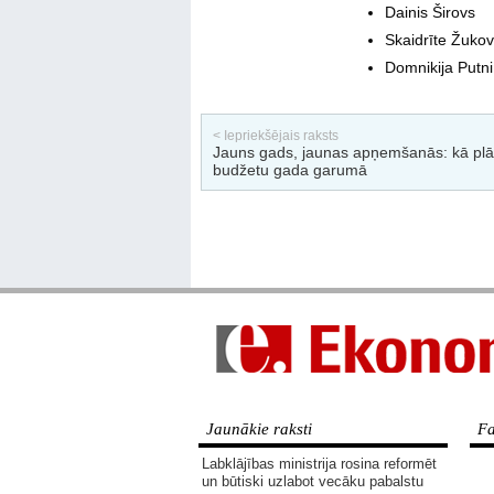
Dainis Širovs
Skaidrīte Žuko
Domnikija Putn
< Iepriekšējais raksts
Jauns gads, jaunas apņemšanās: kā plā
budžetu gada garumā
Jaunākie raksti
Fa
Labklājības ministrija rosina reformēt
un būtiski uzlabot vecāku pabalstu