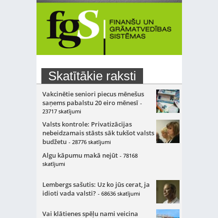
Skatītākie raksti
Vakcinētie seniori piecus mēnešus
saņems pabalstu 20 eiro mēnesī
-
23717 skatījumi
Valsts kontrole: Privatizācijas
nebeidzamais stāsts sāk tukšot valsts
budžetu
- 28776 skatījumi
Algu kāpumu makā nejūt
- 78168
skatījumi
Lembergs sašutis: Uz ko jūs cerat, ja
idioti vada valsti?
- 68636 skatījumi
Vai klātienes spēļu nami veicina