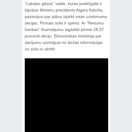
“Latvijas gāzes” valde, kuras priekšgalā ir
bijušais Ministru prezidents Aigars Kalvītis,
paziņojusi par plānu izpirkt visas uzņēmuma
akcijas. Pirmais solis ir sperts. Ar “Rietumu
bankas” finansējumu iegādāti pirmie 28,97
procenti akciju. Ekonomikas ministrija par
darījumu uzzinājusi no biržas informācijas
un sola to vērtēt.