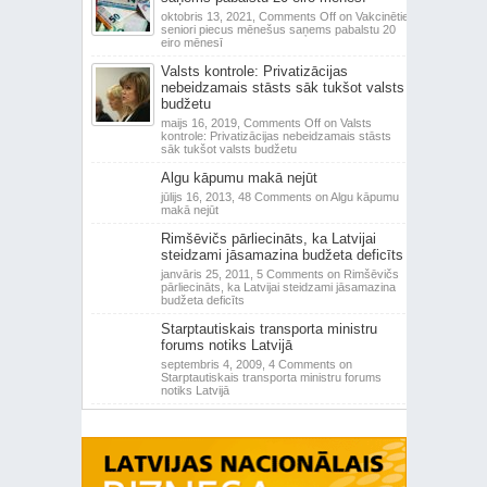
oktobris 13, 2021,
Comments Off
on Vakcinētie
seniori piecus mēnešus saņems pabalstu 20
eiro mēnesī
Valsts kontrole: Privatizācijas
nebeidzamais stāsts sāk tukšot valsts
budžetu
maijs 16, 2019,
Comments Off
on Valsts
kontrole: Privatizācijas nebeidzamais stāsts
sāk tukšot valsts budžetu
Algu kāpumu makā nejūt
jūlijs 16, 2013,
48 Comments
on Algu kāpumu
makā nejūt
Rimšēvičs pārliecināts, ka Latvijai
steidzami jāsamazina budžeta deficīts
janvāris 25, 2011,
5 Comments
on Rimšēvičs
pārliecināts, ka Latvijai steidzami jāsamazina
budžeta deficīts
Starptautiskais transporta ministru
forums notiks Latvijā
septembris 4, 2009,
4 Comments
on
Starptautiskais transporta ministru forums
notiks Latvijā