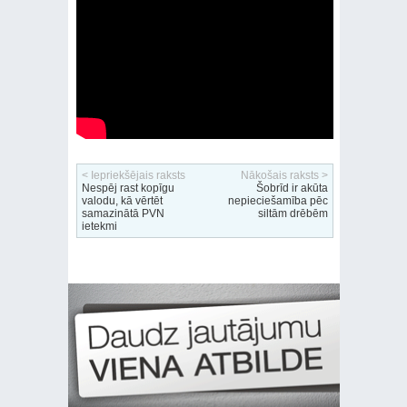
< Iepriekšējais raksts
Nākošais raksts >
Nespēj rast kopīgu
Šobrīd ir akūta
valodu, kā vērtēt
nepieciešamība pēc
samazinātā PVN
siltām drēbēm
ietekmi