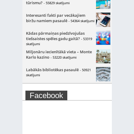
tūrismu?
- 55829 skatījumi
Interesanti fakti par vecākajiem
biržu namiem pasaulē
- 54364 skatījumi
Kādas pārmaiņas piedzīvojušas
tiešsaistes spēles gadu gaitā?
- 53319
skatījumi
Miljonāru iecienītākā vieta – Monte
Karlo kazino
- 53220 skatījumi
Labākās bibliotēkas pasaulē
- 50921
skatījumi
Facebook