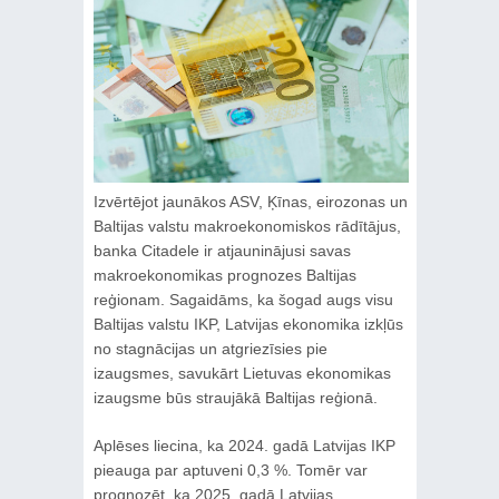
Izvērtējot jaunākos ASV, Ķīnas, eirozonas un
Baltijas valstu makroekonomiskos rādītājus,
banka Citadele ir atjauninājusi savas
makroekonomikas prognozes Baltijas
reģionam. Sagaidāms, ka šogad augs visu
Baltijas valstu IKP, Latvijas ekonomika izkļūs
no stagnācijas un atgriezīsies pie
izaugsmes, savukārt Lietuvas ekonomikas
izaugsme būs straujākā Baltijas reģionā.
Aplēses liecina, ka 2024. gadā Latvijas IKP
pieauga par aptuveni 0,3 %. Tomēr var
prognozēt, ka 2025. gadā Latvijas