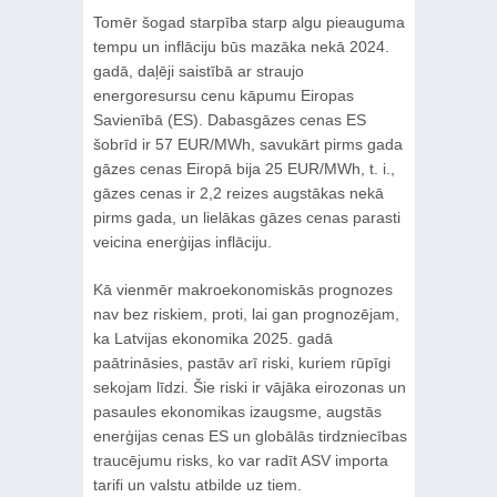
Tomēr šogad starpība starp algu pieauguma
tempu un inflāciju būs mazāka nekā 2024.
gadā, daļēji saistībā ar straujo
energoresursu cenu kāpumu Eiropas
Savienībā (ES). Dabasgāzes cenas ES
šobrīd ir 57 EUR/MWh, savukārt pirms gada
gāzes cenas Eiropā bija 25 EUR/MWh, t. i.,
gāzes cenas ir 2,2 reizes augstākas nekā
pirms gada, un lielākas gāzes cenas parasti
veicina enerģijas inflāciju.
Kā vienmēr makroekonomiskās prognozes
nav bez riskiem, proti, lai gan prognozējam,
ka Latvijas ekonomika 2025. gadā
paātrināsies, pastāv arī riski, kuriem rūpīgi
sekojam līdzi. Šie riski ir vājāka eirozonas un
pasaules ekonomikas izaugsme, augstās
enerģijas cenas ES un globālās tirdzniecības
traucējumu risks, ko var radīt ASV importa
tarifi un valstu atbilde uz tiem.