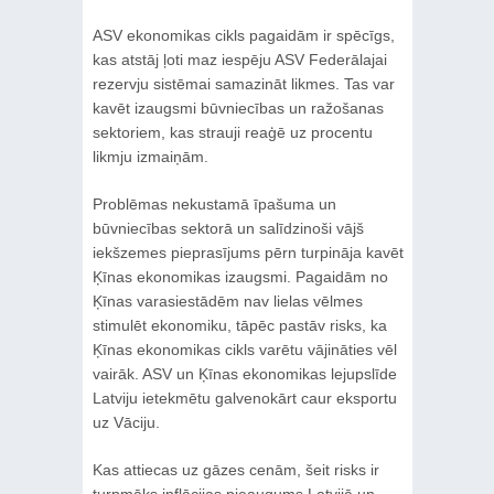
ASV ekonomikas cikls pagaidām ir spēcīgs,
kas atstāj ļoti maz iespēju ASV Federālajai
rezervju sistēmai samazināt likmes. Tas var
kavēt izaugsmi būvniecības un ražošanas
sektoriem, kas strauji reaģē uz procentu
likmju izmaiņām.
Problēmas nekustamā īpašuma un
būvniecības sektorā un salīdzinoši vājš
iekšzemes pieprasījums pērn turpināja kavēt
Ķīnas ekonomikas izaugsmi. Pagaidām no
Ķīnas varasiestādēm nav lielas vēlmes
stimulēt ekonomiku, tāpēc pastāv risks, ka
Ķīnas ekonomikas cikls varētu vājināties vēl
vairāk. ASV un Ķīnas ekonomikas lejupslīde
Latviju ietekmētu galvenokārt caur eksportu
uz Vāciju.
Kas attiecas uz gāzes cenām, šeit risks ir
turpmāks inflācijas pieaugums Latvijā un