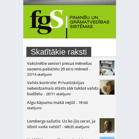
Skatītākie raksti
Vakcinētie seniori piecus mēnešus
saņems pabalstu 20 eiro mēnesī
-
23714 skatījumi
Valsts kontrole: Privatizācijas
nebeidzamais stāsts sāk tukšot valsts
budžetu
- 28771 skatījumi
Algu kāpumu makā nejūt
- 78160
skatījumi
Lembergs sašutis: Uz ko jūs cerat, ja
idioti vada valsti?
- 68635 skatījumi