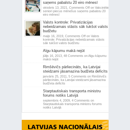
saņems pabalstu 20 eiro mēnesī
oktobris 13, 2021,
Comments Off
on Vakcinētie
seniori piecus mēnešus saņems pabalstu 20
eiro mēnesī
Valsts kontrole: Privatizācijas
nebeidzamais stāsts sāk tukšot valsts
budžetu
maijs 16, 2019,
Comments Off
on Valsts
kontrole: Privatizācijas nebeidzamais stāsts
sāk tukšot valsts budžetu
Algu kāpumu makā nejūt
jūlijs 16, 2013,
48 Comments
on Algu kāpumu
makā nejūt
Rimšēvičs pārliecināts, ka Latvijai
steidzami jāsamazina budžeta deficīts
janvāris 25, 2011,
5 Comments
on Rimšēvičs
pārliecināts, ka Latvijai steidzami jāsamazina
budžeta deficīts
Starptautiskais transporta ministru
forums notiks Latvijā
septembris 4, 2009,
4 Comments
on
Starptautiskais transporta ministru forums
notiks Latvijā