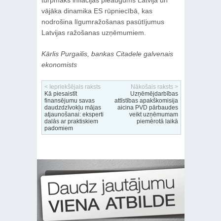
vājāka dinamika ES rūpniecībā, kas
nodrošina līgumražošanas pasūtījumus
Latvijas ražošanas uzņēmumiem.
Kārlis Purgailis, bankas Citadele galvenais
ekonomists
< Iepriekšējais raksts
Nākošais raksts >
Kā piesaistīt
Uzņēmējdarbības
finansējumu savas
attīstības apakškomisija
daudzdzīvokļu mājas
aicina PVD pārbaudes
atjaunošanai: eksperti
veikt uzņēmumam
dalās ar praktiskiem
piemērotā laikā
padomiem