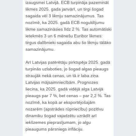
izaugsmei Latvijā. ECB turpināja pazemināt
likmes 2025. gada janvārī, un tirgi šogad
sagaida vēl 3 likmju samazinājumus. Tas
nozīmē, ka 2025. gadā ECB noguldījumu
likme samazināsies līdz 2 %. Tas automātiski
ietekmēs 3 un 6 mēnešu Euribor likmes:
tirgus dalībnieki sagaida abu šo likmju tālāko
samazinājumu.
Arī Latvijas patērētāju pirktspēja 2025. gadā
turpinās uzlaboties, jo šogad algas pieaugs
straujāk nekā cenas, un tā ir laba ziņa
Latvijas mājsaimniecībām. Prognozes
liecina, ka 2025. gadā vidējā alga Latvijā
pieaugs par 7 %, bet cenas – par 2,2 %. Tas
nozīmē, ka kopā ar eksportējošajām
nozarēm (apstrādes rūpniecību) pozitīvu
dinamiku šogad vajadzētu uzrādīt arī
iekšzemes pieprasījumam, jo algu
pieaugums pārsniegs inflāciju.