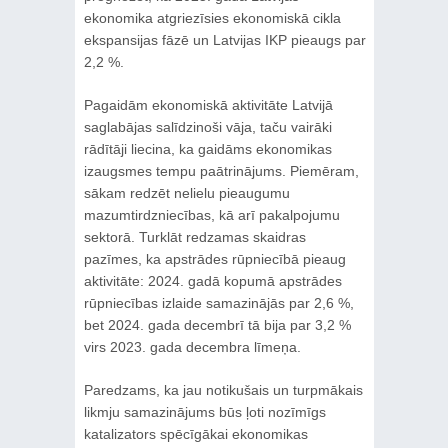
ekonomika atgriezīsies ekonomiskā cikla
ekspansijas fāzē un Latvijas IKP pieaugs par
2,2 %.
Pagaidām ekonomiskā aktivitāte Latvijā
saglabājas salīdzinoši vāja, taču vairāki
rādītāji liecina, ka gaidāms ekonomikas
izaugsmes tempu paātrinājums. Piemēram,
sākam redzēt nelielu pieaugumu
mazumtirdzniecības, kā arī pakalpojumu
sektorā. Turklāt redzamas skaidras
pazīmes, ka apstrādes rūpniecībā pieaug
aktivitāte: 2024. gadā kopumā apstrādes
rūpniecības izlaide samazinājās par 2,6 %,
bet 2024. gada decembrī tā bija par 3,2 %
virs 2023. gada decembra līmeņa.
Paredzams, ka jau notikušais un turpmākais
likmju samazinājums būs ļoti nozīmīgs
katalizators spēcīgākai ekonomikas