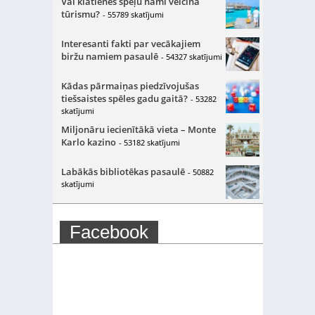
Vai klātienes spēļu nami veicina
tūrismu?
- 55789 skatījumi
Interesanti fakti par vecākajiem
biržu namiem pasaulē
- 54327 skatījumi
Kādas pārmaiņas piedzīvojušas
tiešsaistes spēles gadu gaitā?
- 53282
skatījumi
Miljonāru iecienītākā vieta – Monte
Karlo kazino
- 53182 skatījumi
Labākās bibliotēkas pasaulē
- 50882
skatījumi
Facebook