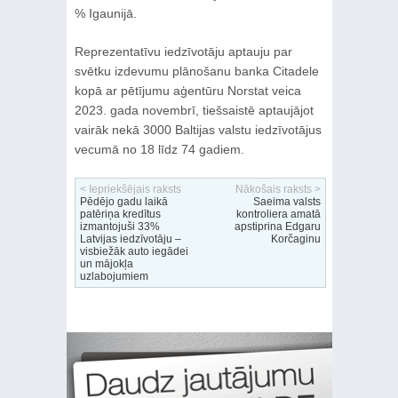
% Igaunijā.
Reprezentatīvu iedzīvotāju aptauju par
svētku izdevumu plānošanu banka Citadele
kopā ar pētījumu aģentūru Norstat veica
2023. gada novembrī, tiešsaistē aptaujājot
vairāk nekā 3000 Baltijas valstu iedzīvotājus
vecumā no 18 līdz 74 gadiem.
< Iepriekšējais raksts
Nākošais raksts >
Pēdējo gadu laikā
Saeima valsts
patēriņa kredītus
kontroliera amatā
izmantojuši 33%
apstiprina Edgaru
Latvijas iedzīvotāju –
Korčaginu
visbiežāk auto iegādei
un mājokļa
uzlabojumiem