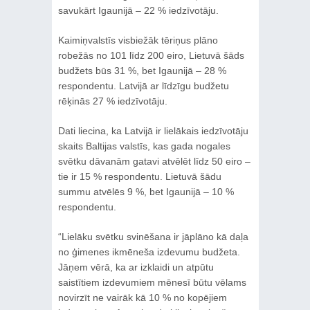
savukārt Igaunijā – 22 % iedzīvotāju.
Kaimiņvalstīs visbiežāk tēriņus plāno
robežās no 101 līdz 200 eiro, Lietuvā šāds
budžets būs 31 %, bet Igaunijā – 28 %
respondentu. Latvijā ar līdzīgu budžetu
rēķinās 27 % iedzīvotāju.
Dati liecina, ka Latvijā ir lielākais iedzīvotāju
skaits Baltijas valstīs, kas gada nogales
svētku dāvanām gatavi atvēlēt līdz 50 eiro –
tie ir 15 % respondentu. Lietuvā šādu
summu atvēlēs 9 %, bet Igaunijā – 10 %
respondentu.
“Lielāku svētku svinēšana ir jāplāno kā daļa
no ģimenes ikmēneša izdevumu budžeta.
Jāņem vērā, ka ar izklaidi un atpūtu
saistītiem izdevumiem mēnesī būtu vēlams
novirzīt ne vairāk kā 10 % no kopējiem