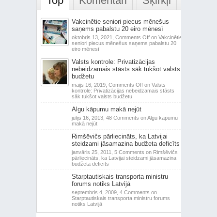
Top
Komentāri
Šķirkļi
Vakcinētie seniori piecus mēnešus
saņems pabalstu 20 eiro mēnesī
oktobris 13, 2021,
Comments Off
on Vakcinētie
seniori piecus mēnešus saņems pabalstu 20
eiro mēnesī
Valsts kontrole: Privatizācijas
nebeidzamais stāsts sāk tukšot valsts
budžetu
maijs 16, 2019,
Comments Off
on Valsts
kontrole: Privatizācijas nebeidzamais stāsts
sāk tukšot valsts budžetu
Algu kāpumu makā nejūt
jūlijs 16, 2013,
48 Comments
on Algu kāpumu
makā nejūt
Rimšēvičs pārliecināts, ka Latvijai
steidzami jāsamazina budžeta deficīts
janvāris 25, 2011,
5 Comments
on Rimšēvičs
pārliecināts, ka Latvijai steidzami jāsamazina
budžeta deficīts
Starptautiskais transporta ministru
forums notiks Latvijā
septembris 4, 2009,
4 Comments
on
Starptautiskais transporta ministru forums
notiks Latvijā