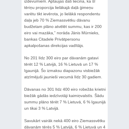
izdevumiem. Aptaujas dati liecina, ka šī
tēriņu proporcija lielākajā daļā ģimeņu
varētu tikt ievērota, jo lielākā respondentu
daļa jeb 70 % Ziemassvētku dāvanu
budžetam plāno atvēlēt summu, kas ir 200
eiro vai mazāka,” norāda Jānis Mūrnieks,
bankas Citadele Privātpersonu
apkalpošanas direkcijas vadītājs.
No 201 līdz 300 eiro par dāvanām gatavi
tērēt 12 % Latvijā, 16 % Lietuvā un 17 %
Igaunijā. Šo izmaksu diapazonu visbiežāk
atzīmējuši jaunieši vecumā līdz 30 gadiem.
Dāvanas no 301 līdz 400 eiro robežās krietni
biežāk gādās iedzīvotāji kaimiņvalstīs. Šādu
summu plāno tērēt 7 % Lietuvā, 6 % Igaunijā
un tikai 3 % Latvijā.
Savukārt vairāk nekā 400 eiro Ziemassvētku
dāvanām tērēs 5 % Latvijā, 6 % Lietuvā un 4