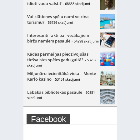
idioti vada valsti?
- 68633 skatījumi
Vai klātienes spēļu nami veicina
tūrismu?
- 55756 skatījumi
Interesanti fakti par vecākajiem
biržu namiem pasaulē
- 54298 skatījumi
Kādas pārmaiņas piedzīvojušas
tiešsaistes spēles gadu gaitā?
- 53252
skatījumi
Miljonāru iecienītākā vieta – Monte
Karlo kazino
- 53151 skatījumi
Labākās bibliotēkas pasaulē
- 50851
skatījumi
Facebook