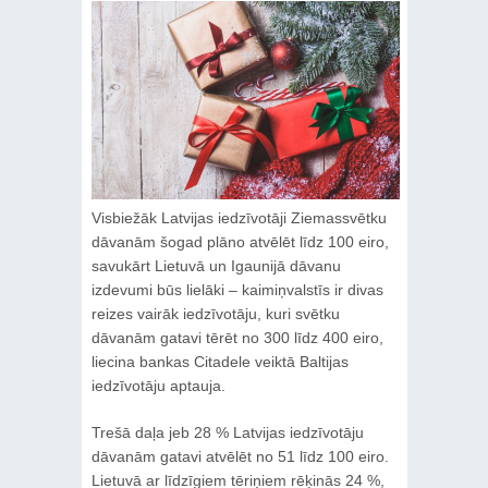
Visbiežāk Latvijas iedzīvotāji Ziemassvētku
dāvanām šogad plāno atvēlēt līdz 100 eiro,
savukārt Lietuvā un Igaunijā dāvanu
izdevumi būs lielāki – kaimiņvalstīs ir divas
reizes vairāk iedzīvotāju, kuri svētku
dāvanām gatavi tērēt no 300 līdz 400 eiro,
liecina bankas Citadele veiktā Baltijas
iedzīvotāju aptauja.
Trešā daļa jeb 28 % Latvijas iedzīvotāju
dāvanām gatavi atvēlēt no 51 līdz 100 eiro.
Lietuvā ar līdzīgiem tēriņiem rēķinās 24 %,