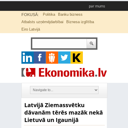
par mums
FOKUSĀ:
Politika
Banku bizness
Atbalsts uzņēmējdarbībai
Biznesa izglītība
Eiro Latvijā
Latvijā Ziemassvētku
dāvanām tērēs mazāk nekā
Lietuvā un Igaunijā