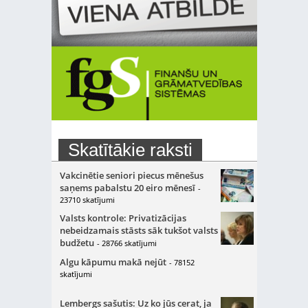
Skatītākie raksti
Vakcinētie seniori piecus mēnešus
saņems pabalstu 20 eiro mēnesī
-
23710 skatījumi
Valsts kontrole: Privatizācijas
nebeidzamais stāsts sāk tukšot valsts
budžetu
- 28766 skatījumi
Algu kāpumu makā nejūt
- 78152
skatījumi
Lembergs sašutis: Uz ko jūs cerat, ja