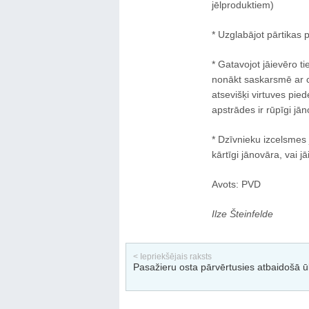
jēlproduktiem)
* Uzglabājot pārtikas 
* Gatavojot jāievēro tie
nonākt saskarsmē ar c
atsevišķi virtuves pied
apstrādes ir rūpīgi jān
* Dzīvnieku izcelsmes j
kārtīgi jānovāra, vai j
Avots: PVD
Ilze Šteinfelde
< Iepriekšējais raksts
Pasažieru osta pārvērtusies atbaidošā ū