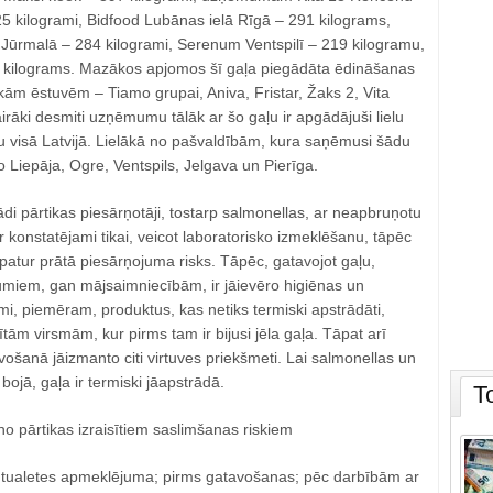
5 kilogrami, Bidfood Lubānas ielā Rīgā – 291 kilograms,
Jūrmalā – 284 kilogrami, Serenum Ventspilī – 219 kilogramu,
 kilograms. Mazākos apjomos šī gaļa piegādāta ēdināšanas
m ēstuvēm – Tiamo grupai, Aniva, Fristar, Žaks 2, Vita
irāki desmiti uzņēmumu tālāk ar šo gaļu ir apgādājuši lielu
āžu visā Latvijā. Lielākā no pašvaldībām, kura saņēmusi šādu
o Liepāja, Ogre, Ventspils, Jelgava un Pierīga.
i pārtikas piesārņotāji, tostarp salmonellas, ar neapbruņotu
r konstatējami tikai, veicot laboratorisko izmeklēšanu, tāpēc
āpatur prātā piesārņojuma risks. Tāpēc, gatavojot gaļu,
miem, gan mājsaimniecībām, ir jāievēro higiēnas un
i, piemēram, produktus, kas netiks termiski apstrādāti,
rītām virsmām, kur pirms tam ir bijusi jēla gaļa. Tāpat arī
šanā jāizmanto citi virtuves priekšmeti. Lai salmonellas un
 bojā, gaļa ir termiski jāapstrādā.
T
 no pārtikas izraisītiem saslimšanas riskiem
 tualetes apmeklējuma; pirms gatavošanas; pēc darbībām ar