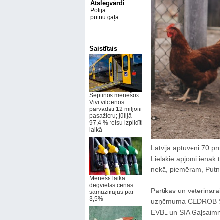
Atslēgvārdi
Polija
putnu gaļa
Saistītais
Septiņos mēnešos
Vivi vilcienos
pārvadāti 12 miljoni
pasažieru; jūlijā
97,4 % reisu izpildīti
laikā
Latvija aptuveni 70 p
Lielākie apjomi ienāk ti
nekā, piemēram, Putn
Mēneša laikā
degvielas cenas
Pārtikas un veterināra
samazinājās par
3,5%
uzņēmuma CEDROB S.A.
EVBL un SIA Gaļsaimnie