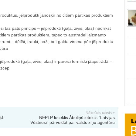
produktus, jēlprodukti jānošķir no citiem pārtikas produktiem
ši tas pats princips – jēlprodukti (gaļa, zivis, olas) nedrīkst
itiem pārtikas produktiem, tāpēc to apstrādei jāizmanto
erumi – dēlīši, trauki, naži, bet galda virsma pēc jēlproduktu
otīra
ēlprodukti (gaļa, zivis, olas) ir pareizi termiski jāapstrādā –
āizcep
Nākošais raksts >
ķī
NEPLP loceklis Āboliņš ieteicis “Latvijas
Vēstnesi” pārveidot par valsts ziņu aģentūru