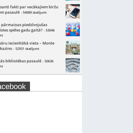
santi fakti par vecākajiem biržu
m pasaulē
- 54089 skatījumi
 pārmaiņas piedzīvojušas
istes spēles gadu gaitā?
- 53046
mi
nāru iecienītākā vieta – Monte
 kazino
- 52931 skatījumi
ās bibliotēkas pasaulē
- 50636
mi
acebook