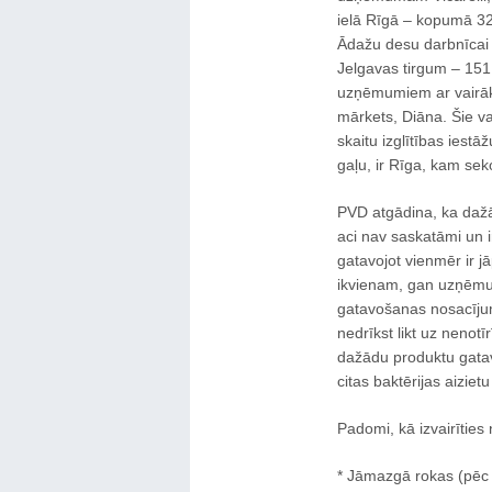
ielā Rīgā – kopumā 32
Ādažu desu darbnīcai 
Jelgavas tirgum – 151
uzņēmumiem ar vairākā
mārkets, Diāna. Šie va
skaitu izglītības iest
gaļu, ir Rīga, kam sek
PVD atgādina, ka dažād
aci nav saskatāmi un i
gatavojot vienmēr ir j
ikvienam, gan uzņēmu
gatavošanas nosacījum
nedrīkst likt uz nenotī
dažādu produktu gatavo
citas baktērijas aizietu
Padomi, kā izvairīties
* Jāmazgā rokas (pēc