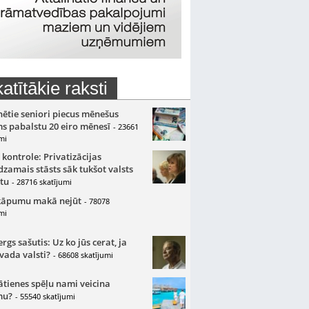
atītākie raksti
nētie seniori piecus mēnešus
s pabalstu 20 eiro mēnesī
- 23661
mi
 kontrole: Privatizācijas
zamais stāsts sāk tukšot valsts
tu
- 28716 skatījumi
kāpumu makā nejūt
- 78078
mi
gs sašutis: Uz ko jūs cerat, ja
 vada valsti?
- 68608 skatījumi
ātienes spēļu nami veicina
mu?
- 55540 skatījumi