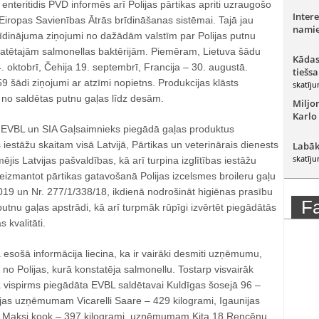
enteritidis PVD informēs arī Polijas pārtikas apriti uzraugošo
Intere
 Eiropas Savienības Ātrās brīdināšanas sistēmai. Tajā jau
namie
brīdinājuma ziņojumi no dažādām valstīm par Polijas putnu
tatētajām salmonellas baktērijām. Piemēram, Lietuva šādu
Kādas
4. oktobrī, Čehija 19. septembrī, Francija – 30. augustā.
tiešsa
 šādi ziņojumi ar atzīmi nopietns. Produkcijas klāsts
skatīju
 no saldētas putnu gaļas līdz desām.
Miljo
Karlo
 EVBL un SIA Gaļsaimnieks piegādā gaļas produktus
 iestāžu skaitam visā Latvijā, Pārtikas un veterinārais dienests
Labāk
skatīju
mējis Latvijas pašvaldības, kā arī turpina izglītības iestāžu
eizmantot pārtikas gatavošanā Polijas izcelsmes broileru gaļu
019 un Nr. 277/1/338/18, ikdienā nodrošināt higiēnas prasību
F
 putnu gaļas apstrādi, kā arī turpmāk rūpīgi izvērtēt piegādātās
 kvalitāti.
esošā informācija liecina, ka ir vairāki desmiti uzņēmumu,
no Polijas, kurā konstatēja salmonellu. Tostarp visvairāk
ļa vispirms piegādāta EVBL saldētavai Kuldīgas šosejā 96 –
ijas uzņēmumam Vicarelli Saare – 429 kilogrami, Igaunijas
 Maksi kook – 397 kilogrami, uzņēmumam Kita 18 Rencēnu