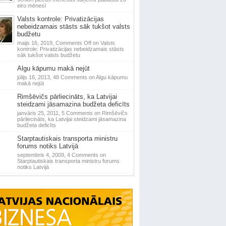
eiro mēnesī
Valsts kontrole: Privatizācijas
nebeidzamais stāsts sāk tukšot valsts
budžetu
maijs 16, 2019,
Comments Off
on Valsts
kontrole: Privatizācijas nebeidzamais stāsts
sāk tukšot valsts budžetu
Algu kāpumu makā nejūt
jūlijs 16, 2013,
48 Comments
on Algu kāpumu
makā nejūt
Rimšēvičs pārliecināts, ka Latvijai
steidzami jāsamazina budžeta deficīts
janvāris 25, 2011,
5 Comments
on Rimšēvičs
pārliecināts, ka Latvijai steidzami jāsamazina
budžeta deficīts
Starptautiskais transporta ministru
forums notiks Latvijā
septembris 4, 2009,
4 Comments
on
Starptautiskais transporta ministru forums
notiks Latvijā