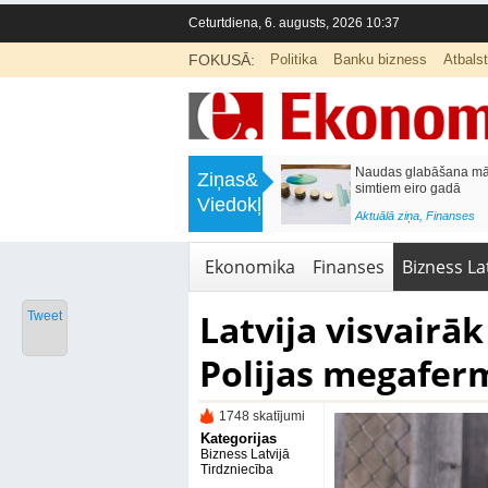
Ceturtdiena, 6. augusts, 2026 10:37
FOKUSĀ:
Politika
Banku bizness
Atbals
>
Septiņos mēnešos Vivi vilcienos
Naudas glabāšana māj
Ziņas&
pārvadāti 12 miljoni pasažieru; jūlijā
simtiem eiro gadā
Viedokļi
97,4 % reisu izpildīti laikā
<
Aktuālā ziņa
,
Finanses
Aktuālā ziņa
,
Bizness Latvijā
,
Tirdzniecība
Ekonomika
Finanses
Bizness Lat
Latvija visvairā
Tweet
Polijas megafe
1748 skatījumi
Kategorijas
Bizness Latvijā
Tirdzniecība