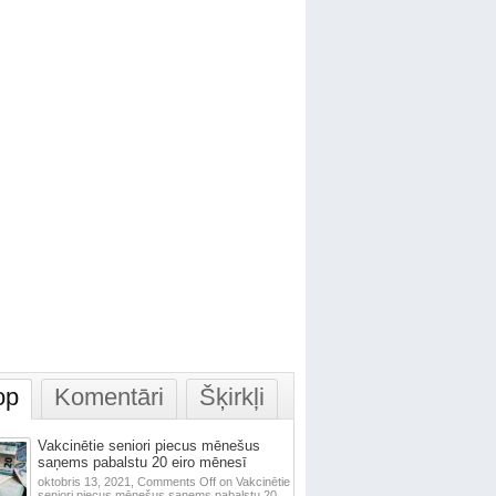
op
Komentāri
Šķirkļi
Vakcinētie seniori piecus mēnešus
saņems pabalstu 20 eiro mēnesī
oktobris 13, 2021,
Comments Off
on Vakcinētie
seniori piecus mēnešus saņems pabalstu 20