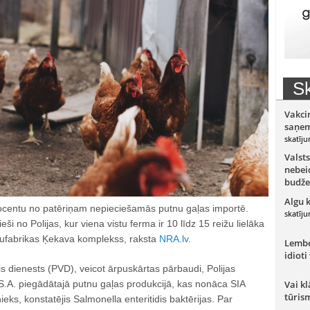
Sk
Vakci
saņem
skatīju
Valsts
nebeid
budže
Algu 
rocentu no patēriņam nepieciešamās putnu gaļas importē.
skatīju
eši no Polijas, kur viena vistu ferma ir 10 līdz 15 reižu lielāka
ufabrikas Ķekava komplekss, raksta
NRA.lv
.
Lember
idioti
is dienests (PVD), veicot ārpuskārtas pārbaudi, Polijas
 piegādātajā putnu gaļas produkcijā, kas nonāca SIA
Vai kl
tūris
ks, konstatējis Salmonella enteritidis baktērijas. Par