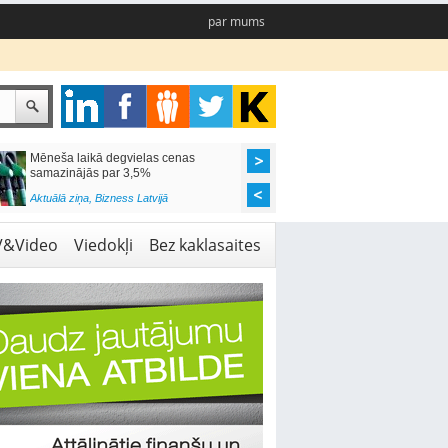
par mums
Mēneša laikā degvielas cenas
Rīgas pašvaldības sko
samazinājās par 3,5%
pieejamas 192 vietas 
Aktuālā ziņa
,
Bizness Latvijā
Aktuālā ziņa
,
Izglītība
V&Video
Viedokļi
Bez kaklasaites