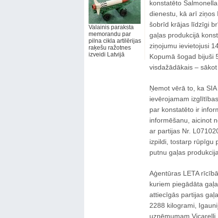
konstatēto Salmonella 
dienestu, kā arī ziņos
šobrīd krājas līdzīgi 
Valainis paraksta
memorandu par
gaļas produkcijā kons
pilna cikla artilērijas
ziņojumu ievietojusi 1
raķešu ražotnes
izveidi Latvijā
Kopumā šogad bijuši 59
visdažādākais – sākot
Ņemot vērā to, ka SIA
ievērojamam izglītības
par konstatēto ir infor
informēšanu, aicinot n
ar partijas Nr. L07102
izpildi, tostarp rūpīgu
putnu gaļas produkcijas
Aģentūras LETA rīcībā 
kuriem piegādāta gaļa 
attiecīgās partijas ga
2288 kilogrami, Igaun
uzņēmumam Vicarelli,