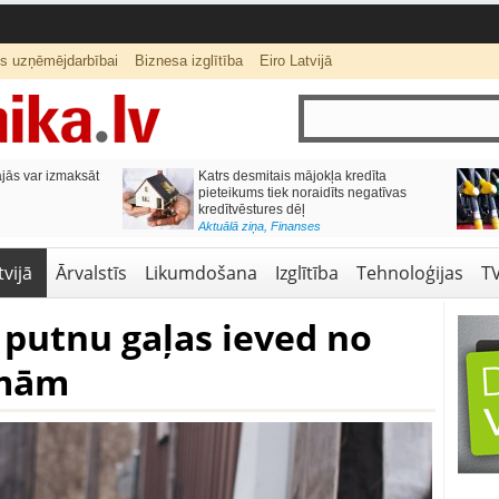
ts uzņēmējdarbībai
Biznesa izglītība
Eiro Latvijā
ās var izmaksāt
Katrs desmitais mājokļa kredīta
pieteikums tiek noraidīts negatīvas
kredītvēstures dēļ
Aktuālā ziņa
,
Finanses
vijā
Ārvalstīs
Likumdošana
Izglītība
Tehnoloģijas
T
k putnu gaļas ieved no
rmām