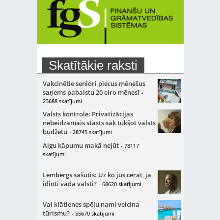
Skatītākie raksti
Vakcinētie seniori piecus mēnešus
saņems pabalstu 20 eiro mēnesī
-
23688 skatījumi
Valsts kontrole: Privatizācijas
nebeidzamais stāsts sāk tukšot valsts
budžetu
- 28745 skatījumi
Algu kāpumu makā nejūt
- 78117
skatījumi
Lembergs sašutis: Uz ko jūs cerat, ja
idioti vada valsti?
- 68620 skatījumi
Vai klātienes spēļu nami veicina
tūrismu?
- 55670 skatījumi