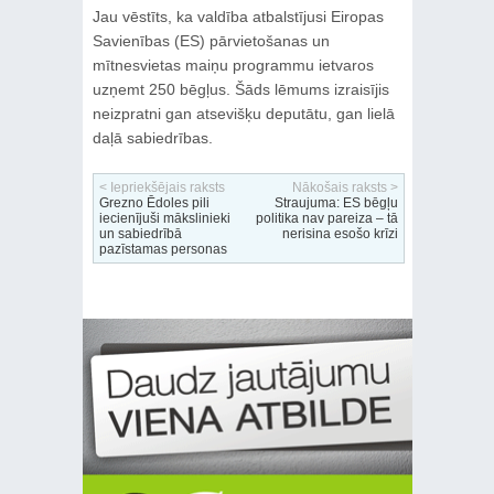
Jau vēstīts, ka valdība atbalstījusi Eiropas
Savienības (ES) pārvietošanas un
mītnesvietas maiņu programmu ietvaros
uzņemt 250 bēgļus. Šāds lēmums izraisījis
neizpratni gan atsevišķu deputātu, gan lielā
daļā sabiedrības.
< Iepriekšējais raksts
Nākošais raksts >
Grezno Ēdoles pili
Straujuma: ES bēgļu
iecienījuši mākslinieki
politika nav pareiza – tā
un sabiedrībā
nerisina esošo krīzi
pazīstamas personas