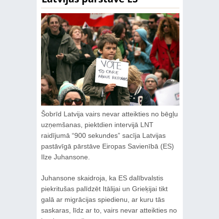
Šobrīd Latvija vairs nevar atteikties no bēgļu
uzņemšanas, piektdien intervijā LNT
raidījumā “900 sekundes” sacīja Latvijas
pastāvīgā pārstāve Eiropas Savienībā (ES)
Ilze Juhansone.
Juhansone skaidroja, ka ES dalībvalstis
piekritušas palīdzēt Itālijai un Grieķijai tikt
galā ar migrācijas spiedienu, ar kuru tās
saskaras, līdz ar to, vairs nevar atteikties no