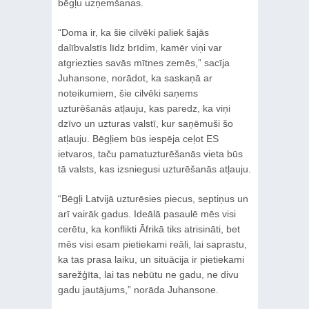
bēgļu uzņemšanas.
“Doma ir, ka šie cilvēki paliek šajās
dalībvalstīs līdz brīdim, kamēr viņi var
atgriezties savās mītnes zemēs,” sacīja
Juhansone, norādot, ka saskaņā ar
noteikumiem, šie cilvēki saņems
uzturēšanās atļauju, kas paredz, ka viņi
dzīvo un uzturas valstī, kur saņēmuši šo
atļauju. Bēgļiem būs iespēja ceļot ES
ietvaros, taču pamatuzturēšanās vieta būs
tā valsts, kas izsniegusi uzturēšanās atļauju.
“Bēgļi Latvijā uzturēsies piecus, septiņus un
arī vairāk gadus. Ideālā pasaulē mēs visi
cerētu, ka konflikti Āfrikā tiks atrisināti, bet
mēs visi esam pietiekami reāli, lai saprastu,
ka tas prasa laiku, un situācija ir pietiekami
sarežģīta, lai tas nebūtu ne gadu, ne divu
gadu jautājums,” norāda Juhansone.