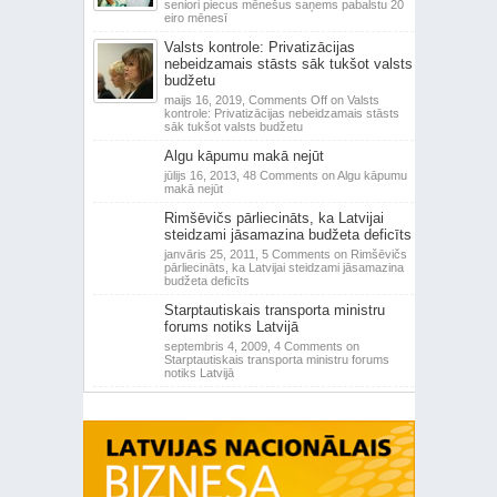
seniori piecus mēnešus saņems pabalstu 20
eiro mēnesī
Valsts kontrole: Privatizācijas
nebeidzamais stāsts sāk tukšot valsts
budžetu
maijs 16, 2019,
Comments Off
on Valsts
kontrole: Privatizācijas nebeidzamais stāsts
sāk tukšot valsts budžetu
Algu kāpumu makā nejūt
jūlijs 16, 2013,
48 Comments
on Algu kāpumu
makā nejūt
Rimšēvičs pārliecināts, ka Latvijai
steidzami jāsamazina budžeta deficīts
janvāris 25, 2011,
5 Comments
on Rimšēvičs
pārliecināts, ka Latvijai steidzami jāsamazina
budžeta deficīts
Starptautiskais transporta ministru
forums notiks Latvijā
septembris 4, 2009,
4 Comments
on
Starptautiskais transporta ministru forums
notiks Latvijā