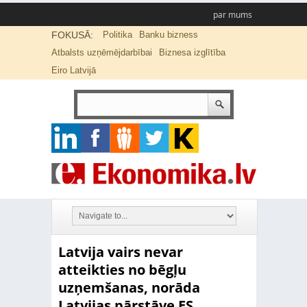
par mums
FOKUSĀ:
Politika
Banku bizness
Atbalsts uzņēmējdarbībai
Biznesa izglītība
Eiro Latvijā
Latvija vairs nevar
atteikties no bēgļu
uzņemšanas, norāda
Latvijas pārstāve ES