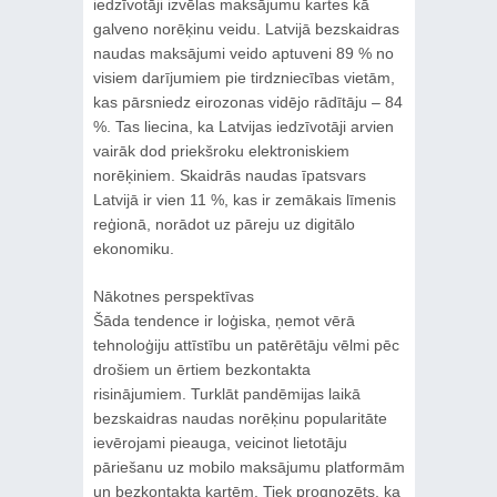
iedzīvotāji izvēlas maksājumu kartes kā
galveno norēķinu veidu. Latvijā bezskaidras
naudas maksājumi veido aptuveni 89 % no
visiem darījumiem pie tirdzniecības vietām,
kas pārsniedz eirozonas vidējo rādītāju – 84
%. Tas liecina, ka Latvijas iedzīvotāji arvien
vairāk dod priekšroku elektroniskiem
norēķiniem. Skaidrās naudas īpatsvars
Latvijā ir vien 11 %, kas ir zemākais līmenis
reģionā, norādot uz pāreju uz digitālo
ekonomiku.
Nākotnes perspektīvas
Šāda tendence ir loģiska, ņemot vērā
tehnoloģiju attīstību un patērētāju vēlmi pēc
drošiem un ērtiem bezkontakta
risinājumiem. Turklāt pandēmijas laikā
bezskaidras naudas norēķinu popularitāte
ievērojami pieauga, veicinot lietotāju
pāriešanu uz mobilo maksājumu platformām
un bezkontakta kartēm. Tiek prognozēts, ka