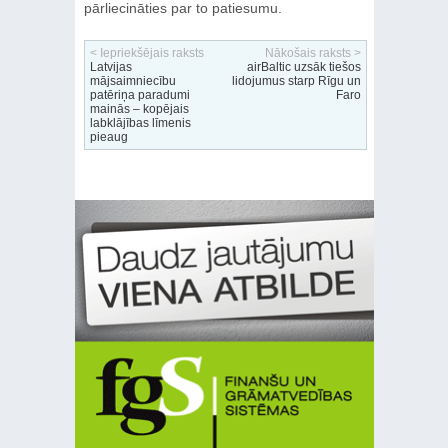
pārliecināties par to patiesumu.
< Iepriekšējais raksts
Nākošais raksts >
Latvijas
airBaltic uzsāk tiešos
mājsaimniecību
lidojumus starp Rīgu un
patēriņa paradumi
Faro
mainās – kopējais
labklājības līmenis
pieaug