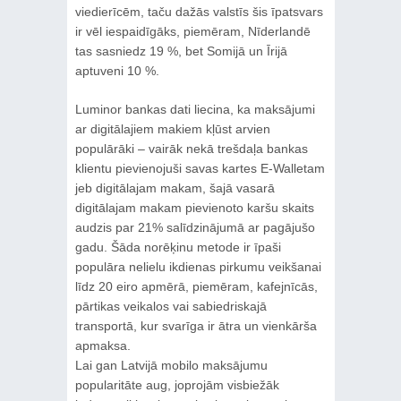
viedierīcēm, taču dažās valstīs šis īpatsvars
ir vēl iespaidīgāks, piemēram, Nīderlandē
tas sasniedz 19 %, bet Somijā un Īrijā
aptuveni 10 %.
Luminor bankas dati liecina, ka maksājumi
ar digitālajiem makiem kļūst arvien
populārāki – vairāk nekā trešdaļa bankas
klientu pievienojuši savas kartes E-Walletam
jeb digitālajam makam, šajā vasarā
digitālajam makam pievienoto karšu skaits
audzis par 21% salīdzinājumā ar pagājušo
gadu. Šāda norēķinu metode ir īpaši
populāra nelielu ikdienas pirkumu veikšanai
līdz 20 eiro apmērā, piemēram, kafejnīcās,
pārtikas veikalos vai sabiedriskajā
transportā, kur svarīga ir ātra un vienkārša
apmaksa.
Lai gan Latvijā mobilo maksājumu
popularitāte aug, joprojām visbiežāk