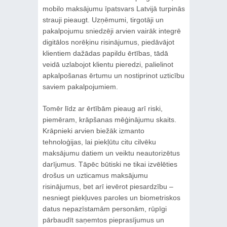
mobilo maksājumu īpatsvars Latvijā turpinās
strauji pieaugt. Uzņēmumi, tirgotāji un
pakalpojumu sniedzēji arvien vairāk integrē
digitālos norēķinu risinājumus, piedāvājot
klientiem dažādas papildu ērtības, tādā
veidā uzlabojot klientu pieredzi, palielinot
apkalpošanas ērtumu un nostiprinot uzticību
saviem pakalpojumiem.
Tomēr līdz ar ērtībām pieaug arī riski,
piemēram, krāpšanas mēģinājumu skaits.
Krāpnieki arvien biežāk izmanto
tehnoloģijas, lai piekļūtu citu cilvēku
maksājumu datiem un veiktu neautorizētus
darījumus. Tāpēc būtiski ne tikai izvēlēties
drošus un uzticamus maksājumu
risinājumus, bet arī ievērot piesardzību –
nesniegt piekļuves paroles un biometriskos
datus nepazīstamām personām, rūpīgi
pārbaudīt saņemtos pieprasījumus un