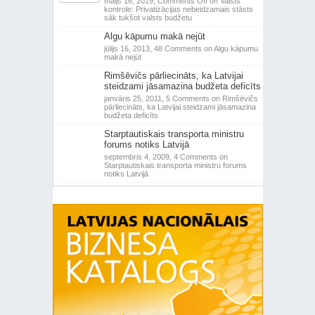
maijs 16, 2019,
Comments Off
on Valsts
kontrole: Privatizācijas nebeidzamais stāsts
sāk tukšot valsts budžetu
Algu kāpumu makā nejūt
jūlijs 16, 2013,
48 Comments
on Algu kāpumu
makā nejūt
Rimšēvičs pārliecināts, ka Latvijai
steidzami jāsamazina budžeta deficīts
janvāris 25, 2011,
5 Comments
on Rimšēvičs
pārliecināts, ka Latvijai steidzami jāsamazina
budžeta deficīts
Starptautiskais transporta ministru
forums notiks Latvijā
septembris 4, 2009,
4 Comments
on
Starptautiskais transporta ministru forums
notiks Latvijā