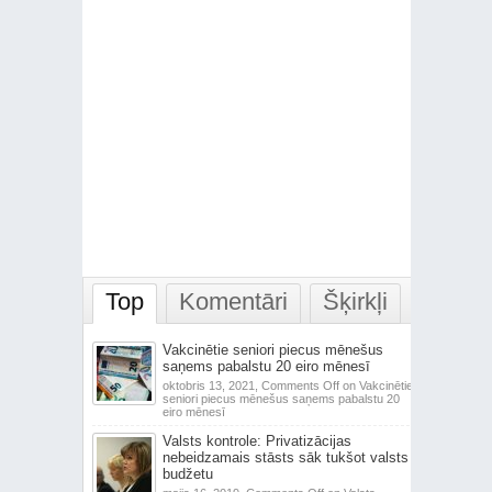
Top
Komentāri
Šķirkļi
Vakcinētie seniori piecus mēnešus
saņems pabalstu 20 eiro mēnesī
oktobris 13, 2021,
Comments Off
on Vakcinētie
seniori piecus mēnešus saņems pabalstu 20
eiro mēnesī
Valsts kontrole: Privatizācijas
nebeidzamais stāsts sāk tukšot valsts
budžetu