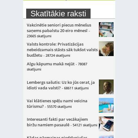
Skatītākie raksti
Vakcinētie seniori piecus mēnešus
saņems pabalstu 20 eiro mēnesī
-
23665 skatījumi
Valsts kontrole: Privatizācijas
nebeidzamais stāsts sāk tukšot valsts
budžetu
- 28724 skatījumi
Algu kāpumu makā nejūt
- 78087
skatījumi
Lembergs sašutis: Uz ko jūs cerat, ja
idioti vada valsti?
- 68611 skatījumi
Vai klātienes spēļu nami veicina
tūrismu?
- 55570 skatījumi
Interesanti fakti par vecākajiem
biržu namiem pasaulē
- 54121 skatījumi
Kādas pārmaiņas piedzīvojušas