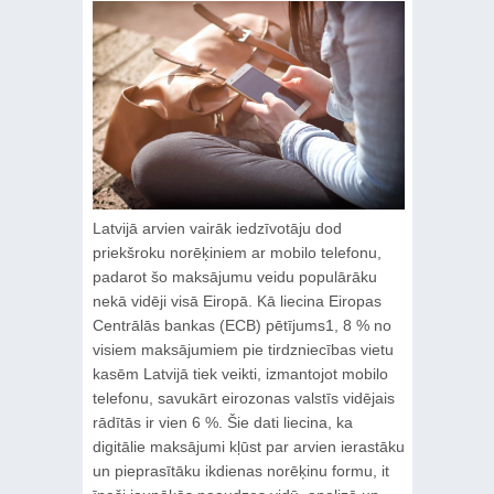
Latvijā arvien vairāk iedzīvotāju dod
priekšroku norēķiniem ar mobilo telefonu,
padarot šo maksājumu veidu populārāku
nekā vidēji visā Eiropā. Kā liecina Eiropas
Centrālās bankas (ECB) pētījums1, 8 % no
visiem maksājumiem pie tirdzniecības vietu
kasēm Latvijā tiek veikti, izmantojot mobilo
telefonu, savukārt eirozonas valstīs vidējais
rādītās ir vien 6 %. Šie dati liecina, ka
digitālie maksājumi kļūst par arvien ierastāku
un pieprasītāku ikdienas norēķinu formu, it