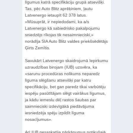
līgumus katrā specifikāciju grupā atsevišķi.
Tas, pēc Auto Blitz aprēķiniem, ļautu
Latvenergo ietaupīt 62 378 latus.
«Mūsuprāt, ir nepiedodami, ka a/s
Latvenergo kā sabiedrisko pakalpojumu
sniedzējs rīkojas tik nesaimnieciski,»
norādīja SIA Auto Blitz valdes priekšsēdētājs
Ģirts Zemītis.
Savukārt Latvenergo skaidrojumā Iepirkumu
uzraudzības birojam (IUB) uzsvēra, ka
«sarunu procedūras nolikums neparedz
līguma slēgšanu atsevišķi par katru
specifikāciju, bet gan paredz tikai varbūtēju
iespēju pasūtītājam slēgt vairākus līgumus,
ja kādu iemeslu dēļ rastos šaubas par
saimnieciski izdevīgākā piedāvājuma
iesniedzēja spēju izpildīt līguma
nosacījumus».
Arī IUB nesaskatīja pārkāpumus notikušajā