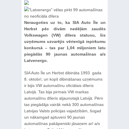
Neraugoties uz to, ka SIA Auto Īle un
Herbst pēc divām nedēļām zaudēs
Volkswagen (VW) dīlera statusu, šis
uzņēmums uzvarējis vērienīgā iepirkumu
konkursā – tas par 1,04 miljoniem latu
piegādās 90 jaunas automašīnas a/s
Latvenergo.
SIA Auto Īle un Herbst dibināta 1993. gada
8. oktobrī, un kopš dibināšanas uzņēmums
ir bijis VW automašīnu oficiālais dīleris
Latvijā. Tas bija pirmais VW markas
automašīnu dīleris atjaunotajā Latvijā. Pērn
tas piegādāja vairāk nekā 300 automašīnas
Latvijas Valsts policijas vajadzībām, šogad
un nākamgad aptuveni 90 jaunas
automašīnas pakāpeniski jāsaņem arī a/s