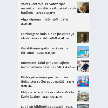
Valsts kontrole: Privatizācijas
nebeidzamais stāsts sāk tukšot valsts
budžetu
- 28788 skatījumi
Algu kāpumu makā nejūt
- 78186
skatījumi
Lembergs sašutis: Uz ko jūs cerat, ja
idioti vada valsti?
- 68639 skatījumi
Vai klātienes spēļu nami veicina
tūrismu?
- 55886 skatījumi
Interesanti fakti par vecākajiem
biržu namiem pasaulē
- 54417 skatījumi
Kādas pārmaiņas piedzīvojušas
tiešsaistes spēles gadu gaitā?
- 53373
skatījumi
Miljonāru iecienītākā vieta – Monte
Karlo kazino
- 53277 skatījumi
Labākās bibliotēkas pasaulē
- 50980