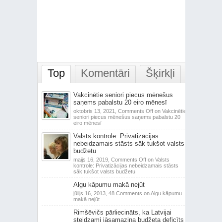
Top
Komentāri
Šķirkļi
Vakcinētie seniori piecus mēnešus
saņems pabalstu 20 eiro mēnesī
oktobris 13, 2021,
Comments Off
on Vakcinētie
seniori piecus mēnešus saņems pabalstu 20
eiro mēnesī
Valsts kontrole: Privatizācijas
nebeidzamais stāsts sāk tukšot valsts
budžetu
maijs 16, 2019,
Comments Off
on Valsts
kontrole: Privatizācijas nebeidzamais stāsts
sāk tukšot valsts budžetu
Algu kāpumu makā nejūt
jūlijs 16, 2013,
48 Comments
on Algu kāpumu
makā nejūt
Rimšēvičs pārliecināts, ka Latvijai
steidzami jāsamazina budžeta deficīts