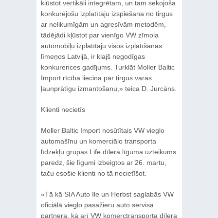
kļūstot vertikāli integrētam, un tam sekojoša
konkurējošu izplatītāju izspiešana no tirgus
ar nelikumīgām un agresīvām metodēm,
tādējādi kļūstot par vienīgo VW zīmola
automobiļu izplatītāju visos izplatīšanas
līmeņos Latvijā, ir klajš negodīgas
konkurences gadījums. Turklāt Moller Baltic
Import rīcība liecina par tirgus varas
ļaunprātīgu izmantošanu,» teica D. Jurcāns.
Klienti necietīs
Moller Baltic Import nosūtītais VW vieglo
automašīnu un komerciālo transporta
līdzekļu grupas Life dīlera līguma uzteikums
paredz, šie līgumi izbeigtos ar 26. martu,
taču esošie klienti no tā necietīšot.
«Tā kā SIA Auto Īle un Herbst saglabās VW
oficiālā vieglo pasažieru auto servisa
partnera, kā arī VW komerctransporta dīlera