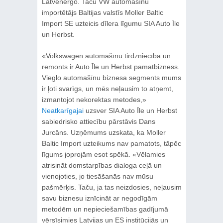
Latvenergo. Taču VW automašīnu
importētājs Baltijas valstīs Moller Baltic
Import SE uzteicis dīlera līgumu SIA Auto Īle
un Herbst.
«Volkswagen automašīnu tirdzniecība un
remonts ir Auto Īle un Herbst pamatbizness.
Vieglo automašīnu biznesa segments mums
ir ļoti svarīgs, un mēs neļausim to atņemt,
izmantojot nekorektas metodes,»
Neatkarīgajai
uzsver SIA Auto Īle un Herbst
sabiedrisko attiecību pārstāvis Dans
Jurcāns. Uzņēmums uzskata, ka Moller
Baltic Import uzteikums nav pamatots, tāpēc
līgums joprojām esot spēkā. «Vēlamies
atrisināt domstarpības dialoga ceļā un
vienojoties, jo tiesāšanās nav mūsu
pašmērķis. Taču, ja tas neizdosies, neļausim
savu biznesu iznīcināt ar negodīgām
metodēm un nepieciešamības gadījumā
vērsīsimies Latvijas un ES institūcijās un