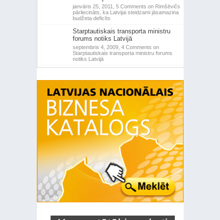
janvāris 25, 2011,
5 Comments
on Rimšēvičs
pārliecināts, ka Latvijai steidzami jāsamazina
budžeta deficīts
Starptautiskais transporta ministru
forums notiks Latvijā
septembris 4, 2009,
4 Comments
on
Starptautiskais transporta ministru forums
notiks Latvijā