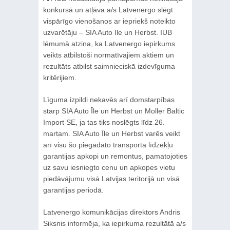
konkursā un atļāva a/s Latvenergo slēgt
vispārīgo vienošanos ar iepriekš noteikto
uzvarētāju – SIA Auto Īle un Herbst. IUB
lēmumā atzina, ka Latvenergo iepirkums
veikts atbilstoši normatīvajiem aktiem un
rezultāts atbilst saimnieciskā izdevīguma
kritērijiem.
Līguma izpildi nekavēs arī domstarpības
starp SIA Auto Īle un Herbst un Moller Baltic
Import SE, ja tas tiks noslēgts līdz 26.
martam. SIA Auto Īle un Herbst varēs veikt
arī visu šo piegādāto transporta līdzekļu
garantijas apkopi un remontus, pamatojoties
uz savu iesniegto cenu un apkopes vietu
piedāvājumu visā Latvijas teritorijā un visā
garantijas periodā.
Latvenergo komunikācijas direktors Andris
Siksnis informēja, ka iepirkuma rezultātā a/s