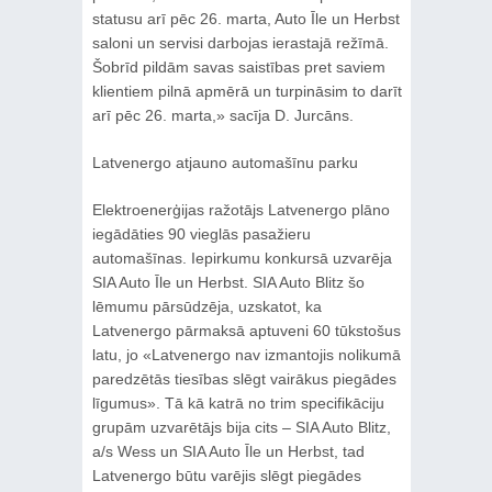
statusu arī pēc 26. marta, Auto Īle un Herbst
saloni un servisi darbojas ierastajā režīmā.
Šobrīd pildām savas saistības pret saviem
klientiem pilnā apmērā un turpināsim to darīt
arī pēc 26. marta,» sacīja D. Jurcāns.
Latvenergo atjauno automašīnu parku
Elektroenerģijas ražotājs Latvenergo plāno
iegādāties 90 vieglās pasažieru
automašīnas. Iepirkumu konkursā uzvarēja
SIA Auto Īle un Herbst. SIA Auto Blitz šo
lēmumu pārsūdzēja, uzskatot, ka
Latvenergo pārmaksā aptuveni 60 tūkstošus
latu, jo «Latvenergo nav izmantojis nolikumā
paredzētās tiesības slēgt vairākus piegādes
līgumus». Tā kā katrā no trim specifikāciju
grupām uzvarētājs bija cits – SIA Auto Blitz,
a/s Wess un SIA Auto Īle un Herbst, tad
Latvenergo būtu varējis slēgt piegādes