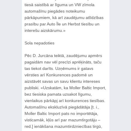
tiesā saistībā ar līguma un VW zīmola
automašīnu piegādes noteikumu
pārkāpumiem, kā arī zaudējumu atlīdzības
prasību par Auto Īle un Herbst tiesību un
interešu aizskārumu.»
Sola nepadoties
Pēc D. Jurcāna teiktā, zaudējumu apmērs
pagaidām nav vēl precīzi aprēķināts, taču
tas tiekot darīts. Uzņēmums ir gatavs
vērsties arī Konkurences padomē un
aizstāvēt savas un savu klientu intereses
publiski. «Uzskatām, ka Moller Baltic Import,
bez tiesiska pamata uzsakot līgumu,
vienlaikus pārkāpj arī konkurences tiesības.
Automašīnu ekskluzīvā piegādātāja [t. i.,
Moller Baltic Import pats no importētāja,
visticamāk, kļūs arī par mazumtirgotāju –
red.] ienākšana mazumtirdzniecības tirgū,