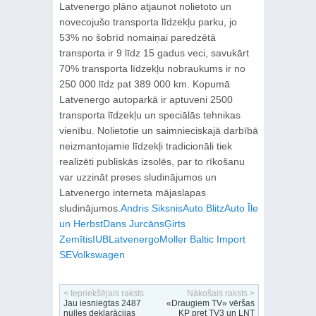
Latvenergo plāno atjaunot nolietoto un
novecojušo transporta līdzekļu parku, jo
53% no šobrīd nomaiņai paredzētā
transporta ir 9 līdz 15 gadus veci, savukārt
70% transporta līdzekļu nobraukums ir no
250 000 līdz pat 389 000 km. Kopumā
Latvenergo autoparkā ir aptuveni 2500
transporta līdzekļu un speciālās tehnikas
vienību. Nolietotie un saimnieciskajā darbībā
neizmantojamie līdzekļi tradicionāli tiek
realizēti publiskās izsolēs, par to rīkošanu
var uzzināt preses sludinājumos un
Latvenergo interneta mājaslapas
sludinājumos.
Andris Siksnis
Auto Blitz
Auto Īle
un Herbst
Dans Jurcāns
Ģirts
Zemītis
IUB
Latvenergo
Moller Baltic Import
SE
Volkswagen
< Iepriekšējais raksts
Nākošais raksts >
Jau iesniegtas 2487
«Draugiem TV» vēršas
nulles deklarācijas
KP pret TV3 un LNT