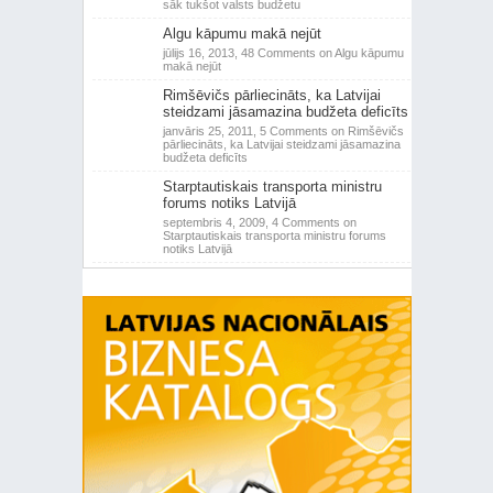
sāk tukšot valsts budžetu
Algu kāpumu makā nejūt
jūlijs 16, 2013,
48 Comments
on Algu kāpumu
makā nejūt
Rimšēvičs pārliecināts, ka Latvijai
steidzami jāsamazina budžeta deficīts
janvāris 25, 2011,
5 Comments
on Rimšēvičs
pārliecināts, ka Latvijai steidzami jāsamazina
budžeta deficīts
Starptautiskais transporta ministru
forums notiks Latvijā
septembris 4, 2009,
4 Comments
on
Starptautiskais transporta ministru forums
notiks Latvijā