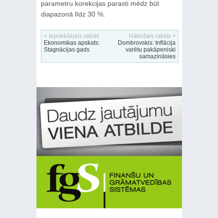
parametru korekcijas parasti mēdz būt
diapazonā līdz 30 %.
< Iepriekšējais raksts
Nākošais raksts >
Ekonomikas apskats:
Dombrovskis: Inflācija
Stagnācijas gads
varētu pakāpeniski
samazināsies