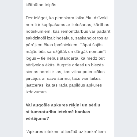
klātbūtne telpās.
Der ielāgot, ka pirmskara laika ēku dzīvokļi
nereti ir kopīpašums ar lietošanas, kārtības
noteikumiem, kas remontdarbus var padarīt
salīdzinoši izaicinošākus, saskaņojot tos ar
pārējiem ēkas īpašniekiem. Tāpat šajās
mājās būs sarežģītāk un dārgāk nomainīt
logus – tie nebūs standarta, kā mēdz būt
sērijveida ēkās. Augstie griesti un biezās
sienas nereti ir tas, kas vilina potenciālos
pircējus ar savu šarmu, taču vienlaikus
jāatceras, ka tas rada papildus apkures
izdevumus.
Vai augošie apkures rēķini un sēriju
siltumnoturība ietekmē bankas
vērtējumu?
“Apkures ietekme attiecībā uz konkrētiem