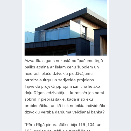
Aizvadītais gads nekustāmo īpašumu tirgū
paliks atmiņā ar lielām cenu šūpolēm un
neierasti plašu dzīvokļu piedāvājumu
otrreizējā tirgū un sērijveida projektos.
Tipveida projekti joprojām izmitina lielāko
daļu Rīgas iedzīvotāju – kuras sērijas nami
šobrīd ir pieprasītākie, kāda ir šo ēku
problemātika, un kā tiek noteikta individuāla
dzīvokļu vērtība darījuma veikšanai bankā?
“Pērn Rīgā pieprasītākie bija 119.,104. un
103. sērijas dzīvokļi, un pircēji šajos