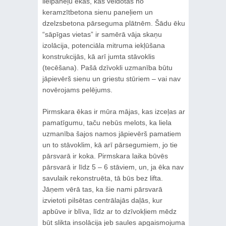
lielpaneļu ēkas, kas veidotas no
keramzītbetona sienu paneļiem un
dzelzsbetona pārseguma plātnēm. Šādu ēku
“sāpīgas vietas” ir samērā vāja skaņu
izolācija, potenciāla mitruma iekļūšana
konstrukcijās, kā arī jumta stāvoklis
(tecēšana). Pašā dzīvokli uzmanība būtu
jāpievērš sienu un griestu stūriem – vai nav
novērojams pelējums.
Pirmskara ēkas ir mūra mājas, kas izceļas ar
pamatīgumu, taču nebūs melots, ka liela
uzmanība šajos namos jāpievērš pamatiem
un to stāvoklim, kā arī pārsegumiem, jo tie
pārsvarā ir koka. Pirmskara laika būvēs
pārsvarā ir līdz 5 – 6 stāviem, un, ja ēka nav
savulaik rekonstruēta, tā būs bez lifta.
Jāņem vērā tas, ka šie nami pārsvarā
izvietoti pilsētas centrālajās daļās, kur
apbūve ir blīva, līdz ar to dzīvokļiem mēdz
būt slikta insolācija jeb saules apgaismojuma