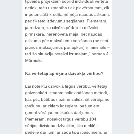
tipveida projektiem šobrīd individuāli vērtēta
netiek, taču uzmanība tiek pievērsta tam, cik
ir potenciālā kredīta ņēmēja naudas atlikums
pēc fiksēto izdevumu segšanas. Piemēram,
ja redzam, ka cilvēks pērk lielu dzīvokli
pirmskara, nerenovētā mājā, bet naudas
atlikums pēc maksājumu veikšanas (nezinot
jaunos maksājumus par apkuri) ir minimāls –
tad šo situāciju noteikti izrunājam,” norāda J.
Mūrnieks.
Kā vērtētāji aprēķina dzīvokļa vērtību?
Lai noteiktu dzīvokļa tirgus vērtību, vērtētāji
galvenokārt izmanto salīdzināšanas metodi,
kas pēc būtības nozīmē salīdzināt vērtējamo
īpašumu ar citiem līdzīgiem īpašumiem,
ņemot vērā jau notikušus darījumus.
Piemēram, nosakot tirgus vērtību 104.
sērijas divistabu dzīvoklim, tiks meklēti
pēdējie darījumi ar šāda tipa īpašumiem, ar