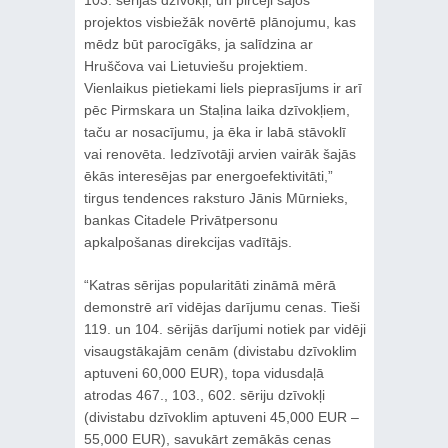
projektos visbiežāk novērtē plānojumu, kas
mēdz būt parocīgāks, ja salīdzina ar
Hruščova vai Lietuviešu projektiem.
Vienlaikus pietiekami liels pieprasījums ir arī
pēc Pirmskara un Staļina laika dzīvokļiem,
taču ar nosacījumu, ja ēka ir labā stāvoklī
vai renovēta. Iedzīvotāji arvien vairāk šajās
ēkās interesējas par energoefektivitāti,”
tirgus tendences raksturo Jānis Mūrnieks,
bankas Citadele Privātpersonu
apkalpošanas direkcijas vadītājs.
“Katras sērijas popularitāti zināmā mērā
demonstrē arī vidējas darījumu cenas. Tieši
119. un 104. sērijās darījumi notiek par vidēji
visaugstākajām cenām (divistabu dzīvoklim
aptuveni 60,000 EUR), topa vidusdaļā
atrodas 467., 103., 602. sēriju dzīvokļi
(divistabu dzīvoklim aptuveni 45,000 EUR –
55,000 EUR), savukārt zemākās cenas