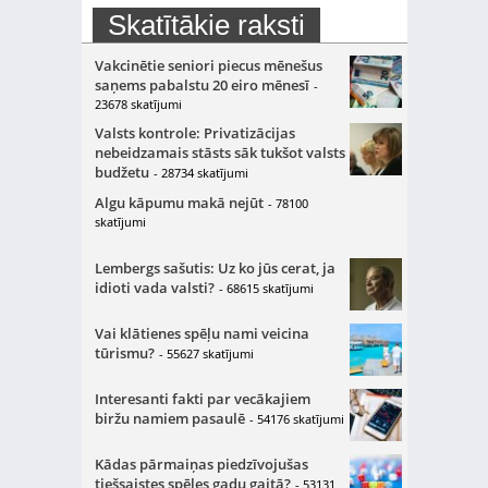
Skatītākie raksti
Vakcinētie seniori piecus mēnešus
saņems pabalstu 20 eiro mēnesī
-
23678 skatījumi
Valsts kontrole: Privatizācijas
nebeidzamais stāsts sāk tukšot valsts
budžetu
- 28734 skatījumi
Algu kāpumu makā nejūt
- 78100
skatījumi
Lembergs sašutis: Uz ko jūs cerat, ja
idioti vada valsti?
- 68615 skatījumi
Vai klātienes spēļu nami veicina
tūrismu?
- 55627 skatījumi
Interesanti fakti par vecākajiem
biržu namiem pasaulē
- 54176 skatījumi
Kādas pārmaiņas piedzīvojušas
tiešsaistes spēles gadu gaitā?
- 53131