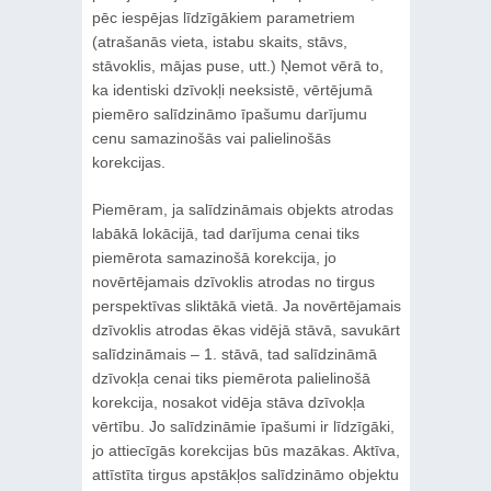
pēc iespējas līdzīgākiem parametriem
(atrašanās vieta, istabu skaits, stāvs,
stāvoklis, mājas puse, utt.) Ņemot vērā to,
ka identiski dzīvokļi neeksistē, vērtējumā
piemēro salīdzināmo īpašumu darījumu
cenu samazinošās vai palielinošās
korekcijas.
Piemēram, ja salīdzināmais objekts atrodas
labākā lokācijā, tad darījuma cenai tiks
piemērota samazinošā korekcija, jo
novērtējamais dzīvoklis atrodas no tirgus
perspektīvas sliktākā vietā. Ja novērtējamais
dzīvoklis atrodas ēkas vidējā stāvā, savukārt
salīdzināmais – 1. stāvā, tad salīdzināmā
dzīvokļa cenai tiks piemērota palielinošā
korekcija, nosakot vidēja stāva dzīvokļa
vērtību. Jo salīdzināmie īpašumi ir līdzīgāki,
jo attiecīgās korekcijas būs mazākas. Aktīva,
attīstīta tirgus apstākļos salīdzināmo objektu