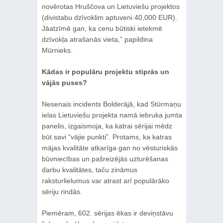
novērotas Hruščova un Lietuviešu projektos
(divistabu dzīvoklim aptuveni 40,000 EUR).
Jāatzīmē gan, ka cenu būtiski ietekmē
dzīvokļa atrašanās vieta,” papildina
Mūrnieks.
Kādas ir populāru projektu stiprās un
vājās puses?
Nesenais incidents Bolderājā, kad Stūrmaņu
ielas Lietuviešu projekta namā iebruka jumta
panelis, izgaismoja, ka katrai sērijai mēdz
būt savi “vājie punkti”. Protams, ka katras
mājas kvalitāte atkarīga gan no vēsturiskās
būvniecības un pašreizējās uzturēšanas
darbu kvalitātes, taču zināmus
raksturlielumus var atrast arī populārāko
sēriju rindās.
Piemēram, 602. sērijas ēkas ir deviņstāvu