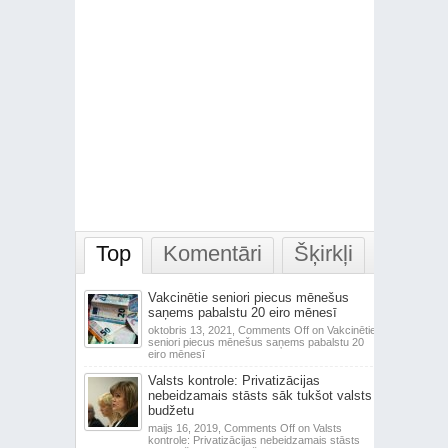
Top
Komentāri
Šķirkļi
Vakcinētie seniori piecus mēnešus
saņems pabalstu 20 eiro mēnesī
oktobris 13, 2021,
Comments Off
on Vakcinētie
seniori piecus mēnešus saņems pabalstu 20
eiro mēnesī
Valsts kontrole: Privatizācijas
nebeidzamais stāsts sāk tukšot valsts
budžetu
maijs 16, 2019,
Comments Off
on Valsts
kontrole: Privatizācijas nebeidzamais stāsts