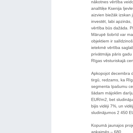
nākotnes vērtība veid
analītiķe Ksenija Ijev
aizvien biežāk izskan j
investēt, labi apzinās
vērtība būs dažāda. P
Mārupē šobrīd var maks
objektiem ir salīdzino
ietekmē vērtība saglab
privātmāja pāris gadu 
Rīgas vēsturiskajā ce
Apkopojot decembra da
tirgū, redzams, ka Rī
segmenta īpašumu cena
šādam mājoklim darīju
EUR/m2, bet sludināj
bijis vidēji 7%, un vi
sludinājumos 2 450 
Kopumā jaunajos proje
apkaimēs – 680.