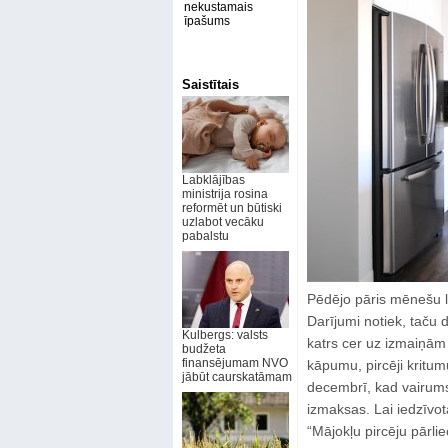
nekustamais
īpašums
Saistītais
Labklājības
ministrija rosina
reformēt un būtiski
uzlabot vecāku
pabalstu
Pēdējo pāris mēnešu la
Darījumi notiek, taču 
Kulbergs: valsts
katrs cer uz izmaiņām 
budžeta
finansējumam NVO
kāpumu, pircēji kritu
jābūt caurskatāmam
decembrī, kad vairum
izmaksas. Lai iedzīvotā
“Mājokļu pircēju pārli