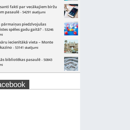
santi fakti par vecākajiem biržu
m pasaulē
- 54291 skatījumi
 pārmaiņas piedzīvojušas
istes spēles gadu gaitā?
- 53246
mi
nāru iecienītākā vieta – Monte
 kazino
- 53141 skatījumi
ās bibliotēkas pasaulē
- 50843
mi
acebook