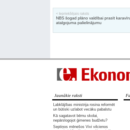
< Iepriekšējais raksts
NBS šogad plāno valdībai prasīt karavīr
atalgojuma palielinājumu
Jaunākie raksti
Fa
Labklājības ministrija rosina reformēt
un būtiski uzlabot vecāku pabalstu
Kā sagatavot bērnu skolai,
nepārslogojot ģimenes budžetu?
Septiņos mēnešos Vivi vilcienos