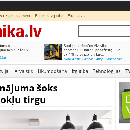
ts uzņēmējdarbībai
Biznesa izglītība
Eiro Latvijā
lai,
Septiņos mēnešos Vivi vilcienos
s budžetu?
pārvadāti 12 miljoni pasažieru; jūlijā
97,4 % reisu izpildīti laikā
Aktuālā ziņa
,
Bizness Latvijā
,
Tirdzniecība
vijā
Ārvalstīs
Likumdošana
Izglītība
Tehnoloģijas
T
inājuma šoks
okļu tirgu