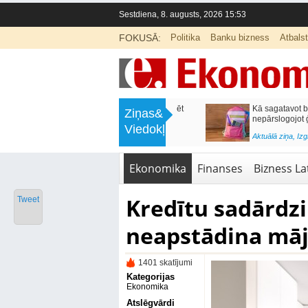
Sestdiena, 8. augusts, 2026 15:53
FOKUSĀ:
Politika
Banku bizness
Atbals
>
Labklājības ministrija rosina reformēt
Kā sagatavot bērnu sko
Ziņas&
un būtiski uzlabot vecāku pabalstu
nepārslogojot ģimene
Viedokļi
<
Aktuālā ziņa
,
Ekonomika
Aktuālā ziņa
,
Izglītība
Ekonomika
Finanses
Bizness Lat
Kredītu sadārdz
Tweet
neapstādina māj
1401 skatījumi
Kategorijas
Ekonomika
Atslēgvārdi