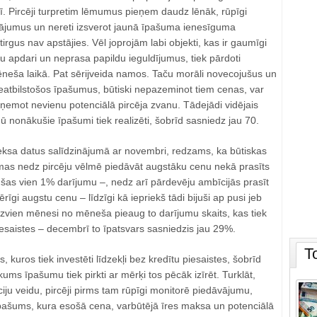
ī. Pircēji turpretim lēmumus pieņem daudz lēnāk, rūpīgi
āvājumus un nereti izsverot jaunā īpašuma ienesīguma
tirgus nav apstājies. Vēl joprojām labi objekti, kas ir gaumīgi
gu apdari un neprasa papildu ieguldījumus, tiek pārdoti
ēneša laikā. Pat sērijveida namos. Taču morāli novecojušus un
tbilstošos īpašumus, būtiski nepazeminot tiem cenas, var
ņemot nevienu potenciālā pircēja zvanu. Tādejādi vidējais
gū nonākušie īpašumi tiek realizēti, šobrīd sasniedz jau 70.
deksa datus salīdzinājumā ar novembri, redzams, ka būtiskas
mas nedz pircēju vēlmē piedāvāt augstāku cenu nekā prasīts
jušas vien 1% darījumu –, nedz arī pārdevēju ambīcijās prasīt
ērīgi augstu cenu – līdzīgi kā iepriekš tādi bijuši ap pusi jeb
zvien mēnesi no mēneša pieaug to darījumu skaits, kas tiek
piesaistes – decembrī to īpatsvars sasniedzis jau 29%.
T
kuros tiek investēti līdzekļi bez kredītu piesaistes, šobrīd
ākums īpašumu tiek pirkti ar mērķi tos pēcāk izīrēt. Turklāt,
ciju veidu, pircēji pirms tam rūpīgi monitorē piedāvājumu,
īpašums, kura esošā cena, varbūtējā īres maksa un potenciālā