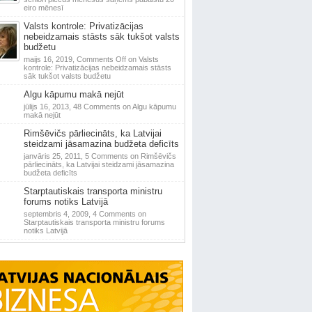
eiro mēnesī
Valsts kontrole: Privatizācijas
nebeidzamais stāsts sāk tukšot valsts
budžetu
maijs 16, 2019,
Comments Off
on Valsts
kontrole: Privatizācijas nebeidzamais stāsts
sāk tukšot valsts budžetu
Algu kāpumu makā nejūt
jūlijs 16, 2013,
48 Comments
on Algu kāpumu
makā nejūt
Rimšēvičs pārliecināts, ka Latvijai
steidzami jāsamazina budžeta deficīts
janvāris 25, 2011,
5 Comments
on Rimšēvičs
pārliecināts, ka Latvijai steidzami jāsamazina
budžeta deficīts
Starptautiskais transporta ministru
forums notiks Latvijā
septembris 4, 2009,
4 Comments
on
Starptautiskais transporta ministru forums
notiks Latvijā