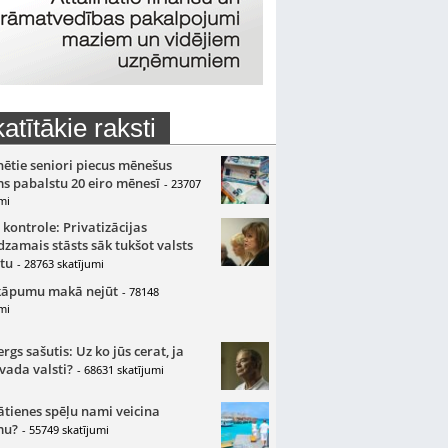
atītākie raksti
nētie seniori piecus mēnešus
s pabalstu 20 eiro mēnesī
- 23707
mi
 kontrole: Privatizācijas
zamais stāsts sāk tukšot valsts
tu
- 28763 skatījumi
kāpumu makā nejūt
- 78148
mi
gs sašutis: Uz ko jūs cerat, ja
 vada valsti?
- 68631 skatījumi
ātienes spēļu nami veicina
mu?
- 55749 skatījumi