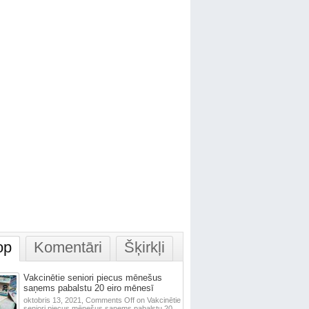
op
Komentāri
Šķirkļi
Vakcinētie seniori piecus mēnešus
saņems pabalstu 20 eiro mēnesī
oktobris 13, 2021,
Comments Off
on Vakcinētie
seniori piecus mēnešus saņems pabalstu 20