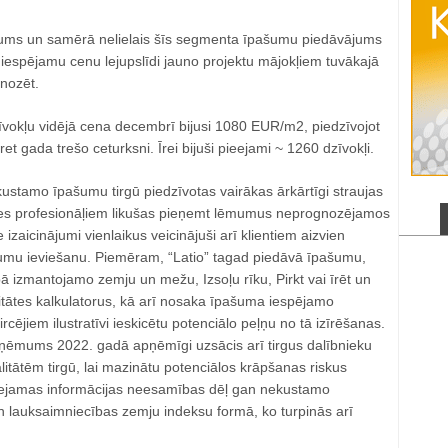
ums un samērā nelielais šīs segmenta īpašumu piedāvājums
 iespējamu cenu lejupslīdi jauno projektu mājokļiem tuvākajā
nozēt.
zīvokļu vidējā cena decembrī bijusi 1080 EUR/m2, piedzīvojot
et gada trešo ceturksni. Īrei bijuši pieejami ~ 1260 dzīvokļi.
ustamo īpašumu tirgū piedzīvotas vairākas ārkārtīgi straujas
es profesionāļiem likušas pieņemt lēmumus neprognozējamos
e izaicinājumi vienlaikus veicinājuši arī klientiem aizvien
umu ieviešanu. Piemēram, “Latio” tagad piedāvā īpašumu,
ā izmantojamo zemju un mežu, Izsoļu rīku, Pirkt vai īrēt un
itātes kalkulatorus, kā arī nosaka īpašuma iespējamo
ircējiem ilustratīvi ieskicētu potenciālo peļņu no tā izīrēšanas.
ņēmums 2022. gadā apņēmīgi uzsācis arī tirgus dalībnieku
itātēm tirgū, lai mazinātu potenciālos krāpšanas riskus
ieejamas informācijas neesamības dēļ gan nekustamo
lauksaimniecības zemju indeksu formā, ko turpinās arī