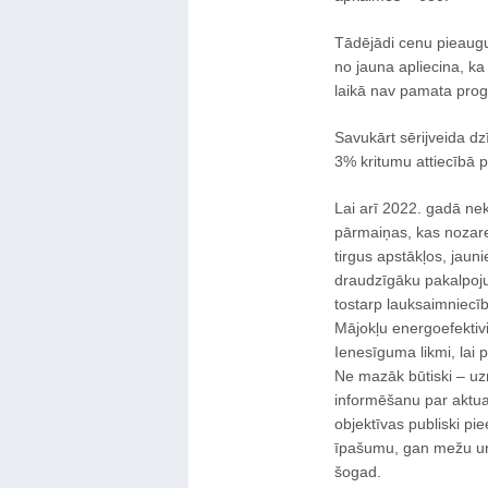
Tādējādi cenu pieaug
no jauna apliecina, ka
laikā nav pamata prog
Savukārt sērijveida d
3% kritumu attiecībā pr
Lai arī 2022. gadā nek
pārmaiņas, kas nozar
tirgus apstākļos, jauni
draudzīgāku pakalpoj
tostarp lauksaimniecīb
Mājokļu energoefektiv
Ienesīguma likmi, lai p
Ne mazāk būtiski – uz
informēšanu par aktual
objektīvas publiski p
īpašumu, gan mežu un 
šogad.