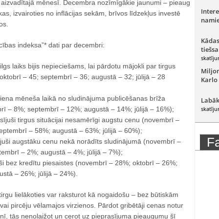
rgū aizvadītajā mēnesī. Decembra nozīmīgākie jaunumi – pieaug
Intere
kas, izvairoties no inflācijas sekām, brīvos līdzekļus investē
namie
os.
Kādas
ecības indeksa”* dati par decembri:
tiešsa
skatīju
 ilgs laiks bijis nepieciešams, lai pārdotu mājokli par tirgus
Miljo
ktobrī – 45; septembrī – 36; augustā – 32; jūlijā – 28
Karlo
viena mēneša laikā no sludinājuma publicēšanas brīža
Labāk
rī – 8%; septembrī – 12%; augustā – 14%; jūlijā – 16%);
skatīju
sījuši tirgus situācijai nesamērīgi augstu cenu (novembrī –
eptembrī – 58%; augustā – 63%; jūlijā – 60%);
F
vājuši augstāku cenu nekā norādīts sludinājumā (novembrī –
embrī – 2%; augustā – 4%; jūlijā – 7%);
ši bez kredītu piesaistes (novembrī – 28%; oktobrī – 26%;
stā – 26%; jūlijā – 24%).
irgu lielākoties var raksturot kā nogaidošu – bez būtiskām
ai pircēju vēlamajos virzienos. Pārdot gribētāji cenas notur
nī, tās nenolaižot un cerot uz pieprasījuma pieaugumu šī