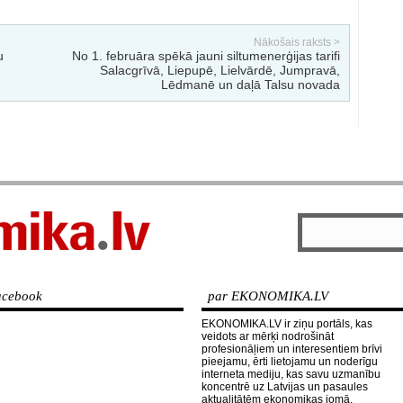
Nākošais raksts >
u
No 1. februāra spēkā jauni siltumenerģijas tarifi
Salacgrīvā, Liepupē, Lielvārdē, Jumpravā,
Lēdmanē un daļā Talsu novada
cebook
par EKONOMIKA.LV
EKONOMIKA.LV ir ziņu portāls, kas
veidots ar mērķi nodrošināt
profesionāļiem un interesentiem brīvi
pieejamu, ērti lietojamu un noderīgu
interneta mediju, kas savu uzmanību
koncentrē uz Latvijas un pasaules
aktualitātēm ekonomikas jomā.