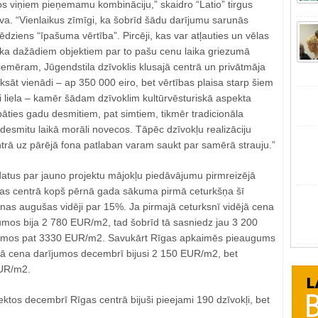
os viņiem pieņemamu kombināciju,” skaidro “Latio” tirgus
leva. “Vienlaikus zīmīgi, ka šobrīd šādu darījumu sarunās
ēdziens “īpašuma vērtība”. Pircēji, kas var atļauties un vēlas
, ka dažādiem objektiem par to pašu cenu laika griezumā
iemēram, Jūgendstila dzīvoklis klusajā centrā un privātmāja
āt vienādi – ap 350 000 eiro, bet vērtības plaisa starp šiem
ši liela – kamēr šādam dzīvoklim kultūrvēsturiskā aspekta
āties gadu desmitiem, pat simtiem, tikmēr tradicionāla
desmitu laikā morāli novecos. Tāpēc dzīvokļu realizāciju
ntrā uz pārējā fona patlaban varam saukt par samērā strauju.”
tus par jauno projektu mājokļu piedāvājumu pirmreizējā
gas centrā kopš pērnā gada sākuma pirmā ceturkšņa šī
s augušas vidēji par 15%. Ja pirmajā ceturksnī vidējā cena
mos bija 2 780 EUR/m2, tad šobrīd tā sasniedz jau 3 200
umos pat 3330 EUR/m2. Savukārt Rīgas apkaimēs pieaugums
dējā cena darījumos decembrī bijusi 2 150 EUR/m2, bet
EUR/m2.
ktos decembrī Rīgas centrā bijuši pieejami 190 dzīvokļi, bet