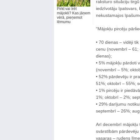
raksturo situāciju ti
iedzīvotāju īpatsvars, 
Pirkt vai īrēt
mājokli? Kas jāņem
nekustamajos īpašum
vērā, pieņemot
lēmumu
“Mājokļu pircēju pārli
• 70 dienas – vidēji tik
cenu (novembrī – 61; o
dienas);
• 5% mājokļu pārdoti 
(novembrī – 5%; oktob
• 52% pārdevēju ir pra
51%; oktobrī – 55%; s
• 1% pircēju ir piedā
1%; oktobrī – 2%; sept
• 29% darījumu notiku
septembrī – 26%; augu
Arī decembrī mājokļu t
svārstībām pārdevēju v
vasaras – rudens līme