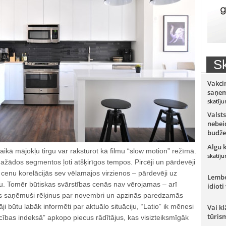
Sk
Vakci
saņem
skatīju
Valsts
nebeid
budže
Algu 
ikā mājokļu tirgu var raksturot kā filmu “slow motion” režīmā.
skatīju
dažādos segmentos ļoti atšķirīgos tempos. Pircēji un pārdevēji
cenu korelācijās sev vēlamajos virzienos – pārdevēji uz
Lember
mu. Tomēr būtiskas svārstības cenās nav vērojamas – arī
idioti
s saņēmuši rēķinus par novembri un apzinās paredzamās
ji būtu labāk informēti par aktuālo situāciju, “Latio” ik mēnesi
Vai kl
tūris
ecības indeksā” apkopo piecus rādītājus, kas visizteiksmīgāk