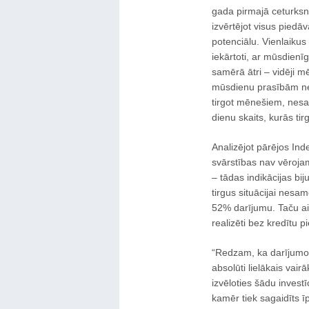
gada pirmajā ceturksn
izvērtējot visus pied
potenciālu. Vienlaikus 
iekārtoti, ar mūsdienī
samērā ātri – vidēji m
mūsdienu prasībām nea
tirgot mēnešiem, nesa
dienu skaits, kurās tir
Analizējot pārējos In
svārstības nav vēroja
– tādas indikācijas bi
tirgus situācijai nesam
52% darījumu. Taču ai
realizēti bez kredītu 
“Redzam, ka darījumos, 
absolūti lielākais vair
izvēloties šādu investī
kamēr tiek sagaidīts 