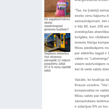
“Tas, ka [valsts] sama
esošo cenu kāpumu bi
Kā sagatavot bērnu
samazinājumam, bet cil
skolai,
nepārslogojot
ir līdz 80, kam 100 ei
ģimenes budžetu?
izveidojušas atsevišķa
turīgāka, kur cilvēkiem
ieviests līdzīgs kompe
Mūsu piedāvājums nozīm
par elektrību tagad ir
Septiņos mēnešos
Vivi vilcienos
valsts no “Latvenergo” 
pārvadāti 12 miljoni
visiem iedzīvotājiem nea
pasažieru; jūlijā
97,4 % reisu izpildīti
bet tā vietā valsts dz
laikā
Vaicāts, ko koalīcija 
Krauze uzsvēra: “Viņi š
kompensētai no valsts,
Mūsu valsts pat negrib
samazināsies ieņēmum
ir izdarījusi 5% un tos