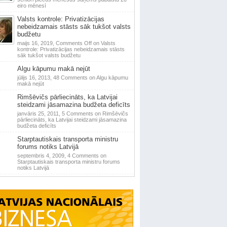
eiro mēnesī
Valsts kontrole: Privatizācijas
nebeidzamais stāsts sāk tukšot valsts
budžetu
maijs 16, 2019,
Comments Off
on Valsts
kontrole: Privatizācijas nebeidzamais stāsts
sāk tukšot valsts budžetu
Algu kāpumu makā nejūt
jūlijs 16, 2013,
48 Comments
on Algu kāpumu
makā nejūt
Rimšēvičs pārliecināts, ka Latvijai
steidzami jāsamazina budžeta deficīts
janvāris 25, 2011,
5 Comments
on Rimšēvičs
pārliecināts, ka Latvijai steidzami jāsamazina
budžeta deficīts
Starptautiskais transporta ministru
forums notiks Latvijā
septembris 4, 2009,
4 Comments
on
Starptautiskais transporta ministru forums
notiks Latvijā