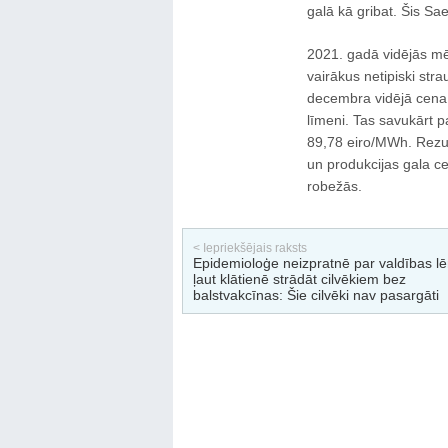
galā kā gribat. Šis Sae
2021. gadā vidējās mē
vairākus netipiski str
decembra vidējā cena 
līmeni. Tas savukārt pa
89,78 eiro/MWh. Rezul
un produkcijas gala c
robežās.
< Iepriekšējais raksts
Epidemioloģe neizpratnē par valdības 
ļaut klātienē strādāt cilvēkiem bez
balstvakcīnas: Šie cilvēki nav pasargāti