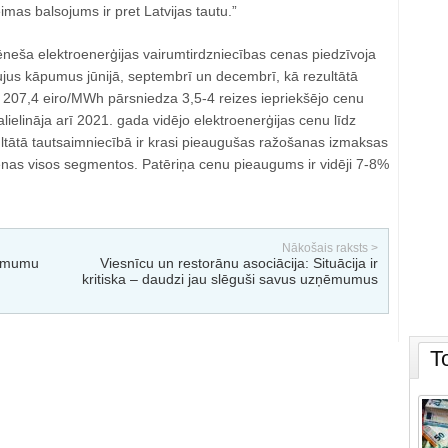
imas balsojums ir pret Latvijas tautu.”
neša elektroenerģijas vairumtirdzniecības cenas piedzīvoja
aujus kāpumus jūnijā, septembrī un decembrī, kā rezultātā
207,4 eiro/MWh pārsniedza 3,5-4 reizes iepriekšējo cenu
lielināja arī 2021. gada vidējo elektroenerģijas cenu līdz
tātā tautsaimniecībā ir krasi pieaugušas ražošanas izmaksas
enas visos segmentos. Patēriņa cenu pieaugums ir vidēji 7-8%
Nākošais raksts >
lēmumu
Viesnīcu un restorānu asociācija: Situācija ir
kritiska – daudzi jau slēguši savus uzņēmumus
T