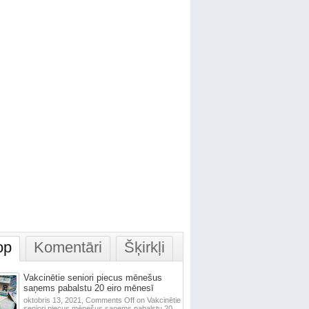
op
Komentāri
Šķirkļi
Vakcinētie seniori piecus mēnešus
saņems pabalstu 20 eiro mēnesī
oktobris 13, 2021,
Comments Off
on Vakcinētie
seniori piecus mēnešus saņems pabalstu 20