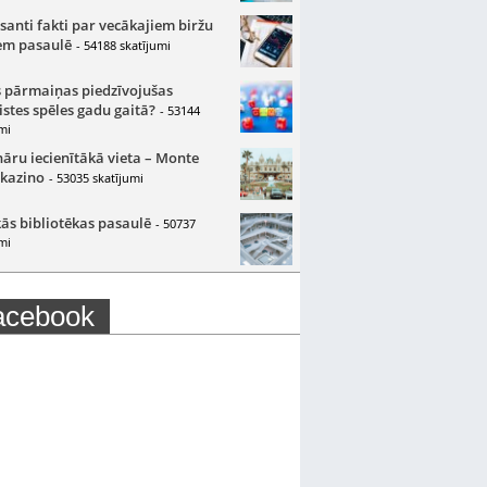
santi fakti par vecākajiem biržu
m pasaulē
- 54188 skatījumi
 pārmaiņas piedzīvojušas
istes spēles gadu gaitā?
- 53144
mi
nāru iecienītākā vieta – Monte
 kazino
- 53035 skatījumi
ās bibliotēkas pasaulē
- 50737
mi
acebook