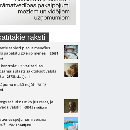
atītākie raksti
nētie seniori piecus mēnešus
s pabalstu 20 eiro mēnesī
- 23681
mi
 kontrole: Privatizācijas
zamais stāsts sāk tukšot valsts
tu
- 28738 skatījumi
kāpumu makā nejūt
- 78105
mi
gs sašutis: Uz ko jūs cerat, ja
 vada valsti?
- 68615 skatījumi
ātienes spēļu nami veicina
mu?
- 55641 skatījumi