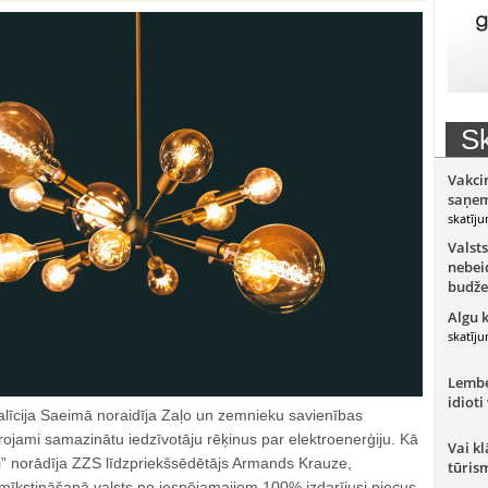
Sk
Vakci
saņem
skatīju
Valsts
nebeid
budže
Algu 
skatīju
Lember
idioti
alīcija Saeimā noraidīja Zaļo un zemnieku savienības
rojami samazinātu iedzīvotāju rēķinus par elektroenerģiju. Kā
Vai kl
ai” norādīja ZZS līdzpriekšsēdētājs Armands Krauze,
tūris
mīkstināšanā valsts no iespējamajiem 100% izdarījusi piecus.