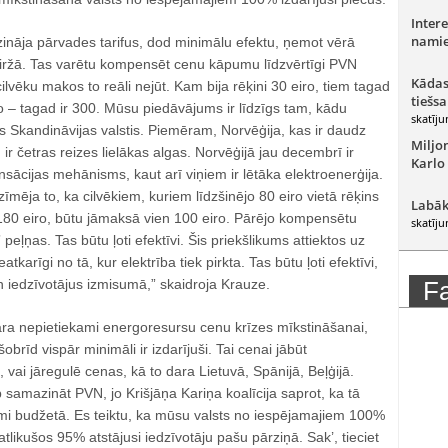
Intere
namie
zināja pārvades tarifus, dod minimālu efektu, ņemot vērā
ržā. Tas varētu kompensēt cenu kāpumu līdzvērtīgi PVN
Kādas
vēku makos to reāli nejūt. Kam bija rēķini 30 eiro, tiem tagad
tiešsa
ro – tagad ir 300. Mūsu piedāvājums ir līdzīgs tam, kādu
skatīju
s Skandināvijas valstis. Piemēram, Norvēģija, kas ir daudz
Miljo
 ir četras reizes lielākas algas. Norvēģijā jau decembrī ir
Karlo
nsācijas mehānisms, kaut arī viņiem ir lētāka elektroenerģija.
ēja to, ka cilvēkiem, kuriem līdzšinējo 80 eiro vietā rēķins
Labāk
 180 eiro, būtu jāmaksā vien 100 eiro. Pārējo kompensētu
skatīju
peļņas. Tas būtu ļoti efektīvi. Šis priekšlikums attiektos uz
tkarīgi no tā, kur elektrība tiek pirkta. Tas būtu ļoti efektīvi,
en iedzīvotājus izmisumā,” skaidroja Krauze.
F
dara nepietiekami energoresursu cenu krīzes mīkstināšanai,
obrīd vispār minimāli ir izdarījuši. Tai cenai jābūt
 vai jāregulē cenas, kā to dara Lietuvā, Spānijā, Beļģijā.
 samazināt PVN, jo Krišjāņa Kariņa koalīcija saprot, ka tā
i budžetā. Es teiktu, ka mūsu valsts no iespējamajiem 100%
 atlikušos 95% atstājusi iedzīvotāju pašu pārziņā. Sak’, tieciet