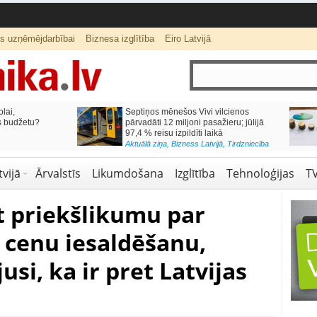
ts uzņēmējdarbībai
Biznesa izglītība
Eiro Latvijā
lai,
Septiņos mēnešos Vivi vilcienos
s budžetu?
pārvadāti 12 miljoni pasažieru; jūlijā
97,4 % reisu izpildīti laikā
Aktuālā ziņa
,
Bizness Latvijā
,
Tirdzniecība
vijā
Ārvalstīs
Likumdošana
Izglītība
Tehnoloģijas
T
t priekšlikumu par
 cenu iesaldēšanu,
usi, ka ir pret Latvijas