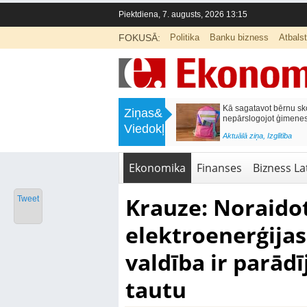
Piektdiena, 7. augusts, 2026 13:15
FOKUSĀ:
Politika
Banku bizness
Atbals
>
Labklājības ministrija rosina reformēt
Kā sagatavot bērnu sko
Ziņas&
un būtiski uzlabot vecāku pabalstu
nepārslogojot ģimene
Viedokļi
<
Aktuālā ziņa
,
Ekonomika
Aktuālā ziņa
,
Izglītība
Ekonomika
Finanses
Bizness Lat
Krauze: Noraido
Tweet
elektroenerģijas
valdība ir parādīj
tautu