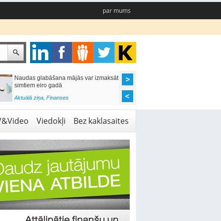
par mums
Naudas glabāšana mājās var izmaksāt
Katrs desmitais mājok
simtiem eiro gadā
pieteikums tiek noraid
kredītvēstures dēļ
Aktuālā ziņa
,
Finanses
Aktuālā ziņa
,
Finanses
V&Video
Viedokļi
Bez kaklasaites