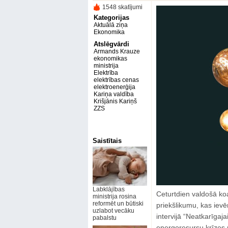
1548 skatījumi
Kategorijas
Aktuālā ziņa
Ekonomika
Atslēgvārdi
Armands Krauze
ekonomikas
ministrija
Elektrība
elektrības cenas
elektroenerģija
Kariņa valdība
Krišjānis Kariņš
ZZS
Saistītais
Labklājības
Ceturtdien valdošā ko
ministrija rosina
reformēt un būtiski
priekšlikumu, kas ievē
uzlabot vecāku
intervijā “Neatkarīgaj
pabalstu
energoresursu krīzes 