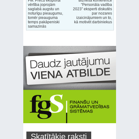
FM: Preču eksporta
Biznesa konferencē
vērtība joprojām
“Personāla vadība
saglabā augstu un
2023” eksperti diskutēs
noturīgu pieaugumu,
par nozares
tomēr pieauguma
izaicinājumiem un to,
temps pakāpeniski
kā motivēt darbiniekus
samazinās
Skatītākie raksti