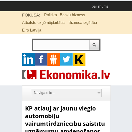
par mums
FOKUSĀ:
Politika
Banku bizness
Atbalsts uzņēmējdarbībai
Biznesa izglītība
Eiro Latvijā
KP atļauj ar jaunu vieglo
automobiļu
vairumtirdzniecību saistītu
uzņēmumu apvienošanos