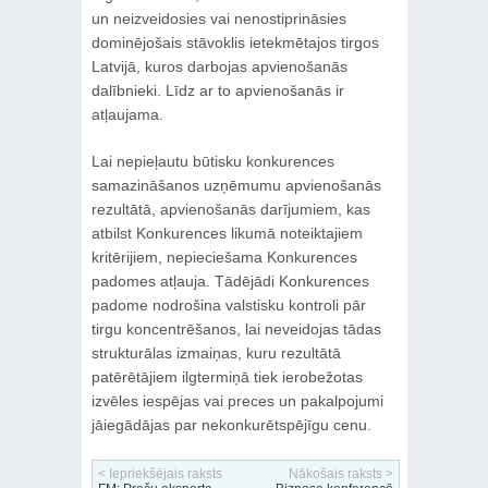
un neizveidosies vai nenostiprināsies
dominējošais stāvoklis ietekmētajos tirgos
Latvijā, kuros darbojas apvienošanās
dalībnieki. Līdz ar to apvienošanās ir
atļaujama.
Lai nepieļautu būtisku konkurences
samazināšanos uzņēmumu apvienošanās
rezultātā, apvienošanās darījumiem, kas
atbilst Konkurences likumā noteiktajiem
kritērijiem, nepieciešama Konkurences
padomes atļauja. Tādējādi Konkurences
padome nodrošina valstisku kontroli pār
tirgu koncentrēšanos, lai neveidojas tādas
strukturālas izmaiņas, kuru rezultātā
patērētājiem ilgtermiņā tiek ierobežotas
izvēles iespējas vai preces un pakalpojumi
jāiegādājas par nekonkurētspējīgu cenu.
< Iepriekšējais raksts
Nākošais raksts >