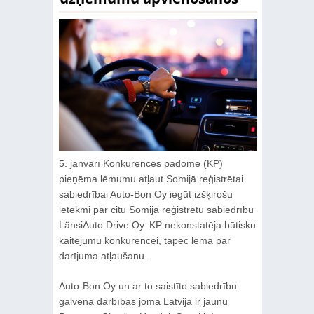
5. janvārī Konkurences padome (KP)
pieņēma lēmumu atļaut Somijā reģistrētai
sabiedrībai Auto-Bon Oy iegūt izšķirošu
ietekmi pār citu Somijā reģistrētu sabiedrību
LänsiAuto Drive Oy. KP nekonstatēja būtisku
kaitējumu konkurencei, tāpēc lēma par
darījuma atļaušanu.
Auto-Bon Oy un ar to saistīto sabiedrību
galvenā darbības joma Latvijā ir jaunu