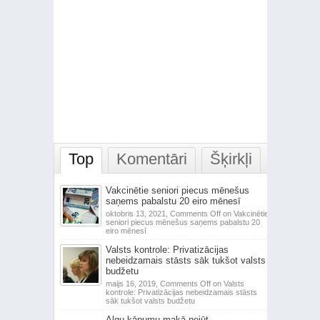
Top
Komentāri
Šķirkļi
Vakcinētie seniori piecus mēnešus
saņems pabalstu 20 eiro mēnesī
oktobris 13, 2021,
Comments Off
on Vakcinētie
seniori piecus mēnešus saņems pabalstu 20
eiro mēnesī
Valsts kontrole: Privatizācijas
nebeidzamais stāsts sāk tukšot valsts
budžetu
maijs 16, 2019,
Comments Off
on Valsts
kontrole: Privatizācijas nebeidzamais stāsts
sāk tukšot valsts budžetu
Algu kāpumu makā nejūt