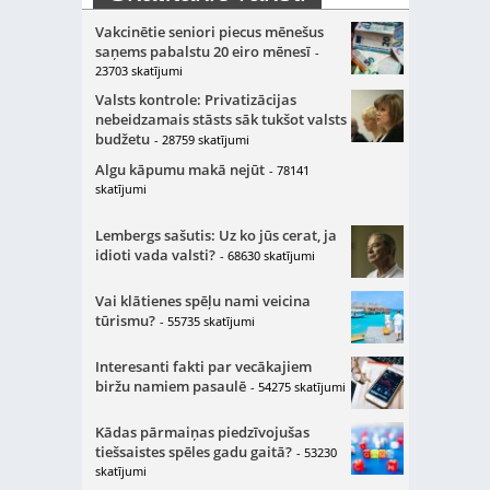
Vakcinētie seniori piecus mēnešus
saņems pabalstu 20 eiro mēnesī
-
23703 skatījumi
Valsts kontrole: Privatizācijas
nebeidzamais stāsts sāk tukšot valsts
budžetu
- 28759 skatījumi
Algu kāpumu makā nejūt
- 78141
skatījumi
Lembergs sašutis: Uz ko jūs cerat, ja
idioti vada valsti?
- 68630 skatījumi
Vai klātienes spēļu nami veicina
tūrismu?
- 55735 skatījumi
Interesanti fakti par vecākajiem
biržu namiem pasaulē
- 54275 skatījumi
Kādas pārmaiņas piedzīvojušas
tiešsaistes spēles gadu gaitā?
- 53230
skatījumi