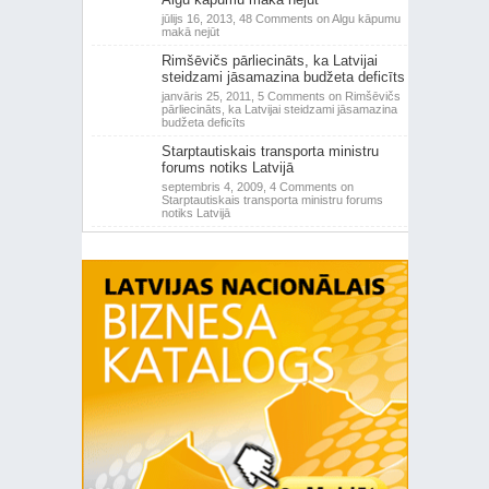
jūlijs 16, 2013,
48 Comments
on Algu kāpumu
makā nejūt
Rimšēvičs pārliecināts, ka Latvijai
steidzami jāsamazina budžeta deficīts
janvāris 25, 2011,
5 Comments
on Rimšēvičs
pārliecināts, ka Latvijai steidzami jāsamazina
budžeta deficīts
Starptautiskais transporta ministru
forums notiks Latvijā
septembris 4, 2009,
4 Comments
on
Starptautiskais transporta ministru forums
notiks Latvijā