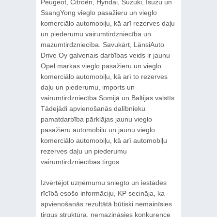
Peugeot, Citroën, Hyndai, Suzuki, Isuzu un
SsangYong vieglo pasažieru un vieglo
komerciālo automobiļu, kā arī rezerves daļu
un piederumu vairumtirdzniecība un
mazumtirdzniecība. Savukārt, LänsiAuto
Drive Oy galvenais darbības veids ir jaunu
Opel markas vieglo pasažieru un vieglo
komerciālo automobiļu, kā arī to rezerves
daļu un piederumu, imports un
vairumtirdzniecība Somijā un Baltijas valstīs.
Tādejādi apvienošanās dalībnieku
pamatdarbība pārklājas jaunu vieglo
pasažieru automobiļu un jaunu vieglo
komerciālo automobiļu, kā arī automobiļu
rezerves daļu un piederumu
vairumtirdzniecības tirgos.
Izvērtējot uzņēmumu sniegto un iestādes
rīcībā esošo informāciju, KP secināja, ka
apvienošanās rezultātā būtiski nemainīsies
tirgus struktūra, nemazināsies konkurence