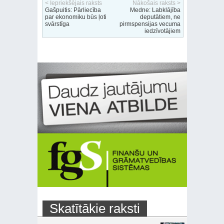
< Iepriekšējais raksts
Nākošais raksts >
Gašpuitis: Pārliecība
Medne: Labklājība
par ekonomiku būs ļoti
deputātiem, ne
svārstīga
pirmspensijas vecuma
iedzīvotājiem
Skatītākie raksti