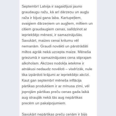
Septembrī Latvija ir sagaidījusi jauno
graudaugu ražu, kā arī dārzeņu un augļu
raža ir bijusi gana laba. Kartupeļiem,
svaigiem dārzeņiem un augļiem, miltiem un
citiem graudaugiem cenas, salīdzinot ar
iepriekšējo mēnesi, ir samazinājušās.
Savukārt, maizes cenai kritumu vēl
nemanām. Graudi novākti un pārstrādāti
miltos agrāk nekā uzcepta maize. Mēneša
griezumā ir samazinājusies cena stiprajam
alkoholam. Akcīzes nodokļa ietekme ir
atnākusi nedaudz novēloti – visdrīzāk, nule
tika izpārdoti krājumi ar iepriekšējo akcīzi.
Kaut gan septembrī mēneša inflācija
pārtikas produktiem ir ar mīnusa zīmi, vēl
joprojām pārtikas preču cenas gada laikā
aug straujāk nekā tās aug nepārtikas
precēm un pakalpojumiem.
Savukārt nepārtikas preču cenām ir bijis