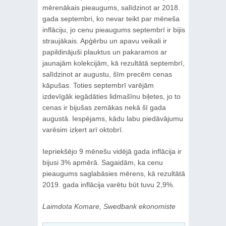
mērenākais pieaugums, salīdzinot ar 2018.
gada septembri, ko nevar teikt par mēneša
inflāciju, jo cenu pieaugums septembrī ir bijis
straujākais. Apģērbu un apavu veikali ir
papildinājuši plauktus un pakaramos ar
jaunajām kolekcijām, kā rezultātā septembrī,
salīdzinot ar augustu, šīm precēm cenas
kāpušas. Toties septembrī varējām
izdevīgāk iegādāties lidmašīnu biļetes, jo to
cenas ir bijušas zemākas nekā šī gada
augustā. Iespējams, kādu labu piedāvājumu
varēsim izķert arī oktobrī.
Iepriekšējo 9 mēnešu vidējā gada inflācija ir
bijusi 3% apmērā. Sagaidām, ka cenu
pieaugums saglabāsies mērens, kā rezultātā
2019. gada inflācija varētu būt tuvu 2,9%.
Laimdota Komare, Swedbank ekonomiste