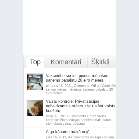
Top
Komentāri
Šķirkļi
Vakcinētie seniori piecus mēnešus
saņems pabalstu 20 eiro mēnesī
oktobris 13, 2021,
Comments Off
on Vakcinētie
seniori piecus mēnešus saņems pabalstu 20
eiro mēnesī
Valsts kontrole: Privatizācijas
nebeidzamais stāsts sāk tukšot valsts
budžetu
maijs 16, 2019,
Comments Off
on Valsts
kontrole: Privatizācijas nebeidzamais stāsts
sāk tukšot valsts budžetu
Algu kāpumu makā nejūt
jūlijs 16, 2013,
48 Comments
on Algu kāpumu