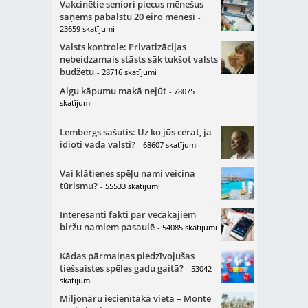
Vakcinētie seniori piecus mēnešus
saņems pabalstu 20 eiro mēnesī
-
23659 skatījumi
Valsts kontrole: Privatizācijas
nebeidzamais stāsts sāk tukšot valsts
budžetu
- 28716 skatījumi
Algu kāpumu makā nejūt
- 78075
skatījumi
Lembergs sašutis: Uz ko jūs cerat, ja
idioti vada valsti?
- 68607 skatījumi
Vai klātienes spēļu nami veicina
tūrismu?
- 55533 skatījumi
Interesanti fakti par vecākajiem
biržu namiem pasaulē
- 54085 skatījumi
Kādas pārmaiņas piedzīvojušas
tiešsaistes spēles gadu gaitā?
- 53042
skatījumi
Miljonāru iecienītākā vieta – Monte