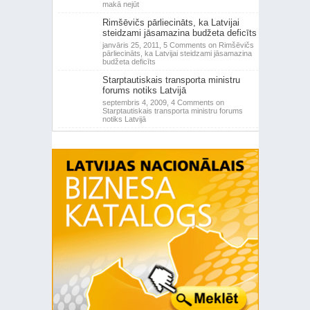
makā nejūt
Rimšēvičs pārliecināts, ka Latvijai
steidzami jāsamazina budžeta deficīts
janvāris 25, 2011,
5 Comments
on Rimšēvičs
pārliecināts, ka Latvijai steidzami jāsamazina
budžeta deficīts
Starptautiskais transporta ministru
forums notiks Latvijā
septembris 4, 2009,
4 Comments
on
Starptautiskais transporta ministru forums
notiks Latvijā