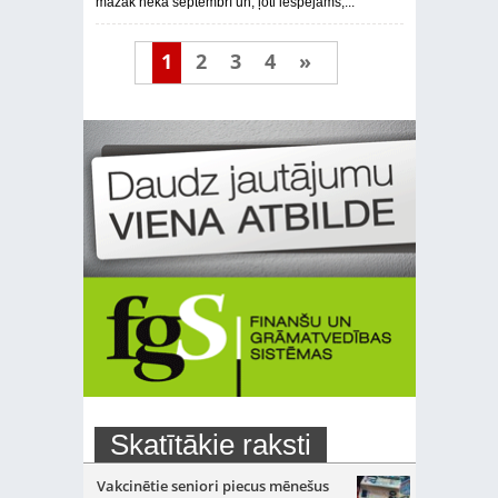
mazāk nekā septembrī un, ļoti iespējams,...
1
2
3
4
»
Skatītākie raksti
Vakcinētie seniori piecus mēnešus