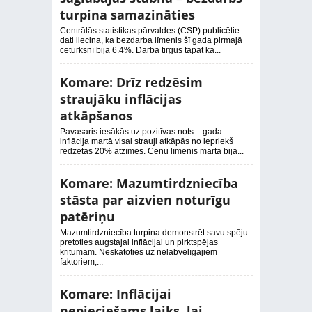
turpina samazināties
Centrālās statistikas pārvaldes (CSP) publicētie
dati liecina, ka bezdarba līmenis šī gada pirmajā
ceturksnī bija 6.4%. Darba tirgus tāpat kā...
Komare: Drīz redzēsim
straujāku inflācijas
atkāpšanos
Pavasaris iesākās uz pozitīvas nots – gada
inflācija martā visai strauji atkāpās no iepriekš
redzētās 20% atzīmes. Cenu līmenis martā bija...
Komare: Mazumtirdzniecība
stāsta par aizvien noturīgu
patēriņu
Mazumtirdzniecība turpina demonstrēt savu spēju
pretoties augstajai inflācijai un pirktspējas
kritumam. Neskatoties uz nelabvēlīgajiem
faktoriem,...
Komare: Inflācijai
nepieciešams laiks, lai