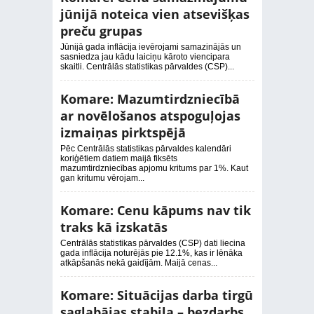
jūnijā noteica vien atsevišķas
preču grupas
Jūnijā gada inflācija ievērojami samazinājās un
sasniedza jau kādu laiciņu kāroto viencipara
skaitli. Centrālās statistikas pārvaldes (CSP)...
Komare: Mazumtirdzniecībā
ar novēlošanos atspoguļojas
izmaiņas pirktspējā
Pēc Centrālās statistikas pārvaldes kalendāri
koriģētiem datiem maijā fiksēts
mazumtirdzniecības apjomu kritums par 1%. Kaut
gan kritumu vērojam...
Komare: Cenu kāpums nav tik
traks kā izskatās
Centrālās statistikas pārvaldes (CSP) dati liecina
gada inflācija noturējās pie 12.1%, kas ir lēnāka
atkāpšanās nekā gaidījām. Maijā cenas...
Komare: Situācijas darba tirgū
saglabājas stabila – bezdarbs