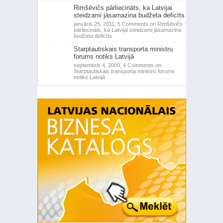
Rimšēvičs pārliecināts, ka Latvijai
steidzami jāsamazina budžeta deficīts
janvāris 25, 2011,
5 Comments
on Rimšēvičs
pārliecināts, ka Latvijai steidzami jāsamazina
budžeta deficīts
Starptautiskais transporta ministru
forums notiks Latvijā
septembris 4, 2009,
4 Comments
on
Starptautiskais transporta ministru forums
notiks Latvijā