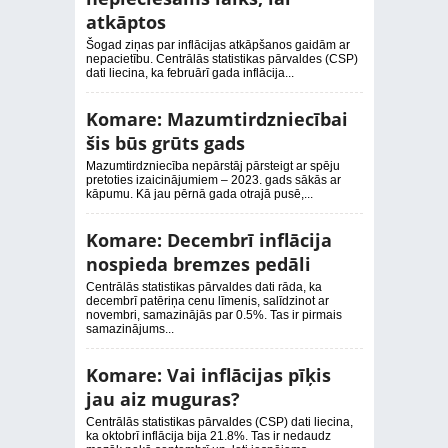
atkāptos
Šogad ziņas par inflācijas atkāpšanos gaidām ar
nepacietību. Centrālās statistikas pārvaldes (CSP)
dati liecina, ka februārī gada inflācija...
Komare: Mazumtirdzniecībai
šis būs grūts gads
Mazumtirdzniecība nepārstāj pārsteigt ar spēju
pretoties izaicinājumiem – 2023. gads sākās ar
kāpumu. Kā jau pērnā gada otrajā pusē,...
Komare: Decembrī inflācija
nospieda bremzes pedāli
Centrālās statistikas pārvaldes dati rāda, ka
decembrī patēriņa cenu līmenis, salīdzinot ar
novembri, samazinājās par 0.5%. Tas ir pirmais
samazinājums...
Komare: Vai inflācijas pīķis
jau aiz muguras?
Centrālās statistikas pārvaldes (CSP) dati liecina,
ka oktobrī inflācija bija 21.8%. Tas ir nedaudz