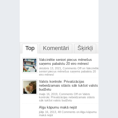
Top
Komentāri
Šķirkļi
Vakcinētie seniori piecus mēnešus
saņems pabalstu 20 eiro mēnesī
oktobris 13, 2021,
Comments Off
on Vakcinētie
seniori piecus mēnešus saņems pabalstu 20
eiro mēnesī
Valsts kontrole: Privatizācijas
nebeidzamais stāsts sāk tukšot valsts
budžetu
maijs 16, 2019,
Comments Off
on Valsts
kontrole: Privatizācijas nebeidzamais stāsts
sāk tukšot valsts budžetu
Algu kāpumu makā nejūt
jūlijs 16, 2013,
48 Comments
on Algu kāpumu
makā nejūt