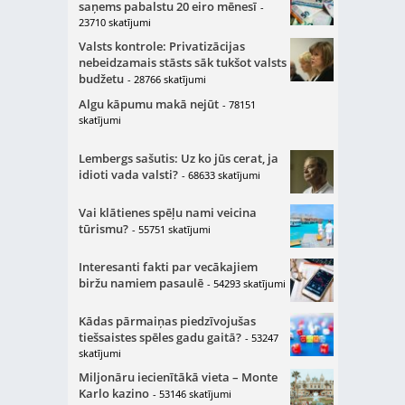
saņems pabalstu 20 eiro mēnesī
-
23710 skatījumi
Valsts kontrole: Privatizācijas
nebeidzamais stāsts sāk tukšot valsts
budžetu
- 28766 skatījumi
Algu kāpumu makā nejūt
- 78151
skatījumi
Lembergs sašutis: Uz ko jūs cerat, ja
idioti vada valsti?
- 68633 skatījumi
Vai klātienes spēļu nami veicina
tūrismu?
- 55751 skatījumi
Interesanti fakti par vecākajiem
biržu namiem pasaulē
- 54293 skatījumi
Kādas pārmaiņas piedzīvojušas
tiešsaistes spēles gadu gaitā?
- 53247
skatījumi
Miljonāru iecienītākā vieta – Monte
Karlo kazino
- 53146 skatījumi