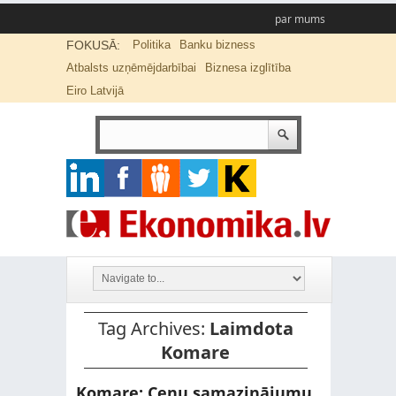
par mums
FOKUSĀ:
Politika
Banku bizness
Atbalsts uzņēmējdarbībai
Biznesa izglītība
Eiro Latvijā
Tag Archives:
Laimdota
Komare
Komare: Cenu samazinājumu