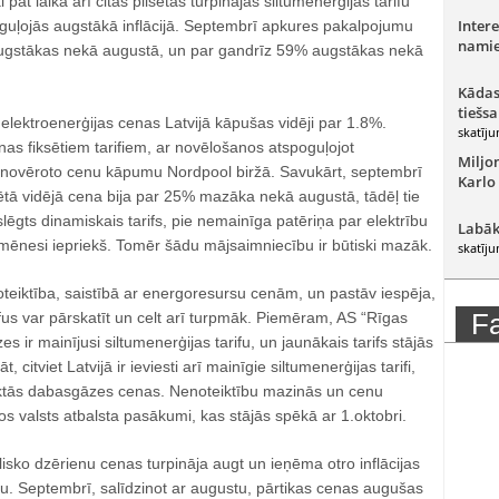
 pat laikā arī citās pilsētās turpinājās siltumenerģijas tarifu
Intere
guļojās augstākā inflācijā. Septembrī apkures pakalpojumu
namie
augstākas nekā augustā, un par gandrīz 59% augstākas nekā
Kādas
tiešsa
 elektroenerģijas cenas Latvijā kāpušas vidēji par 1.8%.
skatīju
as fiksētiem tarifiem, ar novēlošanos atspoguļojot
Miljo
 novēroto cenu kāpumu Nordpool biržā. Savukārt, septembrī
Karlo
ētā vidējā cena bija par 25% mazāka nekā augustā, tādēļ tie
slēgts dinamiskais tarifs, pie nemainīga patēriņa par elektrību
Labāk
nesi iepriekš. Tomēr šādu mājsaimniecību ir būtiski mazāk.
skatīju
oteiktība, saistībā ar energoresursu cenām, un pastāv iespēja,
F
ifus var pārskatīt un celt arī turpmāk. Piemēram, AS “Rīgas
es ir mainījusi siltumenerģijas tarifu, un jaunākais tarifs stājās
, citviet Latvijā ir ieviesti arī mainīgie siltumenerģijas tarifi,
pirktās dabasgāzes cenas. Nenoteiktību mazinās un cenu
s valsts atbalsta pasākumi, kas stājās spēkā ar 1.oktobri.
isko dzērienu cenas turpināja augt un ieņēma otro inflācijas
tu. Septembrī, salīdzinot ar augustu, pārtikas cenas augušas