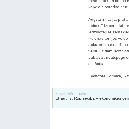
minētie faktori līdzē
kopējais patēriņa cenu
Augstā inflācija, prot
netiek līdzi cenu kāpu
iedzīvotāji ar zemāki
ikdienas tēriņos veido
apkures un elektrības
vērsti uz tiem iedzīvo
pabalsts, neatspoguļosi
situāciju.
Laimdota Komare, Sw
< Iepriekšējais raksts
Strautiņš: Rūpniecība – ekonomikas če