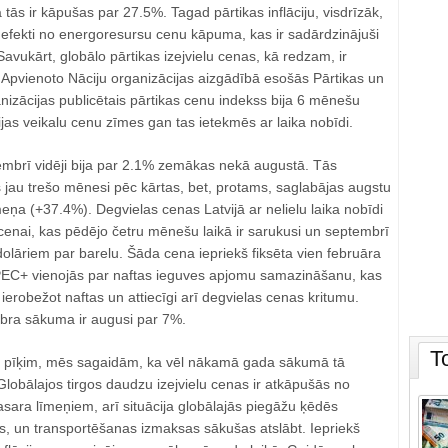
 tās ir kāpušas par 27.5%. Tagad pārtikas inflāciju, visdrīzāk,
ie efekti no energoresursu cenu kāpuma, kas ir sadārdzinājuši
vukārt, globālo pārtikas izejvielu cenas, kā redzam, ir
Apvienoto Nāciju organizācijas aizgādībā esošās Pārtikas un
izācijas publicētais pārtikas cenu indekss bija 6 mēnešu
jas veikalu cenu zīmes gan tas ietekmēs ar laika nobīdi.
mbrī vidēji bija par 2.1% zemākas nekā augustā. Tās
 jau trešo mēnesi pēc kārtas, bet, protams, saglabājas augstu
eņa (+37.4%). Degvielas cenas Latvijā ar nelielu laika nobīdi
cenai, kas pēdējo četru mēnešu laikā ir sarukusi un septembrī
olāriem par barelu. Šāda cena iepriekš fiksēta vien februāra
PEC+ vienojās par naftas ieguves apjomu samazināšanu, kas
 ierobežot naftas un attiecīgi arī degvielas cenas kritumu.
bra sākuma ir augusi par 7%.
T
tuvu pīķim, mēs sagaidām, ka vēl nākamā gada sākumā tā
lobālajos tirgos daudzu izejvielu cenas ir atkāpušās no
sara līmeņiem, arī situācija globālajās piegāžu ķēdēs
 un transportēšanas izmaksas sākušas atslābt. Iepriekš