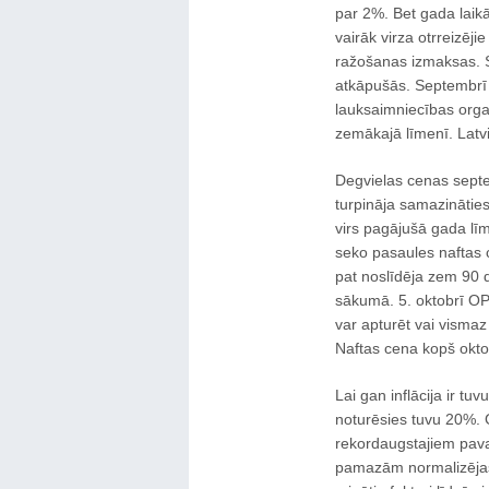
par 2%. Bet gada laikā
vairāk virza otrreizēj
ražošanas izmaksas. Sa
atkāpušās. Septembrī 
lauksaimniecības organ
zemākajā līmenī. Latvi
Degvielas cenas septe
turpināja samazināties
virs pagājušā gada līm
seko pasaules naftas 
pat noslīdēja zem 90 d
sākumā. 5. oktobrī O
var apturēt vai vismaz
Naftas cena kopš okto
Lai gan inflācija ir 
noturēsies tuvu 20%. G
rekordaugstajiem pava
pamazām normalizējas,