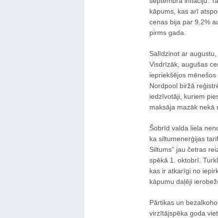
septembra inflāciju. Tai
kāpums, kas arī atspo
cenas bija par 9.2% 
pirms gada.
Salīdzinot ar augustu,
Visdrīzāk, augušas cen
iepriekšējos mēnešos
Nordpool biržā reģistr
iedzīvotāji, kuriem pie
maksāja mazāk nekā mē
Šobrīd valda liela nen
ka siltumenerģijas tar
Siltums” jau četras reiz
spēkā 1. oktobrī. Turklāt
kas ir atkarīgi no ie
kāpumu daļēji ierobežo
Pārtikas un bezalkohol
virzītājspēka goda vie