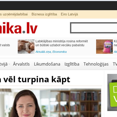
ts uzņēmējdarbībai
Biznesa izglītība
Eiro Latvijā
lai,
Septiņos mēnešos Vivi vilcienos
s budžetu?
pārvadāti 12 miljoni pasažieru; jūlijā
97,4 % reisu izpildīti laikā
Aktuālā ziņa
,
Bizness Latvijā
,
Tirdzniecība
vijā
Ārvalstīs
Likumdošana
Izglītība
Tehnoloģijas
T
a vēl turpina kāpt