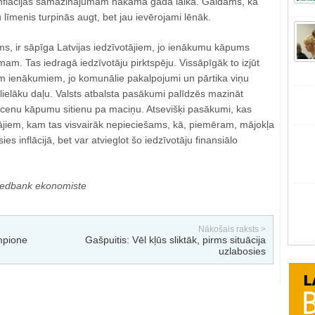
s inflācijas samazinājumam nākamā gada laikā. Gaidāms, ka
 līmenis turpinās augt, bet jau ievērojami lēnāk.
ams, ir sāpīga Latvijas iedzīvotājiem, jo ienākumu kāpums
mam. Tas iedragā iedzīvotāju pirktspēju. Vissāpīgāk to izjūt
em ienākumiem, jo komunālie pakalpojumi un pārtika viņu
 lielāku daļu. Valsts atbalsta pasākumi palīdzēs mazināt
 cenu kāpumu sitienu pa maciņu. Atsevišķi pasākumi, kas
tājiem, kam tas visvairāk nepieciešams, kā, piemēram, mājokļa
es inflācijā, bet var atvieglot šo iedzīvotāju finansiālo
edbank ekonomiste
Nākošais raksts >
mpione
Gašpuitis: Vēl kļūs sliktāk, pirms situācija
uzlabosies