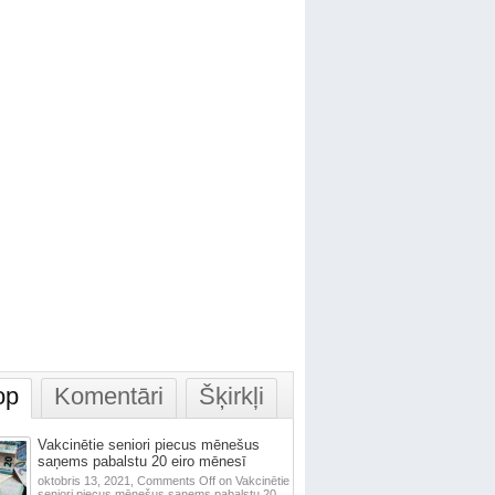
op
Komentāri
Šķirkļi
Vakcinētie seniori piecus mēnešus
saņems pabalstu 20 eiro mēnesī
oktobris 13, 2021,
Comments Off
on Vakcinētie
seniori piecus mēnešus saņems pabalstu 20