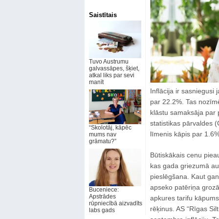
Saistītais
Tuvo Austrumu
galvassāpes, šķiet,
atkal liks par sevi
manīt
Inflācija ir sasniegus
par 22.2%. Tas nozīmē
klāstu samaksāja par 
statistikas pārvaldes 
“Skolotāj, kāpēc
līmenis kāpis par 1.6%
mums nav
grāmatu?”
Būtiskākais cenu pieau
kas gada griezumā aug
pieslēgšana. Kaut gan 
apseko patēriņa grozā
Buceniece:
Apstrādes
apkures tarifu kāpums 
rūpniecībā aizvadīts
rēķinus. AS “Rīgas Sil
labs gads