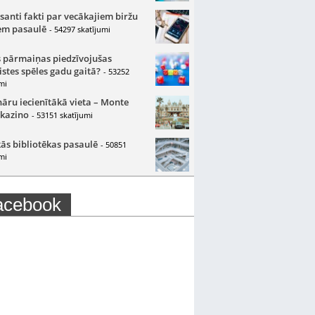
santi fakti par vecākajiem biržu
m pasaulē
- 54297 skatījumi
 pārmaiņas piedzīvojušas
istes spēles gadu gaitā?
- 53252
mi
nāru iecienītākā vieta – Monte
 kazino
- 53151 skatījumi
ās bibliotēkas pasaulē
- 50851
mi
acebook