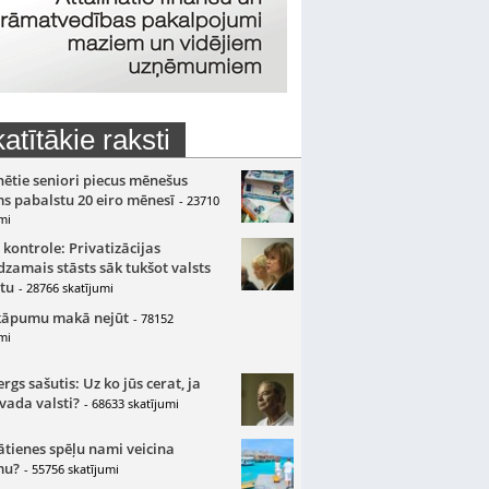
atītākie raksti
nētie seniori piecus mēnešus
s pabalstu 20 eiro mēnesī
- 23710
mi
 kontrole: Privatizācijas
zamais stāsts sāk tukšot valsts
tu
- 28766 skatījumi
kāpumu makā nejūt
- 78152
mi
gs sašutis: Uz ko jūs cerat, ja
 vada valsti?
- 68633 skatījumi
ātienes spēļu nami veicina
mu?
- 55756 skatījumi