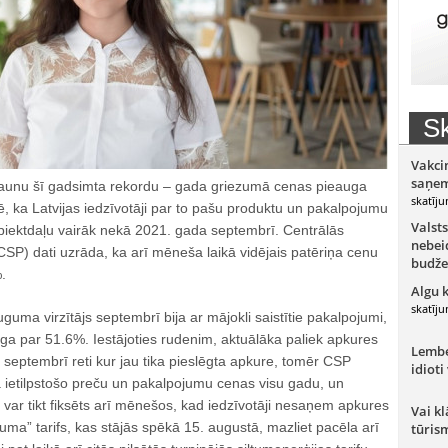
Sk
Vakci
saņem
i jaunu šī gadsimta rekordu – gada griezumā cenas pieauga
skatīju
, ka Latvijas iedzīvotāji par to pašu produktu un pakalpojumu
Valsts
piektdaļu vairāk nekā 2021. gada septembrī. Centrālās
nebeid
(CSP) dati uzrāda, ka arī mēneša laikā vidējais patēriņa cenu
budže
.
Algu 
skatīju
guma virzītājs septembrī bija ar mājokli saistītie pakalpojumi,
a par 51.6%. Iestājoties rudenim, aktuālāka paliek apkures
Lember
septembrī reti kur jau tika pieslēgta apkure, tomēr CSP
idioti
 ietilpstošo preču un pakalpojumu cenas visu gadu, un
var tikt fiksēts arī mēnešos, kad iedzīvotāji nesaņem apkures
Vai kl
tuma” tarifs, kas stājās spēkā 15. augustā, mazliet pacēla arī
tūris