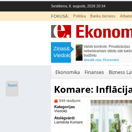
Sestdiena, 8. augusts, 2026 20:34
FOKUSĀ:
Politika
Banku bizness
Atbals
>
Labklājības ministrija rosina reformēt
Kā sagatavot bērnu sko
Ziņas&
un būtiski uzlabot vecāku pabalstu
nepārslogojot ģimene
Viedokļi
<
Aktuālā ziņa
,
Ekonomika
Aktuālā ziņa
,
Izglītība
Ekonomika
Finanses
Bizness Lat
Komare: Inflācij
Tweet
848 skatījumi
Kategorijas
Viedokļi
Atslēgvārdi
Laimdota Komare