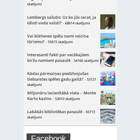
skatījumi
Lembergs sašutis: Uz ko jūs cerat, ja
idioti vada valsti?
- 68614 skatījumi
Vai klātienes spēļu nami veicina
tūrismu?
- 55615 skatījumi
Interesanti fakti par vecākajiem
biržu namiem pasaulē
- 54166 skatījumi
Kādas pārmaiņas piedzīvojušas
tiešsaistes spēles gadu gaitā?
- 53121
skatījumi
Miljonāru iecienītākā vieta – Monte
Karlo kazino
- 53010 skatījumi
Labākās bibliotēkas pasaulē
- 50713
skatījumi
Facebook