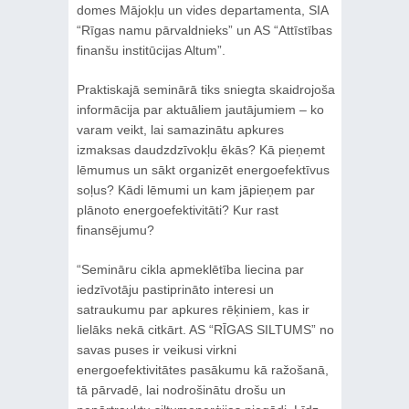
domes Mājokļu un vides departamenta, SIA
“Rīgas namu pārvaldnieks” un AS “Attīstības
finanšu institūcijas Altum”.
Praktiskajā seminārā tiks sniegta skaidrojoša
informācija par aktuāliem jautājumiem – ko
varam veikt, lai samazinātu apkures
izmaksas daudzdzīvokļu ēkās? Kā pieņemt
lēmumus un sākt organizēt energoefektīvus
soļus? Kādi lēmumi un kam jāpieņem par
plānoto energoefektivitāti? Kur rast
finansējumu?
“Semināru cikla apmeklētība liecina par
iedzīvotāju pastiprināto interesi un
satraukumu par apkures rēķiniem, kas ir
lielāks nekā citkārt. AS “RĪGAS SILTUMS” no
savas puses ir veikusi virkni
energoefektivitātes pasākumu kā ražošanā,
tā pārvadē, lai nodrošinātu drošu un