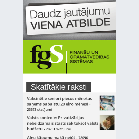
Skatītākie raksti
Vakcinētie seniori piecus mēnešus
saņems pabalstu 20 eiro mēnesī
-
23673 skatījumi
Valsts kontrole: Privatizācijas
nebeidzamais stāsts sāk tukšot valsts
budžetu
- 28731 skatījumi
Algu kāpumu makā nejūt
- 78096