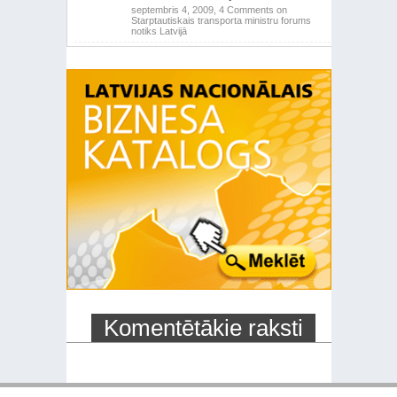
septembris 4, 2009,
4 Comments
on
Starptautiskais transporta ministru forums
notiks Latvijā
Komentētākie raksti