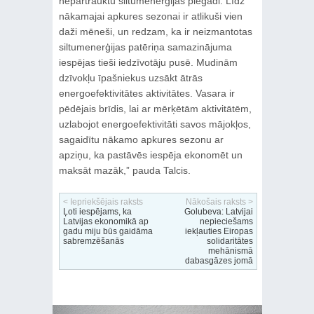
nepārtrauktu siltumenerģijas piegādi. Līdz
nākamajai apkures sezonai ir atlikuši vien
daži mēneši, un redzam, ka ir neizmantotas
siltumenerģijas patēriņa samazinājuma
iespējas tieši iedzīvotāju pusē. Mudinām
dzīvokļu īpašniekus uzsākt ātrās
energoefektivitātes aktivitātes. Vasara ir
pēdējais brīdis, lai ar mērķētām aktivitātēm,
uzlabojot energoefektivitāti savos mājokļos,
sagaidītu nākamo apkures sezonu ar
apziņu, ka pastāvēs iespēja ekonomēt un
maksāt mazāk,” pauda Talcis.
< Iepriekšējais raksts
Nākošais raksts >
Ļoti iespējams, ka
Golubeva: Latvijai
Latvijas ekonomikā ap
nepieciešams
gadu miju būs gaidāma
iekļauties Eiropas
sabremzēšanās
solidaritātes
mehānismā
dabasgāzes jomā