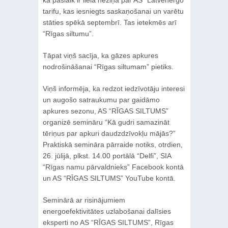
ka pašlaik ir liela neziņa par AS “Latvenergo”
tarifu, kas iesniegts saskaņošanai un varētu
stāties spēkā septembrī. Tas ietekmēs arī
“Rīgas siltumu”.
Tāpat viņš sacīja, ka gāzes apkures
nodrošināšanai “Rīgas siltumam” pietiks.
Viņš informēja, ka redzot iedzīvotāju interesi
un augošo satraukumu par gaidāmo
apkures sezonu, AS “RĪGAS SILTUMS”
organizē semināru “Kā gudri samazināt
tēriņus par apkuri daudzdzīvokļu mājās?”
Praktiskā semināra pārraide notiks, otrdien,
26. jūlijā, plkst. 14.00 portālā “Delfi”, SIA
“Rīgas namu pārvaldnieks” Facebook kontā
un AS “RĪGAS SILTUMS” YouTube kontā.
Seminārā ar risinājumiem
energoefektivitātes uzlabošanai dalīsies
eksperti no AS “RĪGAS SILTUMS”, Rīgas