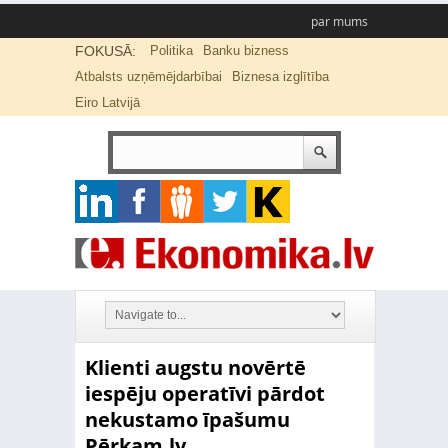
par mums
FOKUSĀ:
Politika
Banku bizness
Atbalsts uzņēmējdarbībai
Biznesa izglītība
Eiro Latvijā
Klienti augstu novērtē
iespēju operatīvi pārdot
nekustamo īpašumu
Pērkam.lv