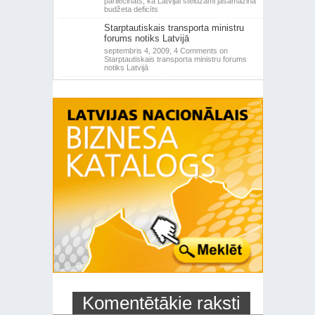
pārliecināts, ka Latvijai steidzami jāsamazina
budžeta deficīts
Starptautiskais transporta ministru
forums notiks Latvijā
septembris 4, 2009,
4 Comments
on
Starptautiskais transporta ministru forums
notiks Latvijā
Komentētākie raksti