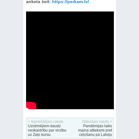
anketa šeit:
https://perkam.lv/
< Iepriekšējais raksts
Nākošais raksts >
Uzņēmējiem daudz
Pandēmijas laiks
neskaidrību par virzību
maina attieksmi pret
uz Zaļo kursu
ceļošanu pa Latviju