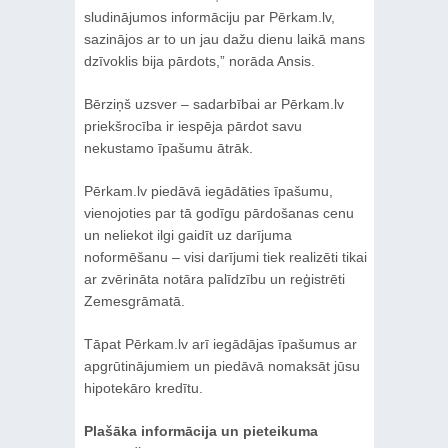
sludinājumos informāciju par Pērkam.lv,
sazinājos ar to un jau dažu dienu laikā mans
dzīvoklis bija pārdots,” norāda Ansis.
Bērziņš uzsver – sadarbībai ar Pērkam.lv
priekšrocība ir iespēja pārdot savu
nekustamo īpašumu ātrāk.
Pērkam.lv piedāvā iegādāties īpašumu,
vienojoties par tā godīgu pārdošanas cenu
un neliekot ilgi gaidīt uz darījuma
noformēšanu – visi darījumi tiek realizēti tikai
ar zvērināta notāra palīdzību un reģistrēti
Zemesgrāmatā.
Tāpat Pērkam.lv arī iegādājas īpašumus ar
apgrūtinājumiem un piedāvā nomaksāt jūsu
hipotekāro kredītu.
Plašāka informācija un pieteikuma