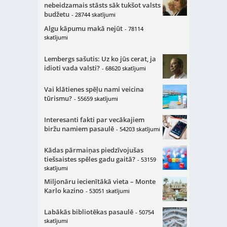
nebeidzamais stāsts sāk tukšot valsts
budžetu
- 28744 skatījumi
Algu kāpumu makā nejūt
- 78114
skatījumi
Lembergs sašutis: Uz ko jūs cerat, ja
idioti vada valsti?
- 68620 skatījumi
Vai klātienes spēļu nami veicina
tūrismu?
- 55659 skatījumi
Interesanti fakti par vecākajiem
biržu namiem pasaulē
- 54203 skatījumi
Kādas pārmaiņas piedzīvojušas
tiešsaistes spēles gadu gaitā?
- 53159
skatījumi
Miljonāru iecienītākā vieta – Monte
Karlo kazino
- 53051 skatījumi
Labākās bibliotēkas pasaulē
- 50754
skatījumi