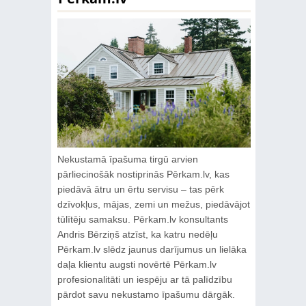
Nekustamā īpašuma tirgū arvien
pārliecinošāk nostiprinās Pērkam.lv, kas
piedāvā ātru un ērtu servisu – tas pērk
dzīvokļus, mājas, zemi un mežus, piedāvājot
tūlītēju samaksu. Pērkam.lv konsultants
Andris Bērziņš atzīst, ka katru nedēļu
Pērkam.lv slēdz jaunus darījumus un lielāka
daļa klientu augsti novērtē Pērkam.lv
profesionalitāti un iespēju ar tā palīdzību
pārdot savu nekustamo īpašumu dārgāk.