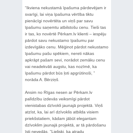
“Ikviena nekustamā īpašuma pārdevējam ir
svarīgi, lai viņa īpašuma vērtība tiktu
pienācīgi novērtēta un viņš par savu
īpašumu saņemtu atbilstošu cenu. Tieši tas
ir tas, ko novērtē Pērkam.lv klienti – iespēju
pārdot savu nekustamo īpašumu par
izdevīgāko cenu. Mēģinot pārdot nekustamo
īpašumu pašu spēkiem, nereti nākas
apkrāpt pašam sevi, norādot zemāku cenu
vai neadekvāti augstu, kas nozīmē, ka
īpašumu pārdot būs ļoti apgrūtinoši, ”
norāda A. Bērziņš.
Ansim no Rīgas nesen ar Pērkam.lv
palīdzību izdevās veiksmīgi pārdot
vienistabas dzīvokli jaunajā projektā. Viņš
atzīst, ka, lai arī dzīvoklis atbilda visiem
priekšstatiem, kādam jābūt elegantam
dzīvoklim jaunajā projektā, ar tā pārdošanu
īsti nevedās. “Lieliski, ka atradu