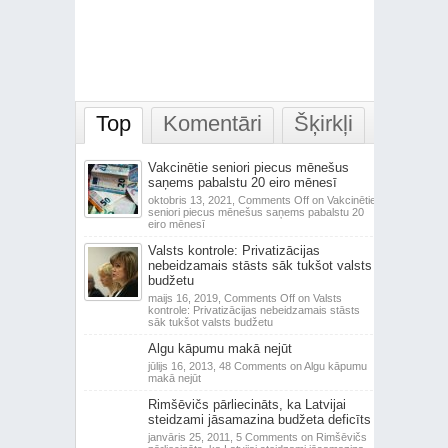
Top
Komentāri
Šķirkļi
Vakcinētie seniori piecus mēnešus
saņems pabalstu 20 eiro mēnesī
oktobris 13, 2021,
Comments Off
on Vakcinētie
seniori piecus mēnešus saņems pabalstu 20
eiro mēnesī
Valsts kontrole: Privatizācijas
nebeidzamais stāsts sāk tukšot valsts
budžetu
maijs 16, 2019,
Comments Off
on Valsts
kontrole: Privatizācijas nebeidzamais stāsts
sāk tukšot valsts budžetu
Algu kāpumu makā nejūt
jūlijs 16, 2013,
48 Comments
on Algu kāpumu
makā nejūt
Rimšēvičs pārliecināts, ka Latvijai
steidzami jāsamazina budžeta deficīts
janvāris 25, 2011,
5 Comments
on Rimšēvičs