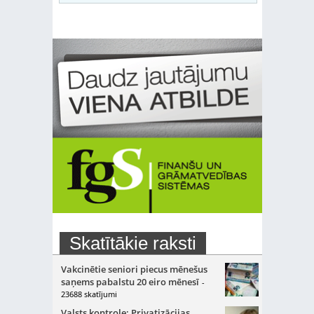
Skatītākie raksti
Vakcinētie seniori piecus mēnešus
saņems pabalstu 20 eiro mēnesī
-
23688 skatījumi
Valsts kontrole: Privatizācijas