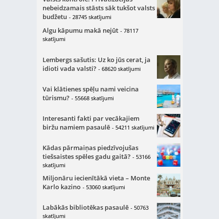
nebeidzamais stāsts sāk tukšot valsts
budžetu
- 28745 skatījumi
Algu kāpumu makā nejūt
- 78117
skatījumi
Lembergs sašutis: Uz ko jūs cerat, ja
idioti vada valsti?
- 68620 skatījumi
Vai klātienes spēļu nami veicina
tūrismu?
- 55668 skatījumi
Interesanti fakti par vecākajiem
biržu namiem pasaulē
- 54211 skatījumi
Kādas pārmaiņas piedzīvojušas
tiešsaistes spēles gadu gaitā?
- 53166
skatījumi
Miljonāru iecienītākā vieta – Monte
Karlo kazino
- 53060 skatījumi
Labākās bibliotēkas pasaulē
- 50763
skatījumi