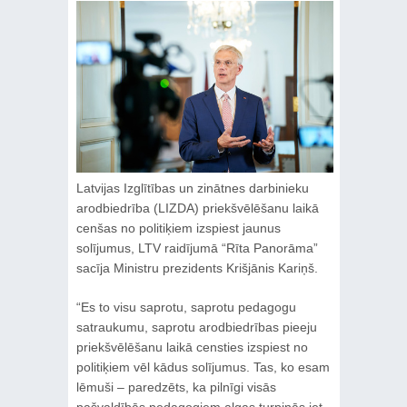
Latvijas Izglītības un zinātnes darbinieku
arodbiedrība (LIZDA) priekšvēlēšanu laikā
cenšas no politiķiem izspiest jaunus
solījumus, LTV raidījumā “Rīta Panorāma”
sacīja Ministru prezidents Krišjānis Kariņš.
“Es to visu saprotu, saprotu pedagogu
satraukumu, saprotu arodbiedrības pieeju
priekšvēlēšanu laikā censties izspiest no
politiķiem vēl kādus solījumus. Tas, ko esam
lēmuši – paredzēts, ka pilnīgi visās
pašvaldībās pedagogiem algas turpinās iet