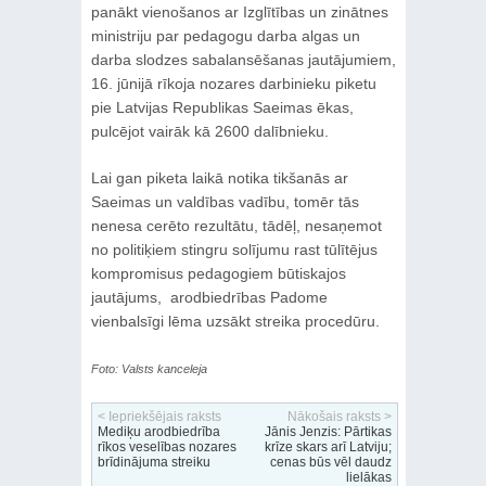
panākt vienošanos ar Izglītības un zinātnes
ministriju par pedagogu darba algas un
darba slodzes sabalansēšanas jautājumiem,
16. jūnijā rīkoja nozares darbinieku piketu
pie Latvijas Republikas Saeimas ēkas,
pulcējot vairāk kā 2600 dalībnieku.
Lai gan piketa laikā notika tikšanās ar
Saeimas un valdības vadību, tomēr tās
nenesa cerēto rezultātu, tādēļ, nesaņemot
no politiķiem stingru solījumu rast tūlītējus
kompromisus pedagogiem būtiskajos
jautājums, arodbiedrības Padome
vienbalsīgi lēma uzsākt streika procedūru.
Foto: Valsts kanceleja
< Iepriekšējais raksts
Nākošais raksts >
Mediķu arodbiedrība
Jānis Jenzis: Pārtikas
rīkos veselības nozares
krīze skars arī Latviju;
brīdinājuma streiku
cenas būs vēl daudz
lielākas