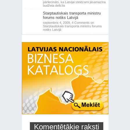
pārliecināts, ka Latvijai steidzami jāsamazina
budžeta deficīts
Starptautiskais transporta ministru
forums notiks Latvijā
septembris 4, 2009,
4 Comments
on
Starptautiskais transporta ministru forums
notiks Latvijā
Komentētākie raksti