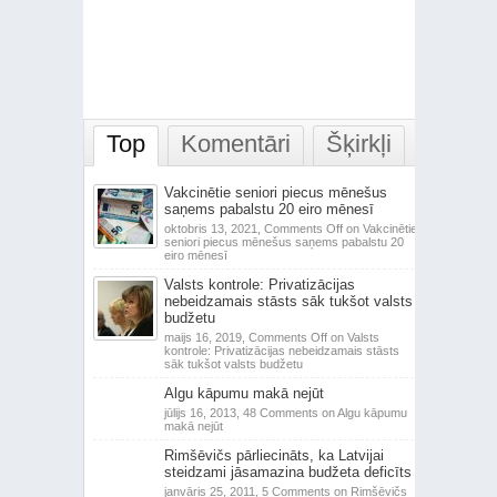
Top
Komentāri
Šķirkļi
Vakcinētie seniori piecus mēnešus
saņems pabalstu 20 eiro mēnesī
oktobris 13, 2021,
Comments Off
on Vakcinētie
seniori piecus mēnešus saņems pabalstu 20
eiro mēnesī
Valsts kontrole: Privatizācijas
nebeidzamais stāsts sāk tukšot valsts
budžetu
maijs 16, 2019,
Comments Off
on Valsts
kontrole: Privatizācijas nebeidzamais stāsts
sāk tukšot valsts budžetu
Algu kāpumu makā nejūt
jūlijs 16, 2013,
48 Comments
on Algu kāpumu
makā nejūt
Rimšēvičs pārliecināts, ka Latvijai
steidzami jāsamazina budžeta deficīts
janvāris 25, 2011,
5 Comments
on Rimšēvičs