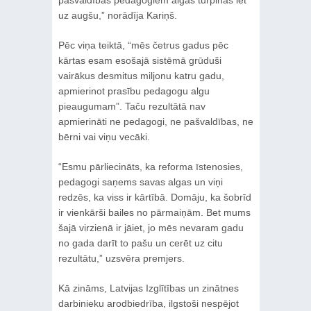
uz augšu,” norādīja Kariņš.
Pēc viņa teiktā, “mēs četrus gadus pēc
kārtas esam esošajā sistēmā grūduši
vairākus desmitus miljonu katru gadu,
apmierinot prasību pedagogu algu
pieaugumam”. Taču rezultātā nav
apmierināti ne pedagogi, ne pašvaldības, ne
bērni vai viņu vecāki.
“Esmu pārliecināts, ka reforma īstenosies,
pedagogi saņems savas algas un viņi
redzēs, ka viss ir kārtībā. Domāju, ka šobrīd
ir vienkārši bailes no pārmaiņām. Bet mums
šajā virzienā ir jāiet, jo mēs nevaram gadu
no gada darīt to pašu un cerēt uz citu
rezultātu,” uzsvēra premjers.
Kā zināms, Latvijas Izglītības un zinātnes
darbinieku arodbiedrība, ilgstoši nespējot