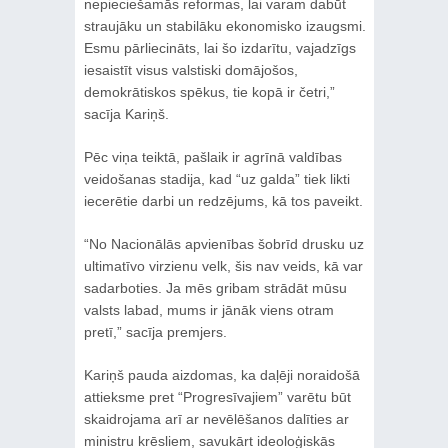
nepieciešamās reformas, lai varam dabūt
straujāku un stabilāku ekonomisko izaugsmi.
Esmu pārliecināts, lai šo izdarītu, vajadzīgs
iesaistīt visus valstiski domājošos,
demokrātiskos spēkus, tie kopā ir četri,”
sacīja Kariņš.
Pēc viņa teiktā, pašlaik ir agrīnā valdības
veidošanas stadija, kad “uz galda” tiek likti
iecerētie darbi un redzējums, kā tos paveikt.
“No Nacionālās apvienības šobrīd drusku uz
ultimatīvo virzienu velk, šis nav veids, kā var
sadarboties. Ja mēs gribam strādāt mūsu
valsts labad, mums ir jānāk viens otram
pretī,” sacīja premjers.
Kariņš pauda aizdomas, ka daļēji noraidošā
attieksme pret “Progresīvajiem” varētu būt
skaidrojama arī ar nevēlēšanos dalīties ar
ministru krēsliem, savukārt ideoloģiskās