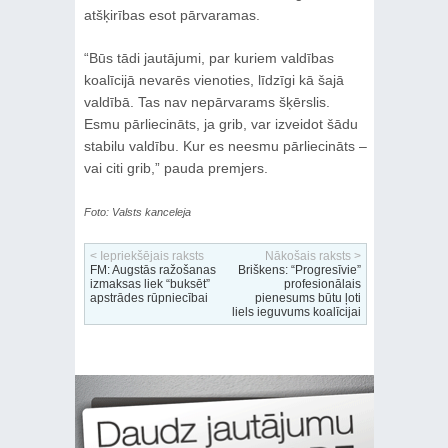
atšķirības esot pārvaramas.
“Būs tādi jautājumi, par kuriem valdības
koalīcijā nevarēs vienoties, līdzīgi kā šajā
valdībā. Tas nav nepārvarams šķērslis.
Esmu pārliecināts, ja grib, var izveidot šādu
stabilu valdību. Kur es neesmu pārliecināts –
vai citi grib,” pauda premjers.
Foto: Valsts kanceleja
< Iepriekšējais raksts
Nākošais raksts >
FM: Augstās ražošanas
Briškens: “Progresīvie”
izmaksas liek “buksēt”
profesionālais
apstrādes rūpniecībai
pienesums būtu ļoti
liels ieguvums koalīcijai