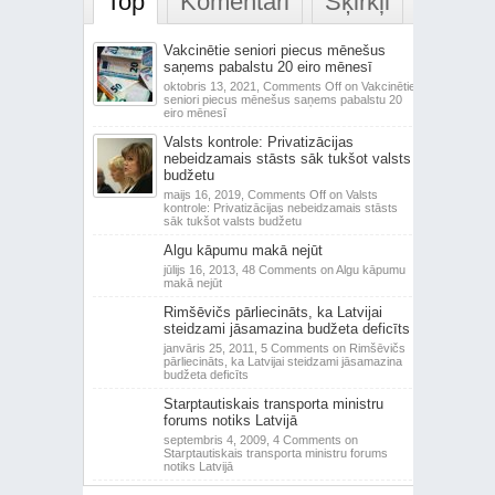
Top
Komentāri
Šķirkļi
Vakcinētie seniori piecus mēnešus
saņems pabalstu 20 eiro mēnesī
oktobris 13, 2021,
Comments Off
on Vakcinētie
seniori piecus mēnešus saņems pabalstu 20
eiro mēnesī
Valsts kontrole: Privatizācijas
nebeidzamais stāsts sāk tukšot valsts
budžetu
maijs 16, 2019,
Comments Off
on Valsts
kontrole: Privatizācijas nebeidzamais stāsts
sāk tukšot valsts budžetu
Algu kāpumu makā nejūt
jūlijs 16, 2013,
48 Comments
on Algu kāpumu
makā nejūt
Rimšēvičs pārliecināts, ka Latvijai
steidzami jāsamazina budžeta deficīts
janvāris 25, 2011,
5 Comments
on Rimšēvičs
pārliecināts, ka Latvijai steidzami jāsamazina
budžeta deficīts
Starptautiskais transporta ministru
forums notiks Latvijā
septembris 4, 2009,
4 Comments
on
Starptautiskais transporta ministru forums
notiks Latvijā