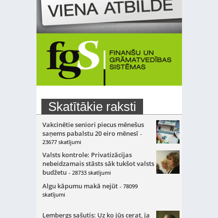
Skatītākie raksti
Vakcinētie seniori piecus mēnešus
saņems pabalstu 20 eiro mēnesī
-
23677 skatījumi
Valsts kontrole: Privatizācijas
nebeidzamais stāsts sāk tukšot valsts
budžetu
- 28733 skatījumi
Algu kāpumu makā nejūt
- 78099
skatījumi
Lembergs sašutis: Uz ko jūs cerat, ja