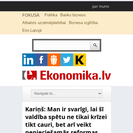
par mums
FOKUSĀ:
Politika
Banku bizness
Atbalsts uzņēmējdarbībai
Biznesa izglītība
Eiro Latvijā
Kariņš: Man ir svarīgi, lai šī
valdība spētu ne tikai krīzei
tikt cauri, bet arī veikt
nepieciešamās reformas