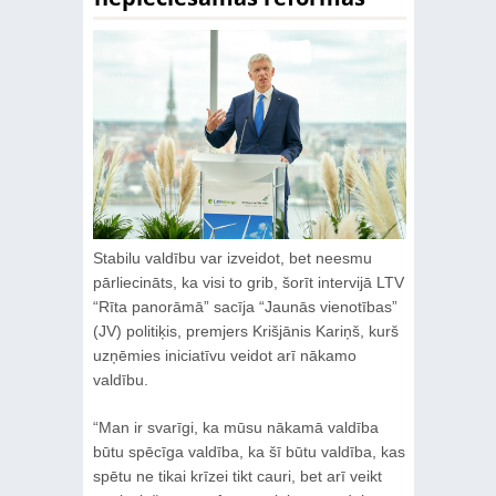
Stabilu valdību var izveidot, bet neesmu
pārliecināts, ka visi to grib, šorīt intervijā LTV
“Rīta panorāmā” sacīja “Jaunās vienotības”
(JV) politiķis, premjers Krišjānis Kariņš, kurš
uzņēmies iniciatīvu veidot arī nākamo
valdību.
“Man ir svarīgi, ka mūsu nākamā valdība
būtu spēcīga valdība, ka šī būtu valdība, kas
spētu ne tikai krīzei tikt cauri, bet arī veikt