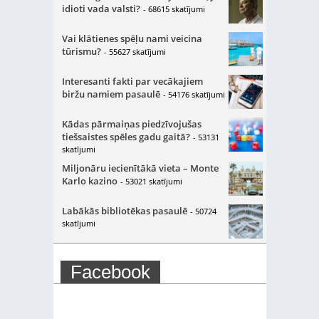
idioti vada valsti?
- 68615 skatījumi
Vai klātienes spēļu nami veicina
tūrismu?
- 55627 skatījumi
Interesanti fakti par vecākajiem
biržu namiem pasaulē
- 54176 skatījumi
Kādas pārmaiņas piedzīvojušas
tiešsaistes spēles gadu gaitā?
- 53131
skatījumi
Miljonāru iecienītākā vieta – Monte
Karlo kazino
- 53021 skatījumi
Labākās bibliotēkas pasaulē
- 50724
skatījumi
Facebook