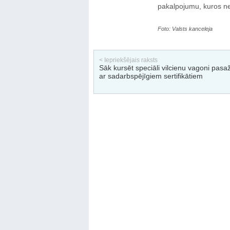
pakalpojumu, kuros ne
Foto: Valsts kanceleja
< Iepriekšējais raksts
Sāk kursēt speciāli vilcienu vagoni pasa
ar sadarbspējīgiem sertifikātiem