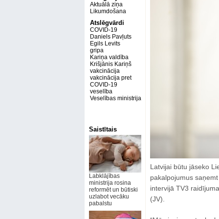
Aktuālā ziņa
Likumdošana
Atslēgvārdi
COVID-19
Daniels Pavļuts
Egils Levits
gripa
Kariņa valdība
Krišjānis Kariņš
vakcinācija
vakcinācija pret
COVID-19
veselība
Veselības ministrija
Saistītais
Latvijai būtu jāseko L
Labklājības
pakalpojumus saņemt ti
ministrija rosina
intervijā TV3 raidījum
reformēt un būtiski
uzlabot vecāku
(JV).
pabalstu