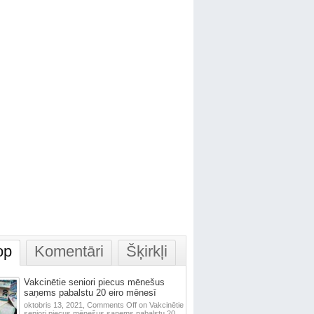
op
Komentāri
Šķirkļi
Vakcinētie seniori piecus mēnešus
saņems pabalstu 20 eiro mēnesī
oktobris 13, 2021,
Comments Off
on Vakcinētie
seniori piecus mēnešus saņems pabalstu 20