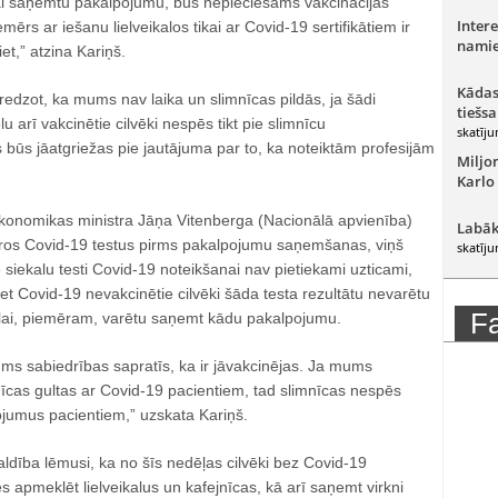
lai saņemtu pakalpojumu, būs nepieciešams vakcinācijas
Intere
emērs ar iešanu lielveikalos tikai ar Covid-19 sertifikātiem ir
namie
et,” atzina Kariņš.
Kādas
“redzot, ka mums nav laika un slimnīcas pildās, ja šādi
tiešsa
lu arī vakcinētie cilvēki nespēs tikt pie slimnīcu
skatīju
ūs jāatgriežas pie jautājuma par to, ka noteiktām profesijām
Miljo
Karlo
ekonomikas ministra Jāņa Vitenberga (Nacionālā apvienība)
Labāk
ātros Covid-19 testus pirms pakalpojumu saņemšanas, viņš
skatīju
e siekalu testi Covid-19 noteikšanai nav pietiekami uzticami,
ret Covid-19 nevakcinētie cilvēki šāda testa rezultātu nevarētu
F
lai, piemēram, varētu saņemt kādu pakalpojumu.
ums sabiedrības sapratīs, ka ir jāvakcinējas. Ja mums
mnīcas gultas ar Covid-19 pacientiem, tad slimnīcas nespēs
ojumus pacientiem,” uzskata Kariņš.
ldība lēmusi, ka no šīs nedēļas cilvēki bez Covid-19
ēs apmeklēt lielveikalus un kafejnīcas, kā arī saņemt virkni