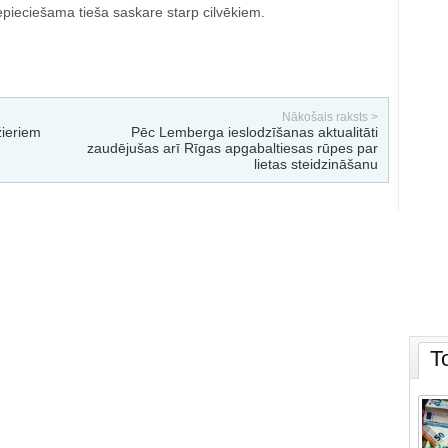
pieciešama tieša saskare starp cilvēkiem.
Nākošais raksts >
žieriem
Pēc Lemberga ieslodzīšanas aktualitāti
zaudējušas arī Rīgas apgabaltiesas rūpes par
lietas steidzināšanu
T