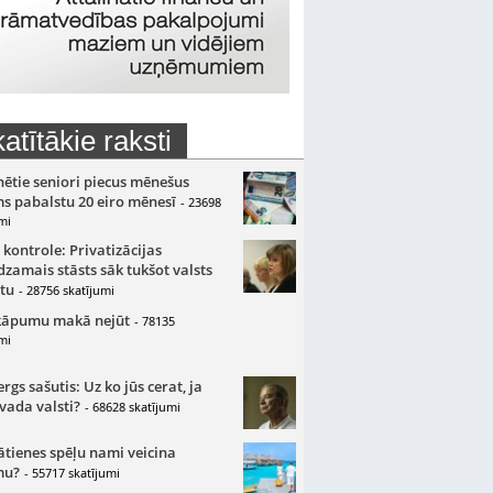
atītākie raksti
nētie seniori piecus mēnešus
s pabalstu 20 eiro mēnesī
- 23698
mi
 kontrole: Privatizācijas
zamais stāsts sāk tukšot valsts
tu
- 28756 skatījumi
kāpumu makā nejūt
- 78135
mi
gs sašutis: Uz ko jūs cerat, ja
 vada valsti?
- 68628 skatījumi
ātienes spēļu nami veicina
mu?
- 55717 skatījumi