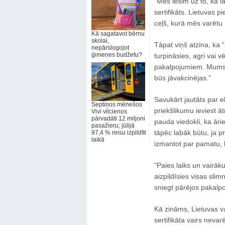
“Mēs iesim uz to, ka 
sertifikāts. Lietuvas pi
ceļš, kurā mēs varētu i
Kā sagatavot bērnu
skolai,
Tāpat viņš atzina, ka 
nepārslogojot
ģimenes budžetu?
turpināsies, agri vai vē
pakalpojumiem. Mums b
būs jāvakcinējas.”
Savukārt jautāts par 
Septiņos mēnešos
priekšlikumu ieviest 
Vivi vilcienos
pārvadāti 12 miljoni
pauda viedokli, ka āri
pasažieru; jūlijā
tāpēc labāk būtu, ja p
97,4 % reisu izpildīti
laikā
izmantot par pamatu, 
“Paies laiks un vairāk
aizpildīsies visas sli
sniegt pārējos pakalp
Kā zināms, Lietuvas va
sertifikāta vairs nevar