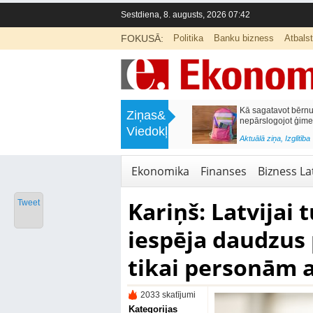
Sestdiena, 8. augusts, 2026 07:42
FOKUSĀ:
Politika
Banku bizness
Atbals
>
Labklājības ministrija rosina reformēt
Kā sagatavot bērnu sko
Ziņas&
un būtiski uzlabot vecāku pabalstu
nepārslogojot ģimene
Viedokļi
<
Aktuālā ziņa
,
Ekonomika
Aktuālā ziņa
,
Izglītība
Ekonomika
Finanses
Bizness Lat
Kariņš: Latvijai 
Tweet
iespēja daudzus
tikai personām a
2033 skatījumi
Kategorijas