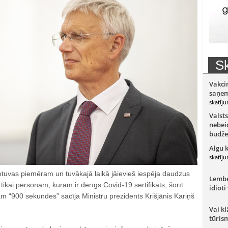
Sk
Vakci
saņem
skatīju
Valsts
nebeid
budže
Algu 
skatīju
ietuvas piemēram un tuvākajā laikā jāievieš iespēja daudzus
Lember
kai personām, kurām ir derīgs Covid-19 sertifikāts, šorīt
idioti
am “900 sekundes” sacīja Ministru prezidents Krišjānis Kariņš
Vai kl
tūris