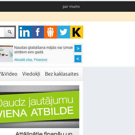
par mums
Naudas glabāšana mājās var izmaksāt
Katrs desmitais mājok
simtiem eiro gadā
pieteikums tiek noraid
kredītvēstures dēļ
Aktuālā ziņa
,
Finanses
Aktuālā ziņa
,
Finanses
V&Video
Viedokļi
Bez kaklasaites