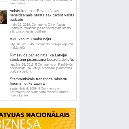
eiro mēnesī
Valsts kontrole: Privatizācijas
nebeidzamais stāsts sāk tukšot valsts
budžetu
maijs 16, 2019,
Comments Off
on Valsts
kontrole: Privatizācijas nebeidzamais stāsts
sāk tukšot valsts budžetu
Algu kāpumu makā nejūt
jūlijs 16, 2013,
48 Comments
on Algu kāpumu
makā nejūt
Rimšēvičs pārliecināts, ka Latvijai
steidzami jāsamazina budžeta deficīts
janvāris 25, 2011,
5 Comments
on Rimšēvičs
pārliecināts, ka Latvijai steidzami jāsamazina
budžeta deficīts
Starptautiskais transporta ministru
forums notiks Latvijā
septembris 4, 2009,
4 Comments
on
Starptautiskais transporta ministru forums
notiks Latvijā