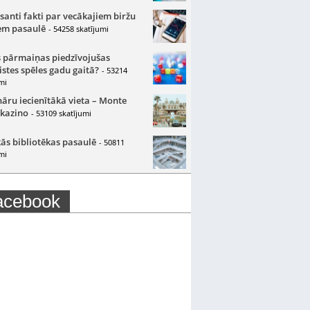
santi fakti par vecākajiem biržu
m pasaulē
- 54258 skatījumi
 pārmaiņas piedzīvojušas
istes spēles gadu gaitā?
- 53214
mi
nāru iecienītākā vieta – Monte
 kazino
- 53109 skatījumi
ās bibliotēkas pasaulē
- 50811
mi
acebook