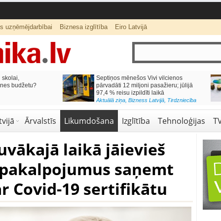
ts uzņēmējdarbībai
Biznesa izglītība
Eiro Latvijā
lai,
Septiņos mēnešos Vivi vilcienos
s budžetu?
pārvadāti 12 miljoni pasažieru; jūlijā
97,4 % reisu izpildīti laikā
Aktuālā ziņa
,
Bizness Latvijā
,
Tirdzniecība
vijā
Ārvalstīs
Likumdošana
Izglītība
Tehnoloģijas
T
tuvākajā laikā jāievieš
 pakalpojumus saņemt
r Covid-19 sertifikātu