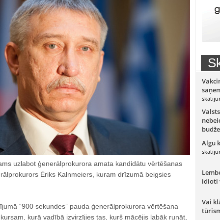
Sk
Vakci
saņem
skatīju
Valsts
nebeid
budže
Algu 
skatīju
šams uzlabot ģenerālprokurora amata kandidātu vērtēšanas
Lember
rālprokurors Ēriks Kalnmeiers, kuram drīzumā beigsies
idioti
Vai kl
aidījumā “900 sekundes” pauda ģenerālprokurora vērtēšana
tūris
kursam, kurā vadībā izvirzījies tas, kurš mācējis labāk runāt,