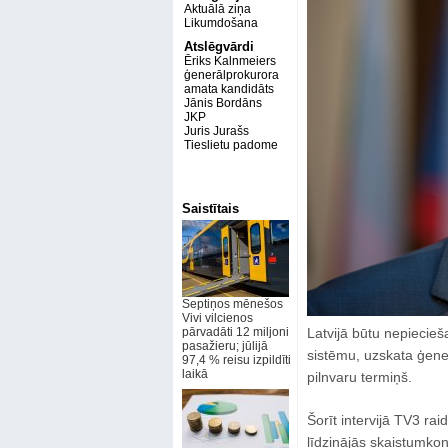
Aktuālā ziņa
Likumdošana
Atslēgvārdi
Ēriks Kalnmeiers
ģenerālprokurora
amata kandidāts
Jānis Bordāns
JKP
Juris Jurašs
Tieslietu padome
Saistītais
Septiņos mēnešos
Vivi vilcienos
pārvadāti 12 miljoni
Latvijā būtu nepiecie
pasažieru; jūlijā
sistēmu, uzskata ģene
97,4 % reisu izpildīti
laikā
pilnvaru termiņš.
Šorīt intervijā TV3 r
līdzinājās skaistumkon