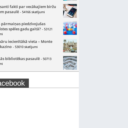
santi fakti par vecākajiem biržu
m pasaulē
- 54166 skatījumi
 pārmaiņas piedzīvojušas
istes spēles gadu gaitā?
- 53121
mi
nāru iecienītākā vieta – Monte
 kazino
- 53010 skatījumi
ās bibliotēkas pasaulē
- 50713
mi
acebook