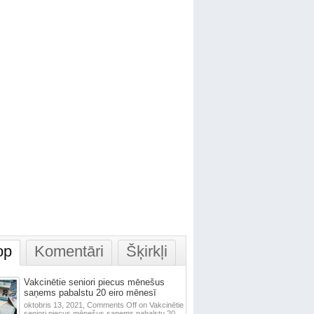
op
Komentāri
Šķirkļi
Vakcinētie seniori piecus mēnešus
saņems pabalstu 20 eiro mēnesī
oktobris 13, 2021,
Comments Off
on Vakcinētie
seniori piecus mēnešus saņems pabalstu 20