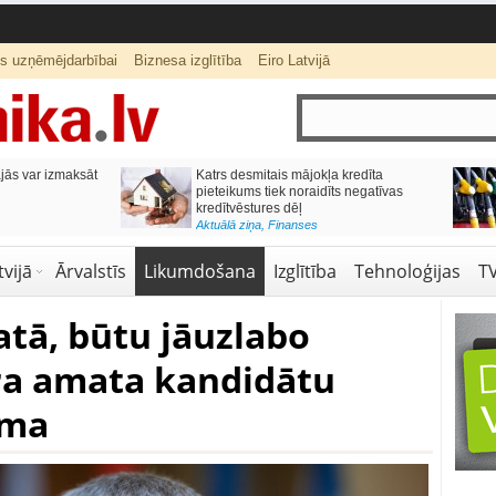
ts uzņēmējdarbībai
Biznesa izglītība
Eiro Latvijā
ās var izmaksāt
Katrs desmitais mājokļa kredīta
pieteikums tiek noraidīts negatīvas
kredītvēstures dēļ
Aktuālā ziņa
,
Finanses
vijā
Ārvalstīs
Likumdošana
Izglītība
Tehnoloģijas
T
tā, būtu jāuzlabo
ra amata kandidātu
ēma