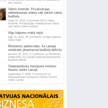
eiro mēnesī
Valsts kontrole: Privatizācijas
nebeidzamais stāsts sāk tukšot valsts
budžetu
maijs 16, 2019,
Comments Off
on Valsts
kontrole: Privatizācijas nebeidzamais stāsts
sāk tukšot valsts budžetu
Algu kāpumu makā nejūt
jūlijs 16, 2013,
48 Comments
on Algu kāpumu
makā nejūt
Rimšēvičs pārliecināts, ka Latvijai
steidzami jāsamazina budžeta deficīts
janvāris 25, 2011,
5 Comments
on Rimšēvičs
pārliecināts, ka Latvijai steidzami jāsamazina
budžeta deficīts
Starptautiskais transporta ministru
forums notiks Latvijā
septembris 4, 2009,
4 Comments
on
Starptautiskais transporta ministru forums
notiks Latvijā