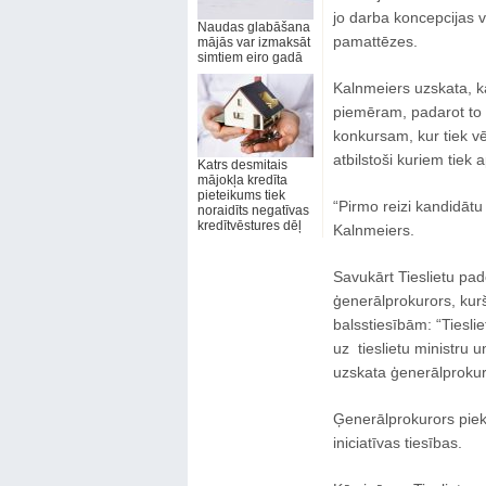
jo darba koncepcijas v
Naudas glabāšana
pamattēzes.
mājās var izmaksāt
simtiem eiro gadā
Kalnmeiers uzskata, k
piemēram, padarot to 
konkursam, kur tiek vērt
atbilstoši kuriem tie
Katrs desmitais
mājokļa kredīta
pieteikums tiek
“Pirmo reizi kandidātu 
noraidīts negatīvas
kredītvēstures dēļ
Kalnmeiers.
Savukārt Tieslietu pad
ģenerālprokurors, kurš
balsstiesībām: “Tieslie
uz tieslietu ministru u
uzskata ģenerālprokur
Ģenerālprokurors piekr
iniciatīvas tiesības.