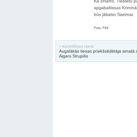
Kā zināms, Tieslietu 
apgabaltiesas Krimināl
būs jābalso Saeimai.
Foto: F64
< Iepriekšējais raksts
Augstākās tiesas priekšsēdētāja amatā s
Aigars Strupišs