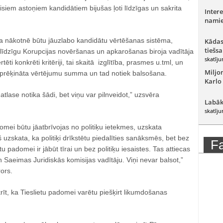
isiem astoņiem kandidātiem bijušas ļoti līdzīgas un sakrita
Intere
namie
a nākotnē būtu jāuzlabo kandidātu vērtēšanas sistēma,
Kādas
tiešsa
līdzīgu Korupcijas novēršanas un apkarošanas biroja vadītāja
skatīju
ēti konkrēti kritēriji, tai skaitā izglītība, prasmes u.tml, un
Miljo
k aprēķināta vērtējumu summa un tad notiek balsošana.
Karlo
atlase notika šādi, bet viņu var pilnveidot,” uzsvēra
Labāk
skatīju
omei būtu jāatbrīvojas no politiķu ietekmes, uzskata
 uzskata, ka politiķi drīkstētu piedalīties sanāksmēs, bet bez
F
tu padomei ir jābūt tīrai un bez politiķu iesaistes. Tas attiecas
n Saeimas Juridiskās komisijas vadītāju. Viņi nevar balsot,”
ors.
īt, ka Tieslietu padomei varētu piešķirt likumdošanas