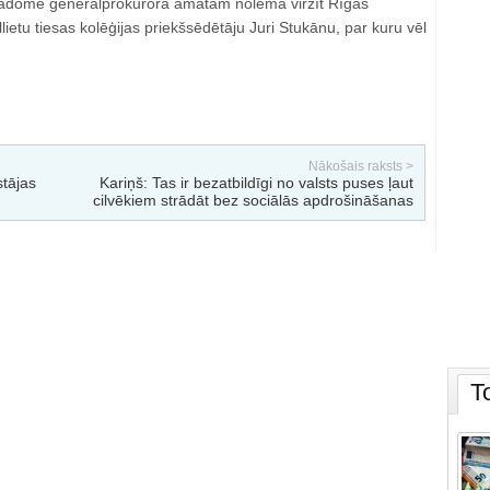
padome ģenerālprokurora amatam nolēma virzīt Rīgas
lietu tiesas kolēģijas priekšsēdētāju Juri Stukānu, par kuru vēl
Nākošais raksts >
tājas
Kariņš: Tas ir bezatbildīgi no valsts puses ļaut
cilvēkiem strādāt bez sociālās apdrošināšanas
T