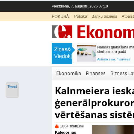
Piektdiena, 7. augusts, 2026 07:10
FOKUSĀ:
Politika
Banku bizness
Atbals
>
Septiņos mēnešos Vivi vilcienos
Naudas glabāšana māj
Ziņas&
pārvadāti 12 miljoni pasažieru; jūlijā
simtiem eiro gadā
Viedokļi
97,4 % reisu izpildīti laikā
<
Aktuālā ziņa
,
Finanses
Aktuālā ziņa
,
Bizness Latvijā
,
Tirdzniecība
Ekonomika
Finanses
Bizness Lat
Kalnmeiera ieska
Tweet
ģenerālprokuro
vērtēšanas sist
1864 skatījumi
Kategorijas