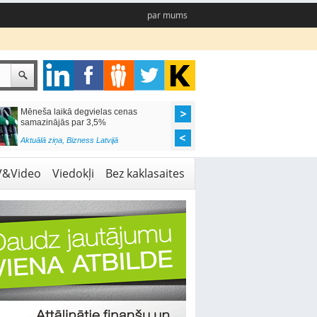
par mums
Mēneša laikā degvielas cenas
Rīgas pašvaldības sko
samazinājās par 3,5%
pieejamas 192 vietas 
Aktuālā ziņa
,
Bizness Latvijā
Aktuālā ziņa
,
Izglītība
V&Video
Viedokļi
Bez kaklasaites