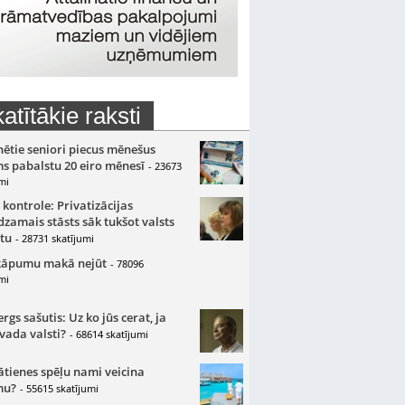
atītākie raksti
nētie seniori piecus mēnešus
s pabalstu 20 eiro mēnesī
- 23673
mi
 kontrole: Privatizācijas
zamais stāsts sāk tukšot valsts
tu
- 28731 skatījumi
kāpumu makā nejūt
- 78096
mi
gs sašutis: Uz ko jūs cerat, ja
 vada valsti?
- 68614 skatījumi
ātienes spēļu nami veicina
mu?
- 55615 skatījumi