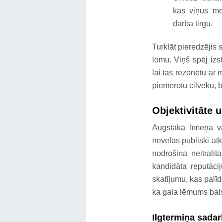
kas viņus mo
darba tirgū.
Turklāt pieredzējis 
lomu. Viņš spēj izs
lai tas rezonētu ar
piemērotu cilvēku, b
Objektivitāte 
Augstākā līmeņa va
nevēlas publiski a
nodrošina neitralit
kandidāta reputācij
skatījumu, kas palī
ka gala lēmums bals
Ilgtermiņa sadar