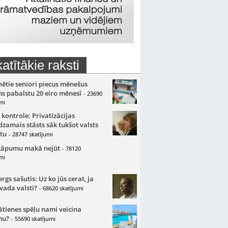
atītākie raksti
nētie seniori piecus mēnešus
s pabalstu 20 eiro mēnesī
- 23690
mi
 kontrole: Privatizācijas
zamais stāsts sāk tukšot valsts
tu
- 28747 skatījumi
kāpumu makā nejūt
- 78120
mi
gs sašutis: Uz ko jūs cerat, ja
 vada valsti?
- 68620 skatījumi
ātienes spēļu nami veicina
mu?
- 55690 skatījumi