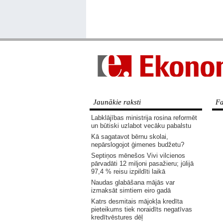
Jaunākie raksti
Fa
Labklājības ministrija rosina reformēt
un būtiski uzlabot vecāku pabalstu
Kā sagatavot bērnu skolai,
nepārslogojot ģimenes budžetu?
Septiņos mēnešos Vivi vilcienos
pārvadāti 12 miljoni pasažieru; jūlijā
97,4 % reisu izpildīti laikā
Naudas glabāšana mājās var
izmaksāt simtiem eiro gadā
Katrs desmitais mājokļa kredīta
pieteikums tiek noraidīts negatīvas
kredītvēstures dēļ