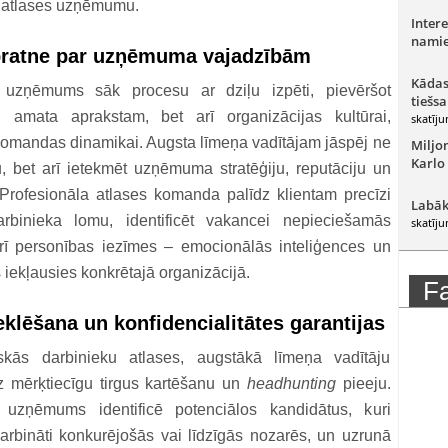
a atlases uzņēmumu.
Intere
namie
zpratne par uzņēmuma vajadzībām
Kādas
 uzņēmums sāk procesu ar dziļu izpēti, pievēršot
tiešsa
 amata aprakstam, bet arī organizācijas kultūrai,
skatīju
komandas dinamikai. Augsta līmeņa vadītājam jāspēj ne
Miljo
Karlo
, bet arī ietekmēt uzņēmuma stratēģiju, reputāciju un
 Profesionāla atlases komanda palīdz klientam precīzi
Labāk
arbinieka lomu, identificēt vakancei nepieciešamās
skatīju
ī personības iezīmes – emocionālās inteliģences un
as iekļausies konkrētajā organizācijā.
F
klēšana un konfidencialitātes garantijas
iskās darbinieku atlases, augstākā līmeņa vadītāju
uz mērķtiecīgu tirgus kartēšanu un
headhunting
pieeju.
 uzņēmums identificē potenciālos kandidātus, kuri
arbināti konkurējošās vai līdzīgās nozarēs, un uzrunā