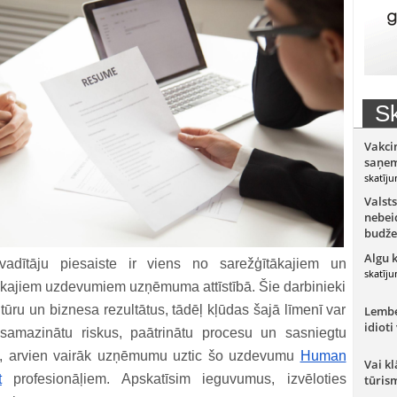
Sk
Vakci
saņem
skatīju
Valsts
nebeid
budže
Algu 
adītāju piesaiste ir viens no sarežģītākajiem un
skatīju
ākajiem uzdevumiem uzņēmuma attīstībā. Šie darbinieki
tūru un biznesa rezultātus, tādēļ kļūdas šajā līmenī var
Lember
idioti
samazinātu riskus, paātrinātu procesu un sasniegtu
s, arvien vairāk uzņēmumu uztic šo uzdevumu
Human
Vai kl
t
profesionāļiem. Apskatīsim ieguvumus, izvēloties
tūris