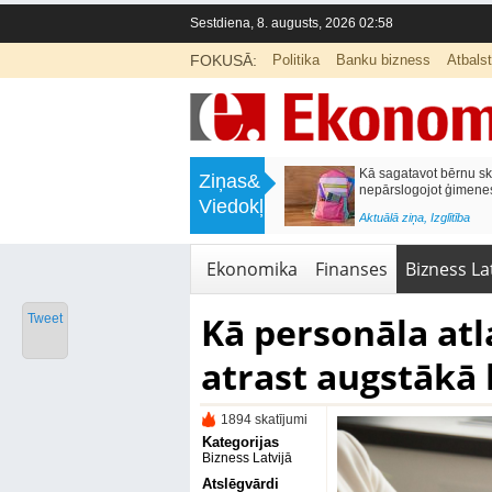
Sestdiena, 8. augusts, 2026 02:58
FOKUSĀ:
Politika
Banku bizness
Atbals
>
Labklājības ministrija rosina reformēt
Kā sagatavot bērnu sko
Ziņas&
un būtiski uzlabot vecāku pabalstu
nepārslogojot ģimene
Viedokļi
<
Aktuālā ziņa
,
Ekonomika
Aktuālā ziņa
,
Izglītība
Ekonomika
Finanses
Bizness Lat
Kā personāla at
Tweet
atrast augstākā 
1894 skatījumi
Kategorijas
Bizness Latvijā
Atslēgvārdi