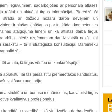
jiem ieguvumiem, sadarbojoties ar personāla atlases
 reālai un aktuālai tirgus informācijai. Pieredzējuši
enā strādā ar dažādu nozaru darba devējiem un
 viņiem ir plašas zināšanas par to, kādas kompetences
 mainās atalgojuma līmeņi un kā attīstās darba tirgus
adarbība sniedz uzņēmumam daudz vairāk nekā tikai
u sarakstu – tā ir stratēģiska konsultācija. Darbinieku
r palīdzēt:
rtēt amatu, tā tirgus vērtību un konkurētspēju;
 aprakstu, lai tas piesaistītu piemērotākos kandidātus,
ašu vai šauru auditoriju;
juma struktūru un bonusu mehānismus, kas atbilst tirgus
motivē kvalitatīvus profesionāļus;
u kandidātu uzvedībā – kā viņi izvēlas darba devējus,