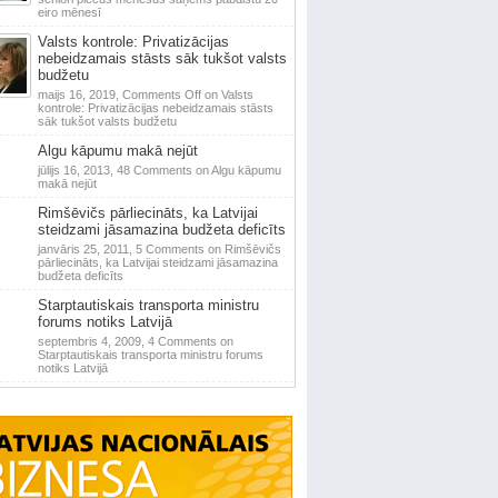
eiro mēnesī
Valsts kontrole: Privatizācijas
nebeidzamais stāsts sāk tukšot valsts
budžetu
maijs 16, 2019,
Comments Off
on Valsts
kontrole: Privatizācijas nebeidzamais stāsts
sāk tukšot valsts budžetu
Algu kāpumu makā nejūt
jūlijs 16, 2013,
48 Comments
on Algu kāpumu
makā nejūt
Rimšēvičs pārliecināts, ka Latvijai
steidzami jāsamazina budžeta deficīts
janvāris 25, 2011,
5 Comments
on Rimšēvičs
pārliecināts, ka Latvijai steidzami jāsamazina
budžeta deficīts
Starptautiskais transporta ministru
forums notiks Latvijā
septembris 4, 2009,
4 Comments
on
Starptautiskais transporta ministru forums
notiks Latvijā