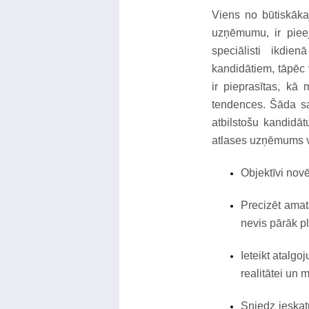
Viens no būtiskāka
uzņēmumu, ir pieeja
speciālisti ikdi
kandidātiem, tāpēc
ir pieprasītas, kā
tendences. Šāda s
atbilstošu kandidāt
atlases uzņēmums va
Objektīvi novē
Precizēt amata
nevis pārāk pl
Ieteikt atalgo
realitātei un 
Sniedz ieskat