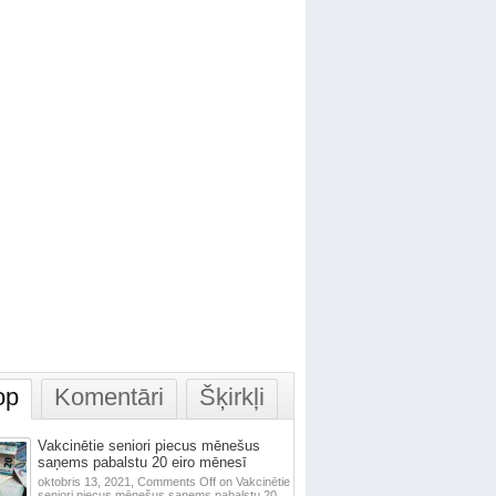
op
Komentāri
Šķirkļi
Vakcinētie seniori piecus mēnešus
saņems pabalstu 20 eiro mēnesī
oktobris 13, 2021,
Comments Off
on Vakcinētie
seniori piecus mēnešus saņems pabalstu 20