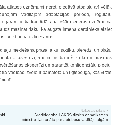
āla atlases uzņēmumi nereti piedāvā atbalstu arī vēlāk
aunajam vadītājam adaptācijas periodā, regulāru
 un garantiju, ka kandidāts patiešām iederas uzņēmuma
alīdz mazināt risku, ka augsta līmeņa darbinieks aiziet
s, un stiprina uzticēšanos.
ītāju meklēšana prasa laiku, taktiku, pieredzi un plašu
sonāla atlases uzņēmumu rīcībā ir šie rīki un prasmes
 novērtēšanas ekspertīzi un garantēt konfidenciālu pieeju.
tra vadības izvēle ir pamatota un ilgtspējīga, kas virzīs
īmenī.
Nākošais raksts >
ski
Arodbiedrība LAKRS tiksies ar satiksmes
ministru, lai runātu par autobusu vadītāju algām