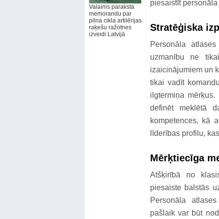
piesaistīt personāl
Valainis paraksta
memorandu par
pilna cikla artilērijas
Stratēģiska i
raķešu ražotnes
izveidi Latvijā
Personāla atlases
uzmanību ne tikai
izaicinājumiem un 
tikai vadīt komandu
ilgtermiņa mērķus.
definēt meklētā d
kompetences, kā ar
līderības profilu, k
Mērķtiecīga me
Atšķirībā no klas
piesaiste balstās 
Personāla atlases
pašlaik var būt nod