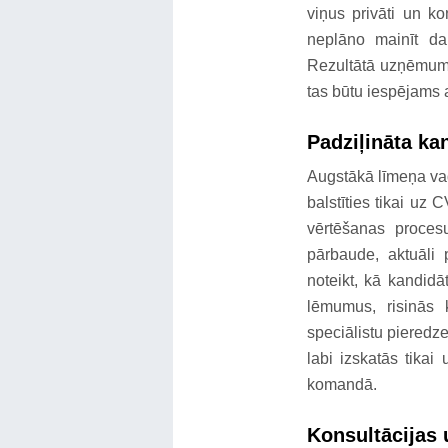
viņus privāti un ko
neplāno mainīt da
Rezultātā uzņēmums
tas būtu iespējams 
Padziļināta ka
Augstākā līmeņa vad
balstīties tikai uz
vērtēšanas procesu,
pārbaude, aktuāli 
noteikt, kā kandidā
lēmumus, risinās 
speciālistu pieredze,
labi izskatās tikai
komandā.
Konsultācijas 