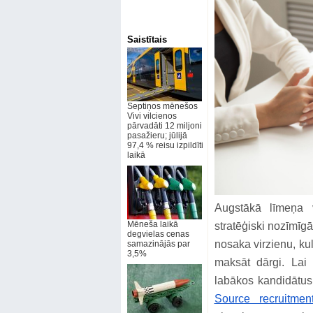
Saistītais
Septiņos mēnešos
Vivi vilcienos
pārvadāti 12 miljoni
pasažieru; jūlijā
97,4 % reisu izpildīti
laikā
Augstākā līmeņa v
Mēneša laikā
stratēģiski nozīmīg
degvielas cenas
nosaka virzienu, kul
samazinājās par
3,5%
maksāt dārgi. Lai 
labākos kandidātu
Source recruitmen