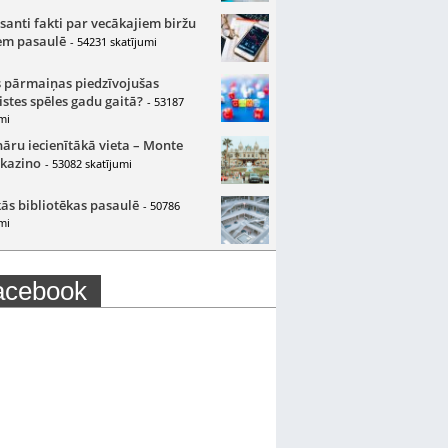
santi fakti par vecākajiem biržu
m pasaulē
- 54231 skatījumi
 pārmaiņas piedzīvojušas
istes spēles gadu gaitā?
- 53187
mi
nāru iecienītākā vieta – Monte
 kazino
- 53082 skatījumi
ās bibliotēkas pasaulē
- 50786
mi
acebook