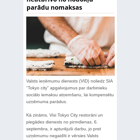
parādu nomaksas
Valsts ieņēmumu dienests (VID) noliedz SIA
“Tokyo city” apgalvojumus par darbinieku
sociālo iemaksu atņemšanu, lai kompensētu
uzņēmuma parādus.
Kā zināms, Visi Tokyo City restorāni un
piegādes dienests no pirmdienas, 6.
septembra, ir apturējuši darbu, jo pret
uzņēmumu negaidīti ir vērsies Valsts