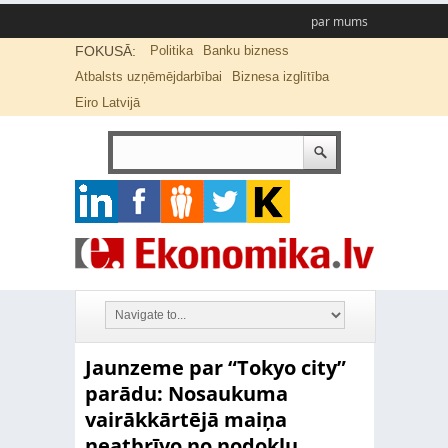
par mums
FOKUSĀ:
Politika
Banku bizness
Atbalsts uzņēmējdarbībai
Biznesa izglītība
Eiro Latvijā
Jaunzeme par “Tokyo city”
parādu: Nosaukuma
vairākkārtējā maiņa
neatbrīvo no nodokļu