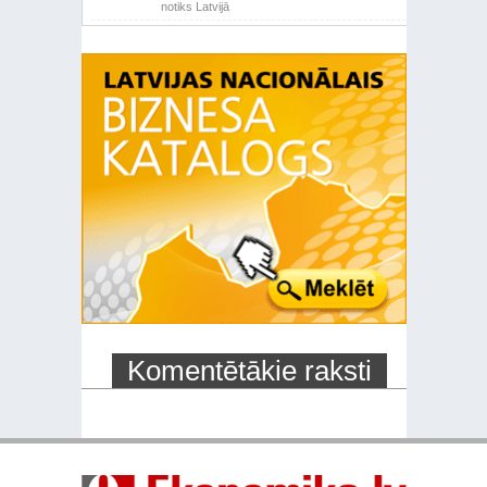
notiks Latvijā
Komentētākie raksti