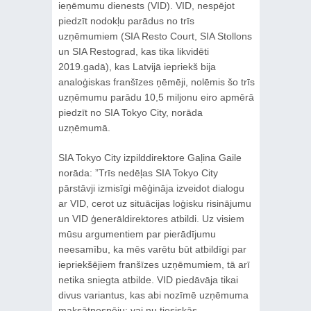
ieņēmumu dienests (VID). VID, nespējot
piedzīt nodokļu parādus no trīs
uzņēmumiem (SIA Resto Court, SIA Stollons
un SIA Restograd, kas tika likvidēti
2019.gadā), kas Latvijā iepriekš bija
analoģiskas franšīzes ņēmēji, nolēmis šo trīs
uzņēmumu parādu 10,5 miljonu eiro apmērā
piedzīt no SIA Tokyo City, norāda
uzņēmumā.
SIA Tokyo City izpilddirektore Gaļina Gaile
norāda: ”Trīs nedēļas SIA Tokyo City
pārstāvji izmisīgi mēģināja izveidot dialogu
ar VID, cerot uz situācijas loģisku risinājumu
un VID ģenerāldirektores atbildi. Uz visiem
mūsu argumentiem par pierādījumu
neesamību, ka mēs varētu būt atbildīgi par
iepriekšējiem franšīzes uzņēmumiem, tā arī
netika sniegta atbilde. VID piedāvāja tikai
divus variantus, kas abi nozīmē uzņēmuma
maksātnespēju: vai nu tiesiskās