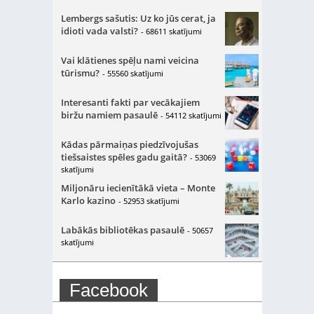
Lembergs sašutis: Uz ko jūs cerat, ja
idioti vada valsti?
- 68611 skatījumi
Vai klātienes spēļu nami veicina
tūrismu?
- 55560 skatījumi
Interesanti fakti par vecākajiem
biržu namiem pasaulē
- 54112 skatījumi
Kādas pārmaiņas piedzīvojušas
tiešsaistes spēles gadu gaitā?
- 53069
skatījumi
Miljonāru iecienītākā vieta – Monte
Karlo kazino
- 52953 skatījumi
Labākās bibliotēkas pasaulē
- 50657
skatījumi
Facebook