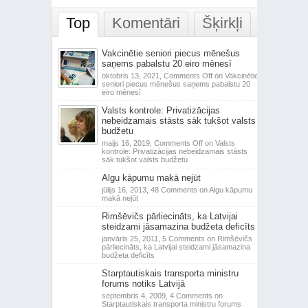
Top
Komentāri
Šķirkļi
Vakcinētie seniori piecus mēnešus
saņems pabalstu 20 eiro mēnesī
oktobris 13, 2021,
Comments Off
on Vakcinētie
seniori piecus mēnešus saņems pabalstu 20
eiro mēnesī
Valsts kontrole: Privatizācijas
nebeidzamais stāsts sāk tukšot valsts
budžetu
maijs 16, 2019,
Comments Off
on Valsts
kontrole: Privatizācijas nebeidzamais stāsts
sāk tukšot valsts budžetu
Algu kāpumu makā nejūt
jūlijs 16, 2013,
48 Comments
on Algu kāpumu
makā nejūt
Rimšēvičs pārliecināts, ka Latvijai
steidzami jāsamazina budžeta deficīts
janvāris 25, 2011,
5 Comments
on Rimšēvičs
pārliecināts, ka Latvijai steidzami jāsamazina
budžeta deficīts
Starptautiskais transporta ministru
forums notiks Latvijā
septembris 4, 2009,
4 Comments
on
Starptautiskais transporta ministru forums