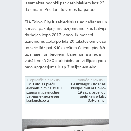
jāsamaksā nodokļi par darbiniekiem līdz 23.
datumam. Pēc tam to vērtēs kā parādu.
SIA Tokyo City ir sabiedriskās ēdināšanas un
servisa pakalpojumu uzņēmums, kas Latvijā
darbojas kopš 2017. gada. Ik mēnesi
uzņēmums apkalpo līdz 20 tūkstošiem viesu
un veic līdz pat 8 tūkstošiem ēdienu piegāžu
uz mājām un birojiem. Uzņēmumā strādā
vairāk nekā 250 darbinieku un vidējais gada
neto apgrozījums ir ap 7 miljoniem eiro.
< Iepriekšējais raksts
Nākošais raksts >
FM: Latvijas preču
Tiesībsargs: Klātienes
eksports turpina strauju
studijas tikai ar Covid-
izaugsmi, pateicoties
19 sadarbspējīgu
Latvijas eksportētāju
sertifikātu atbilst
konkurētspējai
Satversmei