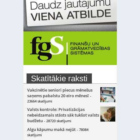
Skatītākie raksti
Vakcinētie seniori piecus mēnešus
saņems pabalstu 20 eiro mēnesī
-
23664 skatījumi
Valsts kontrole: Privatizācijas
nebeidzamais stāsts sāk tukšot valsts
budžetu
- 28720 skatījumi
Algu kāpumu makā nejūt
- 78084
skatījumi