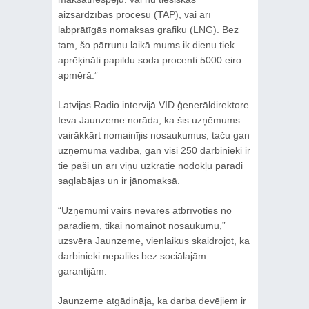
aizsardzības procesu (TAP), vai arī
labprātīgās nomaksas grafiku (LNG). Bez
tam, šo pārrunu laikā mums ik dienu tiek
aprēķināti papildu soda procenti 5000 eiro
apmērā.”
Latvijas Radio intervijā VID ģenerāldirektore
Ieva Jaunzeme norāda, ka šis uzņēmums
vairākkārt nomainījis nosaukumus, taču gan
uzņēmuma vadība, gan visi 250 darbinieki ir
tie paši un arī viņu uzkrātie nodokļu parādi
saglabājas un ir jānomaksā.
“Uzņēmumi vairs nevarēs atbrīvoties no
parādiem, tikai nomainot nosaukumu,”
uzsvēra Jaunzeme, vienlaikus skaidrojot, ka
darbinieki nepaliks bez sociālajām
garantijām.
Jaunzeme atgādināja, ka darba devējiem ir