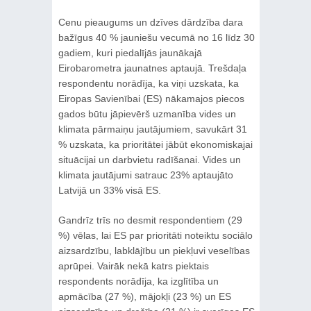
Cenu pieaugums un dzīves dārdzība dara
bažīgus 40 % jauniešu vecumā no 16 līdz 30
gadiem, kuri piedalījās jaunākajā
Eirobarometra jaunatnes aptaujā. Trešdaļa
respondentu norādīja, ka viņi uzskata, ka
Eiropas Savienībai (ES) nākamajos piecos
gados būtu jāpievērš uzmanība vides un
klimata pārmaiņu jautājumiem, savukārt 31
% uzskata, ka prioritātei jābūt ekonomiskajai
situācijai un darbvietu radīšanai. Vides un
klimata jautājumi satrauc 23% aptaujāto
Latvijā un 33% visā ES.
Gandrīz trīs no desmit respondentiem (29
%) vēlas, lai ES par prioritāti noteiktu sociālo
aizsardzību, labklājību un piekļuvi veselības
aprūpei. Vairāk nekā katrs piektais
respondents norādīja, ka izglītība un
apmācība (27 %), mājokļi (23 %) un ES