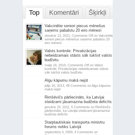
Top
Komentāri
Šķirkļi
Vakcinētie seniori piecus mēnešus
saņems pabalstu 20 eiro mēnesī
oktobris 13, 2021,
Comments Off
on Vakcinētie
seniori piecus mēnešus saņems pabalstu 20
eiro mēnesī
Valsts kontrole: Privatizācijas
nebeidzamais stāsts sāk tukšot valsts
budžetu
maijs 16, 2019,
Comments Off
on Valsts
kontrole: Privatizācijas nebeidzamais stāsts
sāk tukšot valsts budžetu
Algu kāpumu makā nejūt
jūlijs 16, 2013,
48 Comments
on Algu kāpumu
makā nejūt
Rimšēvičs pārliecināts, ka Latvijai
steidzami jāsamazina budžeta deficīts
janvāris 25, 2011,
5 Comments
on Rimšēvičs
pārliecināts, ka Latvijai steidzami jāsamazina
budžeta deficīts
Starptautiskais transporta ministru
forums notiks Latvijā
septembris 4, 2009,
4 Comments
on