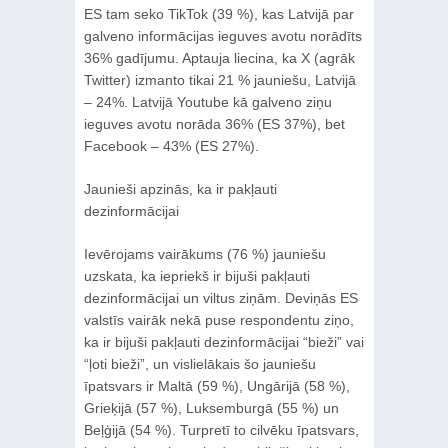
ES tam seko TikTok (39 %), kas Latvijā par
galveno informācijas ieguves avotu norādīts
36% gadījumu. Aptauja liecina, ka X (agrāk
Twitter) izmanto tikai 21 % jauniešu, Latvijā
– 24%. Latvijā Youtube kā galveno ziņu
ieguves avotu norāda 36% (ES 37%), bet
Facebook – 43% (ES 27%).
Jaunieši apzinās, ka ir pakļauti
dezinformācijai
Ievērojams vairākums (76 %) jauniešu
uzskata, ka iepriekš ir bijuši pakļauti
dezinformācijai un viltus ziņām. Deviņās ES
valstīs vairāk nekā puse respondentu ziņo,
ka ir bijuši pakļauti dezinformācijai “bieži” vai
“ļoti bieži”, un vislielākais šo jauniešu
īpatsvars ir Maltā (59 %), Ungārijā (58 %),
Grieķijā (57 %), Luksemburgā (55 %) un
Beļģijā (54 %). Turpretī to cilvēku īpatsvars,