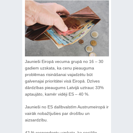
Jaunieši Eiropā vecuma grupā no 16 – 30
gadiem uzskata, ka cenu pieauguma
problēmas risināšanai vajadzētu būt
galvenajai prioritātei visā Eiropā. Dzīves
dārdzības pieaugums Latvijā uztrauc 33%
aptaujāto, kamēr vidēji ES – 40 %.
Jaunieši no ES dalībvalstīm Austrumeiropā ir
vairāk nobažījušies par drošību un
aizsardzību.
42 % respondentu uzskata, ka sociālie