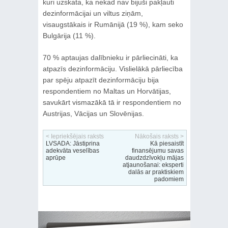
kuri uzskata, ka nekad nav bijuši pakļauti
dezinformācijai un viltus ziņām,
visaugstākais ir Rumānijā (19 %), kam seko
Bulgārija (11 %).
70 % aptaujas dalībnieku ir pārliecināti, ka
atpazīs dezinformāciju. Vislielākā pārliecība
par spēju atpazīt dezinformāciju bija
respondentiem no Maltas un Horvātijas,
savukārt vismazākā tā ir respondentiem no
Austrijas, Vācijas un Slovēnijas.
< Iepriekšējais raksts
Nākošais raksts >
LVSADA: Jāstiprina
Kā piesaistīt
adekvāta veselības
finansējumu savas
aprūpe
daudzdzīvokļu mājas
atjaunošanai: eksperti
dalās ar praktiskiem
padomiem