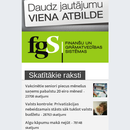
Skatītākie raksti
Vakcinētie seniori piecus mēnešus
saņems pabalstu 20 eiro mēnesī
-
23708 skatījumi
Valsts kontrole: Privatizācijas
nebeidzamais stāsts sāk tukšot valsts
budžetu
- 28763 skatījumi
Algu kāpumu makā nejūt
- 78148
skatījumi