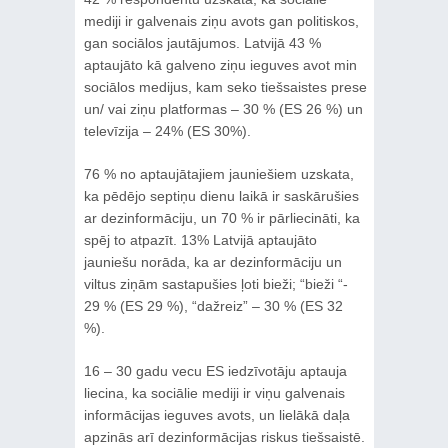
mediji ir galvenais ziņu avots gan politiskos,
gan sociālos jautājumos. Latvijā 43 %
aptaujāto kā galveno ziņu ieguves avot min
sociālos medijus, kam seko tiešsaistes prese
un/ vai ziņu platformas – 30 % (ES 26 %) un
televīzija – 24% (ES 30%).
76 % no aptaujātajiem jauniešiem uzskata,
ka pēdējo septiņu dienu laikā ir saskārušies
ar dezinformāciju, un 70 % ir pārliecināti, ka
spēj to atpazīt. 13% Latvijā aptaujāto
jauniešu norāda, ka ar dezinformāciju un
viltus ziņām sastapušies ļoti bieži; “bieži “-
29 % (ES 29 %), “dažreiz” – 30 % (ES 32
%).
16 – 30 gadu vecu ES iedzīvotāju aptauja
liecina, ka sociālie mediji ir viņu galvenais
informācijas ieguves avots, un lielākā daļa
apzinās arī dezinformācijas riskus tiešsaistē.