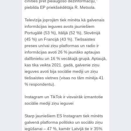
cīnīties pret pieaugošo dezinformāciju,”
piebilda EP priekšsēdētāja R. Metsola.
Televīzija joprojām tiek minēta kā galvenais
informācijas ieguves avots jauniešiem
Portugālē (53 %), Itālijā (52 %), Slovēnijā
(45 %) un Francijā (43 %). Tiešsaistes
preses un/vai ziņu platformas un radio ir
informācijas avoti 26 % jaunāko aptaujas
dalībnieku un 16 % vecākajā grupā. Aptaujā,
kas tika veikta 2021. gadā, galvenie ziņu
ieguves avoti bija sociālie mediji un ziņu
tiešsaistes vietnes (visas no tām minēja 41
% respondentu).
Instagram un TikTok ir visvairāk izmantotie
sociālie mediji ziņu ieguvei
Starp jauniešiem ES Instagram tiek minēts
galvenā platforma politisko un sociālo ziņu
iegūšanai – 47 %, kamēr Latvijā tie ir 35%.