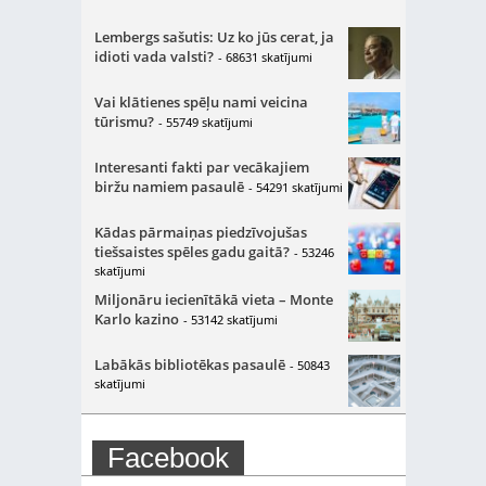
Lembergs sašutis: Uz ko jūs cerat, ja
idioti vada valsti?
- 68631 skatījumi
Vai klātienes spēļu nami veicina
tūrismu?
- 55749 skatījumi
Interesanti fakti par vecākajiem
biržu namiem pasaulē
- 54291 skatījumi
Kādas pārmaiņas piedzīvojušas
tiešsaistes spēles gadu gaitā?
- 53246
skatījumi
Miljonāru iecienītākā vieta – Monte
Karlo kazino
- 53142 skatījumi
Labākās bibliotēkas pasaulē
- 50843
skatījumi
Facebook