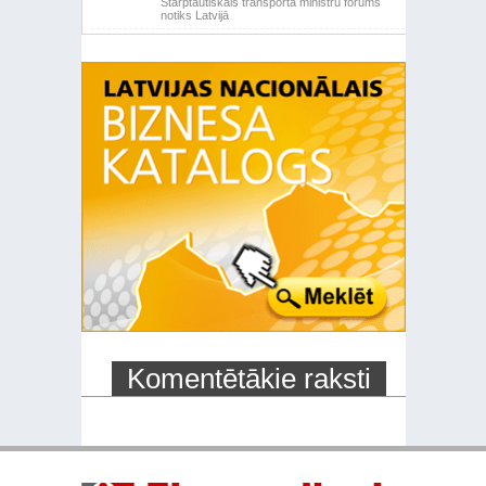
Starptautiskais transporta ministru forums
notiks Latvijā
Komentētākie raksti