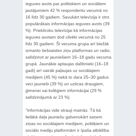
ieguves avots par politiskiem un sociāliem
jautājumiem 42 % respondentu vecumā no
16 līdz 30 gadiem. Savukārt televīzija ir otrs
populārākais informācijas ieguves avots (39
%). Priekšroku televīzijai kā informācijas
ieguves avotam dod cilvēki vecumā no 25
līdz 30 gadiem. Šī vecuma grupa arī biežāk
izmanto tiešsaistes ziņu platformas un radio,
salīdzinot ar jauniešiem 16–18 gadu vecuma
grupā. Jaunākie aptaujas dalībnieki (16–18
gadi) arī vairāk paļaujas uz sociālajiem
medijiem (45 %) nekā to dara 25–30 gadus
veci jaunieši (39 %) un uzticas draugiem,
ģimenei vai kolēģiem informācijai (29 %
salīdzinājumā ar 23 %).
“Informācijas vide strauji mainās. Tā kā
lielākā daļa jauniešu galvenokārt saņem
ziņas no sociālajiem medijiem, politiķiem un
sociālo mediju platformām ir īpaša atbildība