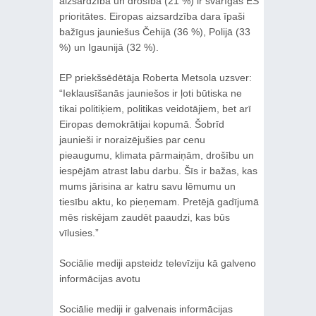
aizsardzība un drošība (21 %) ir svarīgas ES
prioritātes. Eiropas aizsardzība dara īpaši
bažīgus jauniešus Čehijā (36 %), Polijā (33
%) un Igaunijā (32 %).
EP priekšsēdētāja Roberta Metsola uzsver:
“Ieklausīšanās jauniešos ir ļoti būtiska ne
tikai politiķiem, politikas veidotājiem, bet arī
Eiropas demokrātijai kopumā. Šobrīd
jaunieši ir noraizējušies par cenu
pieaugumu, klimata pārmaiņām, drošību un
iespējām atrast labu darbu. Šīs ir bažas, kas
mums jārisina ar katru savu lēmumu un
tiesību aktu, ko pieņemam. Pretējā gadījumā
mēs riskējam zaudēt paaudzi, kas būs
vīlusies.”
Sociālie mediji apsteidz televīziju kā galveno
informācijas avotu
Sociālie mediji ir galvenais informācijas