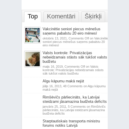
Top
Komentāri
Šķirkļi
Vakcinētie seniori piecus mēnešus
saņems pabalstu 20 eiro mēnesī
oktobris 13, 2021,
Comments Off
on Vakcinētie
seniori piecus mēnešus saņems pabalstu 20
eiro mēnesī
Valsts kontrole: Privatizācijas
nebeidzamais stāsts sāk tukšot valsts
budžetu
maijs 16, 2019,
Comments Off
on Valsts
kontrole: Privatizācijas nebeidzamais stāsts
sāk tukšot valsts budžetu
Algu kāpumu makā nejūt
jūlijs 16, 2013,
48 Comments
on Algu kāpumu
makā nejūt
Rimšēvičs pārliecināts, ka Latvijai
steidzami jāsamazina budžeta deficīts
janvāris 25, 2011,
5 Comments
on Rimšēvičs
pārliecināts, ka Latvijai steidzami jāsamazina
budžeta deficīts
Starptautiskais transporta ministru
forums notiks Latvijā