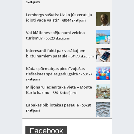
skatījumi
Lembergs sašutis: Uz ko jūs cerat, ja
idioti vada valsti?
- 68614 skatījumi
Vai klātienes spēļu nami veicina
tūrismu?
- 55623 skatījumi
Interesanti fakti par vecākajiem
biržu namiem pasaulē
- 54173 skatījumi
Kādas pārmaiņas piedzīvojušas
tiešsaistes spēles gadu gaitā?
- 53127
skatījumi
Miljonāru iecienītākā vieta – Monte
Karlo kazino
- 53016 skatījumi
Labākās bibliotēkas pasaulē
- 50720
skatījumi
Facebook