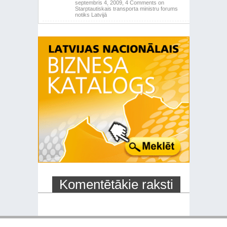
septembris 4, 2009,
4 Comments
on
Starptautiskais transporta ministru forums
notiks Latvijā
Komentētākie raksti