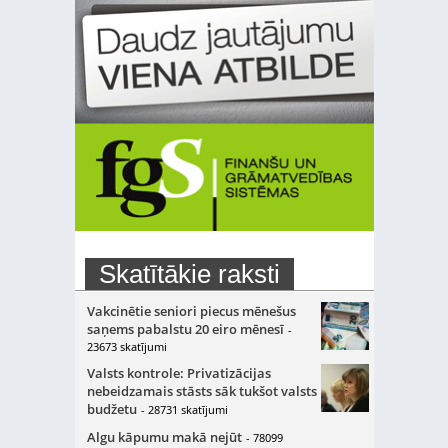
Skatītākie raksti
Vakcinētie seniori piecus mēnešus
saņems pabalstu 20 eiro mēnesī
-
23673 skatījumi
Valsts kontrole: Privatizācijas
nebeidzamais stāsts sāk tukšot valsts
budžetu
- 28731 skatījumi
Algu kāpumu makā nejūt
- 78099