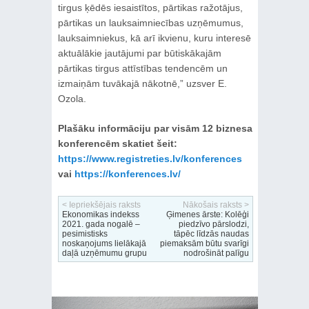
tirgus ķēdēs iesaistītos, pārtikas ražotājus,
pārtikas un lauksaimniecības uzņēmumus,
lauksaimniekus, kā arī ikvienu, kuru interesē
aktuālākie jautājumi par būtiskākajām
pārtikas tirgus attīstības tendencēm un
izmaiņām tuvākajā nākotnē,” uzsver E.
Ozola.
Plašāku informāciju par visām 12 biznesa
konferencēm skatiet šeit:
https://www.registreties.lv/konferences
vai
https://konferences.lv/
< Iepriekšējais raksts
Nākošais raksts >
Ekonomikas indekss
Ģimenes ārste: Kolēģi
2021. gada nogalē –
piedzīvo pārslodzi,
pesimistisks
tāpēc līdzās naudas
noskaņojums lielākajā
piemaksām būtu svarīgi
daļā uzņēmumu grupu
nodrošināt palīgu