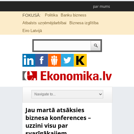
par mums
FOKUSĀ:
Politika
Banku bizness
Atbalsts uzņēmējdarbībai
Biznesa izglītība
Eiro Latvijā
Jau martā atsāksies
biznesa konferences –
uzzini visu par
svarīgākajiem