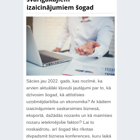
izaicinājumiem šogad
Sācies jau 2022. gads, kas nozīmē, ka
arvien aktuālāki kļuvuši jautājumi par to, kā
dzīvosim šogad, kā attīstīsies
uzņēmējdarbība un ekonomika? Ar kādiem
izaicinājumiem saskarsimies biznesā,
eksportā, dažādās nozarēs un kā mainīsies
nozaru ietekmējošie faktori? Lai to
noskaidrotu, arī šogad tiks rīkotas
divpadsmit biznesa konferences, kuru laikā