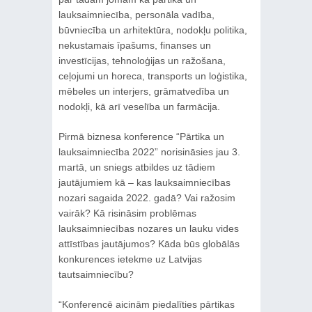
lauksaimniecība, personāla vadība,
būvniecība un arhitektūra, nodokļu politika,
nekustamais īpašums, finanses un
investīcijas, tehnoloģijas un ražošana,
ceļojumi un horeca, transports un loģistika,
mēbeles un interjers, grāmatvedība un
nodokļi, kā arī veselība un farmācija.
Pirmā biznesa konference “Pārtika un
lauksaimniecība 2022” norisināsies jau 3.
martā, un sniegs atbildes uz tādiem
jautājumiem kā – kas lauksaimniecības
nozari sagaida 2022. gadā? Vai ražosim
vairāk? Kā risināsim problēmas
lauksaimniecības nozares un lauku vides
attīstības jautājumos? Kāda būs globālās
konkurences ietekme uz Latvijas
tautsaimniecību?
“Konferencē aicinām piedalīties pārtikas