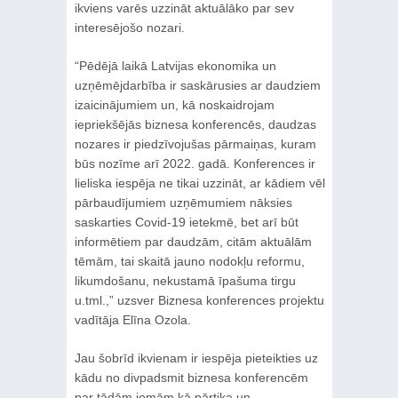
ikviens varēs uzzināt aktuālāko par sev
interesējošo nozari.
“Pēdējā laikā Latvijas ekonomika un
uzņēmējdarbība ir saskārusies ar daudziem
izaicinājumiem un, kā noskaidrojam
iepriekšējās biznesa konferencēs, daudzas
nozares ir piedzīvojušas pārmaiņas, kuram
būs nozīme arī 2022. gadā. Konferences ir
lieliska iespēja ne tikai uzzināt, ar kādiem vēl
pārbaudījumiem uzņēmumiem nāksies
saskarties Covid-19 ietekmē, bet arī būt
informētiem par daudzām, citām aktuālām
tēmām, tai skaitā jauno nodokļu reformu,
likumdošanu, nekustamā īpašuma tirgu
u.tml.,” uzsver Biznesa konferences projektu
vadītāja Elīna Ozola.
Jau šobrīd ikvienam ir iespēja pieteikties uz
kādu no divpadsmit biznesa konferencēm
par tādām jomām kā pārtika un