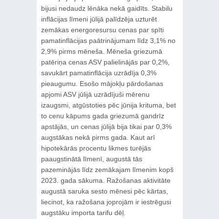
bijusi nedaudz lēnāka nekā gaidīts. Stabilu
inflācijas līmeni jūlijā palīdzēja uzturēt
zemākas energoresursu cenas par spīti
pamatinflācijas paātrinājumam līdz 3,1% no
2,9% pirms mēneša. Mēneša griezumā
patēriņa cenas ASV palielinājās par 0,2%,
savukārt pamatinflācija uzrādīja 0,3%
pieaugumu. Esošo mājokļu pārdošanas
apjomi ASV jūlijā uzrādījuši mērenu
izaugsmi, atgūstoties pēc jūnija krituma, bet
to cenu kāpums gada griezumā gandrīz
apstājās, un cenas jūlijā bija tikai par 0,3%
augstākas nekā pirms gada. Kaut arī
hipotekārās procentu likmes turējās
paaugstinātā līmenī, augustā tās
pazeminājās līdz zemākajam līmenim kopš
2023. gada sākuma. Ražošanas aktivitāte
augustā saruka sesto mēnesi pēc kārtas,
liecinot, ka ražošana joprojām ir iestrēgusi
augstāku importa tarifu dēļ.