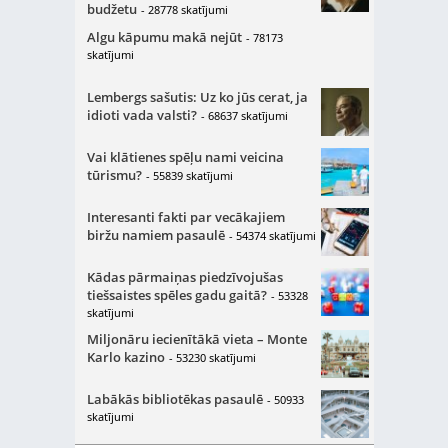
budžetu
- 28778 skatījumi
Algu kāpumu makā nejūt
- 78173
skatījumi
Lembergs sašutis: Uz ko jūs cerat, ja
idioti vada valsti?
- 68637 skatījumi
Vai klātienes spēļu nami veicina
tūrismu?
- 55839 skatījumi
Interesanti fakti par vecākajiem
biržu namiem pasaulē
- 54374 skatījumi
Kādas pārmaiņas piedzīvojušas
tiešsaistes spēles gadu gaitā?
- 53328
skatījumi
Miljonāru iecienītākā vieta – Monte
Karlo kazino
- 53230 skatījumi
Labākās bibliotēkas pasaulē
- 50933
skatījumi