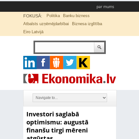
par mums
FOKUSĀ:
Politika
Banku bizness
Atbalsts uzņēmējdarbībai
Biznesa izglītība
Eiro Latvijā
Investori saglabā
optimismu: augustā
finanšu tirgi mēreni
atgūstas