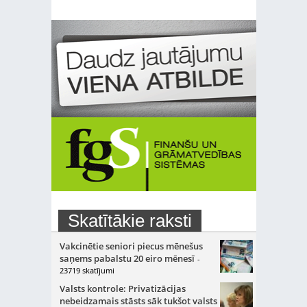
Skatītākie raksti
Vakcinētie seniori piecus mēnešus
saņems pabalstu 20 eiro mēnesī
-
23719 skatījumi
Valsts kontrole: Privatizācijas
nebeidzamais stāsts sāk tukšot valsts