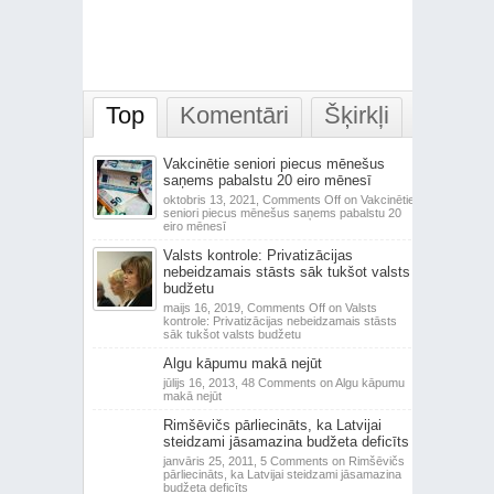
Top
Komentāri
Šķirkļi
Vakcinētie seniori piecus mēnešus
saņems pabalstu 20 eiro mēnesī
oktobris 13, 2021,
Comments Off
on Vakcinētie
seniori piecus mēnešus saņems pabalstu 20
eiro mēnesī
Valsts kontrole: Privatizācijas
nebeidzamais stāsts sāk tukšot valsts
budžetu
maijs 16, 2019,
Comments Off
on Valsts
kontrole: Privatizācijas nebeidzamais stāsts
sāk tukšot valsts budžetu
Algu kāpumu makā nejūt
jūlijs 16, 2013,
48 Comments
on Algu kāpumu
makā nejūt
Rimšēvičs pārliecināts, ka Latvijai
steidzami jāsamazina budžeta deficīts
janvāris 25, 2011,
5 Comments
on Rimšēvičs
pārliecināts, ka Latvijai steidzami jāsamazina
budžeta deficīts