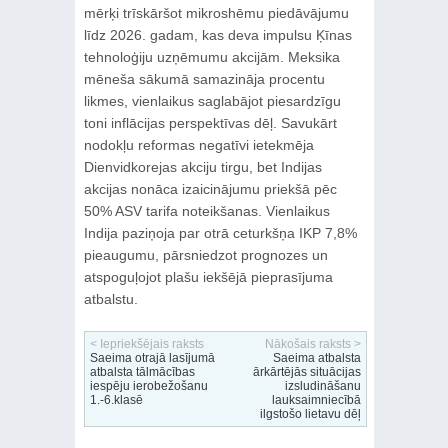
mērķi trīskāršot mikroshēmu piedāvājumu
līdz 2026. gadam, kas deva impulsu Ķīnas
tehnoloģiju uzņēmumu akcijām. Meksika
mēneša sākumā samazināja procentu
likmes, vienlaikus saglabājot piesardzīgu
toni inflācijas perspektīvas dēļ. Savukārt
nodokļu reformas negatīvi ietekmēja
Dienvidkorejas akciju tirgu, bet Indijas
akcijas nonāca izaicinājumu priekšā pēc
50% ASV tarifa noteikšanas. Vienlaikus
Indija paziņoja par otrā ceturkšņa IKP 7,8%
pieaugumu, pārsniedzot prognozes un
atspoguļojot plašu iekšējā pieprasījuma
atbalstu.
< Iepriekšējais raksts
Nākošais raksts >
Saeima otrajā lasījumā
Saeima atbalsta
atbalsta tālmācības
ārkārtējās situācijas
iespēju ierobežošanu
izsludināšanu
1.-6.klasē
lauksaimniecībā
ilgstošo lietavu dēļ