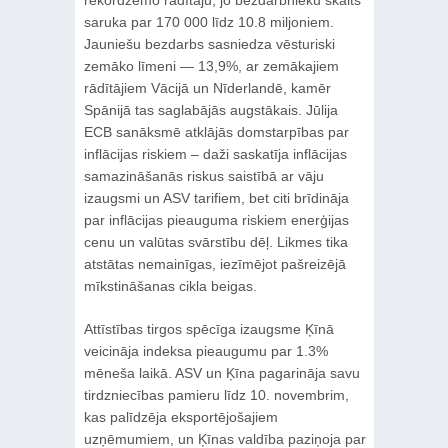
rekordzemo rādītāju, jo bezdarbnieku skaits
saruka par 170 000 līdz 10.8 miljoniem.
Jauniešu bezdarbs sasniedza vēsturiski
zemāko līmeni — 13,9%, ar zemākajiem
rādītājiem Vācijā un Nīderlandē, kamēr
Spānijā tas saglabājās augstākais. Jūlija
ECB sanāksmē atklājās domstarpības par
inflācijas riskiem – daži saskatīja inflācijas
samazināšanās riskus saistībā ar vāju
izaugsmi un ASV tarifiem, bet citi brīdināja
par inflācijas pieauguma riskiem enerģijas
cenu un valūtas svārstību dēļ. Likmes tika
atstātas nemainīgas, iezīmējot pašreizējā
mīkstināšanas cikla beigas.
Attīstības tirgos spēcīga izaugsme Ķīnā
veicināja indeksa pieaugumu par 1.3%
mēneša laikā. ASV un Ķīna pagarināja savu
tirdzniecības pamieru līdz 10. novembrim,
kas palīdzēja eksportējošajiem
uzņēmumiem, un Ķīnas valdība paziņoja par