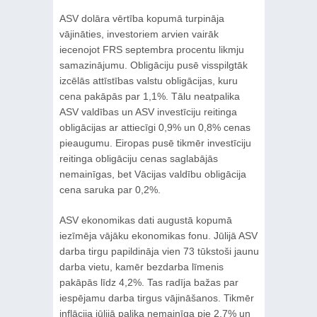
ASV dolāra vērtība kopumā turpināja
vājināties, investoriem arvien vairāk
iecenojot FRS septembra procentu likmju
samazinājumu. Obligāciju pusē visspilgtāk
izcēlās attīstības valstu obligācijas, kuru
cena pakāpās par 1,1%. Tālu neatpalika
ASV valdības un ASV investīciju reitinga
obligācijas ar attiecīgi 0,9% un 0,8% cenas
pieaugumu. Eiropas pusē tikmēr investīciju
reitinga obligāciju cenas saglabājās
nemainīgas, bet Vācijas valdību obligācija
cena saruka par 0,2%.
ASV ekonomikas dati augustā kopumā
iezīmēja vājāku ekonomikas fonu. Jūlijā ASV
darba tirgu papildināja vien 73 tūkstoši jaunu
darba vietu, kamēr bezdarba līmenis
pakāpās līdz 4,2%. Tas radīja bažas par
iespējamu darba tirgus vājināšanos. Tikmēr
inflācija jūlijā palika nemainīga pie 2,7% un