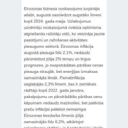
Eirozonas biznesa noskaņojums turpinājis
atlabt, augustā sasniedzot augstāko līmeni
kopš 2024. gada maija. Uzlabojumus
uzņēmēju noskaņojumā noteica optimisma
atgriešanās ražotāju vidū, ko veicināja jaunie
pasūtījumi un ražošanas aktivitātes
pieaugums sektorā. Eirozonas inflācija
augustā pieauga līdz 2,1%, nedaudz
pārsniedzot jūlija 2% tempu un tirgus
prognozes, jo neapstrādātas pārtikas cenas
pieauga straujāk, bet enerģijas izmaksas
samazinājās lēnāk. Pamatinflācija
saglabājās 2,3% līmenī, kas ir zemākais
rādītājs kopš 2022. gada janvāra,
pakalpojumu un pārstrādātās pārtikas cenu
kāpumam nedaudz mazinoties, bet patēriņa
preču inflācijai paliekot nemainīgai.
Eirozonas bezdarba līmenis jūlijā
samazinājās līdz 6,2%, atkārtojot