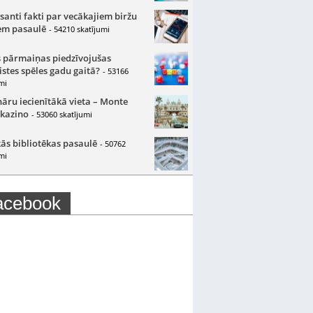
santi fakti par vecākajiem biržu
m pasaulē
- 54210 skatījumi
 pārmaiņas piedzīvojušas
istes spēles gadu gaitā?
- 53166
mi
nāru iecienītākā vieta – Monte
 kazino
- 53060 skatījumi
ās bibliotēkas pasaulē
- 50762
mi
acebook