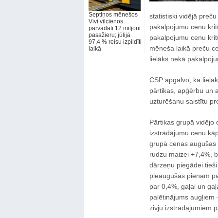
Septiņos mēnešos
statistiski vidējā preč
Vivi vilcienos
pakalpojumu cenu kri
pārvadāti 12 miljoni
pasažieru; jūlijā
pakalpojumu cenu krit
97,4 % reisu izpildīti
mēneša laikā preču ce
laikā
lielāks nekā pakalpo
CSP apgalvo, ka lielā
pārtikas, apģērbu un 
uzturēšanu saistītu p
Pārtikas grupā vidējo
izstrādājumu cenu kāp
grupā cenas augušas 
rudzu maizei +7,4%, 
dārzeņu piegādei tieši
pieaugušas pienam par
par 0,4%, gaļai un ga
palētinājums augļiem 
zivju izstrādājumiem 