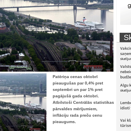
Sk
Vakci
saņem
skatīju
Valsts
nebeid
Patēriņa cenas oktobrī
budže
pieaugušas par 0,4% pret
Algu 
septembri un par 1% pret
skatīju
pagājušā gada oktobri.
Atbilstoši Centrālās statistikas
Lember
idioti
pārvaldes mērījumiem,
inflāciju rada preču cenu
Vai kl
pieaugums.
tūris