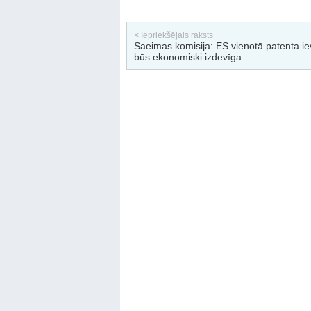
< Iepriekšējais raksts
Saeimas komisija: ES vienotā patenta i
būs ekonomiski izdevīga