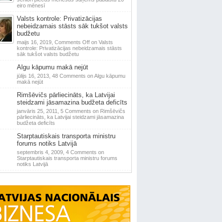
eiro mēnesī
Valsts kontrole: Privatizācijas
nebeidzamais stāsts sāk tukšot valsts
budžetu
maijs 16, 2019,
Comments Off
on Valsts
kontrole: Privatizācijas nebeidzamais stāsts
sāk tukšot valsts budžetu
Algu kāpumu makā nejūt
jūlijs 16, 2013,
48 Comments
on Algu kāpumu
makā nejūt
Rimšēvičs pārliecināts, ka Latvijai
steidzami jāsamazina budžeta deficīts
janvāris 25, 2011,
5 Comments
on Rimšēvičs
pārliecināts, ka Latvijai steidzami jāsamazina
budžeta deficīts
Starptautiskais transporta ministru
forums notiks Latvijā
septembris 4, 2009,
4 Comments
on
Starptautiskais transporta ministru forums
notiks Latvijā