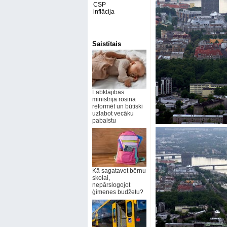
CSP
inflācija
Saistītais
Labklājības
ministrija rosina
reformēt un būtiski
uzlabot vecāku
pabalstu
Kā sagatavot bērnu
skolai,
nepārslogojot
ģimenes budžetu?