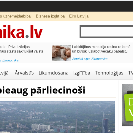
ts uzņēmējdarbībai
Biznesa izglītība
Eiro Latvijā
lai,
Septiņos mēnešos Vivi vilcienos
s budžetu?
pārvadāti 12 miljoni pasažieru; jūlijā
97,4 % reisu izpildīti laikā
Aktuālā ziņa
,
Bizness Latvijā
,
Tirdzniecība
vijā
Ārvalstīs
Likumdošana
Izglītība
Tehnoloģijas
T
 pieaug pārliecinoši