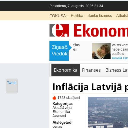
Piektdiena, 7. augusts, 2026 21:34
FOKUSĀ:
Politika
Banku bizness
Atbals
>
Labklājības ministrija rosina reformēt
Kā sagatavot bērnu sko
Ziņas&
un būtiski uzlabot vecāku pabalstu
nepārslogojot ģimene
Viedokļi
<
Aktuālā ziņa
,
Ekonomika
Aktuālā ziņa
,
Izglītība
Ekonomika
Finanses
Bizness Lat
Inflācija Latvijā
Tweet
1723 skatījumi
Kategorijas
Aktuālā ziņa
Ekonomika
Jaunumi
Atslēgvārdi
cenas