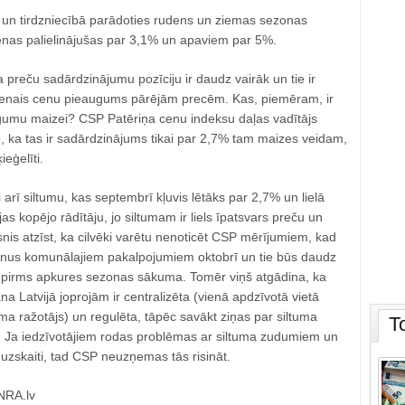
 un tirdzniecībā parādoties rudens un ziemas sezonas
nas palielinājušas par 3,1% un apaviem par 5%.
a preču sadārdzinājumu pozīciju ir daudz vairāk un tie ir
renais cenu pieaugums pārējām precēm. Kas, piemēram, ir
gumu maizei? CSP Patēriņa cenu indeksu daļas vadītājs
, ka tas ir sadārdzinājums tikai par 2,7% tam maizes veidam,
eģelīti.
 arī siltumu, kas septembrī kļuvis lētāks par 2,7% un lielā
jas kopējo rādītāju, jo siltumam ir liels īpatsvars preču un
snis atzīst, ka cilvēki varētu nenoticēt CSP mērījumiem, kad
nus komunālajiem pakalpojumiem oktobrī un tie būs daudz
ī pirms apkures sezonas sākuma. Tomēr viņš atgādina, ka
na Latvijā joprojām ir centralizēta (vienā apdzīvotā vietā
tuma ražotājs) un regulēta, tāpēc savākt ziņas par siltuma
T
. Ja iedzīvotājiem rodas problēmas ar siltuma zudumiem un
uzskaiti, tad CSP neuzņemas tās risināt.
 NRA.lv