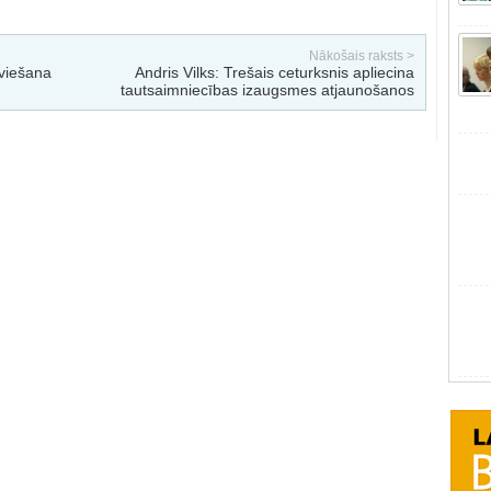
Nākošais raksts >
eviešana
Andris Vilks: Trešais ceturksnis apliecina
tautsaimniecības izaugsmes atjaunošanos