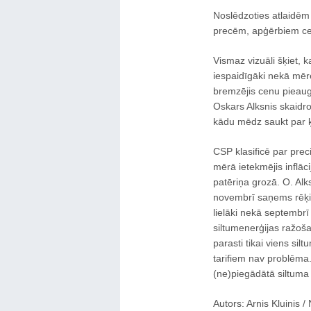
Noslēdzoties atlaidēm
precēm, apģērbiem ce
Vismaz vizuāli šķiet, k
iespaidīgāki nekā mē
bremzējis cenu pieau
Oskars Alksnis skaidro
kādu mēdz saukt par ķi
CSP klasificē par preci
mērā ietekmējis inflāci
patēriņa grozā. O. Alk
novembrī saņems rēķi
lielāki nekā septembr
siltumenerģijas ražoša
parasti tikai viens sil
tarifiem nav problēma
(ne)piegādātā siltuma 
Autors: Arnis Kluinis /