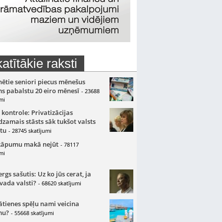
atītākie raksti
nētie seniori piecus mēnešus
s pabalstu 20 eiro mēnesī
- 23688
mi
 kontrole: Privatizācijas
zamais stāsts sāk tukšot valsts
tu
- 28745 skatījumi
kāpumu makā nejūt
- 78117
mi
gs sašutis: Uz ko jūs cerat, ja
 vada valsti?
- 68620 skatījumi
ātienes spēļu nami veicina
mu?
- 55668 skatījumi