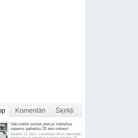
op
Komentāri
Šķirkļi
Vakcinētie seniori piecus mēnešus
saņems pabalstu 20 eiro mēnesī
oktobris 13, 2021,
Comments Off
on Vakcinētie
seniori piecus mēnešus saņems pabalstu 20