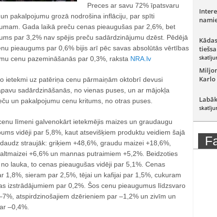
Preces ar savu 72% īpatsvaru
Intere
u un pakalpojumu grozā nodrošina inflāciju, par spīti
namie
tumam. Gada laikā preču cenas pieaugušas par 2,6%, bet
ums par 3,2% nav spējis preču sadārdzinājumu dzēst. Pēdējā
Kādas
nu pieaugums par 0,6% bijis arī pēc savas absolūtās vērtības
tiešsa
skatīju
jumu cenu pazemināšanās par 0,3%, raksta
NRA.lv
Miljo
Karlo
ko ietekmi uz patēriņa cenu pārmaiņām oktobrī devusi
apavu sadārdzināšanās, no vienas puses, un ar mājokļa
Labāk
reču un pakalpojumu cenu kritums, no otras puses.
skatīju
 cenu līmeni galvenokārt ietekmējis maizes un graudaugu
ums vidēji par 5,8%, kaut atsevišķiem produktu veidiem šajā
F
daudz straujāk: griķiem +48,6%, graudu maizei +18,6%,
baltmaizei +6,6% un mannas putraimiem +5,2%. Beidzoties
 no lauka, to cenas pieaugušas vidēji par 5,1%. Cenas
 1,8%, sieram par 2,5%, tējai un kafijai par 1,5%, cukuram
ļas izstrādājumiem par 0,2%. Šos cenu pieaugumus līdzsvaro
–7%, atspirdzinošajiem dzērieniem par –1,2% un zivīm un
par –0,4%.