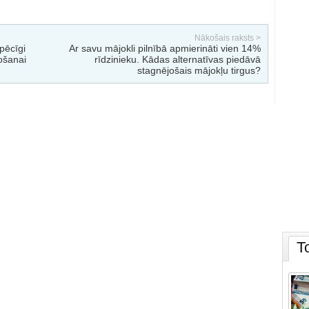
Nākošais raksts >
pēcīgi
Ar savu mājokli pilnībā apmierināti vien 14%
ošanai
rīdzinieku. Kādas alternatīvas piedāvā
stagnējošais mājokļu tirgus?
T