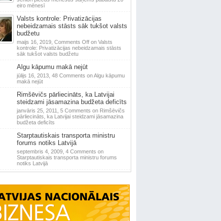
eiro mēnesī
Valsts kontrole: Privatizācijas
nebeidzamais stāsts sāk tukšot valsts
budžetu
maijs 16, 2019,
Comments Off
on Valsts
kontrole: Privatizācijas nebeidzamais stāsts
sāk tukšot valsts budžetu
Algu kāpumu makā nejūt
jūlijs 16, 2013,
48 Comments
on Algu kāpumu
makā nejūt
Rimšēvičs pārliecināts, ka Latvijai
steidzami jāsamazina budžeta deficīts
janvāris 25, 2011,
5 Comments
on Rimšēvičs
pārliecināts, ka Latvijai steidzami jāsamazina
budžeta deficīts
Starptautiskais transporta ministru
forums notiks Latvijā
septembris 4, 2009,
4 Comments
on
Starptautiskais transporta ministru forums
notiks Latvijā