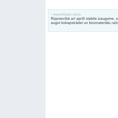
< Iepriekšējais raksts
Rūpniecībā arī aprīlī stabila izaugsme, s
augot kokapstrādei un būvmateriālu raž