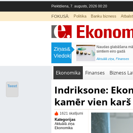
Piektdiena, 7. augusts, 2026 00:20
FOKUSĀ:
Politika
Banku bizness
Atbals
>
Septiņos mēnešos Vivi vilcienos
Naudas glabāšana māj
Ziņas&
pārvadāti 12 miljoni pasažieru; jūlijā
simtiem eiro gadā
Viedokļi
97,4 % reisu izpildīti laikā
<
Aktuālā ziņa
,
Finanses
Aktuālā ziņa
,
Bizness Latvijā
,
Tirdzniecība
Ekonomika
Finanses
Bizness Lat
Indriksone: Eko
Tweet
kamēr vien karš
1621 skatījumi
Kategorijas
Aktuālā ziņa
Ekonomika