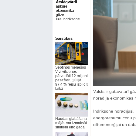
Atslēgvārdi
apkure
ekonomika
gāze
Ilze Indriksone
Saistītais
Septiņos mēnešos
Vivi vilcienos
pārvadāti 12 miljoni
pasažieru; jūlijā
97,4 % reisu izpildīti
laikā
Valsts ir gatava arī g
norādīja ekonomikas mi
Indriksone norādījusi,
energoresursu cenu p
Naudas glabāšana
mājās var izmaksāt
siltumenerģijai un dab
simtiem eiro gadā