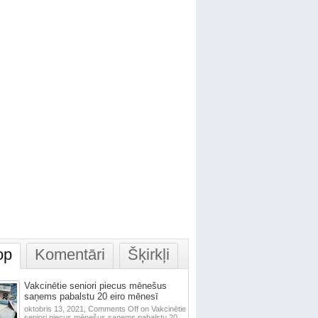
op
Komentāri
Šķirkļi
Vakcinētie seniori piecus mēnešus
saņems pabalstu 20 eiro mēnesī
oktobris 13, 2021,
Comments Off
on Vakcinētie
seniori piecus mēnešus saņems pabalstu 20