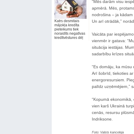
“Mēs darām visu iespē
apmērā. Mēs, protams,
nodrošina – ja kādam t
Katrs desmitais
Un arī otrādāk,” norād
mājokļa kredīta
pieteikums tiek
noraidīts negatīvas
Vaicāta par iespējamo 
kredītvēstures dēļ
vienmēr ir gatava: “Mu
situācija iestājas. Mum
sadarbību krīzes situāc
“Es domāju, ka mūsu uzņ
Arī šobrīd, tiekoties
energoresursiem. Pieg
palīdz uzņēmējiem,” sa
“Kopumā ekonomikā, e
vien karš Ukrainā turp
cenās, resursu plūsmā
Indriksone.
Foto: Valsts kanceleja