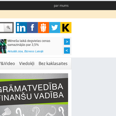
par mums
Mēneša laikā degvielas cenas
Rīgas pašvaldības sko
samazinājās par 3,5%
pieejamas 192 vietas 
Aktuālā ziņa
,
Bizness Latvijā
Aktuālā ziņa
,
Izglītība
V&Video
Viedokļi
Bez kaklasaites