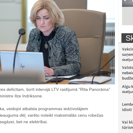
Sk
Vakci
saņem
skatīju
Valsts
nebeid
budže
Algu 
āzes deficītam, šorīt intervijā LTV raidījumā “Rīta Panorāma”
skatīju
nistre Ilze Indriksone.
Lember
 ka, veidojot atbalsta programmas iedzīvotājiem
idioti
ieauguma dēļ, varētu noteikt maksimālās cenu robežas
asgāzei, bet ne elektrībai.
Vai kl
tūris