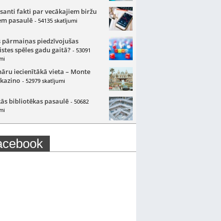
santi fakti par vecākajiem biržu
m pasaulē
- 54135 skatījumi
 pārmaiņas piedzīvojušas
istes spēles gadu gaitā?
- 53091
mi
nāru iecienītākā vieta – Monte
 kazino
- 52979 skatījumi
ās bibliotēkas pasaulē
- 50682
mi
acebook