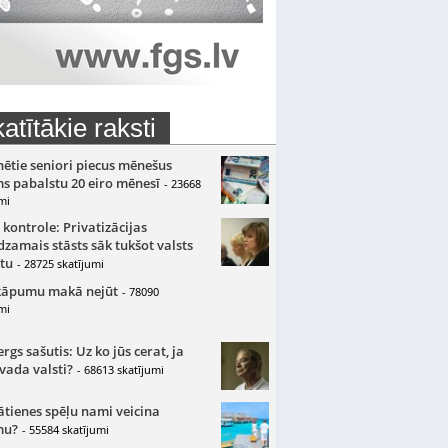
atītākie raksti
nētie seniori piecus mēnešus
s pabalstu 20 eiro mēnesī
- 23668
mi
 kontrole: Privatizācijas
zamais stāsts sāk tukšot valsts
tu
- 28725 skatījumi
kāpumu makā nejūt
- 78090
mi
gs sašutis: Uz ko jūs cerat, ja
 vada valsti?
- 68613 skatījumi
ātienes spēļu nami veicina
mu?
- 55584 skatījumi