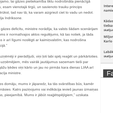
jamo, lai gāzes pietiekamība tiktu nodrošināta pienācīgā
Intere
 esam vienotajā tirgū, un savienoto trauku princips
namie
rūkst, tad nav tā, ka varam aizgriezt ciet to vadu un nedot.
īja Indriksone.
Kādas
tiešsa
gāzes deficītu, ministre norādīja, ka valsts šādam scenārijam
skatīju
ms ir normatīvajos aktos regulējums, kā tas notiek, ja tāda
Miljo
s ir arī līgumi noslēgti ar kaimiņvalstīm, kas nodrošina
Karlo
ijā.”
Labāk
ēmēji ir pierādījuši, viņi ļoti labi spēj reaģēt un pārkārtoties.
skatīju
 ar uzņēmējiem, mēs vairāk jautājumus saņemam tieši par
āžu ķēdes viņi kārto un jau no pirmās kara dienas LIAA arī
F
cīja ministre.
s domāju, mums ir jāparedz, ka tās svārstības būs, kamēr
ināsies. Katrs paziņojums vai indikācija ievieš jaunas izmaiņas
s, pieejamībā. Mums ir jābūt reaģētspējīgiem,” uzskata