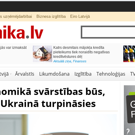
ts uzņēmējdarbībai
Biznesa izglītība
Eiro Latvijā
ās var izmaksāt
Katrs desmitais mājokļa kredīta
pieteikums tiek noraidīts negatīvas
kredītvēstures dēļ
Aktuālā ziņa
,
Finanses
vijā
Ārvalstīs
Likumdošana
Izglītība
Tehnoloģijas
T
nomikā svārstības būs,
 Ukrainā turpināsies