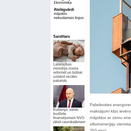
Ekonomika
Atslēgvārdi
mājoklis
nekustamais tirgus
Saistītais
Labklājības
ministrija rosina
reformēt un būtiski
uzlabot vecāku
pabalstu
Palielinoties energo
Kulbergs: valsts
maksājumi kļūs ievēroj
budžeta
mājokļos ar zemu energ
finansējumam NVO
jābūt caurskatāmam
siltumenerģiju vienis
250 eiro).