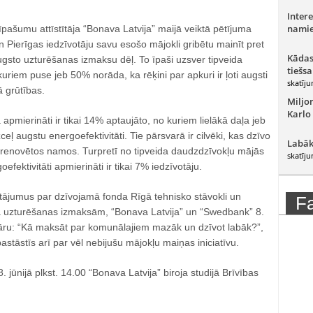
Intere
namie
pašumu attīstītāja “Bonava Latvija” maijā veiktā pētījuma
n Pierīgas iedzīvotāju savu esošo mājokli gribētu mainīt pret
Kādas
gsto uzturēšanas izmaksu dēļ. To īpaši uzsver tipveida
tiešsa
kuriem puse jeb 50% norāda, ka rēķini par apkuri ir ļoti augsti
skatīju
 grūtības.
Miljo
Karlo
 apmierināti ir tikai 14% aptaujāto, no kuriem lielākā daļa jeb
zceļ augstu energoefektivitāti. Tie pārsvarā ir cilvēki, kas dzīvo
Labāk
i renovētos namos. Turpretī no tipveida daudzdzīvokļu mājās
skatīju
efektivitāti apmierināti ir tikai 7% iedzīvotāju.
utājumus par dzīvojamā fonda Rīgā tehnisko stāvokli un
F
 uzturēšanas izmaksām, “Bonava Latvija” un “Swedbank” 8.
nāru: “Kā maksāt par komunālajiem mazāk un dzīvot labāk?”,
pastāstīs arī par vēl nebijušu mājokļu maiņas iniciatīvu.
. jūnijā plkst. 14.00 “Bonava Latvija” biroja studijā Brīvības