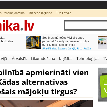
ts uzņēmējdarbībai
Biznesa izglītība
Eiro Latvijā
lai,
Septiņos mēnešos Vivi vilcienos
s budžetu?
pārvadāti 12 miljoni pasažieru; jūlijā
97,4 % reisu izpildīti laikā
Aktuālā ziņa
,
Bizness Latvijā
,
Tirdzniecība
vijā
Ārvalstīs
Likumdošana
Izglītība
Tehnoloģijas
T
pilnībā apmierināti vien
Kādas alternatīvas
šais mājokļu tirgus?