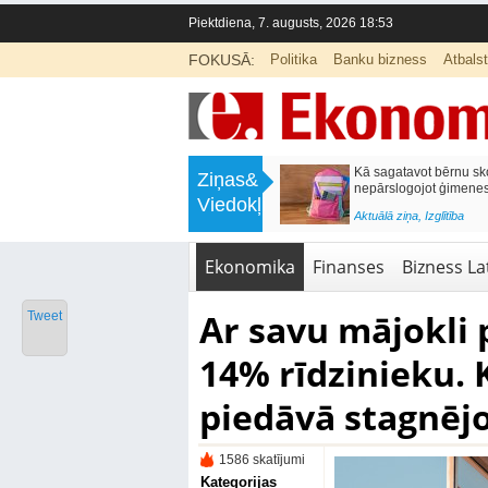
Piektdiena, 7. augusts, 2026 18:53
FOKUSĀ:
Politika
Banku bizness
Atbals
>
Labklājības ministrija rosina reformēt
Kā sagatavot bērnu sko
Ziņas&
un būtiski uzlabot vecāku pabalstu
nepārslogojot ģimene
Viedokļi
<
Aktuālā ziņa
,
Ekonomika
Aktuālā ziņa
,
Izglītība
Ekonomika
Finanses
Bizness Lat
Ar savu mājokli 
Tweet
14% rīdzinieku. 
piedāvā stagnējo
1586 skatījumi
Kategorijas