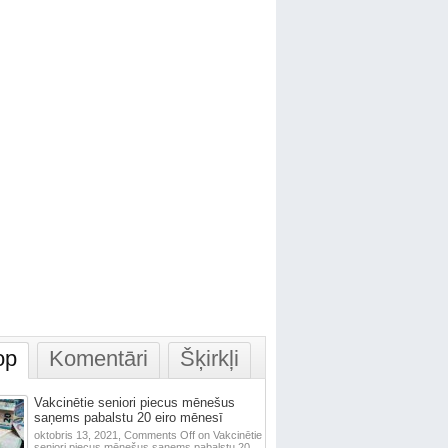
op
Komentāri
Šķirkļi
Vakcinētie seniori piecus mēnešus
saņems pabalstu 20 eiro mēnesī
oktobris 13, 2021,
Comments Off
on Vakcinētie
seniori piecus mēnešus saņems pabalstu 20