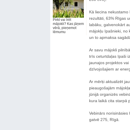
Kā liecina nekustamo ī
rezultāti, 63% Rīgas u
Pirkt vai īrēt
mājokli? Kas jāņem
labāku, galvenokārt au
vērā, pieņemot
mājokļu īpašnieki, no 
lēmumu
un to apmaksa sagādā
Ar savu mājokli pilnībā
trīs ceturtdaļas īpaši i
jaunajos projektos va
dzīvojošajiem ar energo
Ar mērķi aktualizēt ja
pieaugošajām mājokļa
jūnijā organizēs vebi
kura laikā cita starpā 
Vebinārs norisināsies 8
gatvē 275, Rīgā.