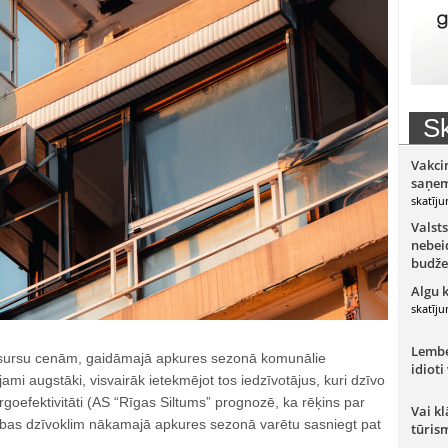
Sk
Vakci
saņem
skatīju
Valsts
nebeid
budže
Algu 
skatīju
Lember
resursu cenām, gaidāmajā apkures sezonā komunālie
idioti
ami augstāki, visvairāk ietekmējot tos iedzīvotājus, kuri dzīvo
oefektivitāti (AS “Rīgas Siltums” prognozē, ka rēķins par
Vai kl
tabas dzīvoklim nākamajā apkures sezonā varētu sasniegt pat
tūris