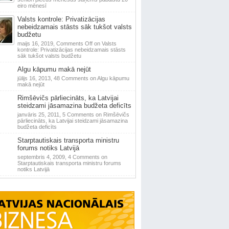
eiro mēnesī
Valsts kontrole: Privatizācijas
nebeidzamais stāsts sāk tukšot valsts
budžetu
maijs 16, 2019,
Comments Off
on Valsts
kontrole: Privatizācijas nebeidzamais stāsts
sāk tukšot valsts budžetu
Algu kāpumu makā nejūt
jūlijs 16, 2013,
48 Comments
on Algu kāpumu
makā nejūt
Rimšēvičs pārliecināts, ka Latvijai
steidzami jāsamazina budžeta deficīts
janvāris 25, 2011,
5 Comments
on Rimšēvičs
pārliecināts, ka Latvijai steidzami jāsamazina
budžeta deficīts
Starptautiskais transporta ministru
forums notiks Latvijā
septembris 4, 2009,
4 Comments
on
Starptautiskais transporta ministru forums
notiks Latvijā