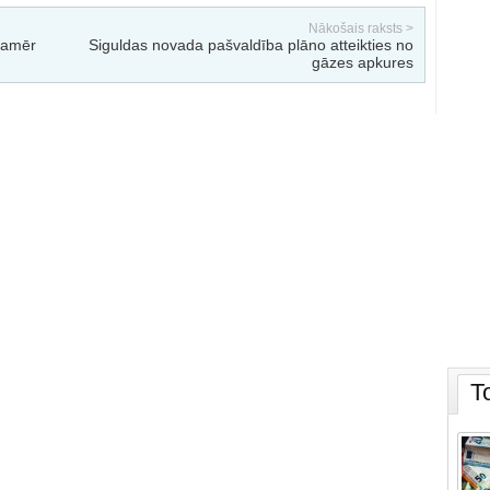
Nākošais raksts >
kamēr
Siguldas novada pašvaldība plāno atteikties no
gāzes apkures
T