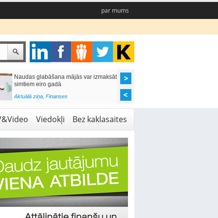
par mums
Naudas glabāšana mājās var izmaksāt
Katrs desmitais mājok
simtiem eiro gadā
pieteikums tiek noraid
kredītvēstures dēļ
Aktuālā ziņa
,
Finanses
Aktuālā ziņa
,
Finanses
V&Video
Viedokļi
Bez kaklasaites