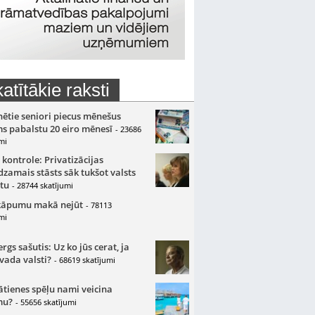
atītākie raksti
nētie seniori piecus mēnešus
s pabalstu 20 eiro mēnesī
- 23686
mi
 kontrole: Privatizācijas
zamais stāsts sāk tukšot valsts
tu
- 28744 skatījumi
kāpumu makā nejūt
- 78113
mi
gs sašutis: Uz ko jūs cerat, ja
 vada valsti?
- 68619 skatījumi
ātienes spēļu nami veicina
mu?
- 55656 skatījumi