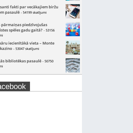
santi fakti par vecākajiem biržu
m pasaulē
- 54199 skatījumi
 pārmaiņas piedzīvojušas
istes spēles gadu gaitā?
- 53156
mi
nāru iecienītākā vieta – Monte
 kazino
- 53047 skatījumi
ās bibliotēkas pasaulē
- 50750
mi
acebook