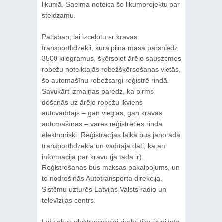
likumā. Saeima noteica šo likumprojektu par
steidzamu.
Patlaban, lai izceļotu ar kravas
transportlīdzekli, kura pilna masa pārsniedz
3500 kilogramus, šķērsojot ārējo sauszemes
robežu noteiktajās robežšķērsošanas vietās,
šo automašīnu robežsargi reģistrē rindā.
Savukārt izmaiņas paredz, ka pirms
došanās uz ārējo robežu ikviens
autovadītājs – gan vieglās, gan kravas
automašīnas – varēs reģistrēties rindā
elektroniski. Reģistrācijas laikā būs jānorāda
transportlīdzekļa un vadītāja dati, kā arī
informācija par kravu (ja tāda ir).
Reģistrēšanās būs maksas pakalpojums, un
to nodrošinās Autotransporta direkcija.
Sistēmu uzturēs Latvijas Valsts radio un
televīzijas centrs.
Līdztekus elektroniskajai rindai tiks izveidota