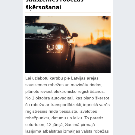
šķērsošanai
Lai uzlabotu kārtību pie Latvijas ārējās
sauszemes robežas un mazinātu rindas,
plānots ieviest elektronisko reģistrēšanos.
No 1.oktobra autovadītāji, kas plāno šķērsot
šo robežu ar transportlīdzekli, iepriekš varēs
reģistrēsies rindā tiešsaistē, izvēloties
robežpunktu, datumu un laiku. To paredz
ceturtdien, 12.jūnijā, Saeimā pirmajā
lasījumā atbalstītās izmaiņas valsts robežas