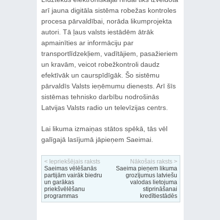
arī jauna digitāla sistēma robežas kontroles
procesa pārvaldībai, norāda likumprojekta
autori. Tā ļaus valsts iestādēm ātrāk
apmainīties ar informāciju par
transportlīdzekļiem, vadītājiem, pasažieriem
un kravām, veicot robežkontroli daudz
efektīvāk un caurspīdīgāk. Šo sistēmu
pārvaldīs Valsts ieņēmumu dienests. Arī šīs
sistēmas tehnisko darbību nodrošinās
Latvijas Valsts radio un televīzijas centrs.
Lai likuma izmaiņas stātos spēkā, tās vēl
galīgajā lasījumā jāpieņem Saeimai.
< Iepriekšējais raksts
Nākošais raksts >
Saeimas vēlēšanās
Saeima pieņem likuma
partijām vairāk biedru
grozījumus latviešu
un garākas
valodas lietojuma
priekšvēlēšanu
stiprināšanai
programmas
kredītiestādēs