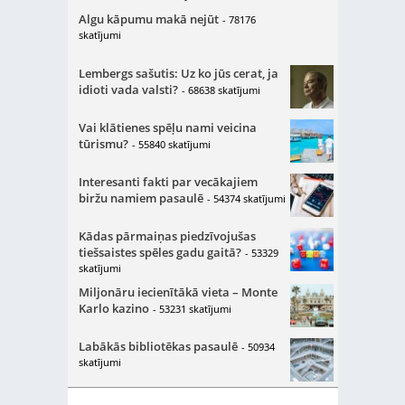
Algu kāpumu makā nejūt
- 78176
skatījumi
Lembergs sašutis: Uz ko jūs cerat, ja
idioti vada valsti?
- 68638 skatījumi
Vai klātienes spēļu nami veicina
tūrismu?
- 55840 skatījumi
Interesanti fakti par vecākajiem
biržu namiem pasaulē
- 54374 skatījumi
Kādas pārmaiņas piedzīvojušas
tiešsaistes spēles gadu gaitā?
- 53329
skatījumi
Miljonāru iecienītākā vieta – Monte
Karlo kazino
- 53231 skatījumi
Labākās bibliotēkas pasaulē
- 50934
skatījumi