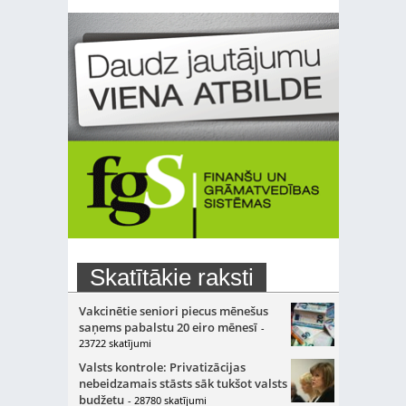
Skatītākie raksti
Vakcinētie seniori piecus mēnešus
saņems pabalstu 20 eiro mēnesī
-
23722 skatījumi
Valsts kontrole: Privatizācijas
nebeidzamais stāsts sāk tukšot valsts
budžetu
- 28780 skatījumi