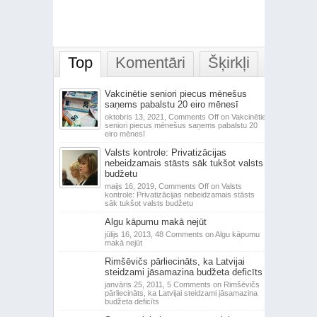
Top
Komentāri
Šķirkļi
Vakcinētie seniori piecus mēnešus
saņems pabalstu 20 eiro mēnesī
oktobris 13, 2021,
Comments Off
on Vakcinētie
seniori piecus mēnešus saņems pabalstu 20
eiro mēnesī
Valsts kontrole: Privatizācijas
nebeidzamais stāsts sāk tukšot valsts
budžetu
maijs 16, 2019,
Comments Off
on Valsts
kontrole: Privatizācijas nebeidzamais stāsts
sāk tukšot valsts budžetu
Algu kāpumu makā nejūt
jūlijs 16, 2013,
48 Comments
on Algu kāpumu
makā nejūt
Rimšēvičs pārliecināts, ka Latvijai
steidzami jāsamazina budžeta deficīts
janvāris 25, 2011,
5 Comments
on Rimšēvičs
pārliecināts, ka Latvijai steidzami jāsamazina
budžeta deficīts