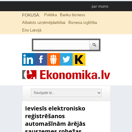
par mums
FOKUSĀ:
Politika
Banku bizness
Atbalsts uzņēmējdarbībai
Biznesa izglītība
Eiro Latvijā
Ieviesīs elektronisko
reģistrēšanos
automašīnām ārējās
sauszemes robežas