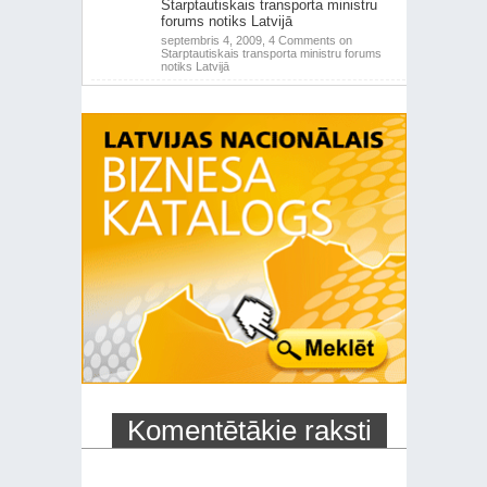
Starptautiskais transporta ministru
forums notiks Latvijā
septembris 4, 2009,
4 Comments
on
Starptautiskais transporta ministru forums
notiks Latvijā
Komentētākie raksti