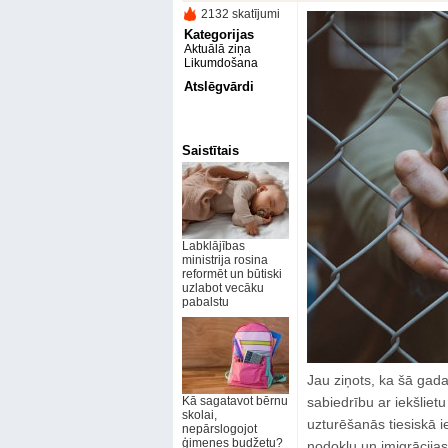
2132 skatījumi
Kategorijas
Aktuālā ziņa
Likumdošana
Atslēgvārdi
Saistītais
Labklājības
ministrija rosina
reformēt un būtiski
uzlabot vecāku
pabalstu
Jau ziņots, ka šā gada
Kā sagatavot bērnu
sabiedrību ar iekšliet
skolai,
uzturēšanās tiesiskā ie
nepārslogojot
ģimenes budžetu?
nodokļu un imigrācijas