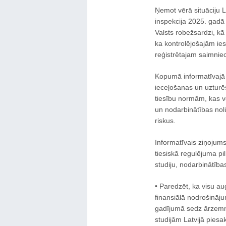
Ņemot vērā situāciju La
inspekcija 2025. gadā 
Valsts robežsardzi, kā 
ka kontrolējošajām i
reģistrētajam saimnie
Kopumā informatīvajā z
ieceļošanas un uzturē
tiesību normām, kas vei
un nodarbinātības no
riskus.
Informatīvais ziņojums
tiesiskā regulējuma pi
studiju, nodarbinātīb
• Paredzēt, ka visu au
finansiālā nodrošināj
gadījumā sedz ārzemni
studijām Latvijā piesa