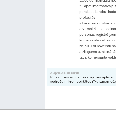
attiecīgs finansiāla n
• Tāpat informatīvajā z
pārskatīt kārtību, kād
profesijās;
• Paredzēts izstrādāt 
ārzemniekus attiecināt
personas reģistrē jau
komersanta valdes loc
rīcību. Lai novērstu šā
aizliegums uzaicināt 
tāda komersanta valde
< Iepriekšējais raksts
Rīgas mērs aicina nekavējoties apturēt
nedrošu mikromobilitātes rīku izmantoš