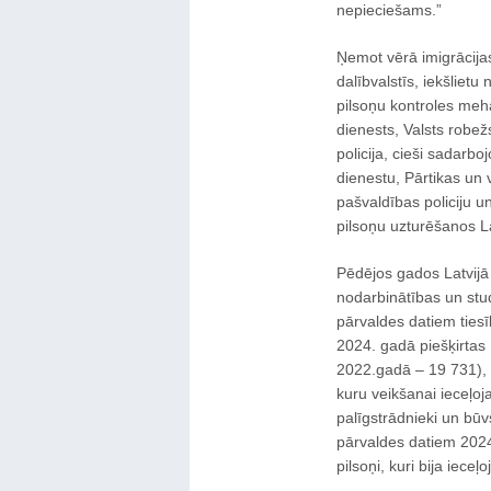
nepieciešams.”
Ņemot vērā imigrācijas
dalībvalstīs, iekšlietu 
pilsoņu kontroles mehā
dienests, Valsts robež
policija, cieši sadarbo
dienestu, Pārtikas un 
pašvaldības policiju un
pilsoņu uzturēšanos Latv
Pēdējos gados Latvijā p
nodarbinātības un stud
pārvaldes datiem ties
2024. gadā piešķirtas
2022.gadā – 19 731), 
kuru veikšanai ieceļoja
palīgstrādnieki un būv
pārvaldes datiem 2024
pilsoņi, kuri bija ieceļo