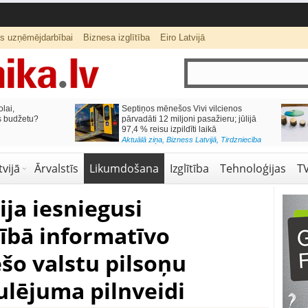
ts uzņēmējdarbībai
Biznesa izglītība
Eiro Latvijā
lai,
Septiņos mēnešos Vivi vilcienos
s budžetu?
pārvadāti 12 miljoni pasažieru; jūlijā
97,4 % reisu izpildīti laikā
Aktuālā ziņa
,
Bizness Latvijā
,
Tirdzniecība
vijā
Ārvalstīs
Likumdošana
Izglītība
Tehnoloģijas
T
ija iesniegusi
dībā informatīvo
šo valstu pilsoņu
ulējuma pilnveidi