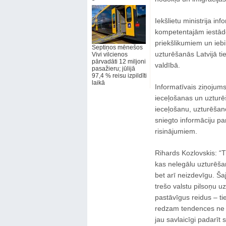
Iekšlietu ministrija in
kompetentajām iestādēm.
priekšlikumiem un iebi
Septiņos mēnešos
uzturēšanās Latvijā ti
Vivi vilcienos
pārvadāti 12 miljoni
valdībā.
pasažieru; jūlijā
97,4 % reisu izpildīti
laikā
Informatīvais ziņojums
ieceļošanas un uzturēš
ieceļošanu, uzturēšano
sniegto informāciju p
risinājumiem.
Rihards Kozlovskis: “Tr
kas nelegālu uzturēšano
bet arī neizdevīgu. Ša
trešo valstu pilsoņu uz
pastāvīgus reidus – tie 
redzam tendences ne ti
jau savlaicīgi padarīt