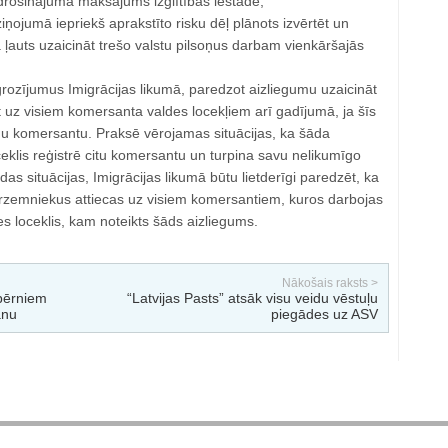
odrošinājuma maksājums izglītības iestādē;
iņojumā iepriekš aprakstīto risku dēļ plānots izvērtēt un
ā ļauts uzaicināt trešo valstu pilsoņus darbam vienkāršajās
grozījumus Imigrācijas likumā, paredzot aizliegumu uzaicināt
 uz visiem komersanta valdes locekļiem arī gadījumā, ja šīs
nu komersantu. Praksē vērojamas situācijas, ka šāda
eklis reģistrē citu komersantu un turpina savu nelikumīgo
das situācijas, Imigrācijas likumā būtu lietderīgi paredzēt, ka
ārzemniekus attiecas uz visiem komersantiem, kuros darbojas
s loceklis, kam noteikts šāds aizliegums.
Nākošais raksts >
 bērniem
“Latvijas Pasts” atsāk visu veidu vēstuļu
anu
piegādes uz ASV