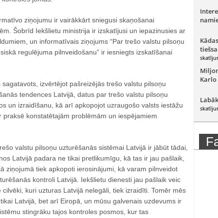
Intere
namie
formatīvo ziņojumu ir vairākkārt sniegusi skaņošanai
 Šobrīd Iekšlietu ministrija ir izskatījusi un iepazinusies ar
Kādas
ldumiem, un informatīvais ziņojums “Par trešo valstu pilsoņu
tiešsa
esiskā regulējuma pilnveidošanu” ir iesniegts izskatīšanai
skatīju
Miljo
Karlo
 sagatavots, izvērtējot pašreizējās trešo valstu pilsoņu
anās tendences Latvijā, datus par trešo valstu pilsoņu
Labāk
s un izraidīšanu, kā arī apkopojot uzraugošo valsts iestāžu
skatīju
ar praksē konstatētajām problēmām un iespējamiem
F
ešo valstu pilsoņu uzturēšanās sistēmai Latvijā ir jābūt tādai,
s Latvijā padara ne tikai pretlikumīgu, kā tas ir jau pašlaik,
jā ziņojumā tiek apkopoti ierosinājumi, kā varam pilnveidot
turēšanās kontroli Latvijā. Iekšlietu dienesti jau pašlaik veic
cilvēki, kuri uzturas Latvijā nelegāli, tiek izraidīti. Tomēr mēs
kai Latvijā, bet arī Eiropā, un mūsu galvenais uzdevums ir
 sistēmu stingrāku tajos kontroles posmos, kur tas