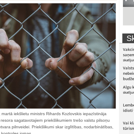
Sk
Vakci
saņem
skatīju
Valsts
nebeid
budže
Algu 
skatīju
Lember
idioti
 martā iekšlietu ministrs Rihards Kozlovskis iepazīstināja
u resora sagatavotajiem priekšlikumiem trešo valstu pilsoņu
Vai kl
tvara pilnveidei. Priekšlikumi skar izglītības, nodarbinātības,
tūris
 kontroles jomas.