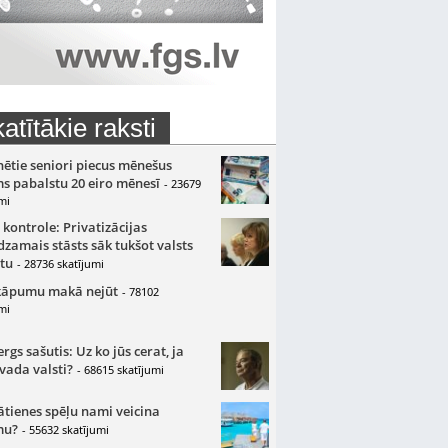
atītākie raksti
nētie seniori piecus mēnešus
s pabalstu 20 eiro mēnesī
- 23679
mi
 kontrole: Privatizācijas
zamais stāsts sāk tukšot valsts
tu
- 28736 skatījumi
kāpumu makā nejūt
- 78102
mi
gs sašutis: Uz ko jūs cerat, ja
 vada valsti?
- 68615 skatījumi
ātienes spēļu nami veicina
mu?
- 55632 skatījumi