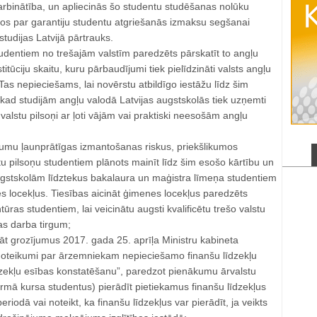
rbinātība, un apliecinās šo studentu studēšanas nolūku
pos par garantiju studentu atgriešanās izmaksu segšanai
tudijas Latvijā pārtrauks.
tudentiem no trešajām valstīm paredzēts pārskatīt to angļu
itūciju skaitu, kuru pārbaudījumi tiek pielīdzināti valsts angļu
s nepieciešams, lai novērstu atbildīgo iestāžu līdz šim
kad studijām angļu valodā Latvijas augstskolās tiek uzņemti
 valstu pilsoņi ar ļoti vājām vai praktiski neesošām angļu
jumu ļaunprātīgas izmantošanas riskus, priekšlikumos
stu pilsoņu studentiem plānots mainīt līdz šim esošo kārtību un
gstskolām līdztekus bakalaura un maģistra līmeņa studentiem
es locekļus. Tiesības aicināt ģimenes locekļus paredzēts
tūras studentiem, lai veicinātu augsti kvalificētu trešo valstu
jas darba tirgum;
dāt grozījumus 2017. gada 25. aprīļa Ministru kabineta
oteikumi par ārzemniekam nepieciešamo finanšu līdzekļu
zekļu esības konstatēšanu”, paredzot pienākumu ārvalstu
rmā kursa studentus) pierādīt pietiekamus finanšu līdzekļus
iodā vai noteikt, ka finanšu līdzekļus var pierādīt, ja veikts