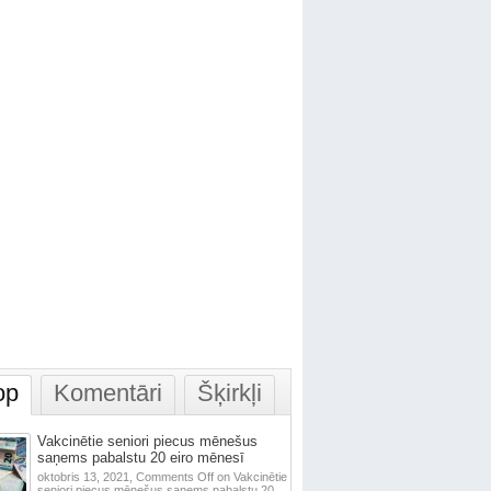
op
Komentāri
Šķirkļi
Vakcinētie seniori piecus mēnešus
saņems pabalstu 20 eiro mēnesī
oktobris 13, 2021,
Comments Off
on Vakcinētie
seniori piecus mēnešus saņems pabalstu 20