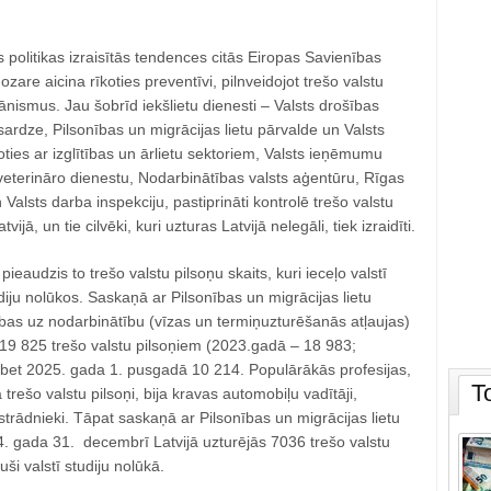
 politikas izraisītās tendences citās Eiropas Savienības
nozare aicina rīkoties preventīvi, pilnveidojot trešo valstu
nismus. Jau šobrīd iekšlietu dienesti – Valsts drošības
sardze, Pilsonības un migrācijas lietu pārvalde un Valsts
joties ar izglītības un ārlietu sektoriem, Valsts ieņēmumu
veterināro dienestu, Nodarbinātības valsts aģentūru, Rīgas
 Valsts darba inspekciju, pastiprināti kontrolē trešo valstu
ijā, un tie cilvēki, kuri uzturas Latvijā nelegāli, tiek izraidīti.
ieaudzis to trešo valstu pilsoņu skaits, kuri ieceļo valstī
iju nolūkos. Saskaņā ar Pilsonības un migrācijas lietu
ības uz nodarbinātību (vīzas un termiņuzturēšanās atļaujas)
 19 825 trešo valstu pilsoņiem (2023.gadā – 18 983;
bet 2025. gada 1. pusgadā 10 214. Populārākās profesijas,
T
 trešo valstu pilsoņi, bija kravas automobiļu vadītāji,
strādnieki. Tāpat saskaņā ar Pilsonības un migrācijas lietu
. gada 31. decembrī Latvijā uzturējās 7036 trešo valstu
juši valstī studiju nolūkā.