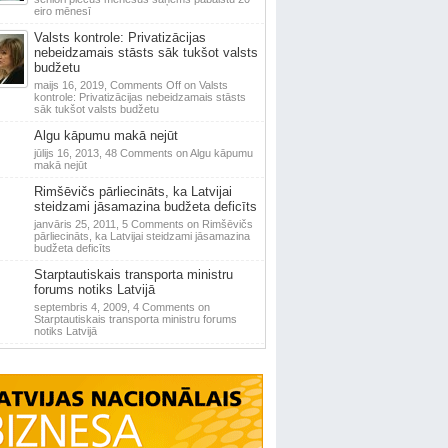
eiro mēnesī
Valsts kontrole: Privatizācijas
nebeidzamais stāsts sāk tukšot valsts
budžetu
maijs 16, 2019,
Comments Off
on Valsts
kontrole: Privatizācijas nebeidzamais stāsts
sāk tukšot valsts budžetu
Algu kāpumu makā nejūt
jūlijs 16, 2013,
48 Comments
on Algu kāpumu
makā nejūt
Rimšēvičs pārliecināts, ka Latvijai
steidzami jāsamazina budžeta deficīts
janvāris 25, 2011,
5 Comments
on Rimšēvičs
pārliecināts, ka Latvijai steidzami jāsamazina
budžeta deficīts
Starptautiskais transporta ministru
forums notiks Latvijā
septembris 4, 2009,
4 Comments
on
Starptautiskais transporta ministru forums
notiks Latvijā