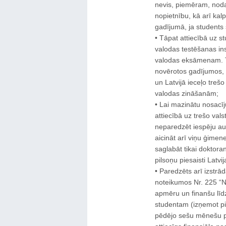
nevis, piemēram, noda
nopietnību, kā arī kal
gadījumā, ja students s
• Tāpat attiecībā uz s
valodas testēšanas inst
valodas eksāmenam. Ta
novērotos gadījumos, 
un Latvijā ieceļo trešo
valodas zināšanām;
• Lai mazinātu nosacī
attiecībā uz trešo val
neparedzēt iespēju au
aicināt arī viņu ģimen
saglabāt tikai doktoran
pilsoņu piesaisti Latvi
• Paredzēts arī izstrā
noteikumos Nr. 225 “N
apmēru un finanšu līd
studentam (izņemot pi
pēdējo sešu mēnešu per