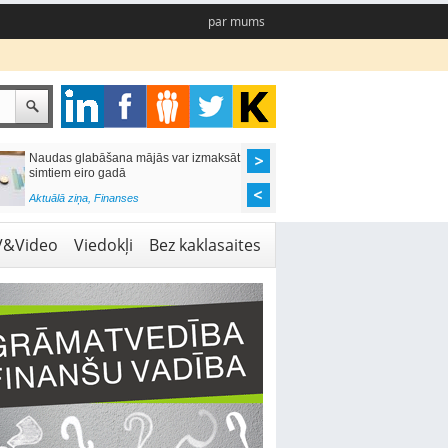
par mums
Naudas glabāšana mājās var izmaksāt
Katrs desmitais mājok
simtiem eiro gadā
pieteikums tiek noraid
kredītvēstures dēļ
Aktuālā ziņa
,
Finanses
Aktuālā ziņa
,
Finanses
V&Video
Viedokļi
Bez kaklasaites