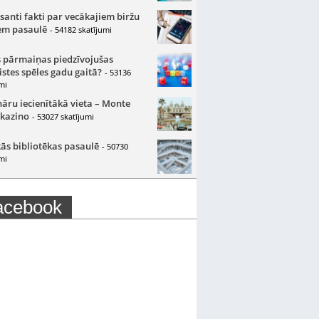
santi fakti par vecākajiem biržu
m pasaulē
- 54182 skatījumi
 pārmaiņas piedzīvojušas
istes spēles gadu gaitā?
- 53136
mi
nāru iecienītākā vieta – Monte
 kazino
- 53027 skatījumi
ās bibliotēkas pasaulē
- 50730
mi
acebook