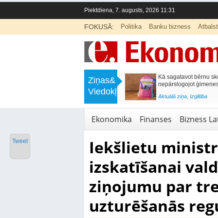
Piektdiena, 7. augusts, 2026 11:31
FOKUSĀ:
Politika
Banku bizness
Atbals
>
Labklājības ministrija rosina reformēt
Kā sagatavot bērnu sko
Ziņas&
un būtiski uzlabot vecāku pabalstu
nepārslogojot ģimene
Viedokļi
<
Aktuālā ziņa
,
Ekonomika
Aktuālā ziņa
,
Izglītība
Ekonomika
Finanses
Bizness Lat
Iekšlietu ministr
Tweet
izskatīšanai val
ziņojumu par tre
uzturēšanās reg