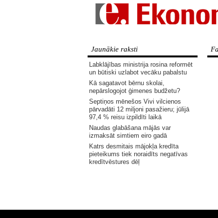
Jaunākie raksti
Fa
Labklājības ministrija rosina reformēt
un būtiski uzlabot vecāku pabalstu
Kā sagatavot bērnu skolai,
nepārslogojot ģimenes budžetu?
Septiņos mēnešos Vivi vilcienos
pārvadāti 12 miljoni pasažieru; jūlijā
97,4 % reisu izpildīti laikā
Naudas glabāšana mājās var
izmaksāt simtiem eiro gadā
Katrs desmitais mājokļa kredīta
pieteikums tiek noraidīts negatīvas
kredītvēstures dēļ