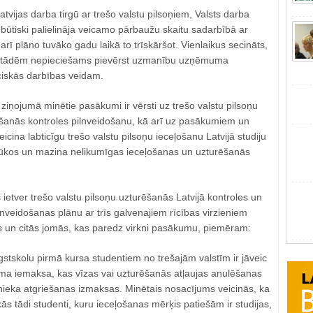
tvijas darba tirgū ar trešo valstu pilsoņiem, Valsts darba
būtiski palielināja veicamo pārbaužu skaitu sadarbībā ar
arī plāno tuvāko gadu laikā to trīskāršot. Vienlaikus secināts,
estādēm nepieciešams pievērst uzmanību uzņēmuma
ciskās darbības veidam.
iņojumā minētie pasākumi ir vērsti uz trešo valstu pilsoņu
šanās kontroles pilnveidošanu, kā arī uz pasākumiem un
cina labticīgu trešo valstu pilsoņu ieceļošanu Latvijā studiju
lūkos un mazina nelikumīgas ieceļošanas un uzturēšanās
 ietver trešo valstu pilsoņu uzturēšanās Latvijā kontroles un
lnveidošanas plānu ar trīs galvenajiem rīcības virzieniem
as un citās jomās, kas paredz virkni pasākumu, piemēram:
gstskolu pirmā kursa studentiem no trešajām valstīm ir jāveic
uma iemaksa, kas vīzas vai uzturēšanās atļaujas anulēšanas
eka atgriešanas izmaksas. Minētais nosacījums veicinās, ka
kās tādi studenti, kuru ieceļošanas mērķis patiešām ir studijas,