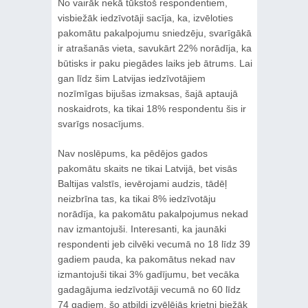
No vairāk nekā tūkstoš respondentiem,
visbiežāk iedzīvotāji sacīja, ka, izvēloties
pakomātu pakalpojumu sniedzēju, svarīgākā
ir atrašanās vieta, savukārt 22% norādīja, ka
būtisks ir paku piegādes laiks jeb ātrums. Lai
gan līdz šim Latvijas iedzīvotājiem
nozīmīgas bijušas izmaksas, šajā aptaujā
noskaidrots, ka tikai 18% respondentu šis ir
svarīgs nosacījums.
Nav noslēpums, ka pēdējos gados
pakomātu skaits ne tikai Latvijā, bet visās
Baltijas valstīs, ievērojami audzis, tādēļ
neizbrīna tas, ka tikai 8% iedzīvotāju
norādīja, ka pakomātu pakalpojumus nekad
nav izmantojuši. Interesanti, ka jaunāki
respondenti jeb cilvēki vecumā no 18 līdz 39
gadiem pauda, ka pakomātus nekad nav
izmantojuši tikai 3% gadījumu, bet vecāka
gadagājuma iedzīvotāji vecumā no 60 līdz
74 gadiem, šo atbildi izvēlējās krietni biežāk