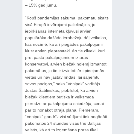
– 15% gadījumu.
“Kopš pandēmijas sākuma, pakomātu skaits
visā Eiropā ievērojami palielinājies, jo
iepirkšanās internetā kļuvusi arvien
populārāka dažādo ierobežoju dēļ veikalos,
kas nozīmē, ka arī piegādes pakalpojumi
kļūst arvien pieprasītāki. Arī tie cilvēki, kuri
pret pasta pakalpojumiem izturas
konservatīvi, arvien biežāk nolemj izmantot
pakomātus, jo tie ir izvietoti ērti pieejamās
vietās un nav jāstāv rindās, lai saņemtu
savas paciņas,” saka “Venipak” vadītājs
Justas Šablinskas, piebilstot, ka arvien
biežāk klientiem būtiska ir veiksmīga
pieredze ar pakalpojumu sniedzēju, cenai
par to nonākot otrajā plānā. Piemēram,
“Venipak” gandrīz visi sūtījumi tiek nogādāti
pakomātos 24 stundās visās trīs Baltijas
valstīs, kā arī to izņemšana prasa tikai