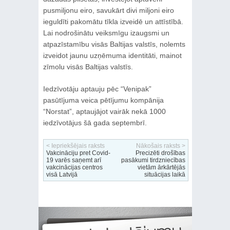
pusmiljonu eiro, savukārt divi miljoni eiro
ieguldīti pakomātu tīkla izveidē un attīstībā.
Lai nodrošinātu veiksmīgu izaugsmi un
atpazīstamību visās Baltijas valstīs, nolemts
izveidot jaunu uzņēmuma identitāti, mainot
zīmolu visās Baltijas valstīs.
Iedzīvotāju aptauju pēc “Venipak”
pasūtījuma veica pētījumu kompānija
“Norstat”, aptaujājot vairāk nekā 1000
iedzīvotājus šā gada septembrī.
< Iepriekšējais raksts
Nākošais raksts >
Vakcināciju pret Covid-
Precizēti drošības
19 varēs saņemt arī
pasākumi tirdzniecības
vakcinācijas centros
vietām ārkārtējās
visā Latvijā
situācijas laikā