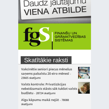
Skatītākie raksti
Vakcinētie seniori piecus mēnešus
saņems pabalstu 20 eiro mēnesī
-
23665 skatījumi
Valsts kontrole: Privatizācijas
nebeidzamais stāsts sāk tukšot valsts
budžetu
- 28724 skatījumi
Algu kāpumu makā nejūt
- 78088
skatījumi