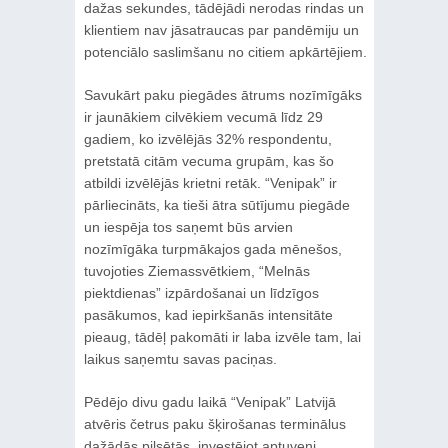
dažas sekundes, tādējādi nerodas rindas un
klientiem nav jāsatraucas par pandēmiju un
potenciālo saslimšanu no citiem apkārtējiem.
Savukārt paku piegādes ātrums nozīmīgāks
ir jaunākiem cilvēkiem vecumā līdz 29
gadiem, ko izvēlējās 32% respondentu,
pretstatā citām vecuma grupām, kas šo
atbildi izvēlējās krietni retāk. “Venipak” ir
pārliecināts, ka tieši ātra sūtījumu piegāde
un iespēja tos saņemt būs arvien
nozīmīgāka turpmākajos gada mēnešos,
tuvojoties Ziemassvētkiem, “Melnās
piektdienas” izpārdošanai un līdzīgos
pasākumos, kad iepirkšanās intensitāte
pieaug, tādēļ pakomāti ir laba izvēle tam, lai
laikus saņemtu savas paciņas.
Pēdējo divu gadu laikā “Venipak” Latvijā
atvēris četrus paku šķirošanas terminālus
dažādās pilsētās, investējot aptuveni