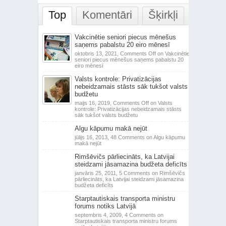
Top
Komentāri
Šķirkļi
Vakcinētie seniori piecus mēnešus
saņems pabalstu 20 eiro mēnesī
oktobris 13, 2021,
Comments Off
on Vakcinētie
seniori piecus mēnešus saņems pabalstu 20
eiro mēnesī
Valsts kontrole: Privatizācijas
nebeidzamais stāsts sāk tukšot valsts
budžetu
maijs 16, 2019,
Comments Off
on Valsts
kontrole: Privatizācijas nebeidzamais stāsts
sāk tukšot valsts budžetu
Algu kāpumu makā nejūt
jūlijs 16, 2013,
48 Comments
on Algu kāpumu
makā nejūt
Rimšēvičs pārliecināts, ka Latvijai
steidzami jāsamazina budžeta deficīts
janvāris 25, 2011,
5 Comments
on Rimšēvičs
pārliecināts, ka Latvijai steidzami jāsamazina
budžeta deficīts
Starptautiskais transporta ministru
forums notiks Latvijā
septembris 4, 2009,
4 Comments
on
Starptautiskais transporta ministru forums