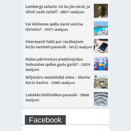
Lembergs sašutis: Uz ko jūs cerat, ja
idioti vada valsti?
- 68611 skatījumi
Vai klātienes spēļu nami veicina
tūrismu?
- 55571 skatījumi
Interesanti fakti par vecākajiem
biržu namiem pasaulē
- 54122 skatījumi
Kādas pārmaiņas piedzīvojušas
tiešsaistes spēles gadu gaitā?
- 53079
skatījumi
Miljonāru iecienītākā vieta – Monte
Karlo kazino
- 52965 skatījumi
Labākās bibliotēkas pasaulē
- 50668
skatījumi
Facebook