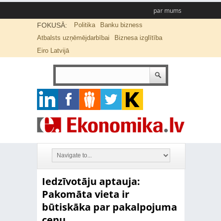
par mums
FOKUSĀ:
Politika
Banku bizness
Atbalsts uzņēmējdarbībai
Biznesa izglītība
Eiro Latvijā
Iedzīvotāju aptauja:
Pakomāta vieta ir
būtiskāka par pakalpojuma
cenu