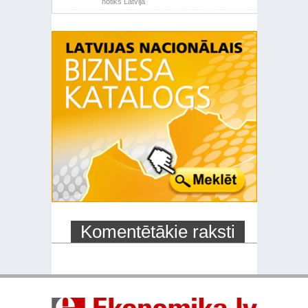
notiks Latvijā
Komentētākie raksti