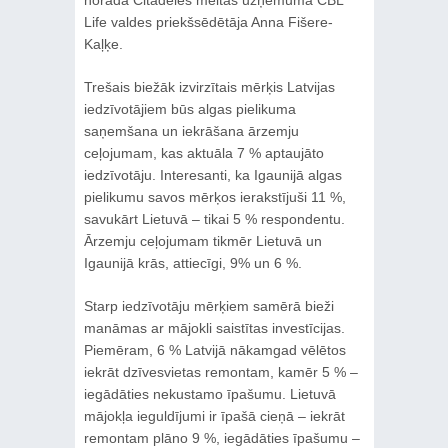
norāda Citadeles meitas uzņēmuma CBL
Life valdes priekšsēdētāja Anna Fišere-
Kaļķe.
Trešais biežāk izvirzītais mērķis Latvijas
iedzīvotājiem būs algas pielikuma
saņemšana un iekrāšana ārzemju
ceļojumam, kas aktuāla 7 % aptaujāto
iedzīvotāju. Interesanti, ka Igaunijā algas
pielikumu savos mērķos ierakstījuši 11 %,
savukārt Lietuvā – tikai 5 % respondentu.
Ārzemju ceļojumam tikmēr Lietuvā un
Igaunijā krās, attiecīgi, 9% un 6 %.
Starp iedzīvotāju mērķiem samērā bieži
manāmas ar mājokli saistītas investīcijas.
Piemēram, 6 % Latvijā nākamgad vēlētos
iekrāt dzīvesvietas remontam, kamēr 5 % –
iegādāties nekustamo īpašumu. Lietuvā
mājokļa ieguldījumi ir īpašā cieņā – iekrāt
remontam plāno 9 %, iegādāties īpašumu –