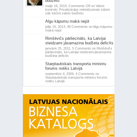
budžetu
maijs 16, 2019,
Comments Off
on Valsts
kontrole: Privatizācijas nebeidzamais stāsts
sāk tukšot valsts budžetu
Algu kāpumu makā nejūt
jūlijs 16, 2013,
48 Comments
on Algu kāpumu
makā nejūt
Rimšēvičs pārliecināts, ka Latvijai
steidzami jāsamazina budžeta deficīts
janvāris 25, 2011,
5 Comments
on Rimšēvičs
pārliecināts, ka Latvijai steidzami jāsamazina
budžeta deficīts
Starptautiskais transporta ministru
forums notiks Latvijā
septembris 4, 2009,
4 Comments
on
Starptautiskais transporta ministru forums
notiks Latvijā