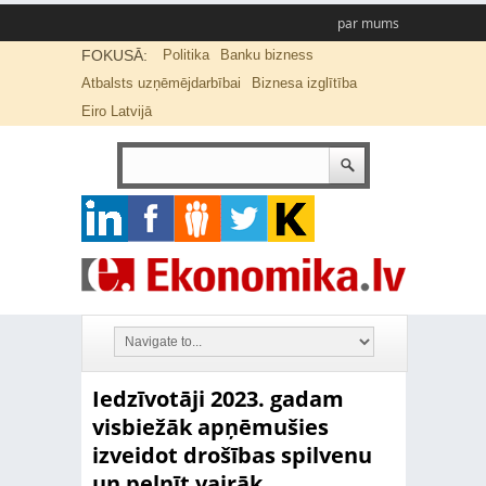
par mums
FOKUSĀ:
Politika
Banku bizness
Atbalsts uzņēmējdarbībai
Biznesa izglītība
Eiro Latvijā
Iedzīvotāji 2023. gadam
visbiežāk apņēmušies
izveidot drošības spilvenu
un pelnīt vairāk