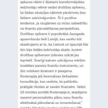
apkures rēķini ir šķietami transformējušies
iedzīvotāju vēlmē veidot drošības spilvenu,
lai šādas situācijas nākotnē pārdzīvotu bez
liekiem satricinājumiem. Šī ir pozitīva
tendence, ja raugāmies uz mūsu sabiedrību
no finanšu pārvaldīšanas perspektīvas.
Drošības spilvens ir populārākā Jaungada
apņemšanās tieši Latvijā, kas varētu būt
skaidrojams ar to, ka Lietuvā un Igaunijā līdz
šim bijis lielāks iedzīvotāju skaits, kuriem
drošības spilvenam izdevies uzkrāt jau
iepriekš. Svarīgi katram uzkrājuma mērķim
izvelēties pareizo finanšu instrumentu, un
šim nolūkam ikvienam ir pieejama
finoterapija jeb bezmaksas tiešsaistes
konsultācija, kas veidota, lai palīdzētu
prātīgāk rīkoties ar savām finansēm. Veltot
10 minūtes portālā finoterapija.lv, iespējams
saņemt personalizētu plānu savu finanšu
efektīvākai plānošanai un izmantošanai,”