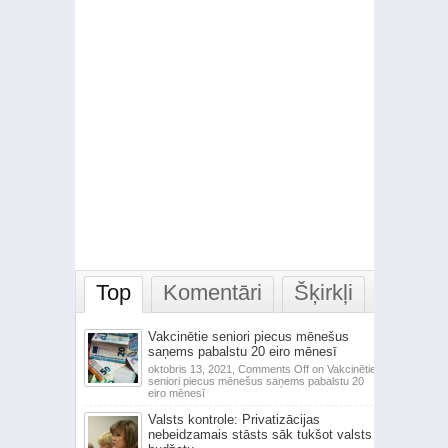
Top
Komentāri
Šķirkļi
Vakcinētie seniori piecus mēnešus
saņems pabalstu 20 eiro mēnesī
oktobris 13, 2021,
Comments Off
on Vakcinētie
seniori piecus mēnešus saņems pabalstu 20
eiro mēnesī
Valsts kontrole: Privatizācijas
nebeidzamais stāsts sāk tukšot valsts