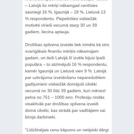
– Latvijā šo mērķi nākamgad centīsies
sasniegt 16 %, Igaunijā – 18 %, Lietuvā 13
% respondentu. Piepelnīties visbiežāk
motivēti vīrieši vecumā starp 30 un 39
gadiem, liecina aptauja.
Drošības spilvena izveide tiek minēta kā otrs
svarīgākais finanšu mērķis nākamajam
gadam, un tieši Latvijā šī izvēle bijusi īpaši
populāra – to atzīmējuši 16 % respondentu,
kamēr Igaunijā un Lietuvā vien 9 %. Latvijā
par uzkrājuma izveidošanu neparedzētiem
gadījumiem visbiežāk domājuši cilvēki
vecumā no 30 līdz 39 gadiem, kuri mēnesī
pelna no 751 – 1000 eiro. Profesiju rindās
visaktīvāk par drošības spilvena izveidi
domā cilvēki, kas strādā par vadītājiem vai
biroja darbinieki.
“Līdzšinējais cenu kāpums un netipiski dārgi