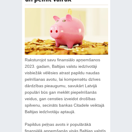
Raksturojot savu finansiālo apņemšanos
2023. gadam, Baltijas valstu iedzīvotāji
visbiežāk vēlēsies atrast papildu naudas
pelnīšanas avotu, lai kompensētu dzīves
dārdzības pieaugumu, savukārt Latvijā
populāri būs gan meklēt piepelnīšanās
veidus, gan censties izveidot drošības
spilvenu, secināts bankas Citadele veiktajā
Baltijas iedzīvotāju aptaujā.
Papildus peļņas avots ir populārākā
finansiālā apņemšanās visās Baltijas valstīs