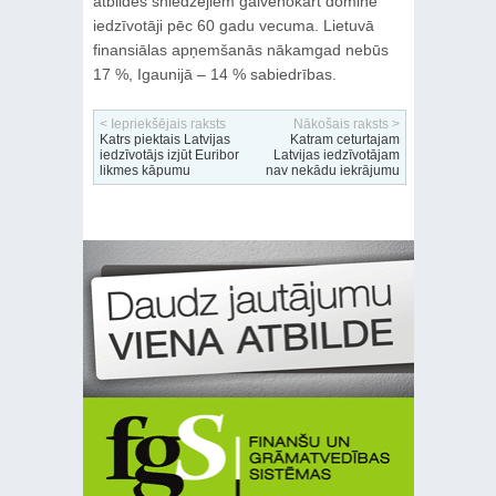
atbildes sniedzējiem galvenokārt dominē
iedzīvotāji pēc 60 gadu vecuma. Lietuvā
finansiālas apņemšanās nākamgad nebūs
17 %, Igaunijā – 14 % sabiedrības.
< Iepriekšējais raksts
Nākošais raksts >
Katrs piektais Latvijas
Katram ceturtajam
iedzīvotājs izjūt Euribor
Latvijas iedzīvotājam
likmes kāpumu
nav nekādu iekrājumu