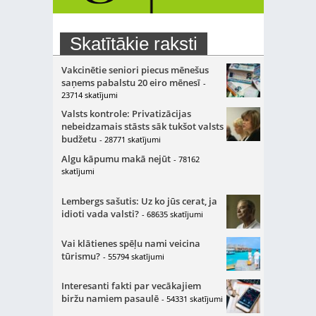
Skatītākie raksti
Vakcinētie seniori piecus mēnešus
saņems pabalstu 20 eiro mēnesī
-
23714 skatījumi
Valsts kontrole: Privatizācijas
nebeidzamais stāsts sāk tukšot valsts
budžetu
- 28771 skatījumi
Algu kāpumu makā nejūt
- 78162
skatījumi
Lembergs sašutis: Uz ko jūs cerat, ja
idioti vada valsti?
- 68635 skatījumi
Vai klātienes spēļu nami veicina
tūrismu?
- 55794 skatījumi
Interesanti fakti par vecākajiem
biržu namiem pasaulē
- 54331 skatījumi