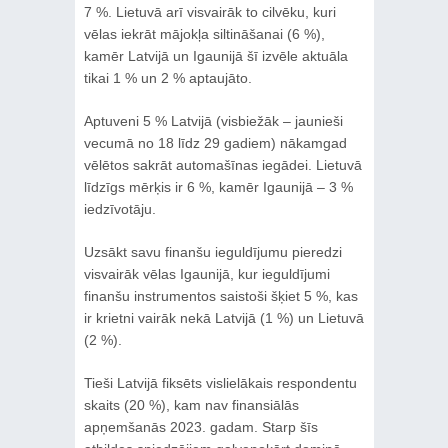
7 %. Lietuvā arī visvairāk to cilvēku, kuri
vēlas iekrāt mājokļa siltināšanai (6 %),
kamēr Latvijā un Igaunijā šī izvēle aktuāla
tikai 1 % un 2 % aptaujāto.
Aptuveni 5 % Latvijā (visbiežāk – jaunieši
vecumā no 18 līdz 29 gadiem) nākamgad
vēlētos sakrāt automašīnas iegādei. Lietuvā
līdzīgs mērķis ir 6 %, kamēr Igaunijā – 3 %
iedzīvotāju.
Uzsākt savu finanšu ieguldījumu pieredzi
visvairāk vēlas Igaunijā, kur ieguldījumi
finanšu instrumentos saistoši šķiet 5 %, kas
ir krietni vairāk nekā Latvijā (1 %) un Lietuvā
(2 %).
Tieši Latvijā fiksēts vislielākais respondentu
skaits (20 %), kam nav finansiālās
apņemšanās 2023. gadam. Starp šīs