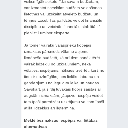
veiksmīgāk sekotu līdzi savam budžetam,
var izmantot speciālas budžeta veidošanas
lietotnes vai uzskaitīt atvēlēto budžetu un
tēriņus Excel. Tas palīdzēs veidot finansiālu
disciplīnu un veicinās finansiālu stabilitāti,”
piebilst Luminor eksperte.
Ja tomēr vairāku vaļasprieku kopējās
izmaksas pārsniedz vēlamo apjomu
ikmēneša budžetā, kā arī tiem sanāk tērēt
vairāk līdzekļu no uzkrājumiem, nekā
vēlaties, iespējams, nāksies izvērtēt, kurš no
tiem ir nozīmīgāks, nes lielāko labumu un
gandarījumu no ieguldītā laika un naudas.
Savukārt, ja sirdij tuvākais hobijs saistās ar
augstām izmaksām, jāapsver iespēja veidot
tam īpaši paredzētu uzkrājumu vai tam īpaši
atlikt līdzekļus arī ilgtermiņā.
Meklē bezmaksas iespējas vai lētākas
alternatīvas