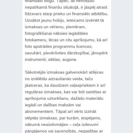
finansiālo slogu. Tāpēc, lai nenokļūtu
nepatīkamā finanšu situācijā, ir jāspēj atrast
līdzsvars starp prieku un finansiālo atbildību.
Uzsākot jaunu hobiju, ieteicams izvērtēt tā
izmaksas un vērienu, piemēram,
fotografēšanai nāksies iegādāties
fotokameru, lēcas un citu aprīkojumu, kā arī
foto apstrādes programmu licences,
savukārt, pievēršoties dārzkopībai, jānopērk
instrumenti, sēklas, augsne.
Sākotnējās izmaksas galvenokārt atšķiras
no izvēlētās aizraušanās veida, taču
jāatceras, ka daudziem vaļaspriekiem ir arī
regulāras izmaksas, kas var būt saistītas ar
aprīkojuma uzturēšanu, dažādu materiālu
iegādi un dalības maksām vai
abonementiem. Tāpat arī vērts izzināt
slēptās izmaksas, par kurām, iespējams,
sākumā neaizdomājies – ceļa izdevumi
pārgājienos vai sacensībās, negaidītas ar