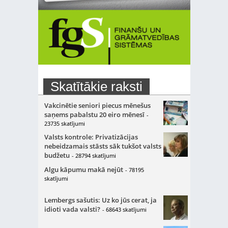
Skatītākie raksti
Vakcinētie seniori piecus mēnešus
saņems pabalstu 20 eiro mēnesī
-
23735 skatījumi
Valsts kontrole: Privatizācijas
nebeidzamais stāsts sāk tukšot valsts
budžetu
- 28794 skatījumi
Algu kāpumu makā nejūt
- 78195
skatījumi
Lembergs sašutis: Uz ko jūs cerat, ja
idioti vada valsti?
- 68643 skatījumi