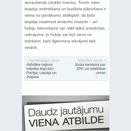
aizraušanās iztukšo maciņu. Tomēr savu
iespēju izvērtēšana un budžeta plānošana ir
viena no panākumu atslēgām, lai būtu
iespēja neatmest iecienīto nodarbi – arī
hobiju īstenošanai var nākt talkā izveidotais
uzkrājums, jo hobijs var būt viens no
mērķiem, kam ilgtermiņa iekrājumi tiek
veidoti.
< Iepriekšējais raksts
Nākošais raksts >
Aktīvākie reģioni
Jūnija karstums par
mājokļu tirgū būs
20% ceļ elektrības
Pierīga, Liepāja un
cenas
Jelgava