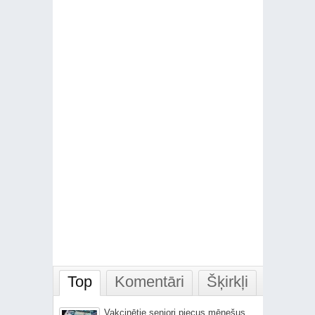
Top
Komentāri
Šķirkļi
Vakcinētie seniori piecus mēnešus