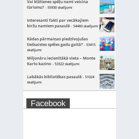
Vai klātienes spēļu nami veicina
tūrismu?
- 55930 skatījumi
Interesanti fakti par vecākajiem
biržu namiem pasaulē
- 54460 skatījumi
Kādas pārmaiņas piedzīvojušas
tiešsaistes spēles gadu gaitā?
- 53415
skatījumi
Miljonāru iecienītākā vieta – Monte
Karlo kazino
- 53322 skatījumi
Labākās bibliotēkas pasaulē
- 51024
skatījumi
Facebook