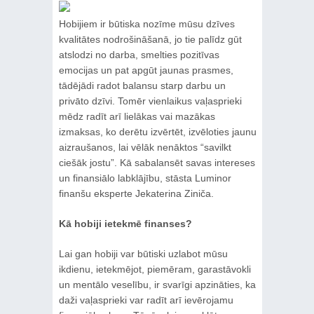
Hobijiem ir būtiska nozīme mūsu dzīves
kvalitātes nodrošināšanā, jo tie palīdz gūt
atslodzi no darba, smelties pozitīvas
emocijas un pat apgūt jaunas prasmes,
tādējādi radot balansu starp darbu un
privāto dzīvi. Tomēr vienlaikus vaļasprieki
mēdz radīt arī lielākas vai mazākas
izmaksas, ko derētu izvērtēt, izvēloties jaunu
aizraušanos, lai vēlāk nenāktos “savilkt
ciešāk jostu”. Kā sabalansēt savas intereses
un finansiālo labklājību, stāsta Luminor
finanšu eksperte Jekaterina Ziniča.
Kā hobiji ietekmē finanses?
Lai gan hobiji var būtiski uzlabot mūsu
ikdienu, ietekmējot, piemēram, garastāvokli
un mentālo veselību, ir svarīgi apzināties, ka
daži vaļasprieki var radīt arī ievērojamu