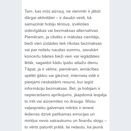
Tam, kas mūs aizrauj, ne vienmēr ir jābūt
dārgai aktivitātei – ir daudzi veidi, kā
samazināt hobiju tēriņus, izvēloties
izdevīgākas vai bezmaksas alternatīvas.
Piemēram, ja cilvēks ir mākslas cienītājs,
bieži vien izstādes tiek rīkotas bezmaksas
vai par nelielu naudas summu, savukārt
koncertu biļetes bieži vien var iegādāties
lētāk, sagaidot kādu īpašu atlaižu dienu.
Tāpat, ja ir vēlme, piemēram, iemācīties
spēlēt ģitāru vai gleznot, interneta vidē ir
pieejami neskaitāmi resursi, kur iegūt
informāciju bezmaksas. Bet, ja hobijam ir
nepieciešams aprīkojums, jāapdomā iespēja
to īrēt vai aizņemties no drauga. Mūsu
vaļasprieku galvenais mērķis ir ienest
ikdienas dzīvē patīkamas emocijas un
mirkļus nevis satraukumu un finanšu slogu –
to vērts paturēt prātā, lai neļautu, ka jaunā