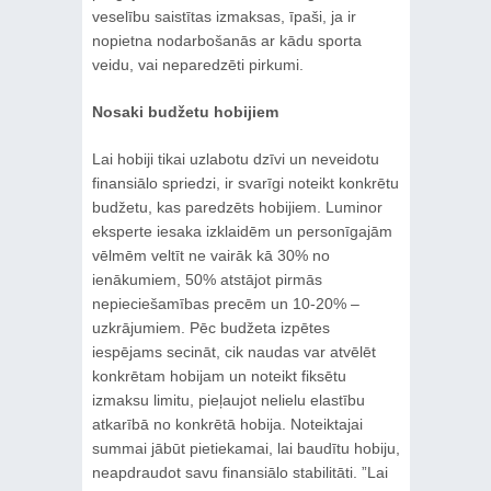
veselību saistītas izmaksas, īpaši, ja ir
nopietna nodarbošanās ar kādu sporta
veidu, vai neparedzēti pirkumi.
Nosaki budžetu hobijiem
Lai hobiji tikai uzlabotu dzīvi un neveidotu
finansiālo spriedzi, ir svarīgi noteikt konkrētu
budžetu, kas paredzēts hobijiem. Luminor
eksperte iesaka izklaidēm un personīgajām
vēlmēm veltīt ne vairāk kā 30% no
ienākumiem, 50% atstājot pirmās
nepieciešamības precēm un 10-20% –
uzkrājumiem. Pēc budžeta izpētes
iespējams secināt, cik naudas var atvēlēt
konkrētam hobijam un noteikt fiksētu
izmaksu limitu, pieļaujot nelielu elastību
atkarībā no konkrētā hobija. Noteiktajai
summai jābūt pietiekamai, lai baudītu hobiju,
neapdraudot savu finansiālo stabilitāti. ”Lai