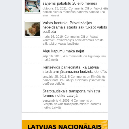
saņems pabalstu 20 eiro mēnesī
oktobris 13, 2021,
Comments Off
on Vakcinētie
seniori piecus mēnešus saņems pabalstu 20
eiro mēnesī
Valsts kontrole: Privatizācijas
nebeidzamais stāsts sāk tukšot valsts
budžetu
maijs 16, 2019,
Comments Off
on Valsts
kontrole: Privatizācijas nebeidzamais stāsts
sāk tukšot valsts budžetu
Algu kāpumu makā nejūt
jūlijs 16, 2013,
48 Comments
on Algu kāpumu
makā nejūt
Rimšēvičs pārliecināts, ka Latvijai
steidzami jāsamazina budžeta deficīts
janvāris 25, 2011,
5 Comments
on Rimšēvičs
pārliecināts, ka Latvijai steidzami jāsamazina
budžeta deficīts
Starptautiskais transporta ministru
forums notiks Latvijā
septembris 4, 2009,
4 Comments
on
Starptautiskais transporta ministru forums
notiks Latvijā