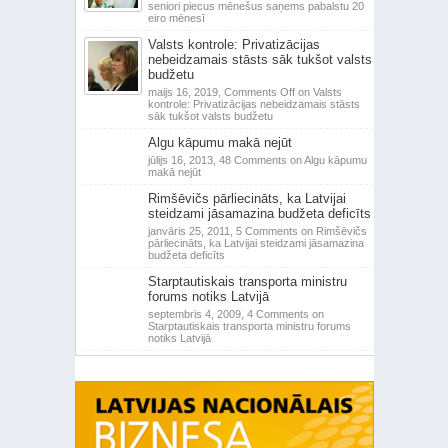
seniori piecus mēnešus saņems pabalstu 20
eiro mēnesī
Valsts kontrole: Privatizācijas
nebeidzamais stāsts sāk tukšot valsts
budžetu
maijs 16, 2019,
Comments Off
on Valsts
kontrole: Privatizācijas nebeidzamais stāsts
sāk tukšot valsts budžetu
Algu kāpumu makā nejūt
jūlijs 16, 2013,
48 Comments
on Algu kāpumu
makā nejūt
Rimšēvičs pārliecināts, ka Latvijai
steidzami jāsamazina budžeta deficīts
janvāris 25, 2011,
5 Comments
on Rimšēvičs
pārliecināts, ka Latvijai steidzami jāsamazina
budžeta deficīts
Starptautiskais transporta ministru
forums notiks Latvijā
septembris 4, 2009,
4 Comments
on
Starptautiskais transporta ministru forums
notiks Latvijā