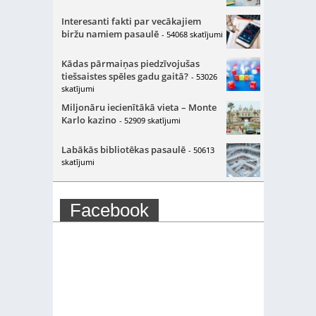
Interesanti fakti par vecākajiem
biržu namiem pasaulē
- 54068 skatījumi
Kādas pārmaiņas piedzīvojušas
tiešsaistes spēles gadu gaitā?
- 53026
skatījumi
Miljonāru iecienītākā vieta – Monte
Karlo kazino
- 52909 skatījumi
Labākās bibliotēkas pasaulē
- 50613
skatījumi
Facebook