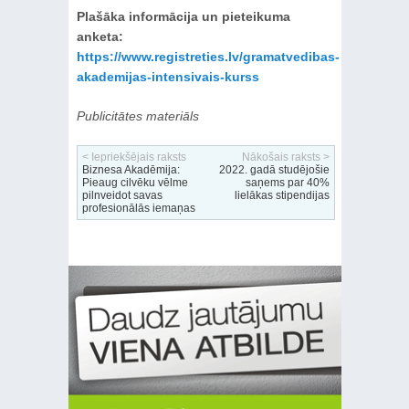
Plašāka informācija un pieteikuma
anketa:
https://www.registreties.lv/gramatvedibas-
akademijas-intensivais-kurss
Publicitātes materiāls
< Iepriekšējais raksts
Nākošais raksts >
Biznesa Akadēmija:
2022. gadā studējošie
Pieaug cilvēku vēlme
saņems par 40%
pilnveidot savas
lielākas stipendijas
profesionālās iemaņas