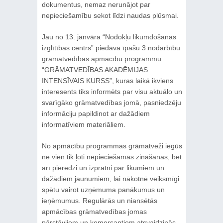
dokumentus, nemaz nerunājot par
nepieciešamību sekot līdzi naudas plūsmai.
Jau no 13. janvāra “Nodokļu likumdošanas
izglītības centrs” piedāvā īpašu 3 nodarbību
grāmatvedības apmācību programmu
“GRĀMATVEDĪBAS AKADĒMIJAS
INTENSĪVAIS KURSS”, kuras laikā ikviens
interesents tiks informēts par visu aktuālo un
svarīgāko grāmatvedības jomā, pasniedzēju
informāciju papildinot ar dažādiem
informatīviem materiāliem.
No apmācību programmas grāmatveži iegūs
ne vien tik ļoti nepieciešamās zināšanas, bet
arī pieredzi un izpratni par likumiem un
dažādiem jaunumiem, lai nākotnē veiksmīgi
spētu vairot uzņēmuma panākumus un
ieņēmumus. Regulārās un niansētās
apmācības grāmatvedības jomas
pārstāvjiem un komersantiem atsvaidzinās