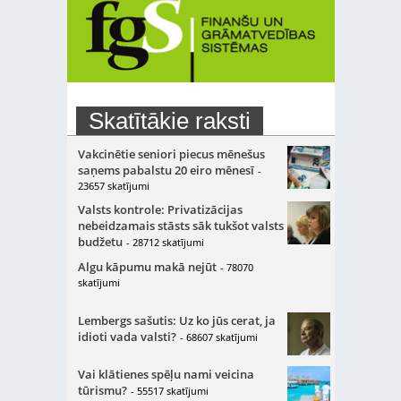
Skatītākie raksti
Vakcinētie seniori piecus mēnešus
saņems pabalstu 20 eiro mēnesī
-
23657 skatījumi
Valsts kontrole: Privatizācijas
nebeidzamais stāsts sāk tukšot valsts
budžetu
- 28712 skatījumi
Algu kāpumu makā nejūt
- 78070
skatījumi
Lembergs sašutis: Uz ko jūs cerat, ja
idioti vada valsti?
- 68607 skatījumi
Vai klātienes spēļu nami veicina
tūrismu?
- 55517 skatījumi