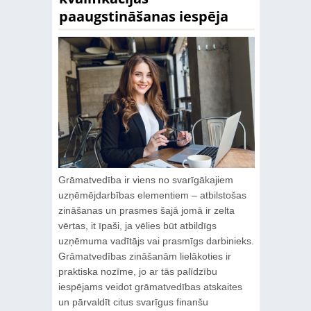
paaugstināšanas iespēja
Grāmatvedība ir viens no svarīgākajiem
uzņēmējdarbības elementiem – atbilstošas
zināšanas un prasmes šajā jomā ir zelta
vērtas, it īpaši, ja vēlies būt atbildīgs
uzņēmuma vadītājs vai prasmīgs darbinieks.
Grāmatvedības zināšanām lielākoties ir
praktiska nozīme, jo ar tās palīdzību
iespējams veidot grāmatvedības atskaites
un pārvaldīt citus svarīgus finanšu