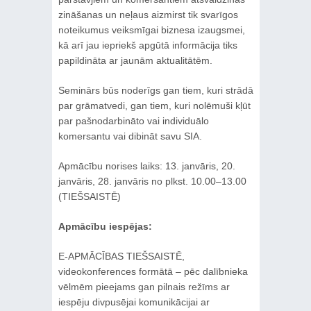
zināšanas un neļaus aizmirst tik svarīgos
noteikumus veiksmīgai biznesa izaugsmei,
kā arī jau iepriekš apgūtā informācija tiks
papildināta ar jaunām aktualitātēm.
Seminārs būs noderīgs gan tiem, kuri strādā
par grāmatvedi, gan tiem, kuri nolēmuši kļūt
par pašnodarbināto vai individuālo
komersantu vai dibināt savu SIA.
Apmācību norises laiks: 13. janvāris, 20.
janvāris, 28. janvāris no plkst. 10.00–13.00
(TIEŠSAISTĒ)
Apmācību iespējas:
E-APMĀCĪBAS TIEŠSAISTĒ,
videokonferences formātā – pēc dalībnieka
vēlmēm pieejams gan pilnais režīms ar
iespēju divpusējai komunikācijai ar