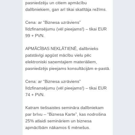
pasniedzēju un citiem apmācību
dalībniekiem, gan arī tikai skatītāja režīms.
Cena: ar “Biznesa uzrāviens”
līdzfinansējumu (vēl pieejams!) – tikai EUR
99 + PVN.
APMĀCĪBAS NEKLĀTIENĒ, dalībnieks
patstāvīgi apgūst mācību vielu pēc
elektroniski saņemtajiem materiāliem,
pasniedzējs pieejams konsultācijām e-pastā.
Cena: ar “Biznesa uzrāviens”
līdzfinansējumu (vēl pieejams!) – tikai EUR
74 + PVN.
Katram tiešsaistes semināra dalībniekam
par brīvu – “Biznesa Karte”, kas nodrošina
25% atlaidi semināriem un biznesa
apmācībām nākamos 6 mēnešus.