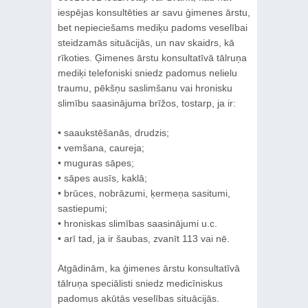
iespējas konsultēties ar savu ģimenes ārstu,
bet nepieciešams mediķu padoms veselībai
steidzamās situācijās, un nav skaidrs, kā
rīkoties. Ģimenes ārstu konsultatīvā tālruņa
mediķi telefoniski sniedz padomus nelielu
traumu, pēkšņu saslimšanu vai hronisku
slimību saasinājuma brīžos, tostarp, ja ir:
• saaukstēšanās, drudzis;
• vemšana, caureja;
• muguras sāpes;
• sāpes ausīs, kaklā;
• brūces, nobrāzumi, ķermeņa sasitumi,
sastiepumi;
• hroniskas slimības saasinājumi u.c.
• arī tad, ja ir šaubas, zvanīt 113 vai nē.
Atgādinām, ka ģimenes ārstu konsultatīvā
tālruņa speciālisti sniedz medicīniskus
padomus akūtās veselības situācijās.