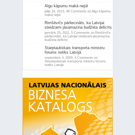
Algu kāpumu makā nejūt
jūlijs 16, 2013,
48 Comments
on Algu kāpumu
makā nejūt
Rimšēvičs pārliecināts, ka Latvijai
steidzami jāsamazina budžeta deficīts
janvāris 25, 2011,
5 Comments
on Rimšēvičs
pārliecināts, ka Latvijai steidzami jāsamazina
budžeta deficīts
Starptautiskais transporta ministru
forums notiks Latvijā
septembris 4, 2009,
4 Comments
on
Starptautiskais transporta ministru forums
notiks Latvijā