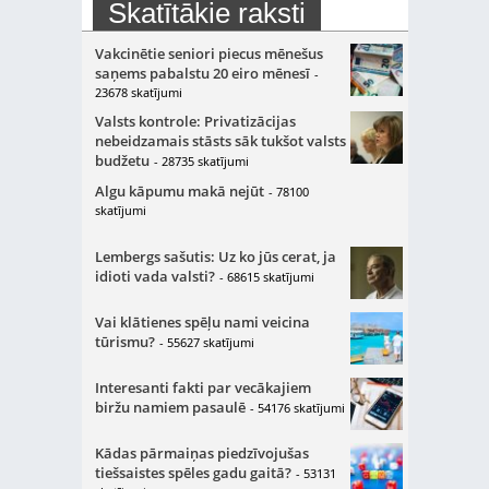
Skatītākie raksti
Vakcinētie seniori piecus mēnešus
saņems pabalstu 20 eiro mēnesī
-
23678 skatījumi
Valsts kontrole: Privatizācijas
nebeidzamais stāsts sāk tukšot valsts
budžetu
- 28735 skatījumi
Algu kāpumu makā nejūt
- 78100
skatījumi
Lembergs sašutis: Uz ko jūs cerat, ja
idioti vada valsti?
- 68615 skatījumi
Vai klātienes spēļu nami veicina
tūrismu?
- 55627 skatījumi
Interesanti fakti par vecākajiem
biržu namiem pasaulē
- 54176 skatījumi
Kādas pārmaiņas piedzīvojušas
tiešsaistes spēles gadu gaitā?
- 53131