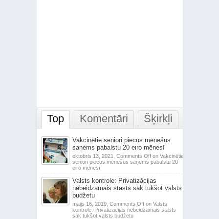
Top
Komentāri
Šķirkļi
Vakcinētie seniori piecus mēnešus
saņems pabalstu 20 eiro mēnesī
oktobris 13, 2021,
Comments Off
on Vakcinētie
seniori piecus mēnešus saņems pabalstu 20
eiro mēnesī
Valsts kontrole: Privatizācijas
nebeidzamais stāsts sāk tukšot valsts
budžetu
maijs 16, 2019,
Comments Off
on Valsts
kontrole: Privatizācijas nebeidzamais stāsts
sāk tukšot valsts budžetu