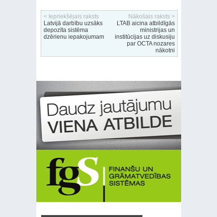
< Iepriekšējais raksts
Nākošais raksts >
Latvijā darbību uzsāks
LTAB aicina atbildīgās
depozīta sistēma
ministrijas un
dzērienu iepakojumam
institūcijas uz diskusiju
par OCTA nozares
nākotni