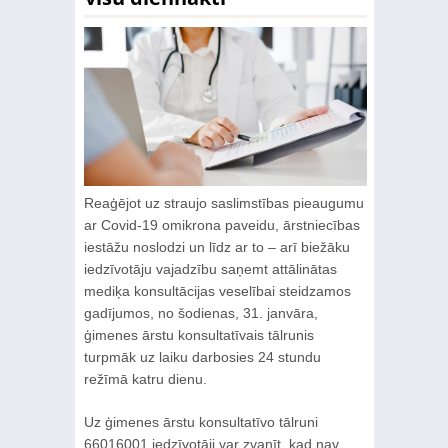
Reaģējot uz straujo saslimstības pieaugumu
ar Covid-19 omikrona paveidu, ārstniecības
iestāžu noslodzi un līdz ar to – arī biežāku
iedzīvotāju vajadzību saņemt attālinātas
mediķa konsultācijas veselībai steidzamos
gadījumos, no šodienas, 31. janvāra,
ģimenes ārstu konsultatīvais tālrunis
turpmāk uz laiku darbosies 24 stundu
režīmā katru dienu.
Uz ģimenes ārstu konsultatīvo tālruni
66016001 iedzīvotāji var zvanīt, kad nav