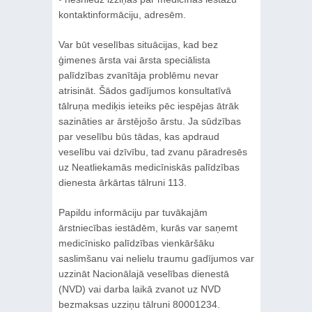
kontaktinformāciju, adresēm.
Var būt veselības situācijas, kad bez
ģimenes ārsta vai ārsta speciālista
palīdzības zvanītāja problēmu nevar
atrisināt. Šādos gadījumos konsultatīvā
tālruņa mediķis ieteiks pēc iespējas ātrāk
sazināties ar ārstējošo ārstu. Ja sūdzības
par veselību būs tādas, kas apdraud
veselību vai dzīvību, tad zvanu pāradresēs
uz Neatliekamās medicīniskās palīdzības
dienesta ārkārtas tālruni 113.
Papildu informāciju par tuvākajām
ārstniecības iestādēm, kurās var saņemt
medicīnisko palīdzības vienkāršāku
saslimšanu vai nelielu traumu gadījumos var
uzzināt Nacionālajā veselības dienestā
(NVD) vai darba laikā zvanot uz NVD
bezmaksas uzziņu tālruni 80001234.