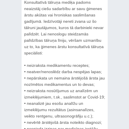
Konsultatīvā tālruņa mediķa padoms
neaizstāj ciešu sadarbību ar savu ģimenes
ārstu akūtas vai hroniskas saslimšanas
gadījumā. Iedzīvotāji nereti zvana uz šo
tālruni jautājumos, kuros tā darbinieki nevar
palīdzēt. Lai nenoslogu steidzamās
palīdzības tālruņa līniju, vēršam uzmanību
uz to, ka ģimenes ārstu konsultatīvā tālruņa
speciālisti:
• neizraksta medikamentu receptes;
• neatver/nenoslēdz darba nespējas lapas;
• nepārskata un nemaina ārstējošā ārsta jau
nozīmētos medikamentus un to devas;
• neizraksta nosūtījumus uz analīzēm un
izmeklējumiem, t.sk., saslimstot ar Covid-19;
• neanalizē jau esošu analīžu un
izmeklējumu rezultātus (asinsanalīzes,
veikto rentgenu, ultrasonogrāfiju u.c.);
• nevērtē ārstējošā ārsta noteikto diagnozi;
• nesniedz izziņas par medicīnas iestāžu