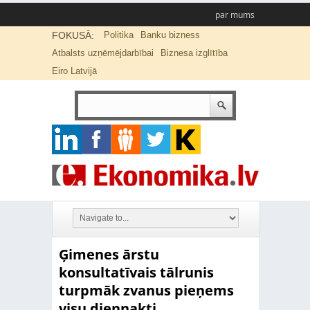
par mums
FOKUSĀ:
Politika
Banku bizness
Atbalsts uzņēmējdarbībai
Biznesa izglītība
Eiro Latvijā
Ģimenes ārstu
konsultatīvais tālrunis
turpmāk zvanus pieņems
visu diennakti