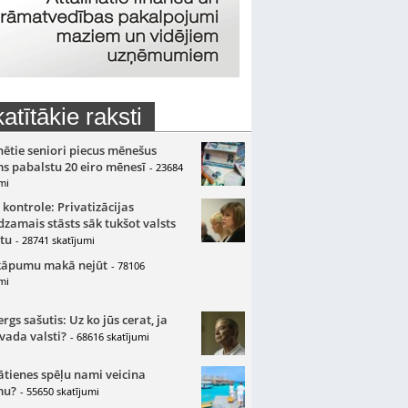
atītākie raksti
nētie seniori piecus mēnešus
s pabalstu 20 eiro mēnesī
- 23684
mi
 kontrole: Privatizācijas
zamais stāsts sāk tukšot valsts
tu
- 28741 skatījumi
kāpumu makā nejūt
- 78106
mi
gs sašutis: Uz ko jūs cerat, ja
 vada valsti?
- 68616 skatījumi
ātienes spēļu nami veicina
mu?
- 55650 skatījumi