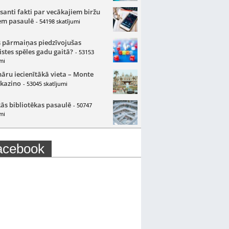
santi fakti par vecākajiem biržu
m pasaulē
- 54198 skatījumi
 pārmaiņas piedzīvojušas
istes spēles gadu gaitā?
- 53153
mi
nāru iecienītākā vieta – Monte
 kazino
- 53045 skatījumi
ās bibliotēkas pasaulē
- 50747
mi
acebook