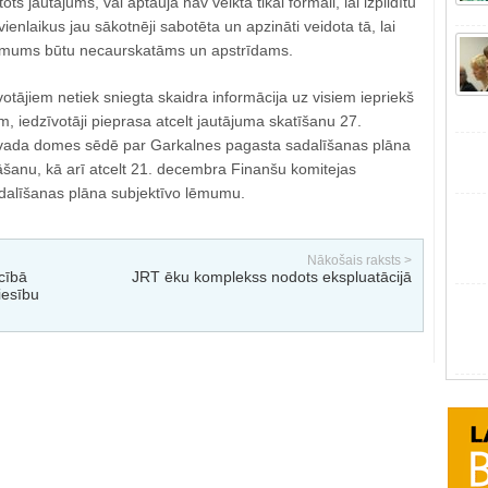
ts jautājums, vai aptauja nav veikta tikai formāli, lai izpildītu
enlaikus jau sākotnēji sabotēta un apzināti veidota tā, lai
mums būtu necaurskatāms un apstrīdams.
otājiem netiek sniegta skaidra informācija uz visiem iepriekš
, iedzīvotāji pieprasa atcelt jautājuma skatīšanu 27.
ada domes sēdē par Garkalnes pagasta sadalīšanas plāna
āšanu, kā arī atcelt 21. decembra Finanšu komitejas
dalīšanas plāna subjektīvo lēmumu.
Nākošais raksts >
cībā
JRT ēku komplekss nodots ekspluatācijā
iesību