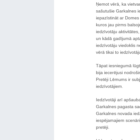
Ņemot vērā, ka vietva
sašutušie Garkalnes i
iepazīstināt ar Domes
kuros jau pirms balso
iedzīvotāju aktivitātes
un kādā gadījumā aptau
iedzīvotāju viedoklis n
vērā tikai to iedzīvotāj
Tāpat iesniegumā lūgts 
bija iecerējusi nodroši
Pretēji Lēmums ir subj
iedzīvotājiem.
Iedzīvotāji arī apšaub
Garkalnes pagasta sad
Garkalnes novada iedzī
iespējamajiem scenāri
pretēji.