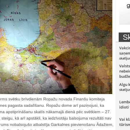
Sk
Vakci
saņem
skatīju
Valsts
nebeid
budže
Algu 
skatīju
pirms svētku brīvdienām Ropažu novada Finanšu komiteja
Lember
alnes pagasta sadalīšanu. Ropažu dome arī paziņojusi, ka
idioti
ma apstiprināšanu skatīs nākamajā dienā pēc svētkiem – 27.
teigu, kā arī apstākli, ka iedzīvotāju balsojuma rezultāti nav
Vai kl
tūris
vairums nobalsojušo atbalstīja Garkalnes pievienošanu Ādažiem,