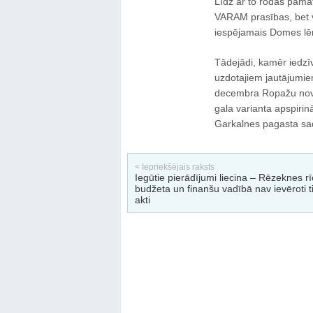
Līdz ar to rodas pamato
VARAM prasības, bet vi
iespējamais Domes lē
Tādejādi, kamēr iedzīv
uzdotajiem jautājumiem
decembra Ropažu nov
gala varianta apspirin
Garkalnes pagasta sa
< Iepriekšējais raksts
Iegūtie pierādījumi liecina – Rēzeknes rī
budžeta un finanšu vadībā nav ievēroti t
akti