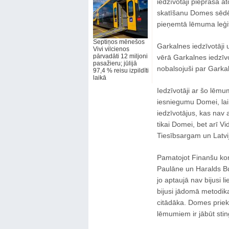
iedzīvotāji pieprasa a
skatīšanu Domes sēdē,
pieņemtā lēmuma leģiti
Septiņos mēnešos
Garkalnes iedzīvotāji
Vivi vilcienos
pārvadāti 12 miljoni
vērā Garkalnes iedzīvo
pasažieru; jūlijā
nobalsojuši par Gark
97,4 % reisu izpildīti
laikā
Iedzīvotāji ar šo lēmu
iesniegumu Domei, lai
iedzīvotājus, kas nav 
tikai Domei, bet arī V
Tiesībsargam un Latvi
Pamatojot Finanšu ko
Paulāne un Haralds Bu
jo aptaujā nav bijusi l
bijusi jādomā metodika,
citādāka. Domes priek
lēmumiem ir jābūt stin