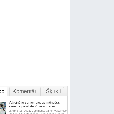
op
Komentāri
Šķirkļi
Vakcinētie seniori piecus mēnešus
saņems pabalstu 20 eiro mēnesī
oktobris 13, 2021,
Comments Off
on Vakcinētie
seniori piecus mēnešus saņems pabalstu 20