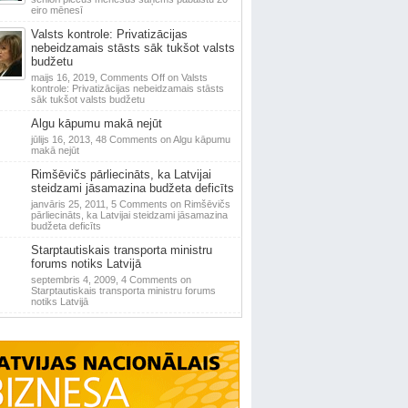
eiro mēnesī
Valsts kontrole: Privatizācijas
nebeidzamais stāsts sāk tukšot valsts
budžetu
maijs 16, 2019,
Comments Off
on Valsts
kontrole: Privatizācijas nebeidzamais stāsts
sāk tukšot valsts budžetu
Algu kāpumu makā nejūt
jūlijs 16, 2013,
48 Comments
on Algu kāpumu
makā nejūt
Rimšēvičs pārliecināts, ka Latvijai
steidzami jāsamazina budžeta deficīts
janvāris 25, 2011,
5 Comments
on Rimšēvičs
pārliecināts, ka Latvijai steidzami jāsamazina
budžeta deficīts
Starptautiskais transporta ministru
forums notiks Latvijā
septembris 4, 2009,
4 Comments
on
Starptautiskais transporta ministru forums
notiks Latvijā