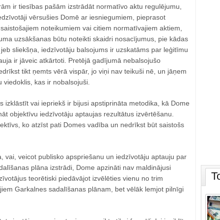
rām ir tiesības pašām izstrādāt normatīvo aktu regulējumu,
edzīvotāji vērsušies Domē ar iesniegumiem, pieprasot
 saistošajiem noteikumiem vai citiem normatīvajiem aktiem,
juma uzsākšanas būtu noteikti skaidri nosacījumus, pie kādas
, jeb sliekšņa, iedzīvotāju balsojums ir uzskatāms par leģitīmu
ja ir jāveic atkārtoti. Pretējā gadījumā nebalsojušo
edrīkst tikt ņemts vērā vispār, jo viņi nav teikuši nē, un jāņem
u viedoklis, kas ir nobalsojuši.
izklāstīt vai iepriekš ir bijusi apstiprināta metodika, kā Dome
nāt objektīvu iedzīvotāju aptaujas rezultātus izvērtēšanu.
ektīvs, ko atzīst pati Domes vadība un nedrīkst būt saistošs
a, vai, veicot publisko apspriešanu un iedzīvotāju aptauju par
alīšanas plāna izstrādi, Dome apzināti nav maldinājusi
T
votājus teorētiski piedāvājot izvēlēties vienu no trim
jiem Garkalnes sadalīšanas plānam, bet vēlāk lemjot pilnīgi