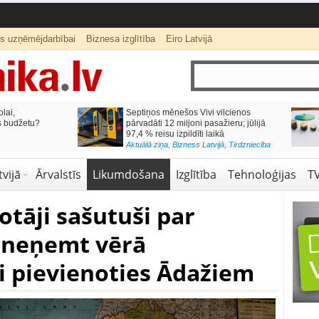
ts uzņēmējdarbībai
Biznesa izglītība
Eiro Latvijā
lai,
Septiņos mēnešos Vivi vilcienos
s budžetu?
pārvadāti 12 miljoni pasažieru; jūlijā
97,4 % reisu izpildīti laikā
Aktuālā ziņa
,
Bizness Latvijā
,
Tirdzniecība
vijā
Ārvalstīs
Likumdošana
Izglītība
Tehnoloģijas
T
otāji sašutuši par
neņemt vērā
i pievienoties Ādažiem