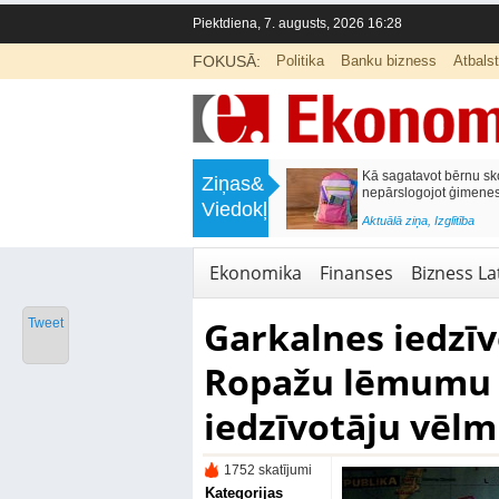
Piektdiena, 7. augusts, 2026 16:28
FOKUSĀ:
Politika
Banku bizness
Atbals
>
Labklājības ministrija rosina reformēt
Kā sagatavot bērnu sko
Ziņas&
un būtiski uzlabot vecāku pabalstu
nepārslogojot ģimene
Viedokļi
<
Aktuālā ziņa
,
Ekonomika
Aktuālā ziņa
,
Izglītība
Ekonomika
Finanses
Bizness Lat
Garkalnes iedzīv
Tweet
Ropažu lēmumu 
iedzīvotāju vēlm
1752 skatījumi
Kategorijas