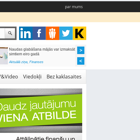
par mums
Naudas glabāšana mājās var izmaksāt
Katrs desmitais mājok
simtiem eiro gadā
pieteikums tiek noraid
kredītvēstures dēļ
Aktuālā ziņa
,
Finanses
Aktuālā ziņa
,
Finanses
V&Video
Viedokļi
Bez kaklasaites