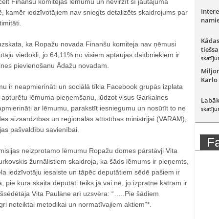
tcelt Finanšu komitejas lēmumu un nevirzīt šī jautājuma
Intere
 kamēr iedzīvotājiem nav sniegts detalizēts skaidrojums par
namie
mitāti.
Kādas
 uzskata, ka Ropažu novada Finanšu komiteja nav ņēmusi
tiešsa
tāju viedokli, jo 64,11% no visiem aptaujas dalībniekiem ir
skatīju
alnes pievienošanu Ādažu novadam.
Miljo
Karlo
mu ir neapmierināti un sociālā tīkla Facebook grupās izplata
 apturētu lēmuma pieņemšanu, lūdzot visus Garkalnes
Labāk
apmierināti ar lēmumu, parakstīt iesniegumu un nosūtīt to ne
skatīju
ides aizsardzības un reģionālās attīstības ministrijai (VARAM),
jas pašvaldību savienībai.
F
misijas neizprotamo lēmumu Ropažu domes pārstāvji Vita
rkovskis žurnālistiem skaidroja, ka šāds lēmums ir pieņemts,
iela iedzīvotāju iesaiste un tāpēc deputātiem sēdē pašiem ir
 pie kura skaita deputāti teiks jā vai nē, jo izpratne katram ir
šsēdētāja Vita Paulāne arī uzsvēra: “…..Pie šādiem
gri noteiktai metodikai un normatīvajiem aktiem”*.