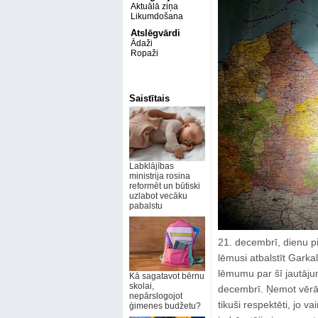
Aktuālā ziņa
Likumdošana
Atslēgvārdi
Ādaži
Ropaži
Saistītais
Labklājības
ministrija rosina
reformēt un būtiski
uzlabot vecāku
pabalstu
21. decembrī, dienu 
lēmusi atbalstīt Gark
lēmumu par šī jautāju
Kā sagatavot bērnu
skolai,
decembrī. Ņemot vērā s
nepārslogojot
tikuši respektēti, jo 
ģimenes budžetu?